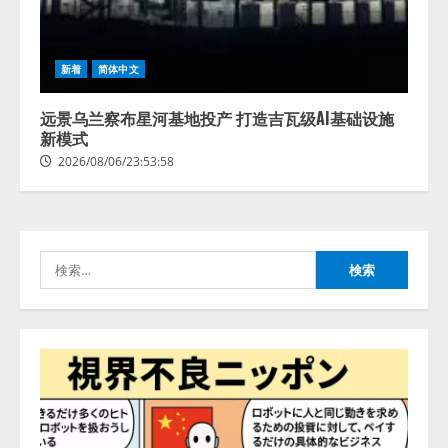
4
2026/08/06/11:53:44
ZETAアライアンス、AIとIoTの共
新着
简体中文
創を推進する 「Agentic IoT Lab」
を設立
远景乌兰察布星河基地投产 打造吉瓦级AI基础设施
2026/08/06/11:53:44
新模式
5
2026/08/06/23:53:58
AI駆動開発の推進に向けて
「TinhVan Technologies JSC.」と業
務提携
検
2026/08/06/14:54:32
1
索:
藤原竜也がAIで組織の改善点を見
抜く！ SKYSEA Client View 新テ
レビCM公開！ 新オプション！ AI
が組織の業務実態を分析し労務改
善を支援。 藤原竜也メイキング
2
動画公開 「もしAIが自分を分析し
たら、すぐ休めと言われる自信が