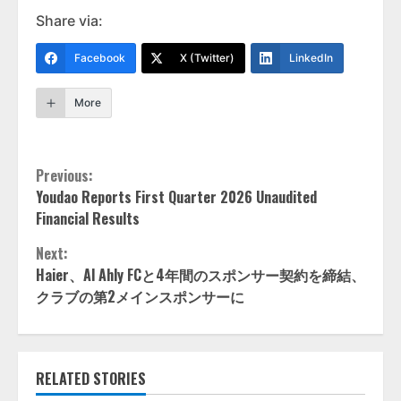
Share via:
Facebook
X (Twitter)
LinkedIn
More
Continue
Previous:
Youdao Reports First Quarter 2026 Unaudited
Reading
Financial Results
Next:
Haier、Al Ahly FCと4年間のスポンサー契約を締結、
クラブの第2メインスポンサーに
RELATED STORIES