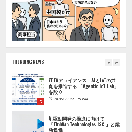
アシストAIテラス、ガバナンス機
ある」「昨年の夏はカブトムシを
能を備えたAIエージェントプラッ
捕まえたり、虫と戦ったり…」
トフォーム「QueryPie AIP」を提
2026/08/06/14:54:31
供開始
3
2026/08/06/11:53:44
レアラ、『AIはどの法律事務所を
推薦するのか』について 企業法
務系70事務所×5つのAIで実態調査
を実施
TRENDING NEWS
4
2026/08/06/11:53:44
ZETAアライアンス、AIとIoTの共
創を推進する 「Agentic IoT Lab」
を設立
2026/08/06/11:53:44
5
AI駆動開発の推進に向けて
「TinhVan Technologies JSC.」と業
務提携