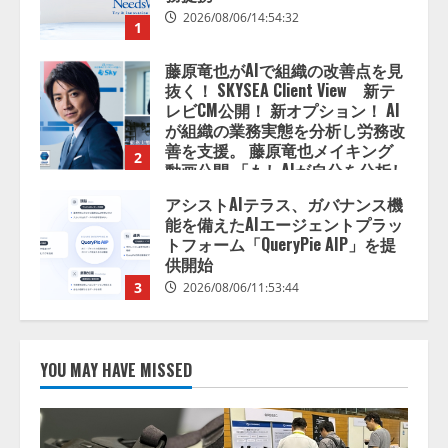
2026/08/06/14:54:32
1
藤原竜也がAIで組織の改善点を見
抜く！ SKYSEA Client View 新テ
レビCM公開！ 新オプション！ AI
が組織の業務実態を分析し労務改
善を支援。 藤原竜也メイキング
2
動画公開 「もしAIが自分を分析し
たら、すぐ休めと言われる自信が
アシストAIテラス、ガバナンス機
ある」「昨年の夏はカブトムシを
能を備えたAIエージェントプラッ
捕まえたり、虫と戦ったり…」
トフォーム「QueryPie AIP」を提
2026/08/06/14:54:31
供開始
3
2026/08/06/11:53:44
レアラ、『AIはどの法律事務所を
推薦するのか』について 企業法
YOU MAY HAVE MISSED
務系70事務所×5つのAIで実態調査
を実施
4
2026/08/06/11:53:44