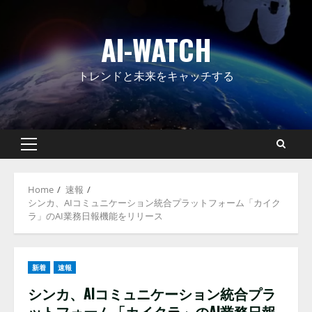
Skip
to
AI-WATCH
content
トレンドと未来をキャッチする
Primary
Menu
Home
速報
シンカ、AIコミュニケーション統合プラットフォーム「カイク
ラ」のAI業務日報機能をリリース
新着
速報
シンカ、AIコミュニケーション統合プラ
ットフォーム「カイクラ」のAI業務日報