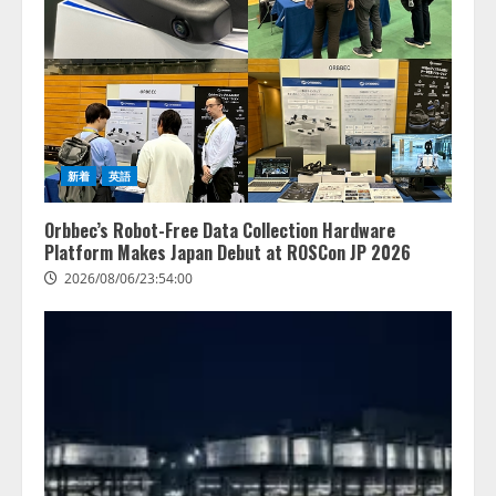
藤原竜也がAIで組織の改善点を見
抜く！ SKYSEA Client View 新テ
レビCM公開！ 新オプション！ AI
新着
英語
が組織の業務実態を分析し労務改
善を支援。 藤原竜也メイキング
2
Orbbec’s Robot-Free Data Collection Hardware
動画公開 「もしAIが自分を分析し
Platform Makes Japan Debut at ROSCon JP 2026
たら、すぐ休めと言われる自信が
アシストAIテラス、ガバナンス機
ある」「昨年の夏はカブトムシを
2026/08/06/23:54:00
能を備えたAIエージェントプラッ
捕まえたり、虫と戦ったり…」
トフォーム「QueryPie AIP」を提
2026/08/06/14:54:31
供開始
3
2026/08/06/11:53:44
レアラ、『AIはどの法律事務所を
推薦するのか』について 企業法
務系70事務所×5つのAIで実態調査
を実施