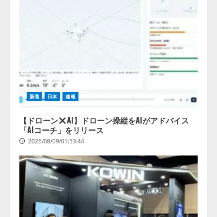
【開催報告】次世代AIプラットフ
ォーム「TAIZA」および新サービ
スに関する記者発表会を開催
2026/08/07/17:53:45
2
lmessage、MCP接続機能を強化
し、AIから設定操作できる機能を
拡充
新着
日本
速報
2026/08/07/13:53:50
3
【ドローン
AI】ドローン操縦をAIがアドバイス
「AIコーチ」をリリース
【2026年企業のAI導入・活用に関
2026/08/09/01:53:44
する調査】AIを組織として導入で
きている企業は26.8％。AI導入企
業の68.0％が、自社でのAI導入・
活用は「上手くいっている」と回
4
答
2026/08/07/13:53:50