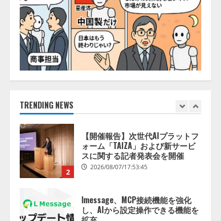
ナレッジワーク、AIエンジニア油
井 誠（@myui）が入社。「セール
スAIエージェントOS」「営業領域
の業界特化LLM」の開発とAI研究
開発をリード
5
2026/08/07/10:54:31
【ドローン
AI】ドローン操縦を
AIがアドバイス「AIコーチ」をリ
リース
2026/08/09/01:53:44
TRENDING NEWS
1
【開催報告】次世代AIプラットフ
ォーム「TAIZA」および新サービ
スに関する記者発表会を開催
2026/08/07/17:53:45
2
lmessage、MCP接続機能を強化
し、AIから設定操作できる機能を
拡充