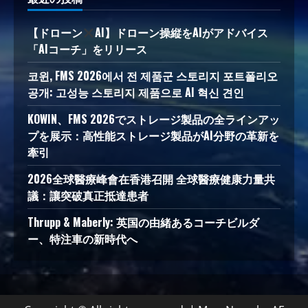
【ドローン
AI】ドローン操縦をAIがアドバイス
「AIコーチ」をリリース
코윈, FMS 2026에서 전 제품군 스토리지 포트폴리오
공개: 고성능 스토리지 제품으로 AI 혁신 견인
KOWIN、FMS 2026でストレージ製品の全ラインアッ
プを展示：高性能ストレージ製品がAI分野の革新を
牽引
2026全球醫療峰會在香港召開 全球醫療健康力量共
議：讓突破真正抵達患者
Thrupp & Maberly: 英国の由緒あるコーチビルダ
ー、特注車の新時代へ