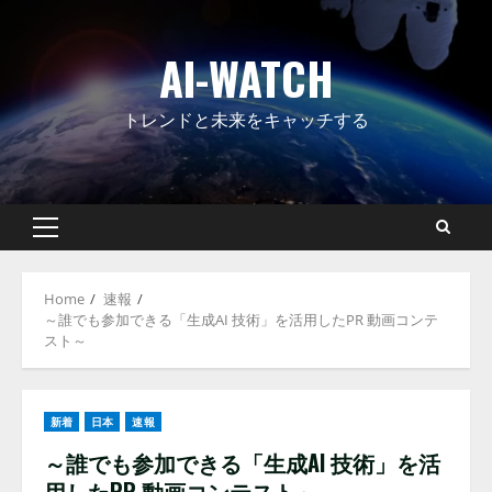
Skip
to
AI-WATCH
content
トレンドと未来をキャッチする
Primary
Menu
Home
速報
～誰でも参加できる「生成AI 技術」を活用したPR 動画コンテ
スト～
新着
日本
速報
～誰でも参加できる「生成AI 技術」を活
用したPR 動画コンテスト～