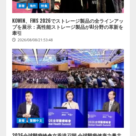
新着
海外
特集
KOWIN、FMS 2026でストレージ製品の全ラインアッ
プを展示：高性能ストレージ製品がAI分野の革新を
牽引
2026/08/08/21:53:48
新着
繁體中文
2026全球醫療峰會在香港召開 全球醫療健康力量共