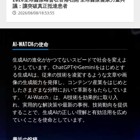
議：讓突破真正抵達患者
2026/08/08/18:53:55
AI-WATCHの使命
生成AIの進化がかつてないスピードで社会を変えよ
うとしています。ChatGPTやGeminiをはじめとす
る生成AIは、従来の技術を凌駕するような文章や画
像の生成能力を発揮し、コンテンツ産業をはじめと
したさまざまな分野において革新をもたらしていま
す。「AI-Watch」は、AI技術を効果的に取り入
れ、実用的な解決策や最新の事例、技術動向を提供
することで、生成AIの正しい理解と有効活用を広め
ていくことを使命としています。
最近の投稿