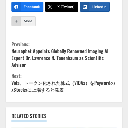
Facebook
X (Twitter)
LinkedIn
More
Continue
Previous:
Neurophet Appoints Globally Renowned Imaging AI
Reading
Expert Dr. Lawrence N. Tanenbaum as Scientific
Advisor
Next:
Vida、トークン化された株式（VIDAx）をPaywardの
xStocksに上場すると発表
RELATED STORIES