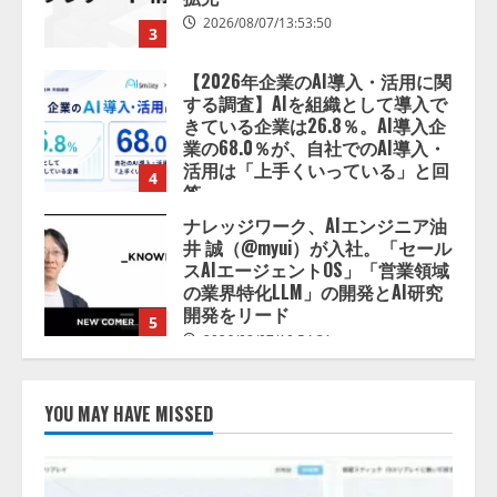
2026/08/07/13:53:50
3
【2026年企業のAI導入・活用に関
する調査】AIを組織として導入で
きている企業は26.8％。AI導入企
業の68.0％が、自社でのAI導入・
活用は「上手くいっている」と回
4
答
2026/08/07/13:53:50
ナレッジワーク、AIエンジニア油
井 誠（@myui）が入社。「セール
スAIエージェントOS」「営業領域
の業界特化LLM」の開発とAI研究
開発をリード
5
2026/08/07/10:54:31
【ドローン
AI】ドローン操縦を
AIがアドバイス「AIコーチ」をリ
YOU MAY HAVE MISSED
リース
2026/08/09/01:53:44
1