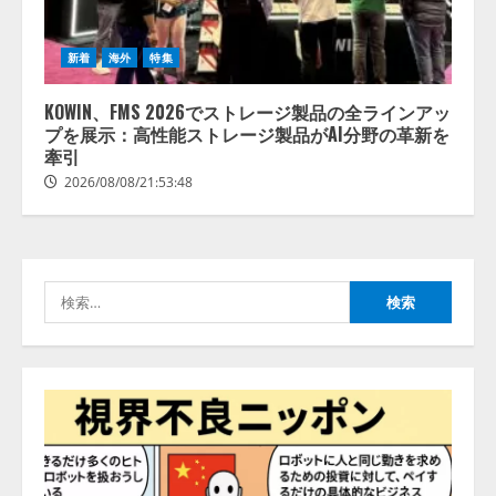
新着
海外
特集
【開催報告】次世代AIプラットフ
ォーム「TAIZA」および新サービ
KOWIN、FMS 2026でストレージ製品の全ラインアッ
スに関する記者発表会を開催
プを展示：高性能ストレージ製品がAI分野の革新を
2026/08/07/17:53:45
牽引
2
2026/08/08/21:53:48
lmessage、MCP接続機能を強化
し、AIから設定操作できる機能を
拡充
検
2026/08/07/13:53:50
3
索:
【2026年企業のAI導入・活用に関
する調査】AIを組織として導入で
きている企業は26.8％。AI導入企
業の68.0％が、自社でのAI導入・
活用は「上手くいっている」と回
4
答
2026/08/07/13:53:50