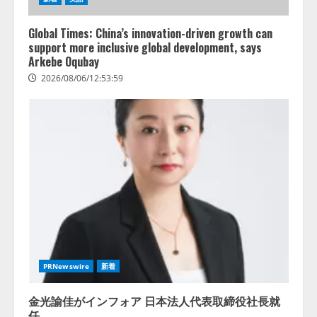
Global Times: China’s innovation-driven growth can
support more inclusive global development, says
Arkebe Oqubay
2026/08/06/12:53:59
PRNewswire
新着
金光諭佳がインフォア 日本法人代表取締役社長就
任