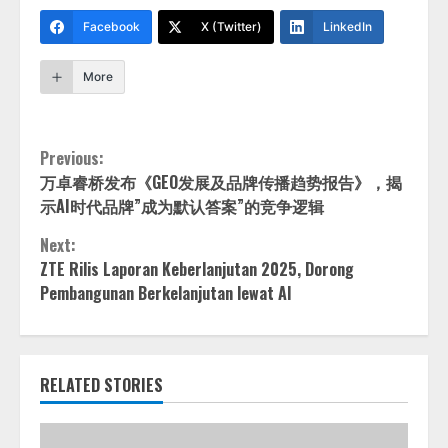
Facebook
X (Twitter)
LinkedIn
More
Continue
Previous:
万卓睿桥发布《GEO发展及品牌传播趋势报告》，揭
Reading
示AI时代品牌”成为默认答案”的竞争逻辑
Next:
ZTE Rilis Laporan Keberlanjutan 2025, Dorong
Pembangunan Berkelanjutan lewat AI
RELATED STORIES