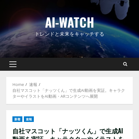
Skip
to
AI-WATCH
content
トレンドと未来をキャッチする
Primary
Menu
Home
速報
自社マスコット「ナッツくん」で生成AI動画を実証。キャラク
ターやイラストをAI動画・ARコンテンツへ展開
新着
速報
自社マスコット「ナッツくん」で生成AI
動画を実証。キャラクターやイラストを