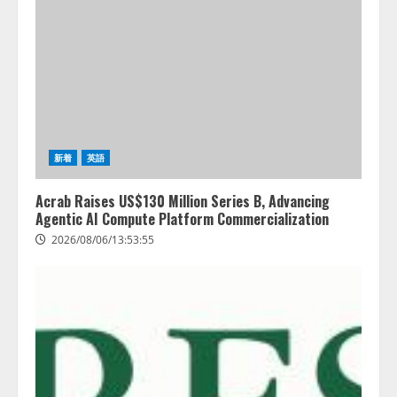
ZETAアライアンス、AIとIoTの共
創を推進する 「Agentic IoT Lab」
を設立
2026/08/06/11:53:44
3
PeopleX、『AI面接の教科書——
人と人がより良く出会うための使
い方』の刊行予定を公開
新着
英語
2026/08/06/09:53:54
4
Acrab Raises US$130 Million Series B, Advancing
Agentic AI Compute Platform Commercialization
2026/08/06/13:53:55