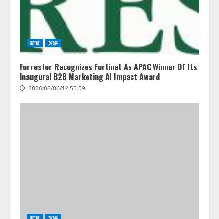
新着
英語
Forrester Recognizes Fortinet As APAC Winner Of Its
Inaugural B2B Marketing AI Impact Award
2026/08/06/12:53:59
新着
英語