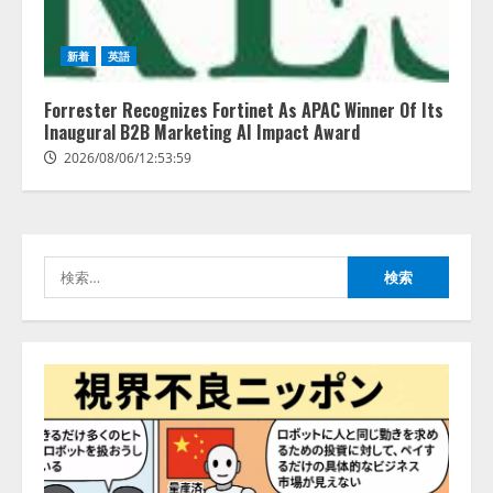
ZETAアライアンス、AIとIoTの共
新着
英語
創を推進する 「Agentic IoT Lab」
を設立
Forrester Recognizes Fortinet As APAC Winner Of Its
2026/08/06/11:53:44
Inaugural B2B Marketing AI Impact Award
3
2026/08/06/12:53:59
PeopleX、『AI面接の教科書——
人と人がより良く出会うための使
い方』の刊行予定を公開
検
2026/08/06/09:53:54
4
索:
Human to AIからAI to AI時代の到
来を見据え、顧客接点を収益に変
える「Helpfeel Growth」提供開始
2026/08/05/19:53:48
5
アシストAIテラス、ガバナンス機