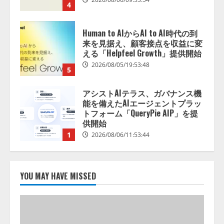
4
Human to AIからAI to AI時代の到
来を見据え、顧客接点を収益に変
える「Helpfeel Growth」提供開始
2026/08/05/19:53:48
5
アシストAIテラス、ガバナンス機
能を備えたAIエージェントプラッ
トフォーム「QueryPie AIP」を提
供開始
1
2026/08/06/11:53:44
レアラ、『AIはどの法律事務所を
推薦するのか』について 企業法
YOU MAY HAVE MISSED
務系70事務所×5つのAIで実態調査
を実施
2
2026/08/06/11:53:44