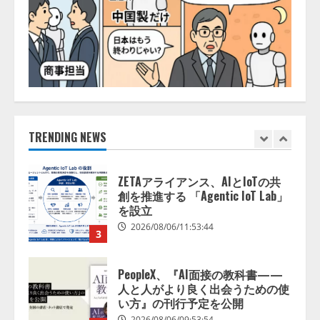
能を備えたAIエージェントプラッ
トフォーム「QueryPie AIP」を提
供開始
1
2026/08/06/11:53:44
レアラ、『AIはどの法律事務所を
推薦するのか』について 企業法
務系70事務所×5つのAIで実態調査
を実施
TRENDING NEWS
2
2026/08/06/11:53:44
ZETAアライアンス、AIとIoTの共
創を推進する 「Agentic IoT Lab」
を設立
2026/08/06/11:53:44
3
PeopleX、『AI面接の教科書——
人と人がより良く出会うための使
い方』の刊行予定を公開
2026/08/06/09:53:54