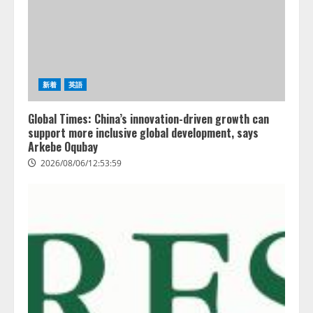
新着
英語
Global Times: China’s innovation-driven growth can
support more inclusive global development, says
Arkebe Oqubay
2026/08/06/12:53:59
レアラ、『AIはどの法律事務所を
推薦するのか』について 企業法
務系70事務所×5つのAIで実態調査
を実施
2
2026/08/06/11:53:44