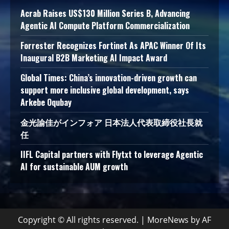
Acrab Raises US$130 Million Series B, Advancing
Agentic AI Compute Platform Commercialization
Forrester Recognizes Fortinet As APAC Winner Of Its
Inaugural B2B Marketing AI Impact Award
Global Times: China’s innovation-driven growth can
support more inclusive global development, says
Arkebe Oqubay
金光諭佳がインフォア 日本法人代表取締役社長就
任
IIFL Capital partners with Flytxt to leverage Agentic
AI for sustainable AUM growth
Copyright © All rights reserved.
|
MoreNews
by AF