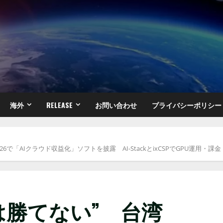
海外
RELEASE
お問い合わせ
プライバシーポリシー
X 2026で「AIクラウド収益化」ソフトを披露 AI-StackとixCSPでGPU
は勝てない” 台湾