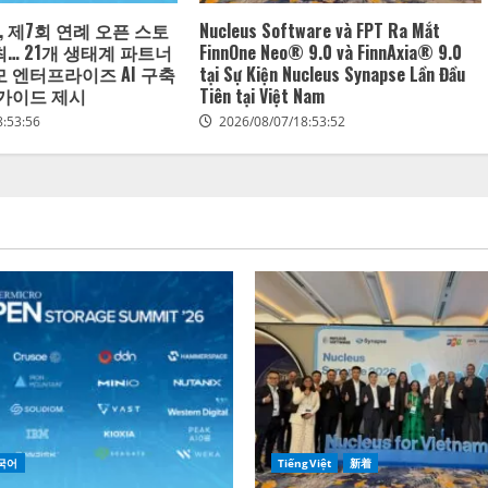
 제7회 연례 오픈 스토
Nucleus Software và FPT Ra Mắt
최… 21개 생태계 파트너
FinnOne Neo® 9.0 và FinnAxia® 9.0
모 엔터프라이즈 AI 구축
tại Sự Kiện Nucleus Synapse Lần Đầu
 가이드 제시
Tiên tại Việt Nam
8:53:56
2026/08/07/18:53:52
국어
TiếngViệt
新着