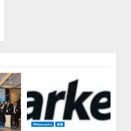
PRNewswire
新着