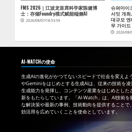
FMS 2026｜江波龙首席科学家陈健博
슈퍼마이크
士：存储Foundry模式赋能端侧AI
서밋 개최
대규모 엔
2026/08/07/18:53:59
무 가이드
2026/08/
AI-WATCHの使命
生成AIの進化がかつてないスピードで社会を変えようと
やGeminiをはじめとする生成AIは、従来の技術を
生成能力を発揮し、コンテンツ産業をはじめとした
新をもたらしています。「AI-Watch」は、AI技
な解決策や最新の事例、技術動向を提供することで、
効活用を広めていくことを使命としています。