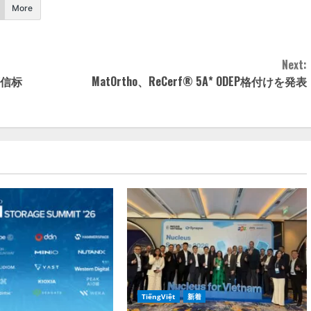
More
Next:
心可信标
MatOrtho、ReCerf® 5A* ODEP格付けを発表
TiếngViệt
新着