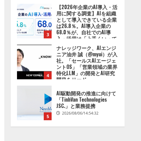
いる」と回答
ナレッジワーク、AIエンジ
2026/08/07/13:53:50
ニア油井 誠（@myui）が入
社。「セールスAIエージェ
ントOS」「営業領域の業界
特化LLM」の開発とAI研究
4
開発をリード
2026/08/07/10:54:31
AI駆動開発の推進に向けて
「TinhVan Technologies
JSC.」と業務提携
2026/08/06/14:54:32
5
【開催報告】次世代AIプラ
ットフォーム「TAIZA」お
よび新サービスに関する記
者発表会を開催
1
2026/08/07/17:53:45
lmessage、MCP接続機能を
強化し、AIから設定操作で