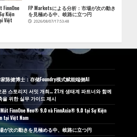
t FinnOne
FP Marketsによる分析：市場が次の動き
Sự Kiện
を見極める中、岐路に立つ円
i Việt
2026/08/07/17:53:48
学家陈健博士：存储Foundry模式赋能端侧AI
오픈 스토리지 서밋 개최… 21개 생태계 파트너와 함께
축을 위한 실무 가이드 제시
Mắt FinnOne Neo® 9.0 và FinnAxia® 9.0 tại Sự Kiện
n tại Việt Nam
析：市場が次の動きを見極める中、岐路に立つ円