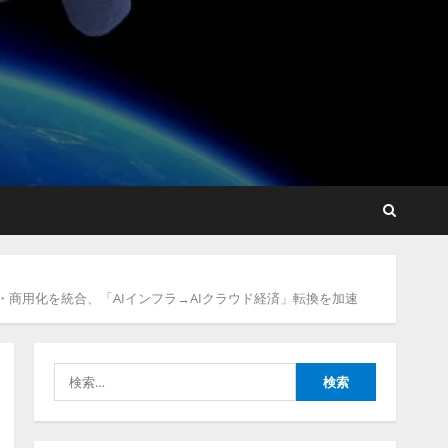
lmessage、MCP接続機能を
強化し、AIから設定操作で
きる機能を拡充
2026/08/07/13:53:50
2
【2026年企業のAI導入・活
用に関する調査】AIを組織
として導入できている企業
は26.8％。AI導入企業の
68.0％が、自社でのAI導
3
入・活用は「上手くいって
いる」と回答
ナレッジワーク、AIエンジ
2026/08/07/13:53:50
ニア油井 誠（@myui）が入
運用・課金・商用化を統合、「AIインフラ→AIクラウド経済」転換を加速
社。「セールスAIエージェ
ントOS」「営業領域の業界
特化LLM」の開発とAI研究
4
開発をリード
検
2026/08/07/10:54:31
索:
AI駆動開発の推進に向けて
「TinhVan Technologies