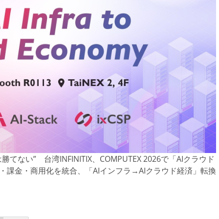
は勝てない” 台湾INFINITIX、COMPUTEX 2026で「AIクラウド
U運用・課金・商用化を統合、「AIインフラ→AIクラウド経済」転換