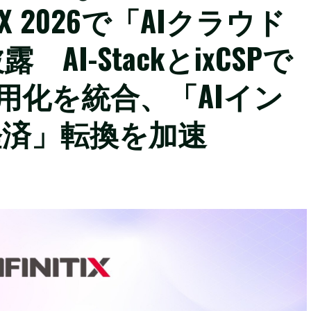
UTEX 2026で「AIクラウド
I-StackとixCSPで
用化を統合、「AIイン
経済」転換を加速