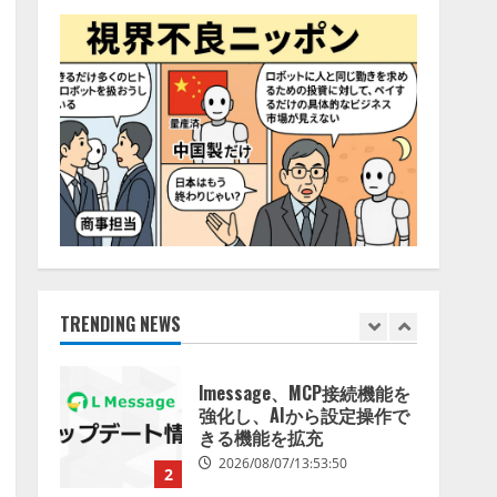
JSC.」と業務提携
2026/08/06/14:54:32
5
【開催報告】次世代AIプラ
ットフォーム「TAIZA」お
よび新サービスに関する記
者発表会を開催
1
2026/08/07/17:53:45
lmessage、MCP接続機能を
強化し、AIから設定操作で
きる機能を拡充
TRENDING NEWS
2026/08/07/13:53:50
2
【2026年企業のAI導入・活
用に関する調査】AIを組織
として導入できている企業
は26.8％。AI導入企業の
68.0％が、自社でのAI導
3
入・活用は「上手くいって