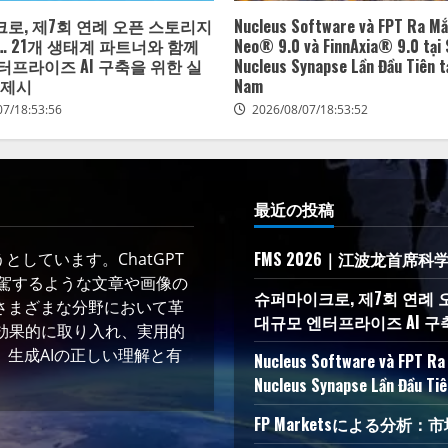
로, 제7회 연례 오픈 스토리지
Nucleus Software và FPT Ra Mắ
… 21개 생태계 파트너와 함께
Neo® 9.0 và FinnAxia® 9.0 tại 
터프라이즈 AI 구축을 위한 실
Nucleus Synapse Lần Đầu Tiên tạ
 제시
Nam
07/18:53:56
2026/08/07/18:53:52
最近の投稿
FMS 2026｜江波龙首席科
しています。ChatGPT
凌駕するような文章や画像の
슈퍼마이크로, 제7회 연례 
さまざまな分野において革
대규모 엔터프라이즈 AI 구
術を効果的に取り入れ、実用的
生成AIの正しい理解と有
Nucleus Software và FPT Ra 
Nucleus Synapse Lần Đầu Tiê
FP Marketsによる分