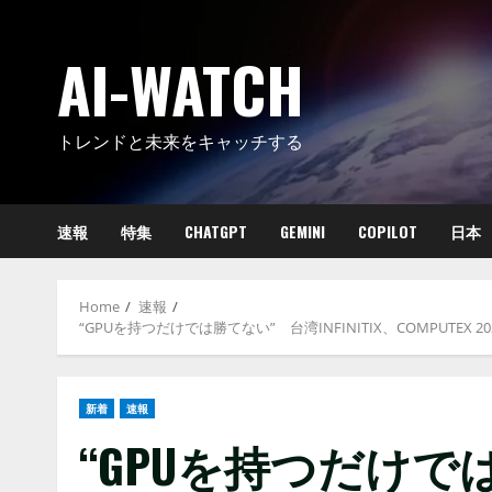
Skip
to
AI-WATCH
content
トレンドと未来をキャッチする
速報
特集
CHATGPT
GEMINI
COPILOT
日本
Home
速報
“GPUを持つだけでは勝てない” 台湾INFINITIX、COMPUTE
新着
速報
“GPUを持つだけで