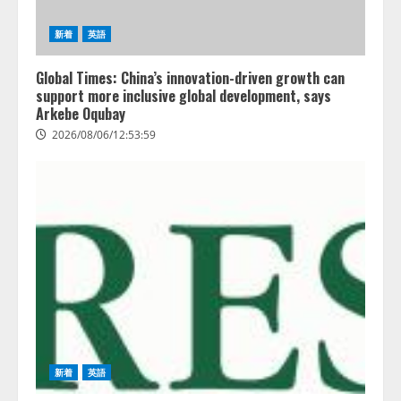
新着
英語
Global Times: China’s innovation-driven growth can
support more inclusive global development, says
Arkebe Oqubay
2026/08/06/12:53:59
レアラ、『AIはどの法律事務所を
推薦するのか』について 企業法
務系70事務所×5つのAIで実態調査
を実施
2
2026/08/06/11:53:44
新着
英語
ZETAアライアンス、AIとIoTの共
創を推進する 「Agentic IoT Lab」