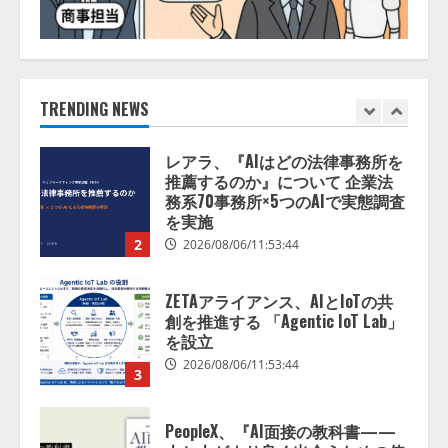
レアラ、『AIはどの法律事務所を
推薦するのか』について 企業法
務系70事務所×5つのAIで実態調査
を実施
TRENDING NEWS
2
2026/08/06/11:53:44
ZETAアライアンス、AIとIoTの共
創を推進する 「Agentic IoT Lab」
を設立
2026/08/06/11:53:44
3
PeopleX、『AI面接の教科書——
人と人がより良く出会うための使
い方』の刊行予定を公開
2026/08/06/09:53:54
4
Human to AIからAI to AI時代の到