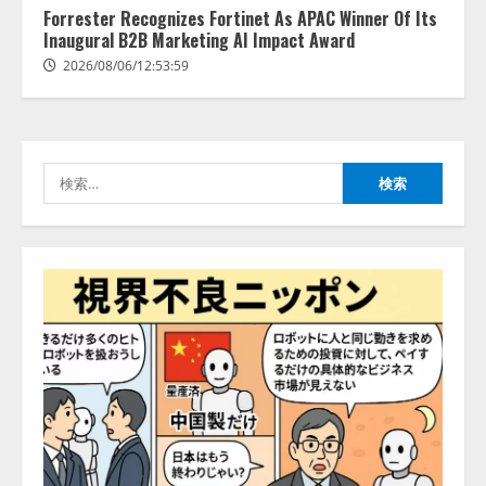
Forrester Recognizes Fortinet As APAC Winner Of Its
を設立
Inaugural B2B Marketing AI Impact Award
2026/08/06/11:53:44
3
2026/08/06/12:53:59
PeopleX、『AI面接の教科書——
人と人がより良く出会うための使
い方』の刊行予定を公開
検
2026/08/06/09:53:54
4
索:
Human to AIからAI to AI時代の到
来を見据え、顧客接点を収益に変
える「Helpfeel Growth」提供開始
2026/08/05/19:53:48
5
アシストAIテラス、ガバナンス機
能を備えたAIエージェントプラッ
トフォーム「QueryPie AIP」を提
供開始
1
2026/08/06/11:53:44