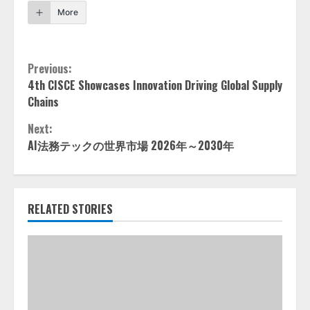
More
Continue
Previous:
4th CISCE Showcases Innovation Driving Global Supply
Reading
Chains
Next:
AI法務テックの世界市場 2026年～2030年
RELATED STORIES