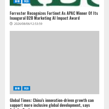
新着
英語
Forrester Recognizes Fortinet As APAC Winner Of Its
Inaugural B2B Marketing AI Impact Award
2026/08/06/12:53:59
新着
英語
Global Times: China’s innovation-driven growth can
support more inclusive global development, says