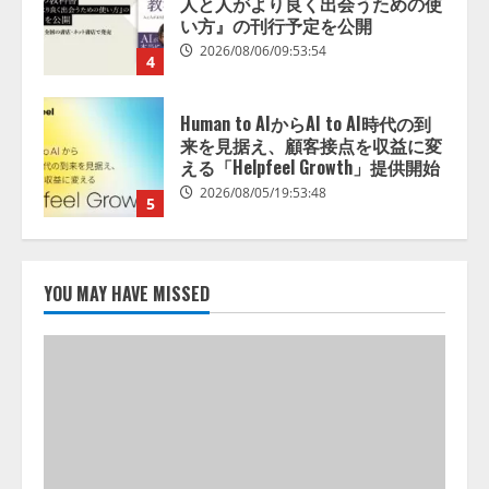
来を見据え、顧客接点を収益に変
える「Helpfeel Growth」提供開始
2026/08/05/19:53:48
5
アシストAIテラス、ガバナンス機
能を備えたAIエージェントプラッ
トフォーム「QueryPie AIP」を提
供開始
1
2026/08/06/11:53:44
レアラ、『AIはどの法律事務所を
推薦するのか』について 企業法
YOU MAY HAVE MISSED
務系70事務所×5つのAIで実態調査
を実施
2
2026/08/06/11:53:44
ZETAアライアンス、AIとIoTの共
創を推進する 「Agentic IoT Lab」
を設立
2026/08/06/11:53:44