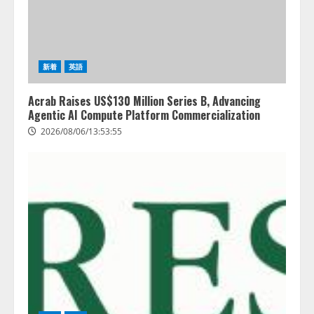
3
PeopleX、『AI面接の教科書——
人と人がより良く出会うための使
新着
英語
い方』の刊行予定を公開
2026/08/06/09:53:54
4
Acrab Raises US$130 Million Series B, Advancing
Agentic AI Compute Platform Commercialization
2026/08/06/13:53:55