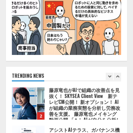
4
2026/08/06/11:53:44
ZETAアライアンス、AIとIoTの共
創を推進する 「Agentic IoT Lab」
を設立
2026/08/06/11:53:44
5
AI駆動開発の推進に向けて
「TinhVan Technologies JSC.」と業
務提携
2026/08/06/14:54:32
TRENDING NEWS
1
藤原竜也がAIで組織の改善点を見
抜く！ SKYSEA Client View 新テ
レビCM公開！ 新オプション！ AI
が組織の業務実態を分析し労務改
善を支援。 藤原竜也メイキング
2
動画公開 「もしAIが自分を分析し
たら、すぐ休めと言われる自信が
アシストAIテラス、ガバナンス機
ある」「昨年の夏はカブトムシを