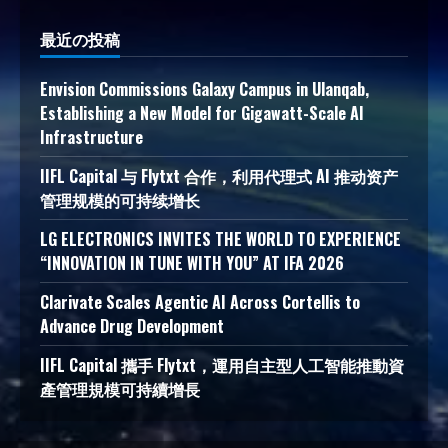
最近の投稿
Envision Commissions Galaxy Campus in Ulanqab,
Establishing a New Model for Gigawatt-Scale AI
Infrastructure
IIFL Capital 与 Flytxt 合作，利用代理式 AI 推动资产
管理规模的可持续增长
LG ELECTRONICS INVITES THE WORLD TO EXPERIENCE
“INNOVATION IN TUNE WITH YOU” AT IFA 2026
Clarivate Scales Agentic AI Across Cortellis to
Advance Drug Development
IIFL Capital 攜手 Flytxt，運用自主型人工智能推動資
產管理規模可持續增長