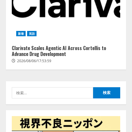
藤原竜也がAIで組織の改善点を見
新着
英語
抜く！ SKYSEA Client View 新テ
レビCM公開！ 新オプション！ AI
が組織の業務実態を分析し労務改
Clarivate Scales Agentic AI Across Cortellis to
善を支援。 藤原竜也メイキング
Advance Drug Development
2
動画公開 「もしAIが自分を分析し
2026/08/06/17:53:59
たら、すぐ休めと言われる自信が
アシストAIテラス、ガバナンス機
ある」「昨年の夏はカブトムシを
能を備えたAIエージェントプラッ
捕まえたり、虫と戦ったり…」
トフォーム「QueryPie AIP」を提
2026/08/06/14:54:31
供開始
検
3
2026/08/06/11:53:44
索:
レアラ、『AIはどの法律事務所を
推薦するのか』について 企業法
務系70事務所×5つのAIで実態調査
を実施