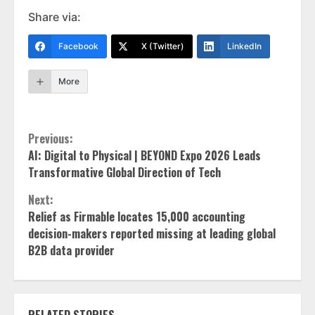
Share via:
Facebook
X (Twitter)
LinkedIn
More
Continue
Previous:
AI: Digital to Physical | BEYOND Expo 2026 Leads
Reading
Transformative Global Direction of Tech
Next:
Relief as Firmable locates 15,000 accounting
decision-makers reported missing at leading global
B2B data provider
RELATED STORIES