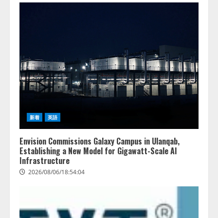
2026/08/06/14:54:32
1
藤原竜也がAIで組織の改善点を見
抜く！ SKYSEA Client View 新テ
レビCM公開！ 新オプション！ AI
が組織の業務実態を分析し労務改
善を支援。 藤原竜也メイキング
2
動画公開 「もしAIが自分を分析し
たら、すぐ休めと言われる自信が
アシストAIテラス、ガバナンス機
ある」「昨年の夏はカブトムシを
能を備えたAIエージェントプラッ
捕まえたり、虫と戦ったり…」
トフォーム「QueryPie AIP」を提
2026/08/06/14:54:31
新着
英語
供開始
3
2026/08/06/11:53:44
Envision Commissions Galaxy Campus in Ulanqab,
Establishing a New Model for Gigawatt-Scale AI
レアラ、『AIはどの法律事務所を
Infrastructure
推薦するのか』について 企業法
2026/08/06/18:54:04
務系70事務所×5つのAIで実態調査
を実施
4
2026/08/06/11:53:44