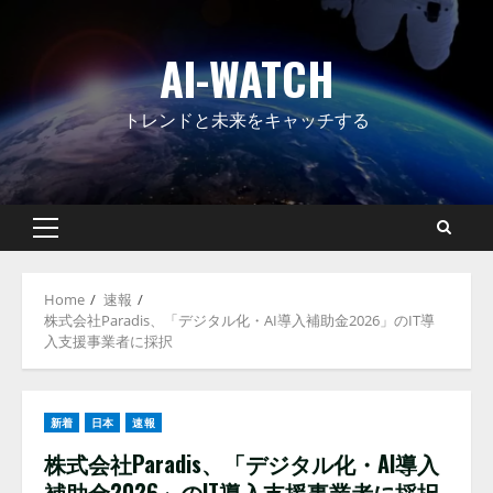
Skip
to
AI-WATCH
content
トレンドと未来をキャッチする
Primary
Menu
Home
速報
株式会社Paradis、「デジタル化・AI導入補助金2026」のIT導
入支援事業者に採択
新着
日本
速報
株式会社Paradis、「デジタル化・AI導入
補助金2026」のIT導入支援事業者に採択