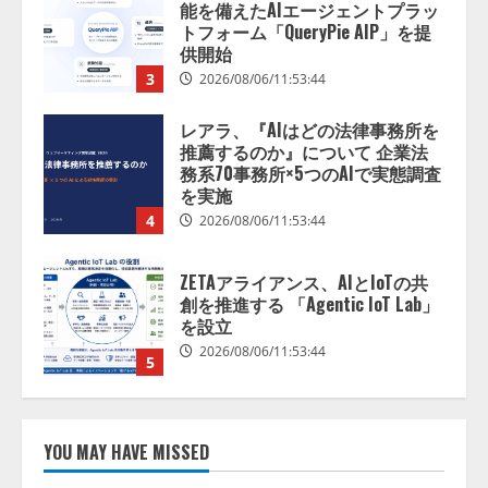
能を備えたAIエージェントプラッ
捕まえたり、虫と戦ったり…」
トフォーム「QueryPie AIP」を提
2026/08/06/14:54:31
供開始
3
2026/08/06/11:53:44
レアラ、『AIはどの法律事務所を
推薦するのか』について 企業法
務系70事務所×5つのAIで実態調査
を実施
4
2026/08/06/11:53:44
ZETAアライアンス、AIとIoTの共
創を推進する 「Agentic IoT Lab」
を設立
2026/08/06/11:53:44
5
AI駆動開発の推進に向けて
「TinhVan Technologies JSC.」と業
YOU MAY HAVE MISSED
務提携