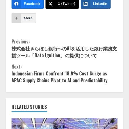
Facebook
X (Twitter)
LinkedIn
More
Continue
Previous:
株式会社きらぼし銀行へのAIを活用した銀行業務支
Reading
援ツール「Data Ignition」の提供について
Next:
Indonesian Firms Confront 18.9% Cost Surge as
APAC Supply Chains Pivot to AI and Predictability
RELATED STORIES