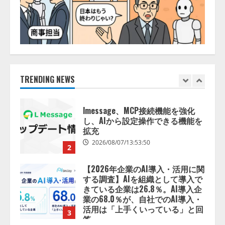
2026/08/06/14:54:32
5
【開催報告】次世代AIプラットフ
ォーム「TAIZA」および新サービ
スに関する記者発表会を開催
2026/08/07/17:53:45
TRENDING NEWS
1
lmessage、MCP接続機能を強化
し、AIから設定操作できる機能を
拡充
2026/08/07/13:53:50
2
【2026年企業のAI導入・活用に関
する調査】AIを組織として導入で
きている企業は26.8％。AI導入企
業の68.0％が、自社でのAI導入・
活用は「上手くいっている」と回
3
答