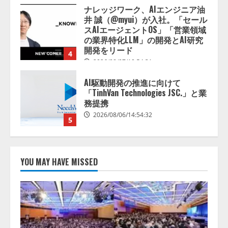
2026/08/07/13:53:50
ナレッジワーク、AIエンジニア油
井 誠（@myui）が入社。「セール
スAIエージェントOS」「営業領域
の業界特化LLM」の開発とAI研究
開発をリード
4
2026/08/07/10:54:31
AI駆動開発の推進に向けて
「TinhVan Technologies JSC.」と業
務提携
2026/08/06/14:54:32
5
【開催報告】次世代AIプラットフ
ォーム「TAIZA」および新サービ
YOU MAY HAVE MISSED
スに関する記者発表会を開催
2026/08/07/17:53:45
1
lmessage、MCP接続機能を強化
し、AIから設定操作できる機能を