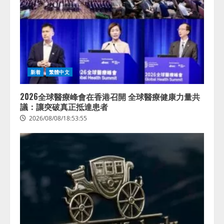
拡充
2026/08/07/13:53:50
2
【2026年企業のAI導入・活用に関
する調査】AIを組織として導入で
きている企業は26.8％。AI導入企
新着
繁體中文
業の68.0％が、自社でのAI導入・
活用は「上手くいっている」と回
3
答
2026全球醫療峰會在香港召開 全球醫療健康力量共
議：讓突破真正抵達患者
2026/08/07/13:53:50
ナレッジワーク、AIエンジニア油
2026/08/08/18:53:55
井 誠（@myui）が入社。「セール
スAIエージェントOS」「営業領域
の業界特化LLM」の開発とAI研究
開発をリード
4
2026/08/07/10:54:31