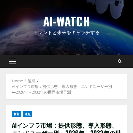
Skip
to
AI-WATCH
content
トレンドと未来をキャッチする
Primary
Menu
Home
速報
AIインフラ市場：提供形態、導入形態、エンドユーザー別
―2026年～2032年の世界市場予測
新着
速報
AIインフラ市場：提供形態、導入形態、
エンドユーザー別―2026年～2032年の世