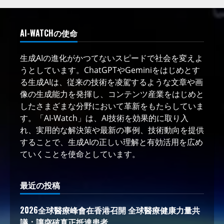
AI-WATCHの使命
生成AIの進化がかつてないスピードで社会を変えよ
うとしています。ChatGPTやGeminiをはじめとす
る生成AIは、従来の技術を凌駕するような文章や画
像の生成能力を発揮し、コンテンツ産業をはじめと
したさまざまな分野において革新をもたらしていま
す。「AI-Watch」は、AI技術を効果的に取り入
れ、実用的な解決策や最新の事例、技術動向を提供
することで、生成AIの正しい理解と有効活用を広め
ていくことを使命としています。
最近の投稿
2026全球醫療峰會在香港召開 全球醫療健康力量共
議：讓突破真正抵達患者