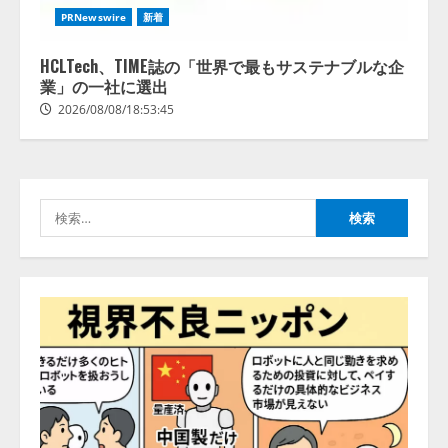
lmessage、MCP接続機能を強化
PRNewswire
新着
し、AIから設定操作できる機能を
拡充
HCLTech、TIME誌の「世界で最もサステナブルな企
2026/08/07/13:53:50
業」の一社に選出
2
2026/08/08/18:53:45
【2026年企業のAI導入・活用に関
する調査】AIを組織として導入で
きている企業は26.8％。AI導入企
業の68.0％が、自社でのAI導入・
検
活用は「上手くいっている」と回
3
答
索:
2026/08/07/13:53:50
ナレッジワーク、AIエンジニア油
井 誠（@myui）が入社。「セール
スAIエージェントOS」「営業領域
の業界特化LLM」の開発とAI研究
開発をリード
4
2026/08/07/10:54:31
AI駆動開発の推進に向けて
「TinhVan Technologies JSC.」と業
務提携