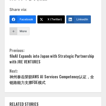
Share via:
Facebook
X (Twitter)
LinkedIn
More
Continue
Previous:
fileAI Expands into Japan with Strategic Partnership
Reading
with JRE VENTURES
Next:
神州泰岳荣获AWS AI Services Competency认证，全
链路能力支撑FDE模式
RELATED STORIES