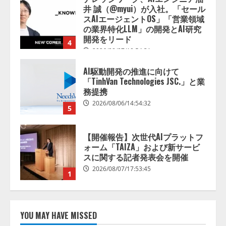
井 誠（@myui）が入社。「セール
スAIエージェントOS」「営業領域
の業界特化LLM」の開発とAI研究
開発をリード
4
2026/08/07/10:54:31
AI駆動開発の推進に向けて
「TinhVan Technologies JSC.」と業
務提携
2026/08/06/14:54:32
5
【開催報告】次世代AIプラットフ
ォーム「TAIZA」および新サービ
スに関する記者発表会を開催
2026/08/07/17:53:45
1
lmessage、MCP接続機能を強化
し、AIから設定操作できる機能を
YOU MAY HAVE MISSED
拡充