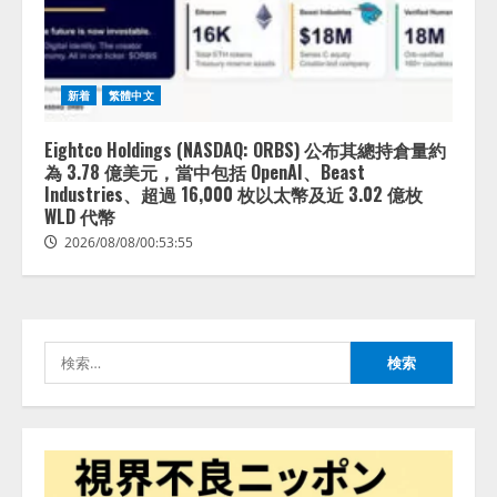
し、AIから設定操作できる機能を
拡充
2026/08/07/13:53:50
2
新着
繁體中文
【2026年企業のAI導入・活用に関
する調査】AIを組織として導入で
Eightco Holdings (NASDAQ: ORBS) 公布其總持倉量約
きている企業は26.8％。AI導入企
為 3.78 億美元，當中包括 OpenAI、Beast
業の68.0％が、自社でのAI導入・
Industries、超過 16,000 枚以太幣及近 3.02 億枚
活用は「上手くいっている」と回
WLD 代幣
3
答
2026/08/08/00:53:55
2026/08/07/13:53:50
ナレッジワーク、AIエンジニア油
井 誠（@myui）が入社。「セール
スAIエージェントOS」「営業領域
の業界特化LLM」の開発とAI研究
検
開発をリード
4
索:
2026/08/07/10:54:31
AI駆動開発の推進に向けて
「TinhVan Technologies JSC.」と業
務提携