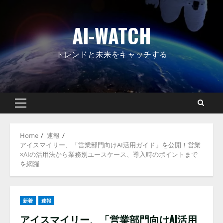
Skip
to
AI-WATCH
content
トレンドと未来をキャッチする
Primary
Menu
Home
速報
アイスマイリー、「営業部門向けAI活用ガイド」を公開！営業
×AIの活用法から業務別ユースケース、導入時のポイントまで
を網羅
新着
速報
アイスマイリー、「営業部門向けAI活用