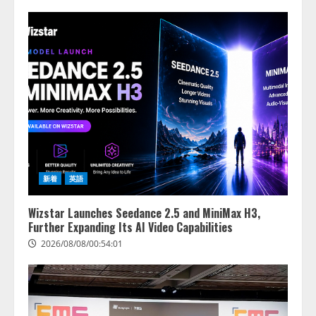
2026/08/07/13:53:50
2
【2026年企業のAI導入・活用に関
する調査】AIを組織として導入で
きている企業は26.8％。AI導入企
業の68.0％が、自社でのAI導入・
活用は「上手くいっている」と回
3
答
2026/08/07/13:53:50
ナレッジワーク、AIエンジニア油
井 誠（@myui）が入社。「セール
スAIエージェントOS」「営業領域
新着
英語
の業界特化LLM」の開発とAI研究
開発をリード
4
Wizstar Launches Seedance 2.5 and MiniMax H3,
2026/08/07/10:54:31
Further Expanding Its AI Video Capabilities
2026/08/08/00:54:01