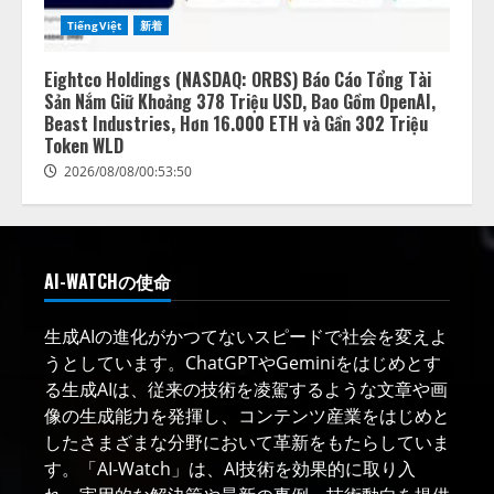
TiếngViệt
新着
Eightco Holdings (NASDAQ: ORBS) Báo Cáo Tổng Tài
Sản Nắm Giữ Khoảng 378 Triệu USD, Bao Gồm OpenAI,
Beast Industries, Hơn 16.000 ETH và Gần 302 Triệu
Token WLD
2026/08/08/00:53:50
AI-WATCHの使命
生成AIの進化がかつてないスピードで社会を変えよ
うとしています。ChatGPTやGeminiをはじめとす
る生成AIは、従来の技術を凌駕するような文章や画
像の生成能力を発揮し、コンテンツ産業をはじめと
したさまざまな分野において革新をもたらしていま
す。「AI-Watch」は、AI技術を効果的に取り入