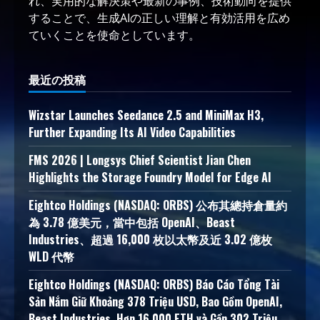
れ、実用的な解決策や最新の事例、技術動向を提供
することで、生成AIの正しい理解と有効活用を広め
ていくことを使命としています。
最近の投稿
Wizstar Launches Seedance 2.5 and MiniMax H3,
Further Expanding Its AI Video Capabilities
FMS 2026 | Longsys Chief Scientist Jian Chen
Highlights the Storage Foundry Model for Edge AI
Eightco Holdings (NASDAQ: ORBS) 公布其總持倉量約
為 3.78 億美元，當中包括 OpenAI、Beast
Industries、超過 16,000 枚以太幣及近 3.02 億枚
WLD 代幣
Eightco Holdings (NASDAQ: ORBS) Báo Cáo Tổng Tài
Sản Nắm Giữ Khoảng 378 Triệu USD, Bao Gồm OpenAI,
Beast Industries, Hơn 16.000 ETH và Gần 302 Triệu