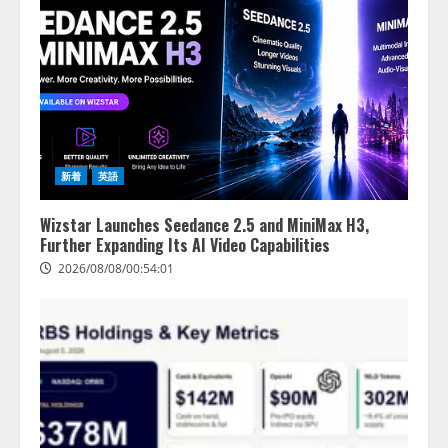
新着
英語
Wizstar Launches Seedance 2.5 and MiniMax H3,
Further Expanding Its AI Video Capabilities
2026/08/08/00:54:01
lmessage、MCP接続機能を強化