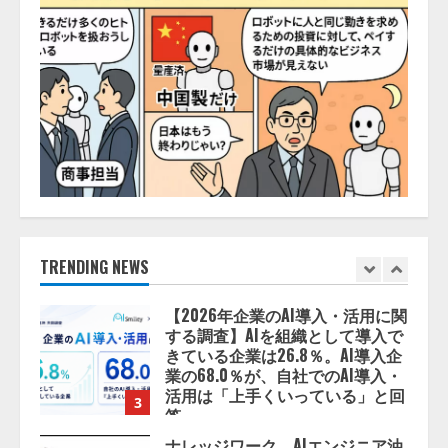
2026/08/06/14:54:32
5
【開催報告】次世代AIプラットフ
ォーム「TAIZA」および新サービ
スに関する記者発表会を開催
2026/08/07/17:53:45
1
lmessage、MCP接続機能を強化
し、AIから設定操作できる機能を
拡充
2026/08/07/13:53:50
TRENDING NEWS
2
【2026年企業のAI導入・活用に関
する調査】AIを組織として導入で
きている企業は26.8％。AI導入企
業の68.0％が、自社でのAI導入・
活用は「上手くいっている」と回
3
答
2026/08/07/13:53:50
ナレッジワーク、AIエンジニア油