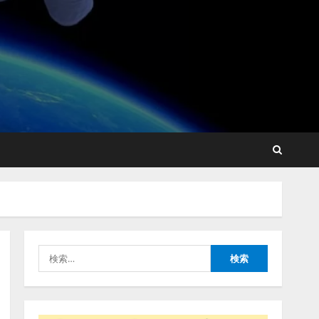
lmessage、MCP接続機能を
強化し、AIから設定操作で
きる機能を拡充
2026/08/07/13:53:50
2
【2026年企業のAI導入・活
用に関する調査】AIを組織
として導入できている企業
は26.8％。AI導入企業の
68.0％が、自社でのAI導
3
入・活用は「上手くいって
検
いる」と回答
ナレッジワーク、AIエンジ
索:
2026/08/07/13:53:50
ニア油井 誠（@myui）が入
社。「セールスAIエージェ
ントOS」「営業領域の業界