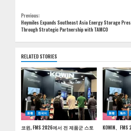
Continue
Previous:
Hoymiles Expands Southeast Asia Energy Storage Pre
Reading
Through Strategic Partnership with TAMCO
RELATED STORIES
新着
한국어
新着
海外
코윈, FMS 2026에서 전 제품군 스토
KOWIN、FM