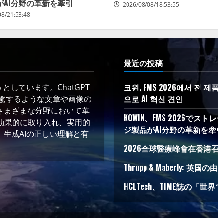
がAI分野の革新を牽引
2026/08/08/18:53:55
08/21:53:48
最近の投稿
코윈, FMS 2026에서 전
しています。ChatGPT
으로 AI 혁신 견인
凌駕するような文章や画像の
さまざまな分野において革
KOWIN、FMS 2026
術を効果的に取り入れ、実用的
ジ製品がAI分野の革新を牽
生成AIの正しい理解と有
2026全球醫療峰會在香港
Thrupp & Maberly
HCLTech、TIME誌の