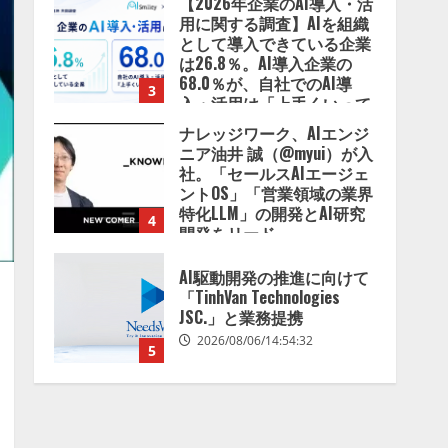
【2026年企業のAI導入・活
用に関する調査】AIを組織
として導入できている企業
は26.8％。AI導入企業の
68.0％が、自社でのAI導
3
入・活用は「上手くいって
いる」と回答
ナレッジワーク、AIエンジ
2026/08/07/13:53:50
ニア油井 誠（@myui）が入
社。「セールスAIエージェ
ントOS」「営業領域の業界
特化LLM」の開発とAI研究
4
開発をリード
2026/08/07/10:54:31
AI駆動開発の推進に向けて
「TinhVan Technologies
JSC.」と業務提携
2026/08/06/14:54:32
5
【開催報告】次世代AIプラ
ットフォーム「TAIZA」お
よび新サービスに関する記