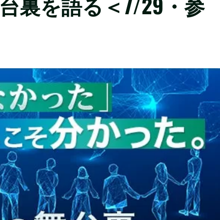
台裏を語る＜7/29・参