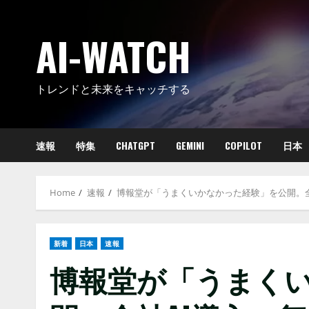
Skip
to
AI-WATCH
content
トレンドと未来をキャッチする
速報
特集
CHATGPT
GEMINI
COPILOT
日本
Home
速報
博報堂が「うまくいかなかった経験」を公開。全社
新着
日本
速報
博報堂が「うまく