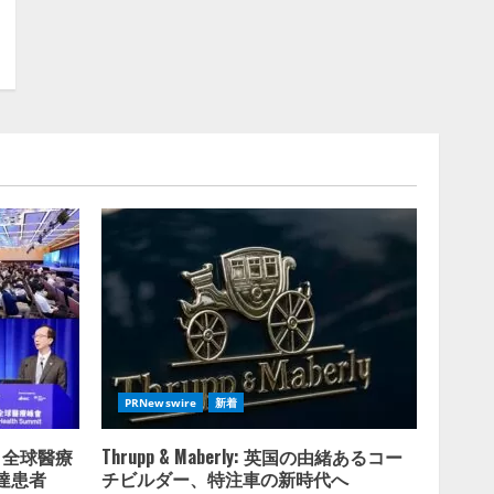
2026/08/07/10:54:31
PRNewswire
新着
 全球醫療
Thrupp & Maberly: 英国の由緒あるコー
達患者
チビルダー、特注車の新時代へ