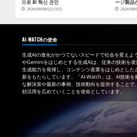
으로 AI 혁신 견인
ージ製品
2026/08/08/22:53:52
2026/08/
AI-WATCHの使命
生成AIの進化がかつてないスピードで社会を変えようと
やGeminiをはじめとする生成AIは、従来の技術を
生成能力を発揮し、コンテンツ産業をはじめとした
新をもたらしています。「AI-Watch」は、AI技
な解決策や最新の事例、技術動向を提供することで、
効活用を広めていくことを使命としています。