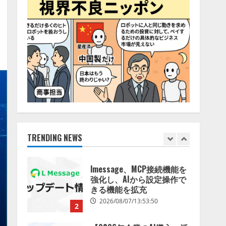
特化LLM」の開発とAI研究
4
開発をリード
2026/08/07/10:54:31
AI駆動開発の推進に向けて
「TinhVan Technologies
JSC.」と業務提携
2026/08/06/14:54:32
5
【開催報告】次世代AIプラ
ットフォーム「TAIZA」お
よび新サービスに関する記
者発表会を開催
TRENDING NEWS
1
2026/08/07/17:53:45
lmessage、MCP接続機能を
強化し、AIから設定操作で
きる機能を拡充
2026/08/07/13:53:50
2