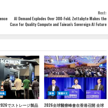
Next:
sence
AI Demand Explodes Over 300-Fold. Zettabyte Makes the
Case for Quality Compute and Taiwan’s Sovereign AI Future
特集
新着
繁體中文
S 2026でストレージ製品
2026全球醫療峰會在香港召開 全球