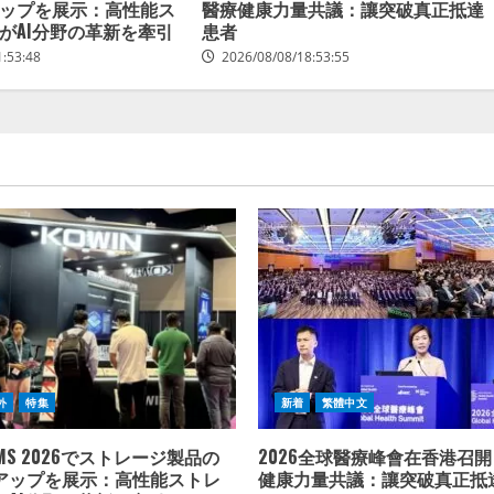
ップを展示：高性能ス
醫療健康力量共議：讓突破真正抵達
がAI分野の革新を牽引
患者
1:53:48
2026/08/08/18:53:55
外
特集
新着
繁體中文
FMS 2026でストレージ製品の
2026全球醫療峰會在香港召開
アップを展示：高性能ストレ
健康力量共議：讓突破真正抵