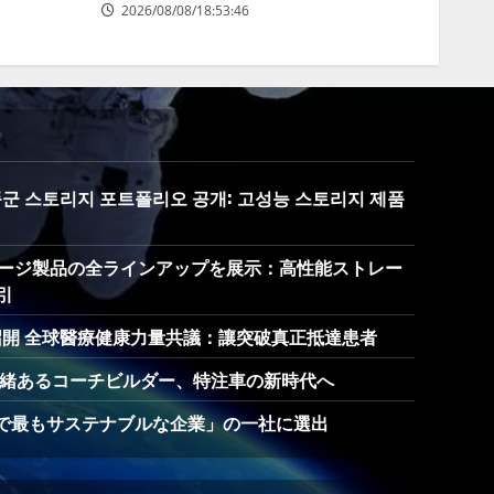
2026/08/08/18:53:46
 제품군 스토리지 포트폴리오 공개: 고성능 스토리지 제품
でストレージ製品の全ラインアップを展示：高性能ストレー
引
召開 全球醫療健康力量共議：讓突破真正抵達患者
: 英国の由緒あるコーチビルダー、特注車の新時代へ
「世界で最もサステナブルな企業」の一社に選出