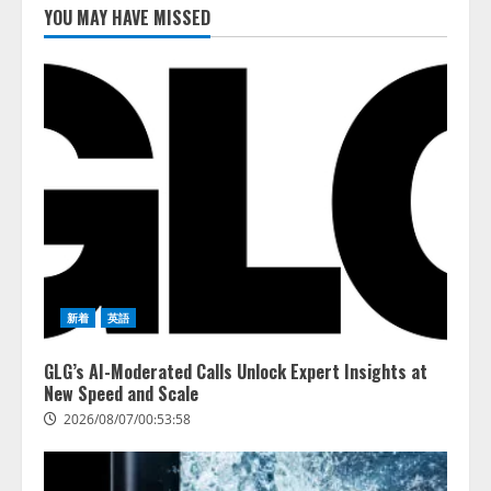
YOU MAY HAVE MISSED
藤原竜也がAIで組織の改善点を見
抜く！ SKYSEA Client View 新テ
レビCM公開！ 新オプション！ AI
が組織の業務実態を分析し労務改
善を支援。 藤原竜也メイキング
2
動画公開 「もしAIが自分を分析し
たら、すぐ休めと言われる自信が
アシストAIテラス、ガバナンス機
ある」「昨年の夏はカブトムシを
能を備えたAIエージェントプラッ
捕まえたり、虫と戦ったり…」
トフォーム「QueryPie AIP」を提
2026/08/06/14:54:31
供開始
3
2026/08/06/11:53:44
レアラ、『AIはどの法律事務所を
新着
英語
推薦するのか』について 企業法
務系70事務所×5つのAIで実態調査
GLG’s AI-Moderated Calls Unlock Expert Insights at
を実施
New Speed and Scale
4
2026/08/06/11:53:44
2026/08/07/00:53:58