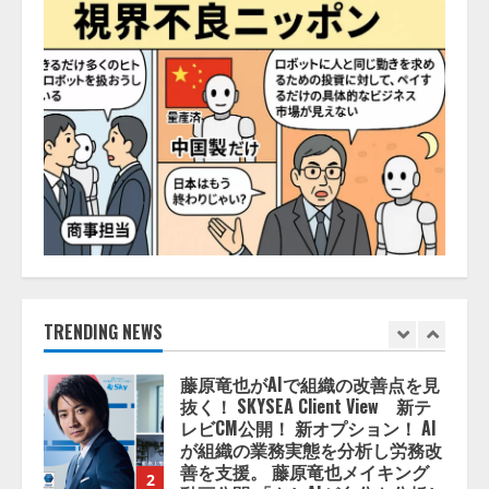
ZETAアライアンス、AIとIoTの共
創を推進する 「Agentic IoT Lab」
を設立
2026/08/06/11:53:44
5
AI駆動開発の推進に向けて
「TinhVan Technologies JSC.」と業
務提携
2026/08/06/14:54:32
1
藤原竜也がAIで組織の改善点を見
抜く！ SKYSEA Client View 新テ
レビCM公開！ 新オプション！ AI
TRENDING NEWS
が組織の業務実態を分析し労務改
善を支援。 藤原竜也メイキング
2
動画公開 「もしAIが自分を分析し
たら、すぐ休めと言われる自信が
アシストAIテラス、ガバナンス機
ある」「昨年の夏はカブトムシを
能を備えたAIエージェントプラッ
捕まえたり、虫と戦ったり…」
トフォーム「QueryPie AIP」を提
2026/08/06/14:54:31