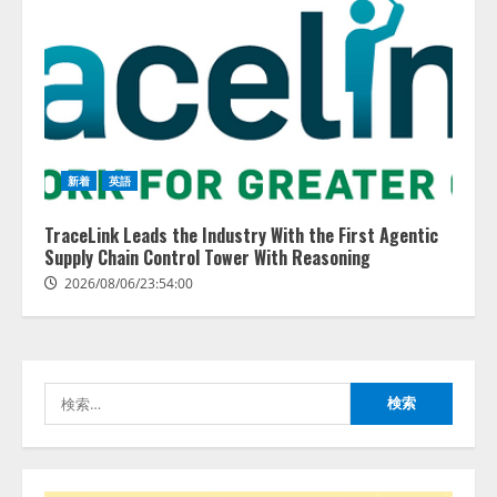
藤原竜也がAIで組織の改善点を見
抜く！ SKYSEA Client View 新テ
レビCM公開！ 新オプション！ AI
が組織の業務実態を分析し労務改
善を支援。 藤原竜也メイキング
2
動画公開 「もしAIが自分を分析し
新着
英語
たら、すぐ休めと言われる自信が
アシストAIテラス、ガバナンス機
ある」「昨年の夏はカブトムシを
TraceLink Leads the Industry With the First Agentic
能を備えたAIエージェントプラッ
捕まえたり、虫と戦ったり…」
Supply Chain Control Tower With Reasoning
トフォーム「QueryPie AIP」を提
2026/08/06/14:54:31
供開始
2026/08/06/23:54:00
3
2026/08/06/11:53:44
レアラ、『AIはどの法律事務所を
推薦するのか』について 企業法
検
務系70事務所×5つのAIで実態調査
索:
を実施
4
2026/08/06/11:53:44