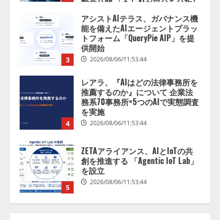
供開始
3
2026/08/06/11:53:44
レアラ、『AIはどの法律事務所を
推薦するのか』について 企業法
務系70事務所×5つのAIで実態調査
を実施
4
2026/08/06/11:53:44
ZETAアライアンス、AIとIoTの共
創を推進する 「Agentic IoT Lab」
を設立
2026/08/06/11:53:44
5
AI駆動開発の推進に向けて
「TinhVan Technologies JSC.」と業
務提携
2026/08/06/14:54:32
1