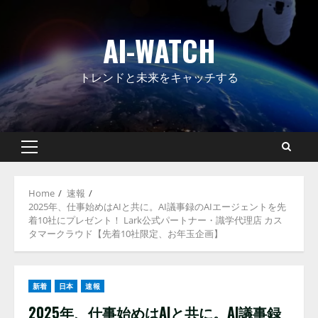
Skip
to
AI-WATCH
content
トレンドと未来をキャッチする
Primary
Menu
Home
速報
2025年、仕事始めはAIと共に。AI議事録のAIエージェントを先
着10社にプレゼント！ Lark公式パートナー・識学代理店 カス
タマークラウド【先着10社限定、お年玉企画】
新着
日本
速報
2025年、仕事始めはAIと共に。AI議事録