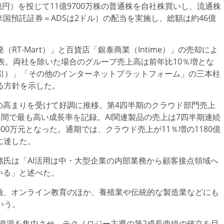
0億円）を投じて11億9700万株の普通株を自社株買いし、流通株
（米国預託証券＝ADSは2ドル）の配当を実施し、総額は約46億
T-Mart）」と百貨店「銀泰商業（Intime）」の売却によ
表。両社を除いた場合のグループ売上高は前年比10％増とな
取引）」「その他のインターネットプラットフォーム」の三本柱
る方針を示した。
の高まりを受けて好調に推移。第4四半期のクラウド部門売上
3年間で最も高い成長率を記録。AI関連製品の売上は7四半期連続
2000万元となった。通期では、クラウド売上が11％増の1180億
元に達した。
銘氏は「AI活用は中・大型企業の内部業務から顧客接点領域へ
いる」と述べた。
融、オンライン教育のほか、養殖業や伝統的な製造業などにも
いう。
経営資源を集中させ、テクノロジー主導の第2成長曲線の確立を目