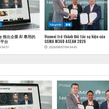
文
TiếngViệt
新着
mary 推出企業 AI 專用的
Huawei trở thành Đối tác sự kiện của
任平台
GSMA M360 ASEAN 2026
4:54:51
2026/08/07/04:54:45