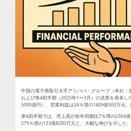
中国の電子商取引大手アリババ・グループ（本社：浙江省
および第4四半期（2025年1〜3月）の決算を発表した
5000億円）、営業利益は24％増の1409億500万元
第4四半期では、売上高が前年同期比7％増の2364億5
279％増の123億8200万元と、大幅な伸びを示した