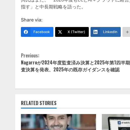
指す」と中長期戦略を語った。
Share via:
Facebook
X (Twitter)
LinkedIn
Continue
Previous:
Nagarroが2024年度監査済み決算と2025年第1四半
Reading
査決算を発表、2025年の既存ガイダンスを確認
RELATED STORIES