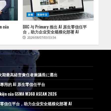
新着
简体中文
ện của
DXC 与 Primary 推出 AI 原生零信任平
台，助力企业安全规模化部署 AI
2026/08/07/03:53:54
、GEFの次期最高経営責任者兼議長に選出
 AI 專用的 AI 原生零信任平台
ự kiện của GSMA M360 ASEAN 2026
 AI 原生零信任平台，助力企业安全规模化部署 AI