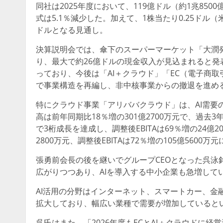
同社は2025年度において、119億ドル（約1兆850
式は5.1％減少した。加えて、1株当たり0.25ドル
ドルとなる見通し。
決算説明会では、傘下のスーパーマーケット「大潤発（R
り、最大で約26億ドルの現金収入が見込まれると発
っており、今後は「AI＋クラウド」「EC（電子商
で事業構造を再編し、非中核事業からの撤退を進め
特にクラウド事業「アリババクラウド」は、AI需要
高は前年同期比18％増の301億2700万元で、過去
で3桁成長を達成し、調整後EBITAは69％増の24億
2800万元、調整後EBITAは72％増の105億5600万
張勇前会長の後を継いでグループCEOとなった呉泳
広がりつつあり、AIを導入する中小企業も急増して
AI活用の分野はインターネット、スマートカー、金
拡大しており、幅広い業種で需要が増加していると
呉氏はまた、「2026年度もECとAI＋クラウドに