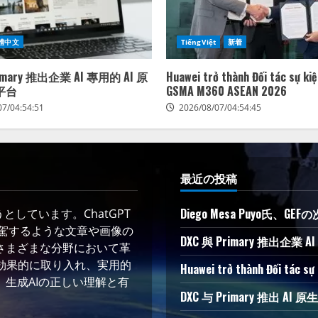
體中文
TiếngViệt
新着
rimary 推出企業 AI 專用的 AI 原
Huawei trở thành Đối tác sự ki
平台
GSMA M360 ASEAN 2026
07/04:54:51
2026/08/07/04:54:45
最近の投稿
Diego Mesa Puyo氏
しています。ChatGPT
凌駕するような文章や画像の
DXC 與 Primary 推出企業
さまざまな分野において革
術を効果的に取り入れ、実用的
Huawei trở thành Đối tác s
生成AIの正しい理解と有
DXC 与 Primary 推出