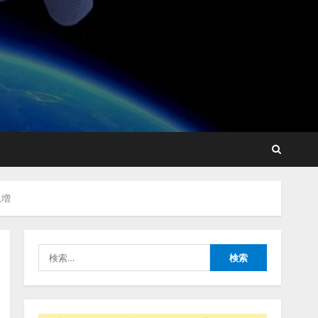
藤原竜也がAIで組織の改善
点を見抜く！ SKYSEA Client
View 新テレビCM公開！
新オプション！ AIが組織の
業務実態を分析し労務改善
2
を支援。 藤原竜也メイキン
グ動画公開 「もしAIが自分
アシストAIテラス、ガバナ
を分析したら、すぐ休めと
ンス機能を備えたAIエージ
言われる自信がある」「昨
急増
ェントプラットフォーム
年の夏はカブトムシを捕ま
「QueryPie AIP」を提供開
えたり、虫と戦ったり…」
始
3
2026/08/06/14:54:31
検
2026/08/06/11:53:44
索:
レアラ、『AIはどの法律事
務所を推薦するのか』につ
いて 企業法務系70事務所
×5つのAIで実態調査を実施