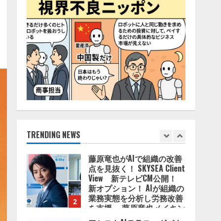
4
2026/08/06/11:53:44
ZETAアライアンス、AIとIoT
の共創を推進する
「Agentic IoT Lab」を設立
2026/08/06/11:53:44
5
AI駆動開発の推進に向けて
「TinhVan Technologies
JSC.」と業務提携
2026/08/06/14:54:32
TRENDING NEWS
1
藤原竜也がAIで組織の改善
点を見抜く！ SKYSEA Client
View 新テレビCM公開！
新オプション！ AIが組織の
業務実態を分析し労務改善
2
を支援。 藤原竜也メイキン
グ動画公開 「もしAIが自分