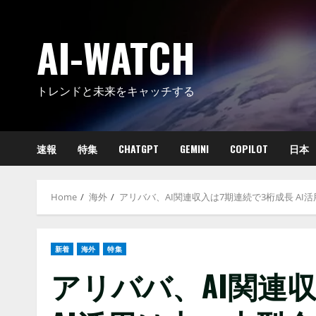
Skip
to
AI-WATCH
content
トレンドと未来をキャッチする
速報
特集
CHATGPT
GEMINI
COPILOT
日本
Home
海外
アリババ、AI関連収入は7期連続で3桁成長 A
新着
海外
特集
アリババ、AI関連