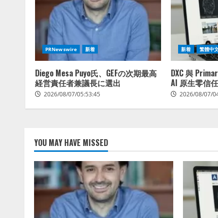
PRNewswire
新着
新着
繁體中
Diego Mesa Puyo氏、GEFの次期最高
DXC 與 Pri
経営責任者兼議長に選出
AI 原生零信
2026/08/07/05:53:45
2026/08/07/0
YOU MAY HAVE MISSED