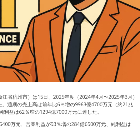
杭州市）は15日、2025年度（2024年4月〜2025年3月）
。通期の売上高は前年比6％増の9963億4700万元（約21兆
、純利益は62％増の1294億7000万元に達した。
400万元、営業利益が93％増の284億6500万元、純利益は
。