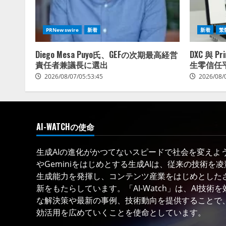
PRNewswire
新着
新着
繁
Diego Mesa Puyo氏、GEFの次期最高経営
DXC 與 P
責任者兼議長に選出
生零信任
2026/08/07/05:53:45
2026/08/
AI-WATCHの使命
生成AIの進化がかつてないスピードで社会を変えようと
やGeminiをはじめとする生成AIは、従来の技術を
生成能力を発揮し、コンテンツ産業をはじめとした
新をもたらしています。「AI-Watch」は、AI技
な解決策や最新の事例、技術動向を提供することで、
効活用を広めていくことを使命としています。