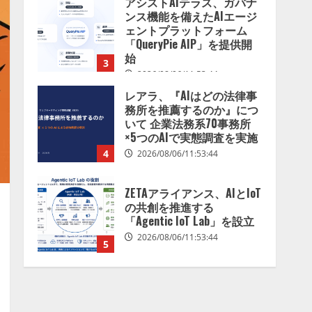
アシストAIテラス、ガバナ
を分析したら、すぐ休めと
ンス機能を備えたAIエージ
言われる自信がある」「昨
ェントプラットフォーム
年の夏はカブトムシを捕ま
「QueryPie AIP」を提供開
えたり、虫と戦ったり…」
始
3
2026/08/06/14:54:31
2026/08/06/11:53:44
レアラ、『AIはどの法律事
務所を推薦するのか』につ
いて 企業法務系70事務所
×5つのAIで実態調査を実施
4
2026/08/06/11:53:44
ZETAアライアンス、AIとIoT
の共創を推進する
「Agentic IoT Lab」を設立
2026/08/06/11:53:44
5
AI駆動開発の推進に向けて
「TinhVan Technologies
JSC.」と業務提携