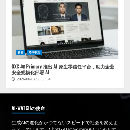
新着
简体中文
DXC 与 Primary 推出 AI 原生零信任平台，助力企业
安全规模化部署 AI
2026/08/07/03:53:54
AI-WATCHの使命
生成AIの進化がかつてないスピードで社会を変えよ
うとしています。ChatGPTやGeminiをはじめとす