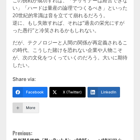
この挑戦が成功すれば、「デザイナーは経営できな
い」「ハードは量産の論理でつくるべき」といった
20世紀的常識は音を立てて崩れるだろう。
逆に、もし失敗すれば、それは“過去の栄光にすが
った愚行”と冷笑されるかもしれない。
だが、テクノロジーと人間の関係が再定義されるこ
の時代、こうした賭けを恐れない企業や人物こそ
が、次の文化をつくっていくのだろう。大いに期待
したい。
Share via:
Facebook
X (Twitter)
LinkedIn
More
Continue
Previous: