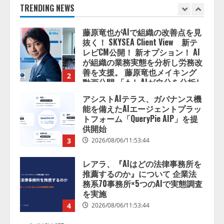
TRENDING NEWS
抜く！ SKYSEA Client View 新テ
レビCM公開！ 新オプション！ AI
が組織の業務実態を分析し労務改
善を支援。 藤原竜也メイキング
2
動画公開 「もしAIが自分を分析し
たら、すぐ休めと言われる自信が
アシストAIテラス、ガバナンス機
ある」「昨年の夏はカブトムシを
能を備えたAIエージェントプラッ
捕まえたり、虫と戦ったり…」
トフォーム「QueryPie AIP」を提
2026/08/06/14:54:31
供開始
3
2026/08/06/11:53:44
レアラ、『AIはどの法律事務所を
推薦するのか』について 企業法
務系70事務所×5つのAIで実態調査
を実施
4
2026/08/06/11:53:44
ZETAアライアンス、AIとIoTの共
創を推進する 「Agentic IoT Lab」
を設立