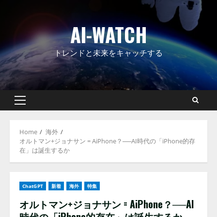
Skip
to
AI-WATCH
content
トレンドと未来をキャッチする
Primary
Menu
Home
海外
オルトマン+ジョナサン = AiPhone？──AI時代の「iPhone的存
在」は誕生するか
ChatGPT
新着
海外
特集
オルトマン+ジョナサン = AiPhone？──AI
時代の「iPhone的存在」は誕生するか