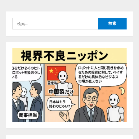
3
2026/08/06/11:53:44
レアラ、『AIはどの法律事務所を
検
推薦するのか』について 企業法
索:
務系70事務所×5つのAIで実態調査
を実施
4
2026/08/06/11:53:44
ZETAアライアンス、AIとIoTの共
創を推進する 「Agentic IoT Lab」
を設立
2026/08/06/11:53:44
5
AI駆動開発の推進に向けて
「TinhVan Technologies JSC.」と業
務提携
2026/08/06/14:54:32
1
藤原竜也がAIで組織の改善点を見