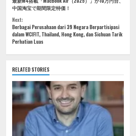
最新M4搭載「MacBook Air（2025）」が10万円台、
Reading
中国淘宝で期間限定特価！
Next:
Berbagai Perusahaan dari 39 Negara Berpartisipasi
dalam WCIFIT, Thailand, Hong Kong, dan Sichuan Tarik
Perhatian Luas
RELATED STORIES