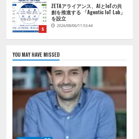
2026/08/06/11:53:44
5
AI駆動開発の推進に向けて
「TinhVan Technologies JSC.」と業
務提携
2026/08/06/14:54:32
1
YOU MAY HAVE MISSED
藤原竜也がAIで組織の改善点を見
抜く！ SKYSEA Client View 新テ
レビCM公開！ 新オプション！ AI
が組織の業務実態を分析し労務改
善を支援。 藤原竜也メイキング
2
動画公開 「もしAIが自分を分析し
たら、すぐ休めと言われる自信が
アシストAIテラス、ガバナンス機
ある」「昨年の夏はカブトムシを
能を備えたAIエージェントプラッ
捕まえたり、虫と戦ったり…」
トフォーム「QueryPie AIP」を提
2026/08/06/14:54:31
供開始
3
2026/08/06/11:53:44