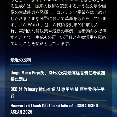
る生成AIは、従来の技術を凌駕するような文章や画
像の生成能力を発揮し、コンテンツ産業をはじめと
したさまざまな分野において革新をもたらしていま
す。「AI-Watch」は、AI技術を効果的に取り入
れ、実用的な解決策や最新の事例、技術動向を提供
することで、生成AIの正しい理解と有効活用を広め
ていくことを使命としています。
最近の投稿
Diego Mesa Puyo氏、GEFの次期最高経営責任者兼議
長に選出
DXC 與 Primary 推出企業 AI 專用的 AI 原生零信任平
台
Huawei trở thành Đối tác sự kiện của GSMA M360
ASEAN 2026