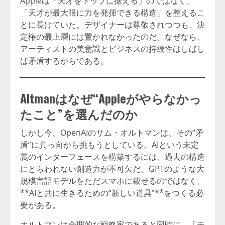
Appleは「天才をトップに据える」のではなく、
「天才が最大限に力を発揮できる構造」を整えるこ
とに長けていた。デザイナーは尊敬されつつも、決
定権の最上層には置かれなかったのだ。なぜなら、
アーティストの美意識とビジネスの持続性はしばし
ば矛盾するからである。
Altmanはなぜ“Appleがやらなかっ
たこと”を選んだのか
しかし今、OpenAIのサム・オルトマンは、その“矛
盾”に真っ向から挑もうとしている。AIという未定
義のインターフェースを構築するには、過去の構造
にとらわれない創造力が不可欠だ。GPTのような大
規模言語モデルをただスマホに載せるのではなく、
**AIと共に生きるための“新しい道具”**をつくる必
要がある。
オルトマンは合理的な戦略家であると同時に、「テ