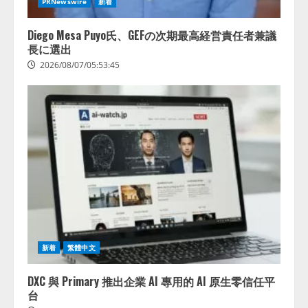
PRNewswire
新着
レアラ、『AIはどの法律事務所を
推薦するのか』について 企業法
Diego Mesa Puyo氏、GEFの次期最高経営責任者兼議
務系70事務所×5つのAIで実態調査
長に選出
を実施
2026/08/07/05:53:45
4
2026/08/06/11:53:44
新着
繁體中文
DXC 與 Primary 推出企業 AI 專用的 AI 原生零信任平
台