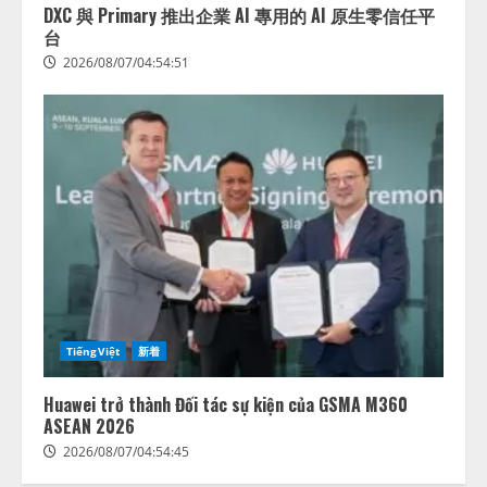
DXC 與 Primary 推出企業 AI 專用的 AI 原生零信任平
台
2026/08/07/04:54:51
藤原竜也がAIで組織の改善点を見
抜く！ SKYSEA Client View 新テ
レビCM公開！ 新オプション！ AI
が組織の業務実態を分析し労務改
善を支援。 藤原竜也メイキング
TiếngViệt
新着
2
動画公開 「もしAIが自分を分析し
たら、すぐ休めと言われる自信が
Huawei trở thành Đối tác sự kiện của GSMA M360
アシストAIテラス、ガバナンス機
ある」「昨年の夏はカブトムシを
ASEAN 2026
能を備えたAIエージェントプラッ
捕まえたり、虫と戦ったり…」
トフォーム「QueryPie AIP」を提
2026/08/07/04:54:45
2026/08/06/14:54:31
供開始