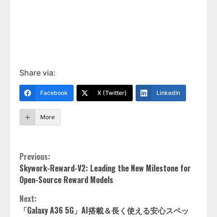
Share via:
Facebook
X (Twitter)
LinkedIn
More
Continue
Previous:
Skywork-Reward-V2: Leading the New Milestone for
Reading
Open-Source Reward Models
Next:
「Galaxy A36 5G」AI搭載＆長く使える安心スペッ