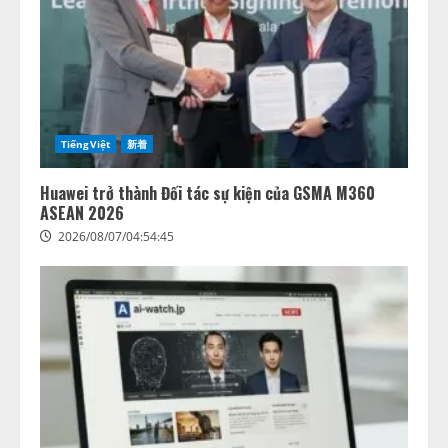
TiếngViệt
新着
Huawei trở thành Đối tác sự kiện của GSMA M360
ASEAN 2026
2026/08/07/04:54:45