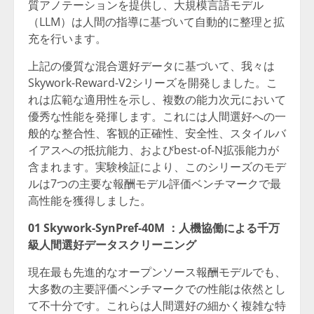
質アノテーションを提供し、大規模言語モデル
（LLM）は人間の指導に基づいて自動的に整理と拡
充を行います。
上記の優質な混合選好データに基づいて、我々は
Skywork-Reward-V2シリーズを開発しました。こ
れは広範な適用性を示し、複数の能力次元において
優秀な性能を発揮します。これには人間選好への一
般的な整合性、客観的正確性、安全性、スタイルバ
イアスへの抵抗能力、およびbest-of-N拡張能力が
含まれます。実験検証により、このシリーズのモデ
ルは7つの主要な報酬モデル評価ベンチマークで最
高性能を獲得しました。
01 Skywork-SynPref-40M
：人機協働による千万
級人間選好データスクリーニング
現在最も先進的なオープンソース報酬モデルでも、
大多数の主要評価ベンチマークでの性能は依然とし
て不十分です。これらは人間選好の細かく複雑な特