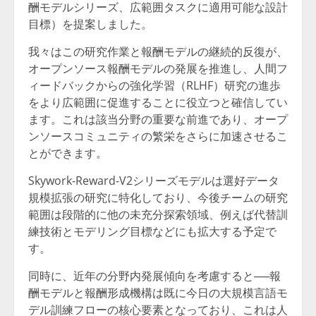
酬モデルシリーズ、広範囲タスクに適用可能な設計
目標）を提案しました。
我々はこの研究作業と報酬モデルの継続的反復が、
オープンソース報酬モデルの発展を推進し、人間フ
ィードバックからの強化学習（RLHF）研究の進歩
をより広範囲に促進することに役立つと確信してい
ます。これは該当分野の重要な前進であり、オープ
ンソースコミュニティの繁栄をさらに加速させるこ
とができます。
Skywork-Reward-V2シリーズモデルは選好データ
規模拡張の研究に特化しており、今後チームの研究
範囲は段階的に他の未充分探索領域、例えば代替訓
練技術とモデリング目標などにも拡大する予定で
す。
同時に、近年の分野内発展傾向を考慮すると──報
酬モデルと報酬形成機構は既に今日の大規模言語モ
デル訓練フローの核心要素となっており、これは人