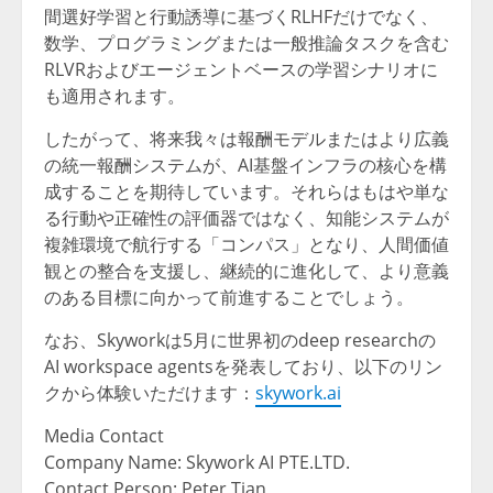
間選好学習と行動誘導に基づくRLHFだけでなく、
数学、プログラミングまたは一般推論タスクを含む
RLVRおよびエージェントベースの学習シナリオに
も適用されます。
したがって、将来我々は報酬モデルまたはより広義
の統一報酬システムが、AI基盤インフラの核心を構
成することを期待しています。それらはもはや単な
る行動や正確性の評価器ではなく、知能システムが
複雑環境で航行する「コンパス」となり、人間価値
観との整合を支援し、継続的に進化して、より意義
のある目標に向かって前進することでしょう。
なお、Skyworkは5月に世界初のdeep researchの
AI workspace agentsを発表しており、以下のリン
クから体験いただけます：
skywork.ai
Media Contact
Company Name: Skywork AI PTE.LTD.
Contact Person: Peter Tian