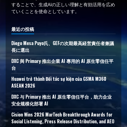
することで、生成AIの正しい理解と有効活用を広め
ていくことを使命としています。
最近の投稿
Diego Mesa Puyo氏、GEFの次期最高経営責任者兼議
長に選出
DXC 與 Primary 推出企業 AI 專用的 AI 原生零信任平
台
Huawei trở thành Đối tác sự kiện của GSMA M360
ASEAN 2026
DXC 与 Primary 推出 AI 原生零信任平台，助力企业
安全规模化部署 AI
Cision Wins 2026 MarTech Breakthrough Awards for
Social Listening, Press Release Distribution, and AEO