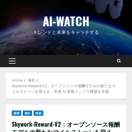
Skip
to
AI-WATCH
content
トレンドと未来をキャッチする
Primary
Menu
Home
海外
Skywork-Reward-V2：オープンソース報酬モデルの新たなマ
イルストーンを迎える：未来 AI 基盤インフラ構築を支援
新着
海外
特集
Skywork-Reward-V2：オープンソース報酬
モデルの新たなマイルストーンを迎え