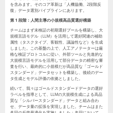
を含みます。そのコア革新は「人機協働、2段階反
復」データ選別パイプラインにあります。
第
1
段階：人間主導の小規模高品質選好構築
チームはまず未検証の初期選好プールを構築し、大
規模言語モデル（LLM）を活用して選好関連の補助
属性（タスクタイプ、客観性、議論性など）を生成
しました。この基盤の上で、人工アノテーターは厳
格な検証プロトコルに従い、外部ツールと先進的な
大規模言語モデルを活用して部分データの精密な審
査を行い、最終的に小規模だが高品質な「ゴールド
スタンダード」データセットを構築し、後続のデー
タ生成とモデル評価の依拠としました。
続いて、我々はゴールドスタンダードデータの選好
ラベルを指導として、LLMの大規模生成による高品
質な「シルバースタンダード」データと組み合わ
せ、データ量の拡張を実現しました。チームはまた
多回の反復最適化を実施しました：各回において、