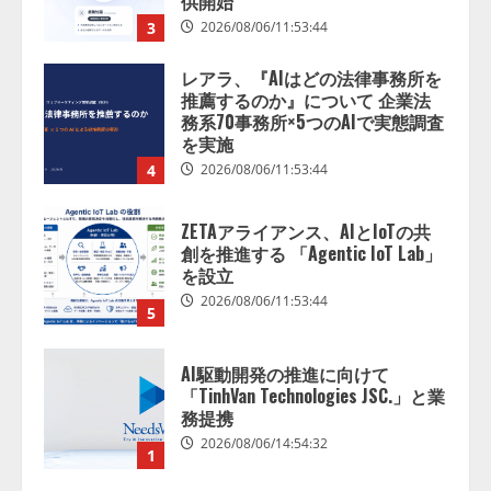
供開始
3
2026/08/06/11:53:44
レアラ、『AIはどの法律事務所を
推薦するのか』について 企業法
務系70事務所×5つのAIで実態調査
を実施
4
2026/08/06/11:53:44
ZETAアライアンス、AIとIoTの共
創を推進する 「Agentic IoT Lab」
を設立
2026/08/06/11:53:44
5
AI駆動開発の推進に向けて
「TinhVan Technologies JSC.」と業
務提携
2026/08/06/14:54:32
1