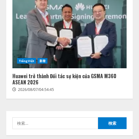
藤原竜也がAIで組織の改善点を見
抜く！ SKYSEA Client View 新テ
レビCM公開！ 新オプション！ AI
が組織の業務実態を分析し労務改
善を支援。 藤原竜也メイキング
2
動画公開 「もしAIが自分を分析し
たら、すぐ休めと言われる自信が
アシストAIテラス、ガバナンス機
ある」「昨年の夏はカブトムシを
TiếngViệt
新着
能を備えたAIエージェントプラッ
捕まえたり、虫と戦ったり…」
トフォーム「QueryPie AIP」を提
2026/08/06/14:54:31
Huawei trở thành Đối tác sự kiện của GSMA M360
供開始
ASEAN 2026
3
2026/08/06/11:53:44
2026/08/07/04:54:45
レアラ、『AIはどの法律事務所を
推薦するのか』について 企業法
務系70事務所×5つのAIで実態調査
を実施
検
4
2026/08/06/11:53:44
索: