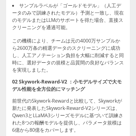
サンプルラベルが「ゴールドモデル」（人工デ
ータのみで訓練されたモデル）予測と一致し、現在
のモデルまたはLLMのサポートを得た場合、直接ス
クリーニングを通過可能。
この機構により、チームは元の4000万サンプルか
ら2600万条の精選データのスクリーニングに成功
し、人工アノテーション負担を大幅に削減すると同
時に、選好データの規模と品質間の良好なバランス
を実現しました。
02 Skywork-Reward-V2
：小モデルサイズで大モ
デル性能を全方位的にマッチング
前世代のSkywork-Rewardと比較して、Skyworkが
新たに発表したSkywork-Reward-V2シリーズは、
Qwen3とLLaMA3シリーズモデルに基づいて訓練さ
れた8つの報酬モデルを提供し、パラメータ規模は
6億から80億をカバーします。