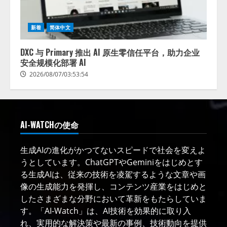
新着
简体中文
DXC 与 Primary 推出 AI 原生零信任平台，助力企业
安全规模化部署 AI
2026/08/07/03:53:54
AI-WATCHの使命
生成AIの進化がかつてないスピードで社会を変えよ
うとしています。ChatGPTやGeminiをはじめとす
る生成AIは、従来の技術を凌駕するような文章や画
像の生成能力を発揮し、コンテンツ産業をはじめと
したさまざまな分野において革新をもたらしていま
す。「AI-Watch」は、AI技術を効果的に取り入
れ、実用的な解決策や最新の事例、技術動向を提供