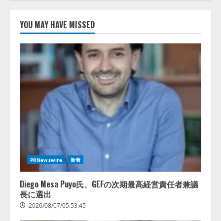
藤原竜也がAIで組織の改善点を見
抜く！ SKYSEA Client View 新テ
YOU MAY HAVE MISSED
レビCM公開！ 新オプション！ AI
が組織の業務実態を分析し労務改
善を支援。 藤原竜也メイキング
2
動画公開 「もしAIが自分を分析し
たら、すぐ休めと言われる自信が
アシストAIテラス、ガバナンス機
ある」「昨年の夏はカブトムシを
能を備えたAIエージェントプラッ
捕まえたり、虫と戦ったり…」
トフォーム「QueryPie AIP」を提
2026/08/06/14:54:31
供開始
3
2026/08/06/11:53:44
レアラ、『AIはどの法律事務所を
推薦するのか』について 企業法
務系70事務所×5つのAIで実態調査
PRNewswire
新着
を実施
4
2026/08/06/11:53:44
Diego Mesa Puyo氏、GEFの次期最高経営責任者兼議
長に選出
2026/08/07/05:53:45