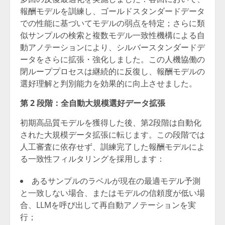
報酬モデルを訓練し、ゴールドスタンダードデータ
での性能に基づいてモデルの弱点を特定；さらに類
似サンプルの検索と複数モデル一致性機構による自
動アノテーションにより、シルバースタンダードデ
ータをさらに拡張・強化しました。この人機協働の
閉ループプロセスは継続的に反復し、報酬モデルの
選好理解と判別能力を効果的に向上させました。
第
2
段階：全自動大規模選好データ拡張
初期高品質モデルを獲得した後、第2段階は自動化
された大規模データ拡張に転じます。この段階では
人工審査に依存せず、訓練完了した報酬モデルによ
る一致性フィルタリングを採用します：
あるサンプルのラベルが現在の最適モデル予測
と一致しない場合、またはモデルの信頼度が低い場
合、LLMを呼び出して再自動アノテーションを実
行；