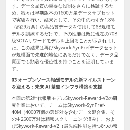
す。データ品質の重要な役割をさらに検証するた
め、我々は早期版本の1600万条データサブセット
で実験を行い、結果として、その中のわずか1.8%
（約29万条）の高品質データを使用して8B規模モ
デルを訓練するだけで、その性能は既に現在の70B
級SOTAリワードモデルを上回ることが示されまし
た。この結果は再びSkywork-SynPrefデータセット
が規模面で先進的地位にあるだけでなく、データ品
質面でも顕著な優位性を持つことを証明していま
す。
03
オープンソース報酬モデルの新マイルストーン
を迎える：未来
AI
基盤インフラ構築を支援
本回の第2世代報酬モデルSkywork-Reward-V2の研
究作業において、チームはSkywork-SynPref-
40M（4000万個の選好対を含むデータ混合集、そ
の中2600万対は精密スクリーニング済み）、およ
びSkywork-Reward-V2（最先端性能を持つ8つの報