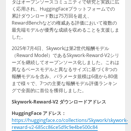
タはオープンソースコミュニティで研究と実践に広
く応用され、HuggingFaceプラットフォームでの
累計ダウンロード数は75万回を超え、
RewardBenchなどの権威ある評価において複数の
最先端モデルが優秀な成績を収めることを支援しま
した。
2025年7月4日、Skyworkは第2世代報酬モデル
（Reward Model）であるSkywork-Reward-V2シリ
ーズを継続してオープンソース化しました。これは
異なるベースモデルと異なるサイズに基づく8つの
報酬モデルを含み、パラメータ規模は6億から80億
まで様々で、7つの主要な報酬モデル評価ランキン
グで全面的に首位を獲得しました。
Skywork-Reward-V2
ダウンロードアドレス
HuggingFace
アドレス：
https://huggingface.co/collections/Skywork/skywork-
reward-v2-685cc86ce5d9c9e4be500c84