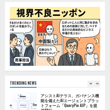
ZETAアライアンス、AIとIoTの共
創を推進する 「Agentic IoT Lab」
を設立
2026/08/06/11:53:44
5
AI駆動開発の推進に向けて
「TinhVan Technologies JSC.」と業
務提携
2026/08/06/14:54:32
1
藤原竜也がAIで組織の改善点を見
抜く！ SKYSEA Client View 新テ
レビCM公開！ 新オプション！ AI
が組織の業務実態を分析し労務改
善を支援。 藤原竜也メイキング
TRENDING NEWS
2
動画公開 「もしAIが自分を分析し
たら、すぐ休めと言われる自信が
アシストAIテラス、ガバナンス機
ある」「昨年の夏はカブトムシを
能を備えたAIエージェントプラッ
捕まえたり、虫と戦ったり…」
トフォーム「QueryPie AIP」を提
2026/08/06/14:54:31