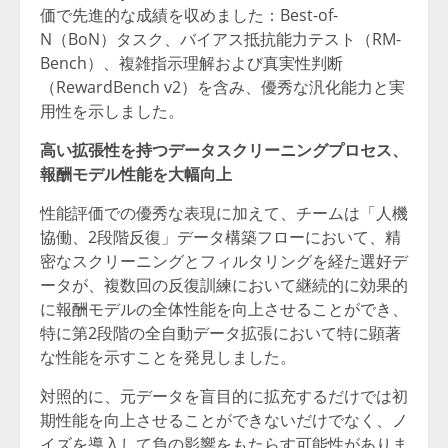
価で先進的な成績を収めました：Best-of-
N（BoN）タスク、バイアス抵抗能力テスト（RM-
Bench）、複雑指示理解および真実性判断
（RewardBench v2）を含み、優秀な汎化能力と実
用性を示しました。
高い拡張性を持つデータスクリーニングプロセス、
報酬モデル性能を大幅向上
性能評価での優秀な表現に加えて、チームは「人機
協働、2段階反復」データ構築フローにおいて、精
密なスクリーニングとフィルタリングを経た選好デ
ータが、複数回の反復訓練において継続的に効果的
に報酬モデルの全体性能を向上させることができ、
特に第2段階の全自動データ拡張において特に顕著
な性能を示すことを発見しました。
対照的に、元データを盲目的に拡充するだけでは初
期性能を向上させることができないだけでなく、ノ
イズを導入して負の影響をもたらす可能性がありま