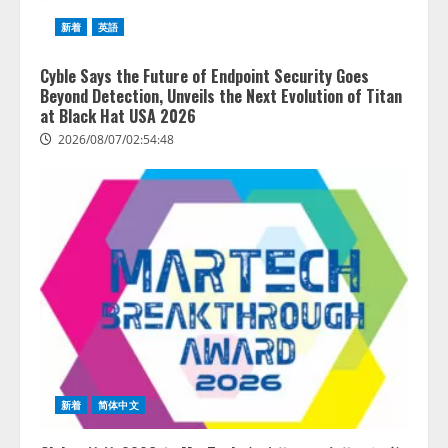
新着
英語
Cyble Says the Future of Endpoint Security Goes
Beyond Detection, Unveils the Next Evolution of Titan
at Black Hat USA 2026
2026/08/07/02:54:48
14:54:31
新着
简体中文