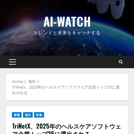
Skip
to
AI-WATCH
content
トレンドと未来をキャッチする
Primary
Menu
Home
海外
TriNetX、2025年のヘルスケアソフトウェア企業トップ25に選
出される
新着
海外
特集
TriNetX、2025年のヘルスケアソフトウェ
ア企業トップ25に選出される