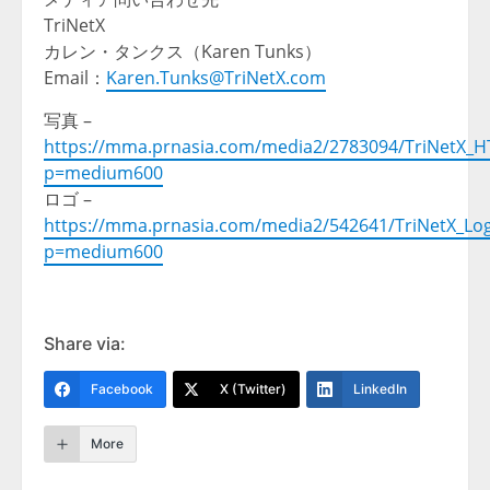
TriNetX
カレン・タンクス（Karen Tunks）
Email：
Karen.Tunks@TriNetX.com
写真 –
https://mma.prnasia.com/media2/2783094/TriNet
p=medium600
ロゴ –
https://mma.prnasia.com/media2/542641/TriNetX_Log
p=medium600
Share via:
Facebook
X (Twitter)
LinkedIn
More