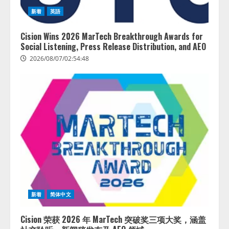
新着
英語
Cision Wins 2026 MarTech Breakthrough Awards for
Social Listening, Press Release Distribution, and AEO
2026/08/07/02:54:48
新着
简体中文
Cision 荣获 2026 年 MarTech 突破奖三项大奖，涵盖