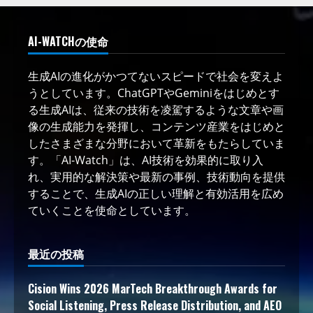
AI-WATCHの使命
生成AIの進化がかつてないスピードで社会を変えよ
うとしています。ChatGPTやGeminiをはじめとす
る生成AIは、従来の技術を凌駕するような文章や画
像の生成能力を発揮し、コンテンツ産業をはじめと
したさまざまな分野において革新をもたらしていま
す。「AI-Watch」は、AI技術を効果的に取り入
れ、実用的な解決策や最新の事例、技術動向を提供
することで、生成AIの正しい理解と有効活用を広め
ていくことを使命としています。
最近の投稿
Cision Wins 2026 MarTech Breakthrough Awards for
Social Listening, Press Release Distribution, and AEO