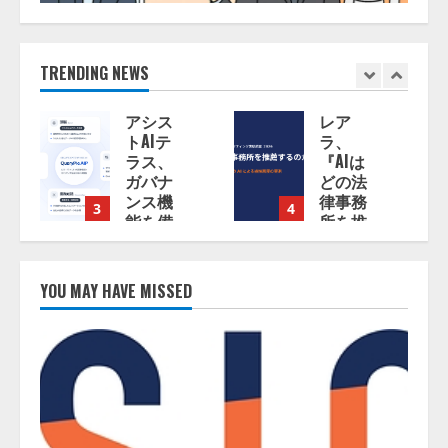
TRENDING NEWS
アシス
レア
トAIテ
ラ、
ラス、
『AIは
ガバナ
どの法
ンス機
律事務
3
4
能を備
所を推
えたAI
薦する
エージ
のか』
ェント
につい
YOU MAY HAVE MISSED
プラッ
て 企
トフォ
業法務
ーム
系70事
「QueryPie
務所×5
AIP」
つのAI
を提供
で実態
開始
調査を
実施