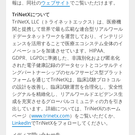
報は、同社の
ウェブサイト
でご覧いただけます。
TriNetXについて
TriNetX, LLC（トライネットエックス）は、医療機
関と提携して世界で最も広範な連合型リアルワール
ドデータネットワークを運営しており、インテリジ
ェンスを活用することで医療エコシステム全体のイ
ノベーションを加速させています。HIPAA、
GDPR、LGPDに準拠した、非識別化および匿名化
された電子健康記録のデータセットとコンサルティ
ングパートナーシップのセルフサービス型プラット
フォームを通じてTriNetXは、臨床試験プロトコル
の設計を改善し、臨床試験運営を合理化し、安全性
シグナルを精緻化し、リアルワールドエビデンス生
成を充実させるグローバルコミュニティの力を引き
出しています。詳細については、TriNetXのホーム
ページ（
www.trinetx.com
）をご覧いただくか、
LinkedIn
でTriNetXをフォローしてください。
メディア問い合わせ先