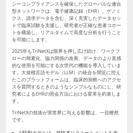
シーコンプライアンスを確保したグローバルな連合
型ネットワークは、電子健康記録（EHR）、ゲノミ
クス、請求データを含む、深く充実したデータセッ
トで臨床試験を支援し、研究者が正確な患者コホー
トを構築し、リアルタイムで高度な分析を行うこと
を可能にします。
2025年もTriNetXは限界を押し広げ続け、ワークフ
ローの簡素化、協力関係の改善、データのより直感
的な使用を可能にする次世代の機能を導入していま
す。大規模言語モデル（LLM）の統合を間近に控え
たこのプラットフォームは、臨床的洞察へのアクセ
スを質問するときのようなシンプルなものにし、研
究者によるEHRの照会方法における変革を約束しま
す。
TriNetXの技術が実世界に与える影響は、一目瞭然
です。
AI駆動モデルは、被験者リクルートメントを改