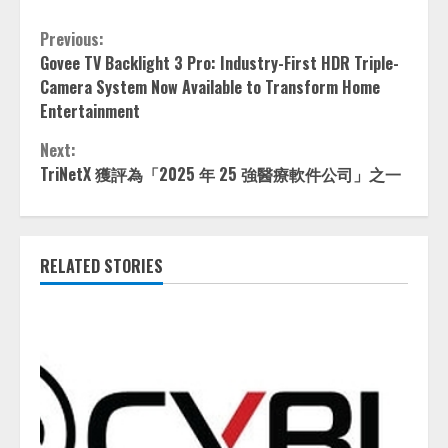
Continue
Previous:
Govee TV Backlight 3 Pro: Industry-First HDR Triple-
Reading
Camera System Now Available to Transform Home
Entertainment
Next:
TriNetX 獲評為「2025 年 25 強醫療軟件公司」之一
RELATED STORIES