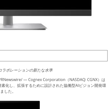
コラボレーションの新たな水準
PRNewswire/ — Cognex Corporation（NASDAQ: CGNX）は
簡素化し、拡張するために設計された協働型AIビジョン開発環
しました。