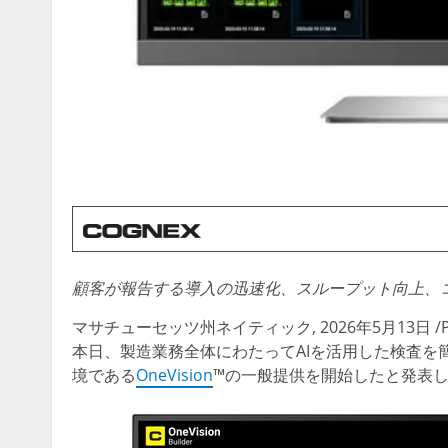
顧客が報告する導入の迅速化、スループット向上、
マサチューセッツ州ネイティック
,
2026年5月13日
/
本日、製造業務全体にわたってAIを活用した検査を
境である
OneVision
™の一般提供を開始したと発表