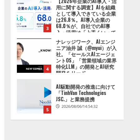
【2026年企業のAI導入・活
用に関する調査】AIを組織
として導入できている企業
は26.8％。AI導入企業の
68.0％が、自社でのAI導
3
入・活用は「上手くいって
いる」と回答
ナレッジワーク、AIエンジ
2026/08/07/13:53:50
ニア油井 誠（@myui）が入
社。「セールスAIエージェ
ントOS」「営業領域の業界
特化LLM」の開発とAI研究
4
開発をリード
2026/08/07/10:54:31
AI駆動開発の推進に向けて
「TinhVan Technologies
JSC.」と業務提携
2026/08/06/14:54:32
5
【開催報告】次世代AIプラ
ットフォーム「TAIZA」お
よび新サービスに関する記