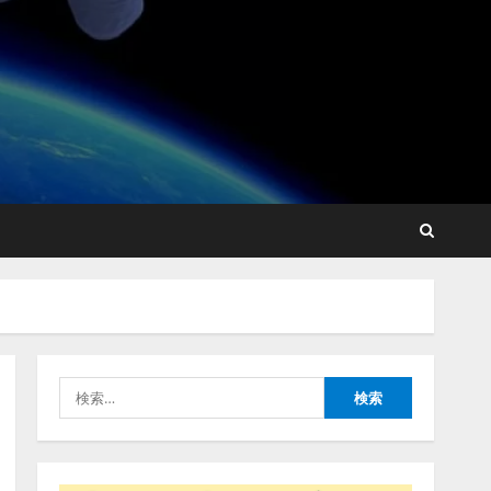
lmessage、MCP接続機能を
強化し、AIから設定操作で
きる機能を拡充
2026/08/07/13:53:50
2
【2026年企業のAI導入・活
用に関する調査】AIを組織
として導入できている企業
は26.8％。AI導入企業の
68.0％が、自社でのAI導
3
入・活用は「上手くいって
検
いる」と回答
ナレッジワーク、AIエンジ
索:
2026/08/07/13:53:50
ニア油井 誠（@myui）が入
社。「セールスAIエージェ
ントOS」「営業領域の業界