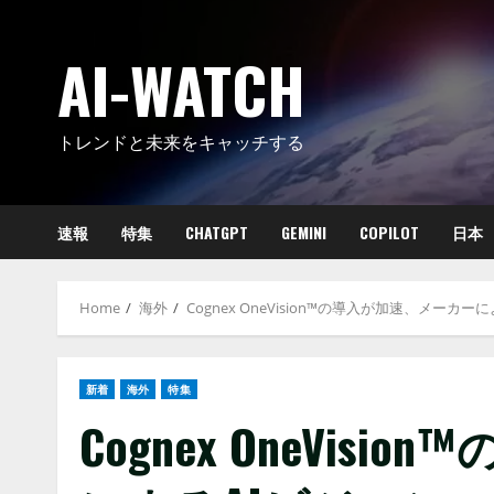
Skip
to
AI-WATCH
content
トレンドと未来をキャッチする
速報
特集
CHATGPT
GEMINI
COPILOT
日本
Home
海外
Cognex OneVision™の導入が加速、メー
新着
海外
特集
Cognex OneVis