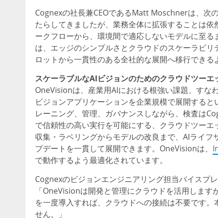
Cognexの社長兼CEOであるMatt Moschne
たらしてきましたが、業務全体に拡張することは依
ークフローから、環境間で適応しないモデルに至るまで
は、エッジのシンプルさとクラウドのスケーラビリ
ロットから一貫性のある全社的な展開へ移行できる
スケーラブルなAIビジョンのためのクラウドツーエ
OneVisionは、産業用AIにおける根強い課題
ビジョンアプリケーションを企業規模で展開するとい
レーニング、管理、ガバナンスしながら、検査はCo
で信頼性の高い実行を可能にする、クラウドツーエ
収集・ラベリングからモデルの改良まで、AIライフ
プデートを一貫して展開できます。OneVisionは、
I
で動作するよう最適化されています。
Cognexのビジョンエンジニアリング担当バイスプレ
「OneVisionは開発と管理にクラウドを活用し
を一度導入すれば、クラウドへの接続は不要です。
せん。」