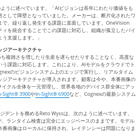
rは、次のように述べています。「AIビジョンは長年にわたり価値をも
然として障壁となっていました。メーカーは、断片化されたワ
、繰り返し発生する課題に直面しています。OneVision
ティを統合することでこの課題に対応し、組織が孤立したパイ
よう支援します。」
ッジアーキテクチャ
、すなわち複雑さを増したり生産を遅らせたりすることなく、高度な
う課題に対応します。これにより、AIモデルをクラウドでト
gnexのビジョンシステム上のエッジで実行し、リアルタイム
ッジアーキテクチャが導入されます。顧客は今や、本番画像の
サイクル全体を一元管理し、世界各地のデバイス群全体にアッ
n-Sight® 3900
や
In-Sight® 6900
など、Cognexの最新システム
ジデントを務めるReto Wyssは、次のように述べています。
ますが、ランタイム検査は完全にエッジベースのままです。モデル
本番画像はローカルに保持され、レイテンシーは問題になりま