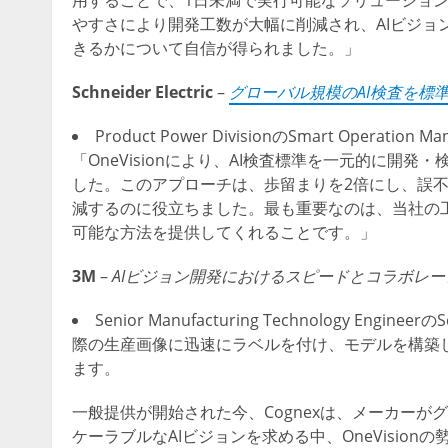
用することで、1日未満で実行可能なソリューションを
やすさにより開発工数が大幅に削減され、AIビジョ
きるかについて自信が得られました。」
Schneider Electric
–
グローバル規模のAI検査を標
Product Power DivisionのSmart Operat
「OneVisionにより、AI検査標準を一元的に
した。このアプローチは、歩留まりを2倍にし、誤
減するのに役立ちました。最も重要なのは、当社の
可能な方法を提供してくれることです。」
3M
–
AIビジョン開発におけるスピードとコラボレ
Senior Manufacturing Technology Eng
際の生産画像に迅速にラベルを付け、モデルを構築
ます。
一般提供が開始された今、Cognexは、メーカー
ケーラブルなAIビジョンを求める中、OneVisio