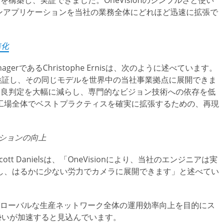
構築し、実証できました。OneVisionのシンプルさと使い
ンアプリケーションを当社の業務全体にどれほど迅速に拡張で
準化
ion ManagerであるChristophe Ernisは、次のように述べています。
開発・検証し、その同じモデルを世界中の当社事業拠点に展開できま
不良判定を大幅に減らし、専門的なビジョン技術への依存を低
工場全体でベストプラクティスを確実に拡張するための、再現
ーションの向上
ineerのScott Danielsは、「OneVisionにより、当社のエンジニアは実
し、はるかに少ない労力でカメラに展開できます」と述べてい
がグローバルな生産ネットワーク全体の運用効率向上を目的にス
nの勢いが加速すると見込んでいます。