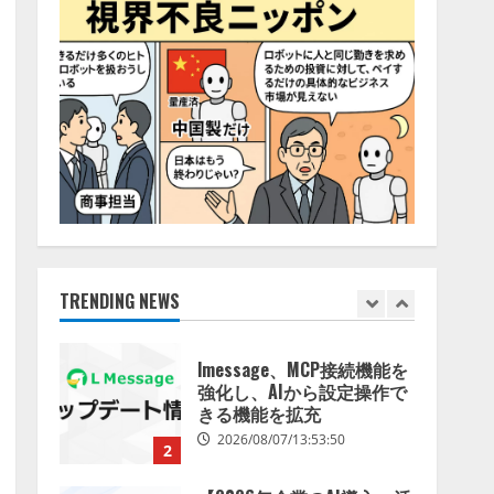
特化LLM」の開発とAI研究
4
開発をリード
2026/08/07/10:54:31
AI駆動開発の推進に向けて
「TinhVan Technologies
JSC.」と業務提携
2026/08/06/14:54:32
5
【開催報告】次世代AIプラ
ットフォーム「TAIZA」お
よび新サービスに関する記
者発表会を開催
TRENDING NEWS
1
2026/08/07/17:53:45
lmessage、MCP接続機能を
強化し、AIから設定操作で
きる機能を拡充
2026/08/07/13:53:50
2