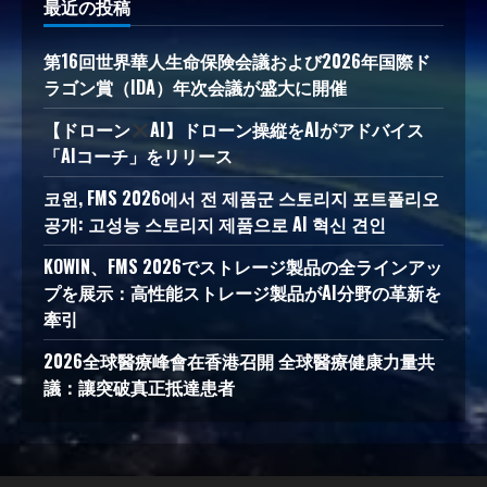
最近の投稿
第16回世界華人生命保険会議および2026年国際ド
ラゴン賞（IDA）年次会議が盛大に開催
【ドローン
AI】ドローン操縦をAIがアドバイス
「AIコーチ」をリリース
코윈, FMS 2026에서 전 제품군 스토리지 포트폴리오
공개: 고성능 스토리지 제품으로 AI 혁신 견인
KOWIN、FMS 2026でストレージ製品の全ラインアッ
プを展示：高性能ストレージ製品がAI分野の革新を
牽引
2026全球醫療峰會在香港召開 全球醫療健康力量共
議：讓突破真正抵達患者