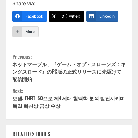
Share via:
Facebook
X (Twitter)
LinkedIn
More
Continue
Previous:
ネットマーブル、『ゲーム・オブ・スローンズ：キ
Reading
ングスロード』のPC版の正式リリースに先駆けて
配信開始
Next:
오젤, EHBT-50으로 제4세대 혈액학 분석 발전시키며
독일 혁신상 금상 수상
RELATED STORIES