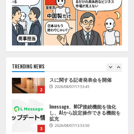
【ドローン
AI】ドローン操縦を
AIがアドバイス「AIコーチ」をリ
リース
2026/08/09/01:53:44
1
【開催報告】次世代AIプラットフ
ォーム「TAIZA」および新サービ
スに関する記者発表会を開催
2026/08/07/17:53:45
TRENDING NEWS
2
lmessage、MCP接続機能を強化
し、AIから設定操作できる機能を
拡充
2026/08/07/13:53:50
3
【2026年企業のAI導入・活用に関
する調査】AIを組織として導入で
きている企業は26.8％。AI導入企