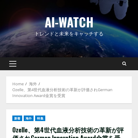
Skip
to
AI-WATCH
content
トレンドと未来をキャッチする
Primary
Menu
Home
海外
Ozelle、第4世代血液分析技術の革新が評価されGerman
Innovation Award金賞を受賞
新着
海外
特集
Ozelle、第4世代血液分析技術の革新が評
価されGerman Innovation Award金賞を受