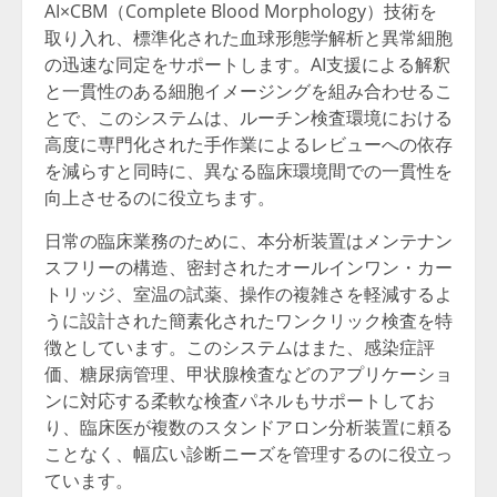
AI×CBM（Complete Blood Morphology）技術を
取り入れ、標準化された
血球形態学解析
と異常細胞
の迅速な同定をサポートします。AI支援による解釈
と一貫性のある細胞イメージングを組み合わせるこ
とで、このシステムは、ルーチン検査環境における
高度に専門化された手作業によるレビューへの依存
を減らすと同時に、異なる臨床環境間での一貫性を
向上させるのに役立ちます。
日常の臨床業務のために、本分析装置はメンテナン
スフリーの構造、密封されたオールインワン・カー
トリッジ、室温の試薬、操作の複雑さを軽減するよ
うに設計された簡素化されたワンクリック検査を特
徴としています。このシステムはまた、感染症評
価、糖尿病管理、甲状腺検査などのアプリケーショ
ンに対応する柔軟な検査パネルもサポートしてお
り、臨床医が複数のスタンドアロン分析装置に頼る
ことなく、幅広い診断ニーズを管理するのに役立っ
ています。