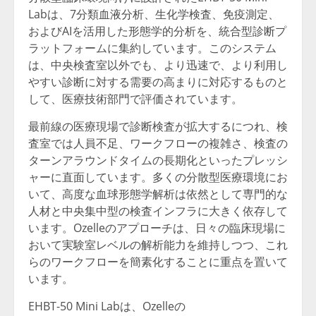
Labは、
7分類血液分析
、生化学検査、免疫測定、
およびAIを活用した形態学的分析を、統合型診断プ
ラットフォームに集約しています。このシステム
は、中央検査室以外でも、より迅速で、より利用し
やすい診断に対する需要の高まりに対応するものと
して、医療技術部門で評価されています。
最前線の医療現場で診断検査が拡大するにつれ、検
査室では人員不足、ワークフローの複雑さ、
検査の
ターンアラウンドタイムの長期化
といったプレッシ
ャーに直面しています。多くの分散型医療環境にお
いて、高度な
血球形態学解析
は依然として専門的な
人材と中央集中型の検査インフラに大きく依存して
います。Ozelleのアプローチは、日々の臨床現場に
おいて実験室レベルの解析能力を維持しつつ、これ
らのワークフローを簡素化することに重点を置いて
います。
EHBT-50 Mini Labは、Ozelleの