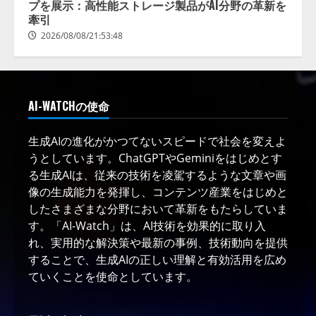
プを展示：高性能ストレージ製品がAI分野の革新を
牽引
2026/08/08/21:53:48
AI-WATCHの使命
生成AIの進化がかつてないスピードで社会を変えよ
うとしています。ChatGPTやGeminiをはじめとす
る生成AIは、従来の技術を凌駕するような文章や画
像の生成能力を発揮し、コンテンツ産業をはじめと
したさまざまな分野において革新をもたらしていま
す。「AI-Watch」は、AI技術を効果的に取り入
れ、実用的な解決策や最新の事例、技術動向を提供
することで、生成AIの正しい理解と有効活用を広め
ていくことを使命としています。