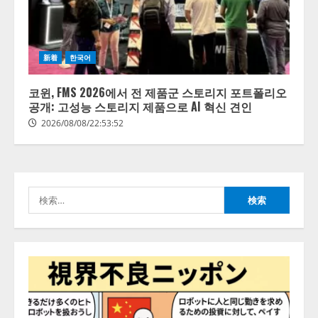
2026/08/07/17:53:45
2
lmessage、MCP接続機能を強化
新着
한국어
し、AIから設定操作できる機能を
拡充
코윈, FMS 2026에서 전 제품군 스토리지 포트폴리오
2026/08/07/13:53:50
공개: 고성능 스토리지 제품으로 AI 혁신 견인
3
2026/08/08/22:53:52
【2026年企業のAI導入・活用に関
する調査】AIを組織として導入で
きている企業は26.8％。AI導入企
業の68.0％が、自社でのAI導入・
検
活用は「上手くいっている」と回
4
答
索:
2026/08/07/13:53:50
ナレッジワーク、AIエンジニア油
井 誠（@myui）が入社。「セール
スAIエージェントOS」「営業領域
の業界特化LLM」の開発とAI研究
開発をリード
5
2026/08/07/10:54:31