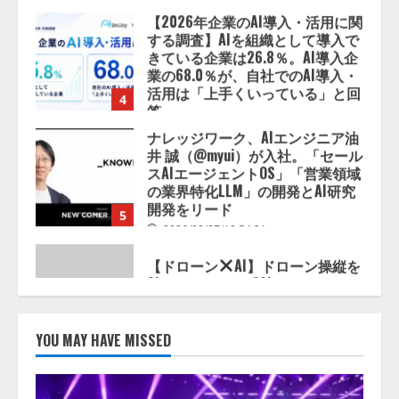
業の68.0％が、自社でのAI導入・
活用は「上手くいっている」と回
4
答
2026/08/07/13:53:50
ナレッジワーク、AIエンジニア油
井 誠（@myui）が入社。「セール
スAIエージェントOS」「営業領域
の業界特化LLM」の開発とAI研究
開発をリード
5
2026/08/07/10:54:31
【ドローン
AI】ドローン操縦を
AIがアドバイス「AIコーチ」をリ
リース
2026/08/09/01:53:44
1
【開催報告】次世代AIプラットフ
ォーム「TAIZA」および新サービ
YOU MAY HAVE MISSED
スに関する記者発表会を開催
2026/08/07/17:53:45
2