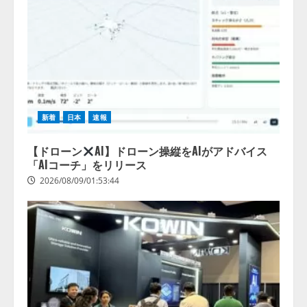
新着
日本
速報
【ドローン
AI】ドローン操縦をAIがアドバイス
「AIコーチ」をリリース
2026/08/09/01:53:44
【開催報告】次世代AIプラットフ
ォーム「TAIZA」および新サービ
スに関する記者発表会を開催