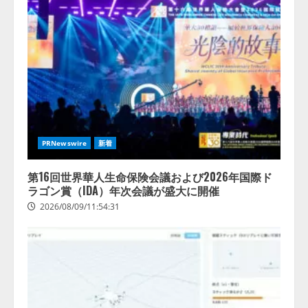
lmessage、MCP接続機能を強化
し、AIから設定操作できる機能を
拡充
2026/08/07/13:53:50
3
【2026年企業のAI導入・活用に関
する調査】AIを組織として導入で
きている企業は26.8％。AI導入企
PRNewswire
新着
業の68.0％が、自社でのAI導入・
活用は「上手くいっている」と回
4
答
第16回世界華人生命保険会議および2026年国際ド
ラゴン賞（IDA）年次会議が盛大に開催
2026/08/07/13:53:50
2026/08/09/11:54:31