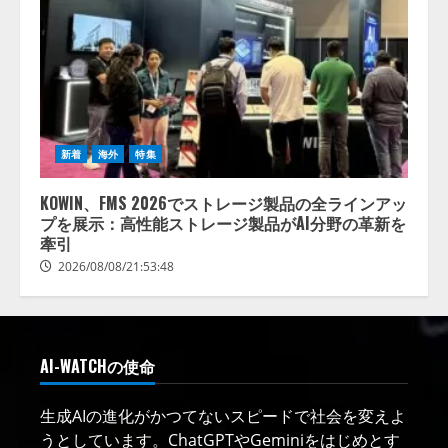
新着
海外
特集
KOWIN、FMS 2026でストレージ製品の全ラインアッ
プを展示：高性能ストレージ製品がAI分野の革新を
牽引
2026/08/08/21:53:48
AI-WATCHの使命
生成AIの進化がかつてないスピードで社会を変えよ
うとしています。ChatGPTやGeminiをはじめとす