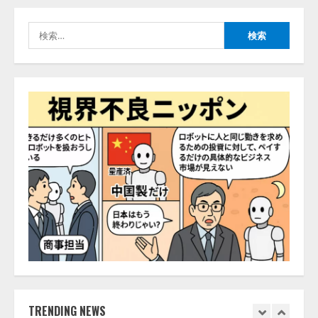
きている企業は26.8％。AI導入企
業の68.0％が、自社でのAI導入・
検
活用は「上手くいっている」と回
4
索:
答
2026/08/07/13:53:50
ナレッジワーク、AIエンジニア油
井 誠（@myui）が入社。「セール
スAIエージェントOS」「営業領域
の業界特化LLM」の開発とAI研究
開発をリード
5
2026/08/07/10:54:31
【ドローン
AI】ドローン操縦を
AIがアドバイス「AIコーチ」をリ
リース
2026/08/09/01:53:44
1
【開催報告】次世代AIプラットフ
ォーム「TAIZA」および新サービ
スに関する記者発表会を開催
TRENDING NEWS
2026/08/07/17:53:45
2