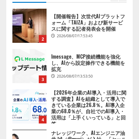
lmessage、MCP接続機能を強化
し、AIから設定操作できる機能を
拡充
2026/08/07/13:53:50
3
【2026年企業のAI導入・活用に関
する調査】AIを組織として導入で
きている企業は26.8％。AI導入企
業の68.0％が、自社でのAI導入・
活用は「上手くいっている」と回
4
答
2026/08/07/13:53:50
ナレッジワーク、AIエンジニア油
井 誠（@myui）が入社。「セール
スAIエージェントOS」「営業領域
の業界特化LLM」の開発とAI研究
開発をリード
5
2026/08/07/10:54:31
【ドローン
AI】ドローン操縦を