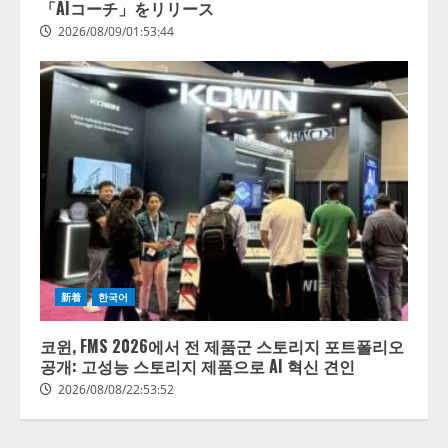
「AIコーチ」をリリース
2026/08/09/01:53:44
【開催報告】次世代AIプラットフ
ォーム「TAIZA」および新サービ
スに関する記者発表会を開催
2026/08/07/17:53:45
2
lmessage、MCP接続機能を強化
新着
한국어
し、AIから設定操作できる機能を
拡充
코윈, FMS 2026에서 전 제품군 스토리지 포트폴리오
공개: 고성능 스토리지 제품으로 AI 혁신 견인
2026/08/07/13:53:50
3
2026/08/08/22:53:52
【2026年企業のAI導入・活用に関
する調査】AIを組織として導入で