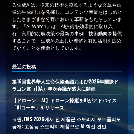
る生成AIは、従来の技術を凌駕するような文章や画
像の生成能力を発揮し、コンテンツ産業をはじめと
したさまざまな分野において革新をもたらしていま
す。「AI-Watch」は、AI技術を効果的に取り入
れ、実用的な解決策や最新の事例、技術動向を提供
することで、生成AIの正しい理解と有効活用を広め
ていくことを使命としています。
最近の投稿
第16回世界華人生命保険会議および2026年国際ド
ラゴン賞（IDA）年次会議が盛大に開催
【ドローン
AI】ドローン操縦をAIがアドバイス
「AIコーチ」をリリース
코윈, FMS 2026에서 전 제품군 스토리지 포트폴리오
공개: 고성능 스토리지 제품으로 AI 혁신 견인