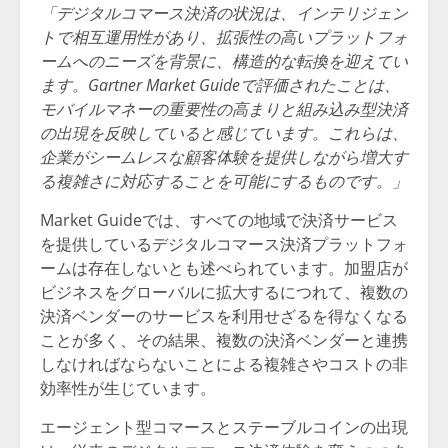
「デジタルコマース決済の状況は、インテリジェン
トで相互運用性があり、拡張性の高いプラットフォ
ームへのニーズを背景に、構造的な転換を迎えてい
ます。Gartner Market Guideで評価されたことは、
モバイルマネーの重要性の高まりと組み込み型決済
の出現を反映していると感じています。これらは、
企業がシームレスな顧客体験を提供しながら増大す
る複雑さに対応することを可能にするものです。」
Market Guideでは、すべての地域で決済サービス
を提供しているデジタルコマース決済プラットフォ
ームは存在しないとも述べられています。加盟店が
ビジネスをグローバルに拡大するにつれて、複数の
決済ベンダーのサービスを利用せざるを得なくなる
ことが多く、その結果、複数の決済ベンダーと連携
しなければならないことによる複雑さやコストの非
効率性が生じています。
エージェント型コマースとステーブルコインの出現