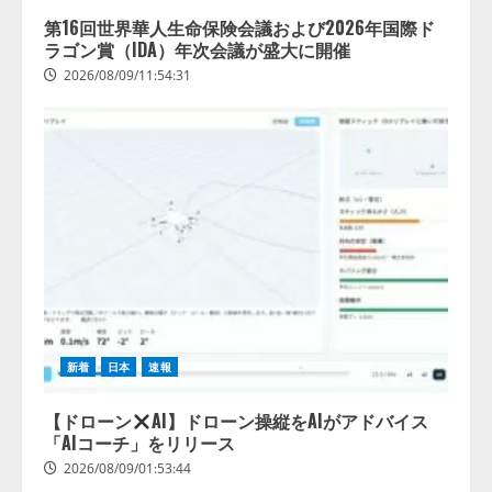
活用は「上手くいっている」と回
4
第16回世界華人生命保険会議および2026年国際ド
答
ラゴン賞（IDA）年次会議が盛大に開催
2026/08/07/13:53:50
2026/08/09/11:54:31
新着
日本
速報
【ドローン
AI】ドローン操縦をAIがアドバイス
「AIコーチ」をリリース
2026/08/09/01:53:44