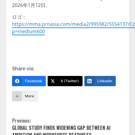
2026年1月12日。
ロゴ：
https://mma.prnasia.com/media2/995982/5554137/Co
p=medium600
Share via:
Facebook
X (Twitter)
LinkedIn
More
Continue
Previous:
GLOBAL STUDY FINDS WIDENING GAP BETWEEN AI
Reading