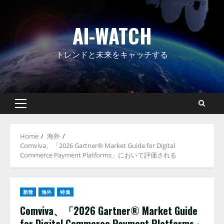
Skip
to
AI-WATCH
content
トレンドと未来をキャッチする
Primary
Menu
Home
海外
Comviva、「2026 Gartner® Market Guide for Digital
Commerce Payment Platforms」において評価される
新着
海外
特集
Comviva、「2026 Gartner® Market Guide
for Digital Commerce Payment Platforms」