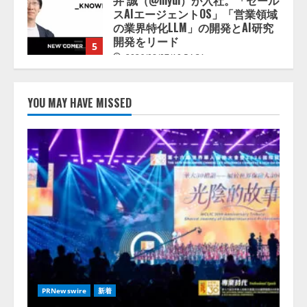
AIがアドバイス「AIコーチ」をリ
リース
2026/08/09/01:53:44
1
【開催報告】次世代AIプラットフ
ォーム「TAIZA」および新サービ
YOU MAY HAVE MISSED
スに関する記者発表会を開催
2026/08/07/17:53:45
2
lmessage、MCP接続機能を強化
し、AIから設定操作できる機能を
拡充
2026/08/07/13:53:50
3
【2026年企業のAI導入・活用に関
する調査】AIを組織として導入で
きている企業は26.8％。AI導入企
PRNewswire
新着
業の68.0％が、自社でのAI導入・