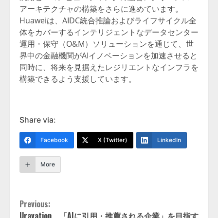
アーキテクチャの構築をさらに進めています。
Huaweiは、AIDC統合推論およびライフサイクル全
体をカバーするインテリジェントなデータセンター
運用・保守（O&M）ソリューションを通じて、世
界中の金融機関がAIイノベーションを加速させると
同時に、将来を見据えたレジリエントなインフラを
構築できるよう支援しています。
Share via:
Facebook
X (Twitter)
LinkedIn
More
Continue
Previous:
Uravation、「AIに引用・推薦される企業」を目指す