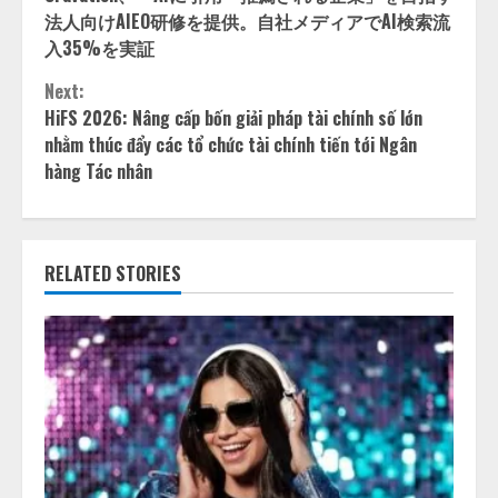
Reading
法人向けAIEO研修を提供。自社メディアでAI検索流
入35%を実証
Next:
HiFS 2026: Nâng cấp bốn giải pháp tài chính số lớn
nhằm thúc đẩy các tổ chức tài chính tiến tới Ngân
hàng Tác nhân
RELATED STORIES