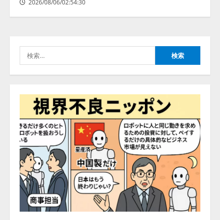
2026/08/06/02:54:30
「イベント登録はAIとの対話で完
了」チケット管理システム
『Gettii Lite』、AIイベント登録
機能のリリースを発表！ 手数料
検
4.4％（税込）は据え置きで提供
4
索:
2026/08/05/15:53:44
定額制AI面接サービス「Our AI面
接」、採用AIエージェント「採用
一括かんりくん」と連携を開始
2026/08/05/15:53:43
5
Human to AIからAI to AI時代の到
来を見据え、顧客接点を収益に変
える「Helpfeel Growth」提供開始
2026/08/05/19:53:48
1
FDUA 生成AIWG、『金融生成AIガ