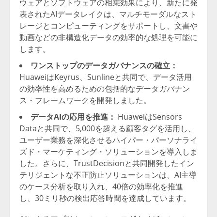
ウェアとソフトウェアの相乗効果により、新たに発
表されたAIデータレイクは、マルチモーダルなスト
レージとコンピューティングをサポートし、文書や
動画などの非構造化データの効率的な処理を可能に
します。
ワンストップのデータガバナンスの確立：
HuaweiはKeyrus、Sunlineと共同で、データ活用
の効率性を高めるための包括的なデータガバナン
ス・フレームワークを開発しました。
データAIの応用を推進：
HuaweiはSensors
Dataと共同で、5,000を超える顧客タグを活用し、
ユーザー業務を深化させるハイパー・パーソナライ
ズド・マーケティング・ソリューションを導入しま
した。さらに、TrustDecisionと共同開発したイン
テリジェントな不正防止ソリューションは、AI主導
のケース分析を取り入れ、40倍の効率化を推進
し、30ミリ秒の検出応答時間を達成しています。