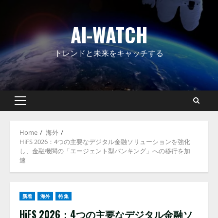
Skip
to
AI-WATCH
content
トレンドと未来をキャッチする
Primary
Menu
Home
海外
HiFS 2026：4つの主要なデジタル金融ソリューションを強化
し、金融機関の「エージェント型バンキング」への移行を加
速
新着
海外
特集
HiFS 2026：4つの主要なデジタル金融ソ