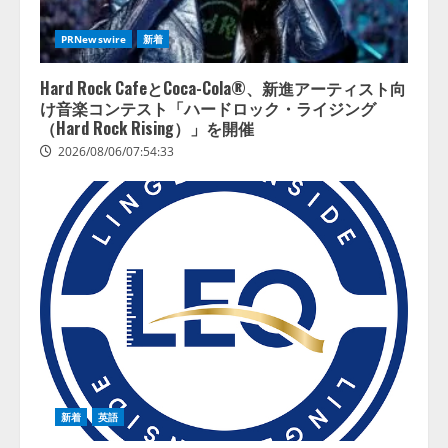
了」チケット管理システム
『Gettii Lite』、AIイベント登録
PRNewswire
新着
機能のリリースを発表！ 手数料
4.4％（税込）は据え置きで提供
4
Hard Rock CafeとCoca-Cola®、新進アーティスト向
2026/08/05/15:53:44
け音楽コンテスト「ハードロック・ライジング
（Hard Rock Rising）」を開催
2026/08/06/07:54:33
新着
英語