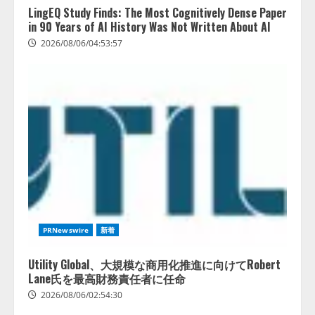
LingEQ Study Finds: The Most Cognitively Dense Paper
in 90 Years of AI History Was Not Written About AI
2026/08/06/04:53:57
PRNewswire
新着
Utility Global、大規模な商用化推進に向けてRobert
Lane氏を最高財務責任者に任命
2026/08/06/02:54:30