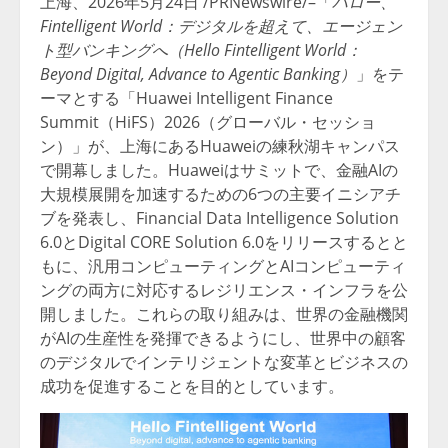
上海、2026年5月24日 /PRNewswire/–「
ハロー、
Fintelligent World：デジタルを超えて、エージェン
ト型バンキングへ（Hello Fintelligent World：
Beyond Digital, Advance to Agentic Banking）
」をテ
ーマとする「Huawei Intelligent Finance
Summit（HiFS）2026（グローバル・セッショ
ン）」が、上海にあるHuaweiの練秋湖キャンパス
で開幕しました。Huaweiはサミットで、金融AIの
大規模展開を加速するための6つの主要イニシアチ
ブを発表し、Financial Data Intelligence Solution
6.0とDigital CORE Solution 6.0をリリースするとと
もに、汎用コンピューティングとAIコンピューティ
ングの両方に対応するレジリエンス・インフラを公
開しました。これらの取り組みは、世界の金融機関
がAIの生産性を発揮できるようにし、世界中の顧客
のデジタルでインテリジェントな変革とビジネスの
成功を促進することを目的としています。