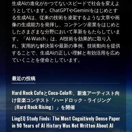
生成AIの進化がかつてないスピードで社会を変えよ
うとしています。ChatGPTやGeminiをはじめとす
る生成AIは、従来の技術を凌駕するような文章や画
像の生成能力を発揮し、コンテンツ産業をはじめと
したさまざまな分野において革新をもたらしていま
す。「AI-Watch」は、AI技術を効果的に取り入
れ、実用的な解決策や最新の事例、技術動向を提供
することで、生成AIの正しい理解と有効活用を広め
ていくことを使命としています。
最近の投稿
Hard Rock CafeとCoca-Cola®、新進アーティスト向
け音楽コンテスト「ハードロック・ライジング
（Hard Rock Rising）」を開催
LingEQ Study Finds: The Most Cognitively Dense Paper
in 90 Years of AI History Was Not Written About AI