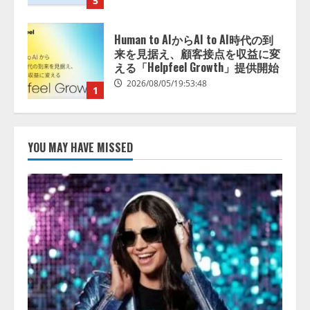
5
Human to AIからAI to AI時代の到
来を見据え、顧客接点を収益に変
える「Helpfeel Growth」提供開始
2026/08/05/19:53:48
1
FDUA 生成AIWG、『金融生成AIガ
YOU MAY HAVE MISSED
イドライン（第1.2版）』を公開
2026/08/05/18:53:45
2
生成AI経由のWebサイト流入、1年
半で約7.8倍に ChatGPTなどの
生成AIサービス経由のWebサイト
流入の実態を調査
3
2026/08/05/16:54:34
「イベント登録はAIとの対話で完