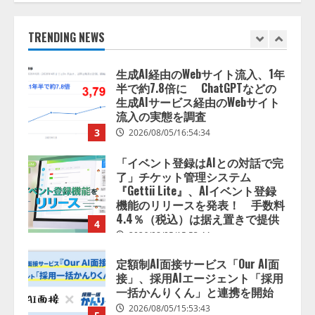
イドライン（第1.2版）』を公開
2026/08/05/18:53:45
TRENDING NEWS
2
生成AI経由のWebサイト流入、1年
半で約7.8倍に ChatGPTなどの
生成AIサービス経由のWebサイト
流入の実態を調査
3
2026/08/05/16:54:34
「イベント登録はAIとの対話で完
了」チケット管理システム
『Gettii Lite』、AIイベント登録
機能のリリースを発表！ 手数料
4.4％（税込）は据え置きで提供
4
2026/08/05/15:53:44
定額制AI面接サービス「Our AI面
接」、採用AIエージェント「採用
一括かんりくん」と連携を開始
2026/08/05/15:53:43