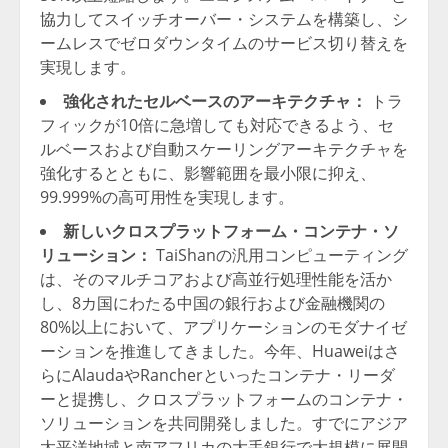
協力してスイッチオーバー・システムを構築し、シ
ームレスでゼロダウンタイムのサービス切り替えを
実現します。
強化されたセルベースのアーキテクチャ：
トラ
フィックが10倍に急増しても対応できるよう、セ
ルベースおよび自動スケーリングアーキテクチャを
強化するとともに、影響範囲を最小限に抑え、
99.999%の高可用性を実現します。
新しいクロスプラットフォーム・コンテナ・ソ
リューション：
TaiShanの汎用コンピューティング
は、そのマルチコアおよび高並行処理性能を活か
し、8カ国にわたる中国の銀行および金融機関の
80%以上において、アプリケーションのモダナイゼ
ーションを推進してきました。今年、Huaweiはさ
らにAlaudaやRancherといったコンテナ・リーダ
ーと提携し、クロスプラットフォームのコンテナ・
ソリューションを共同開発しました。すでにアジア
太平洋地域と南アフリカの大手銀行で大規模に展開