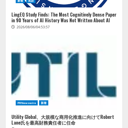
新着
英語
LingEQ Study Finds: The Most Cognitively Dense Paper
in 90 Years of AI History Was Not Written About AI
2026/08/06/04:53:57
FDUA 生成AIWG、『金融生成AIガ
イドライン（第1.2版）』を公開
2026/08/05/18:53:45
2
生成AI経由のWebサイト流入、1年
PRNewswire
新着
半で約7.8倍に ChatGPTなどの
生成AIサービス経由のWebサイト
Utility Global、大規模な商用化推進に向けてRobert
流入の実態を調査
Lane氏を最高財務責任者に任命
3
2026/08/05/16:54:34