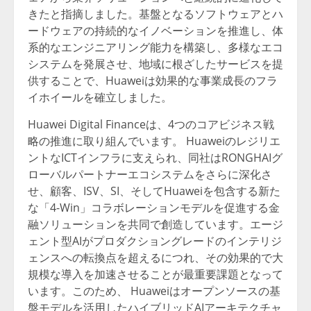
きたと指摘しました。基盤となるソフトウェアとハ
ードウェアの持続的なイノベーションを推進し、体
系的なエンジニアリング能力を構築し、多様なエコ
システムを発展させ、地域に根ざしたサービスを提
供することで、Huaweiは効果的な事業成長のフラ
イホイールを確立しました。
Huawei Digital Financeは、4つのコアビジネス戦
略の推進に取り組んでいます。 Huaweiのレジリエ
ントなICTインフラに支えられ、同社はRONGHAIグ
ローバルパートナーエコシステムをさらに深化さ
せ、顧客、ISV、SI、そしてHuaweiを包含する新た
な「4-Win」コラボレーションモデルを促進する金
融ソリューションを共同で創造しています。エージ
ェント型AIがプロダクショングレードのインテリジ
ェンスへの転換点を超えるにつれ、その効果的で大
規模な導入を加速させることが最重要課題となって
います。このため、 Huaweiはオープンソースの基
盤モデルを活用したハイブリッドAIアーキテクチャ