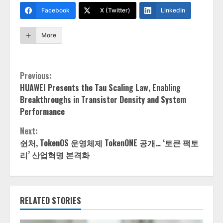
Facebook
X (Twitter)
LinkedIn
More
Continue
Previous:
HUAWEI Presents the Tau Scaling Law, Enabling
Reading
Breakthroughs in Transistor Density and System
Performance
Next:
쉰처, TokenOS 운영체제 TokenONE 공개… ‘토큰 팩토
리’ 산업혁명 본격화
RELATED STORIES