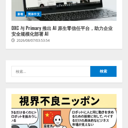
動画公開 「もしAIが自分を分析し
たら、すぐ休めと言われる自信が
アシストAIテラス、ガバナンス機
ある」「昨年の夏はカブトムシを
新着
简体中文
能を備えたAIエージェントプラッ
捕まえたり、虫と戦ったり…」
トフォーム「QueryPie AIP」を提
DXC 与 Primary 推出 AI 原生零信任平台，助力企业
2026/08/06/14:54:31
供開始
安全规模化部署 AI
3
2026/08/06/11:53:44
2026/08/07/03:53:54
レアラ、『AIはどの法律事務所を
推薦するのか』について 企業法
務系70事務所×5つのAIで実態調査
を実施
検
4
2026/08/06/11:53:44
索:
ZETAアライアンス、AIとIoTの共
創を推進する 「Agentic IoT Lab」
を設立
2026/08/06/11:53:44
5
AI駆動開発の推進に向けて