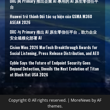
DXC 與 Primary 推出企業 AI 專用的 AI 原生零信任平
台
Huawei trở thành Đối tác sự kiện của GSMA M360
ASEAN 2026
DXC 与 Primary 推出 AI 原生零信任平台，助力企业
安全规模化部署 AI
Cision Wins 2026 MarTech Breakthrough Awards for
Social Listening, Press Release Distribution, and AEO
Cyble Says the Future of Endpoint Security Goes
Beyond Detection, Unveils the Next Evolution of Titan
at Black Hat USA 2026
Copyright © All rights reserved.
|
MoreNews
by AF
themes.