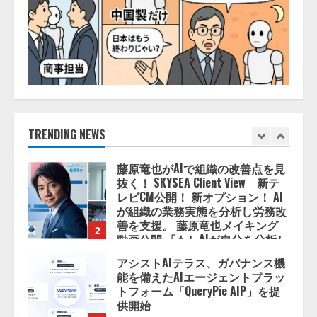
「TinhVan Technologies JSC.」と業
務提携
2026/08/06/14:54:32
1
藤原竜也がAIで組織の改善点を見
抜く！ SKYSEA Client View 新テ
レビCM公開！ 新オプション！ AI
が組織の業務実態を分析し労務改
TRENDING NEWS
善を支援。 藤原竜也メイキング
2
動画公開 「もしAIが自分を分析し
たら、すぐ休めと言われる自信が
アシストAIテラス、ガバナンス機
ある」「昨年の夏はカブトムシを
能を備えたAIエージェントプラッ
捕まえたり、虫と戦ったり…」
トフォーム「QueryPie AIP」を提
2026/08/06/14:54:31
供開始
3
2026/08/06/11:53:44
レアラ、『AIはどの法律事務所を
推薦するのか』について 企業法
務系70事務所×5つのAIで実態調査
を実施