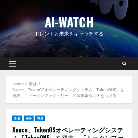
Skip
to
AI-WATCH
content
トレンドと未来をキャッチする
Primary
Menu
Home
海外
Xunce、TokenOSオペレーティングシステム「TokenONE」を
発表、「トークンファクトリー」の産業革命に火をつける
新着
海外
特集
Xunce、TokenOSオペレーティングシステ
ム「TokenONE」を発表、「トークンファ