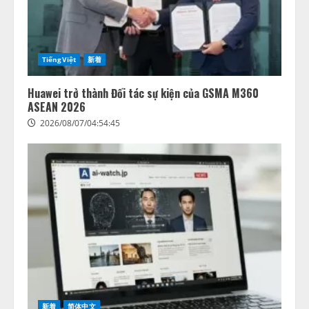
TiếngViệt
新着
Huawei trở thành Đối tác sự kiện của GSMA M360
ASEAN 2026
2026/08/07/04:54:45
新着
简体中文