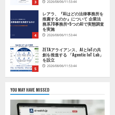
4
2026/08/06/11:53:44
ZETAアライアンス、AIとIoTの共
創を推進する 「Agentic IoT Lab」
を設立
2026/08/06/11:53:44
5
AI駆動開発の推進に向けて
「TinhVan Technologies JSC.」と業
務提携
2026/08/06/14:54:32
1
藤原竜也がAIで組織の改善点を見
抜く！ SKYSEA Client View 新テ
YOU MAY HAVE MISSED
レビCM公開！ 新オプション！ AI
が組織の業務実態を分析し労務改
善を支援。 藤原竜也メイキング
2
動画公開 「もしAIが自分を分析し
たら、すぐ休めと言われる自信が