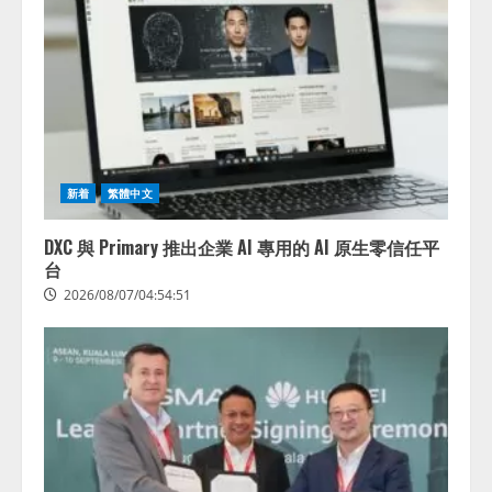
アシストAIテラス、ガバナンス機
ある」「昨年の夏はカブトムシを
能を備えたAIエージェントプラッ
捕まえたり、虫と戦ったり…」
トフォーム「QueryPie AIP」を提
2026/08/06/14:54:31
供開始
3
2026/08/06/11:53:44
レアラ、『AIはどの法律事務所を
推薦するのか』について 企業法
務系70事務所×5つのAIで実態調査
新着
繁體中文
を実施
4
2026/08/06/11:53:44
DXC 與 Primary 推出企業 AI 專用的 AI 原生零信任平
台
2026/08/07/04:54:51