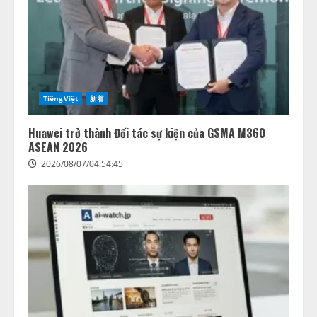
TiếngViệt
新着
Huawei trở thành Đối tác sự kiện của GSMA M360
ASEAN 2026
2026/08/07/04:54:45
藤原竜也がAIで組織の改善点を見
抜く！ SKYSEA Client View 新テ
レビCM公開！ 新オプション！ AI
が組織の業務実態を分析し労務改
善を支援。 藤原竜也メイキング
2