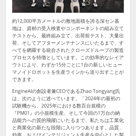
約12,000平方メートルの敷地面積を誇る深セン基
地は、資材の受入検査やコンポーネントの組み立て
テストから、最終組み立て、出荷前テスト、大量出
荷、そしてアフターメンテナンスにいたるまで、す
べてを網羅する統合されたクローズドループの製造
プロセスを特徴としています。この効率的なレイア
ウトにより、わずか15分ごとに1台の新しいヒュー
マノイドロボットを生産ラインから送り出すことが
できます。
EngineAIの創設者兼CEOであるZhao Tongyang氏
は、次のように述べています。「2024年の最初の
試験機から、2025年における数百台規模の
『PM01』の小規模生産、そして今回の1万台の納
品能力への質的飛躍にいたるまで、私たちは工業化
と商業化の新たな段階に入りつつあります。品質、
効率、およびインテリジェント生産を中心とした製