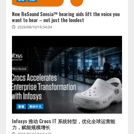
New ReSound Sensia™ hearing aids lift the voice you
want to hear – not just the loudest
2026/08/10/16:54:04
病院向け生成AIサービス「OPTiM
AI ホスピタル」、 病歴要約を自
動生成する新機能を提供開始
2026/08/10/12:53:44
2
AIデータセンター市場は2035年に
新着
简体中文
1,975億7000万米ドルへ、AI需要
拡大とデータ処理能力強化で市場
Infosys 推动 Crocs IT 系统转型，优化全球运营能
成長が加速
力，赋能规模增长
3
2026/08/10/12:53:44