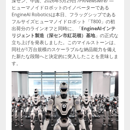
深セン、中国、2026年5月29日 /PRNewswire/ —
ヒューマノイドロボットのイノベーターである
EngineAI Roboticsは本日、フラッグシップである
フルサイズヒューマノイドロボット「T800」の初
出荷分のラインオフと同時に、「
Engine
AIインテ
リジェント製造（深セン市紅花嶺）基地
」の正式な
立ち上げを発表しました。このマイルストーンは、
同社が1万台規模のスケーラブルな納品能力を備え
た新たな段階へと決定的に突入したことを意味しま
す。