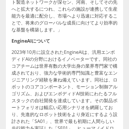
ト製造ネットワークが深セン、河南、そしてその先
へと拡大するにつれ、これらの施設が連携して生産
能力を最適に配分し、市場へより迅速に対応するこ
とで、将来のグローバルな成長に向けてより効率的
な基盤を構築します。」
EngineAIについて
2023年10月に設立されたEngineAIは、汎用エンボ
ディドAIの分野におけるイノベーターです。同社の
コアチームは世界有数の大学出身の業界専門家で構
成されており、強力な学術的専門知識と豊富なエン
ジニアリング経験を兼ね備えています。同社は、ロ
ボットのコアコンポーネント、モーション制御アル
ゴリズム、およびエンボディドAI技術にわたるフル
スタックの自社開発を達成しています。その製品ポ
ートフォリオは幅広い応用シナリオを網羅してお
り、先進的なロボット技術をより身近にするよう設
計された「SA01」、世界で最も初期に人間らしい
歩行能力を実証した「SE01」、ヒューマノイドロ