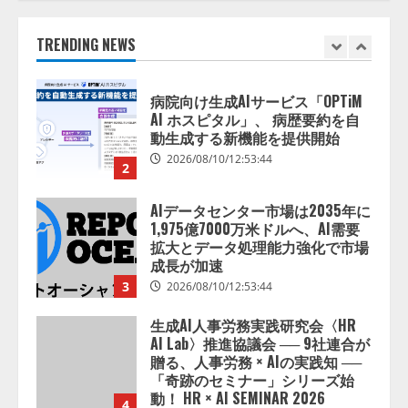
AI ホスピタル」、 病歴要約を自
動生成する新機能を提供開始
2026/08/10/12:53:44
TRENDING NEWS
2
AIデータセンター市場は2035年に
1,975億7000万米ドルへ、AI需要
拡大とデータ処理能力強化で市場
成長が加速
3
2026/08/10/12:53:44
生成AI人事労務実践研究会〈HR
AI Lab〉推進協議会 ── 9社連合が
贈る、人事労務 × AIの実践知 ──
「奇跡のセミナー」シリーズ始
動！ HR × AI SEMINAR 2026
4
2026/08/10/10:53:44
Olive、AI活用における「人の状態
データ」活用設計を公開
2026/08/10/09:53:47
5