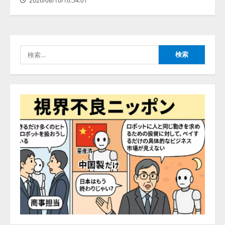
2026/08/10/16:54:01
生成AI人事労務実践研究会〈HR
AI Lab〉推進協議会 ── 9社連合が
贈る、人事労務 × AIの実践知 ──
「奇跡のセミナー」シリーズ始
検
動！ HR × AI SEMINAR 2026
4
索:
2026/08/10/10:53:44
Olive、AI活用における「人の状態
データ」活用設計を公開
2026/08/10/09:53:47
5
AIスキル可視化指標「mirAIs（ミ
ライズ）」の全社到達目標を決定
2026/08/10/16:53:47
1
病院向け生成AIサービス「OPTiM