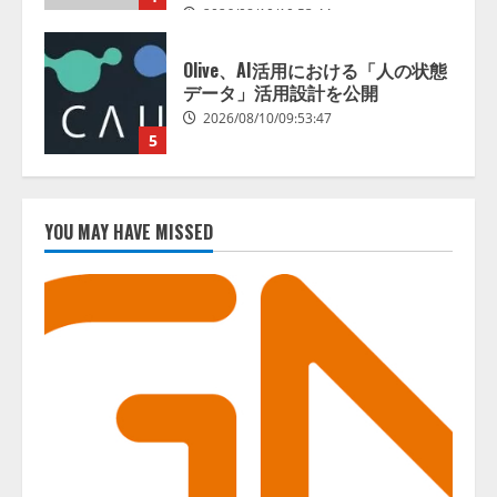
AIスキル可視化指標「mirAIs（ミ
ライズ）」の全社到達目標を決定
2026/08/10/16:53:47
1
病院向け生成AIサービス「OPTiM
AI ホスピタル」、 病歴要約を自
YOU MAY HAVE MISSED
動生成する新機能を提供開始
2026/08/10/12:53:44
2
AIデータセンター市場は2035年に
1,975億7000万米ドルへ、AI需要
拡大とデータ処理能力強化で市場
成長が加速
3
2026/08/10/12:53:44
生成AI人事労務実践研究会〈HR