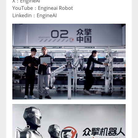
X：EngineAI
YouTube：Engineai Robot
Linkedin：EngineAI