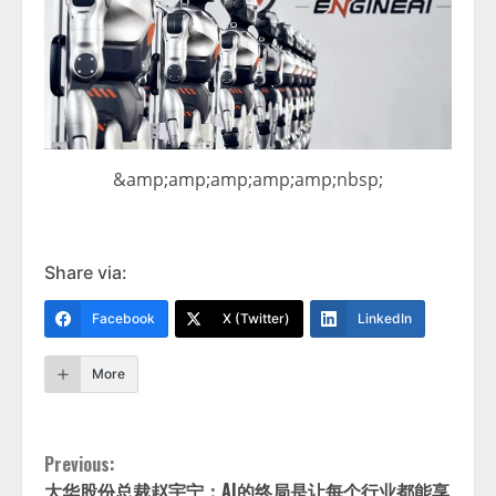
&amp;amp;amp;amp;amp;nbsp;
Share via:
Facebook
X (Twitter)
LinkedIn
More
Continue
Previous:
大华股份总裁赵宇宁：AI的终局是让每个行业都能享