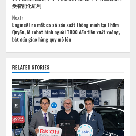
Reading
受智能化红利
Next:
EngineAI ra mắt cơ sở sản xuất thông minh tại Thâm
Quyến, lô robot hình người T800 đầu tiên xuất xưởng,
bắt đầu giao hàng quy mô lớn
RELATED STORIES