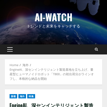
Skip
to
AI-WATCH
content
トレンドと未来をキャッチする
Primary
Menu
Home
海外
EngineAI、深センインテリジェント製造基地を立ち上げ、量
産型ヒューマノイドロボット「T800」の初出荷分がラインオ
フし、本格的な納品を開始
新着
海外
特集
EngineAI、深センインテリジェント製造