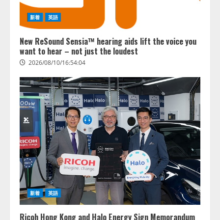
AI Lab〉推進協議会 ── 9社連合が
贈る、人事労務 × AIの実践知 ──
新着
英語
「奇跡のセミナー」シリーズ始
動！ HR × AI SEMINAR 2026
4
New ReSound Sensia™ hearing aids lift the voice you
2026/08/10/10:53:44
want to hear – not just the loudest
2026/08/10/16:54:04
新着
英語
Ricoh Hong Kong and Halo Energy Sign Memorandum