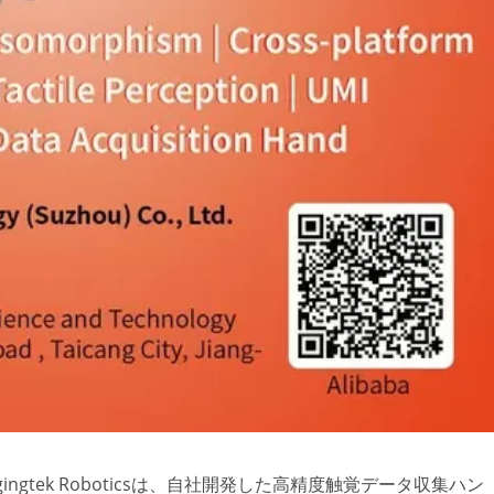
hangingtek Roboticsは、自社開発した高精度触覚データ収集ハン