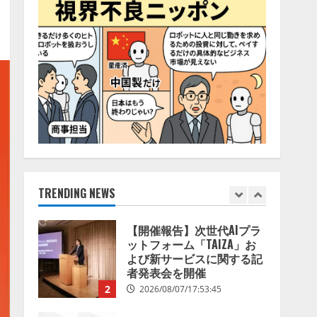
特化LLM」の開発とAI研究
5
開発をリード
2026/08/07/10:54:31
【ドローン
AI】ドローン
操縦をAIがアドバイス「AI
コーチ」をリリース
2026/08/09/01:53:44
1
【開催報告】次世代AIプラ
ットフォーム「TAIZA」お
よび新サービスに関する記
者発表会を開催
TRENDING NEWS
2
2026/08/07/17:53:45
lmessage、MCP接続機能を
強化し、AIから設定操作で
きる機能を拡充
2026/08/07/13:53:50
3