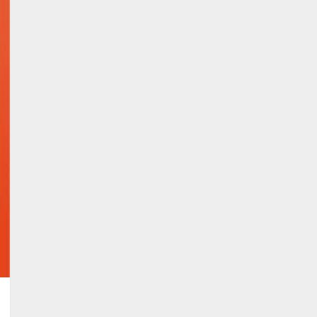
者発表会を開催
2
2026/08/07/17:53:45
lmessage、MCP接続機能を
強化し、AIから設定操作で
きる機能を拡充
2026/08/07/13:53:50
3
【2026年企業のAI導入・活
用に関する調査】AIを組織
として導入できている企業
は26.8％。AI導入企業の
68.0％が、自社でのAI導
4
入・活用は「上手くいって
いる」と回答
2026/08/07/13:53:50