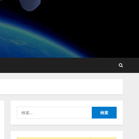
ットフォーム「TAIZA」お
よび新サービスに関する記
者発表会を開催
2
2026/08/07/17:53:45
lmessage、MCP接続機能を
強化し、AIから設定操作で
きる機能を拡充
2026/08/07/13:53:50
3
【2026年企業のAI導入・活
用に関する調査】AIを組織
として導入できている企業
は26.8％。AI導入企業の
68.0％が、自社でのAI導
4
入・活用は「上手くいって
検
いる」と回答
ナレッジワーク、AIエンジ
索:
2026/08/07/13:53:50
ニア油井 誠（@myui）が入
社。「セールスAIエージェ
ントOS」「営業領域の業界