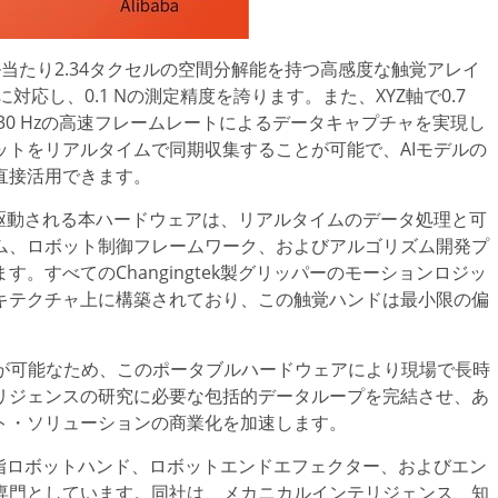
当たり2.34タクセルの空間分解能を持つ高感度な触覚アレイ
対応し、0.1 Nの測定精度を誇ります。また、XYZ軸で0.7
び30 Hzの高速フレームレートによるデータキャプチャを実現し
トをリアルタイムで同期収集することが可能で、AIモデルの
直接活用できます。
よって駆動される本ハードウェアは、リアルタイムのデータ処理と可
ム、ロボット制御フレームワーク、およびアルゴリズム開発プ
。すべてのChangingtek製グリッパーのモーションロジッ
キテクチャ上に構築されており、この触覚ハンドは最小限の偏
駆動が可能なため、このポータブルハードウェアにより現場で長時
リジェンスの研究に必要な包括的データループを完結させ、あ
ト・ソリューションの商業化を加速します。
用な多指ロボットハンド、ロボットエンドエフェクター、およびエン
専門としています。同社は、メカニカルインテリジェンス、知