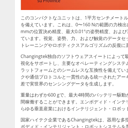
このコンパクトなユニットは、1平方センチメートル
を備えています。これは、0〜160 Nの範囲の力検出に
mmの位置決め精度、最大0.01°の姿勢精度、およ
ています。視覚、姿勢、力、および触覚のデータセッ
トレーニングやロボティクスアルゴリズムの反復に
Changingtek独自のソフトウェアスイートに
視化をサポートし、主要なオペレーティングシステ
ラットフォームとのシームレスな互換性を備えています
クや通信プロトコルと一貫性のある統一されたアー
差で実世界のセンシングデータを生成します。
重量はわずか600 gで、最大4時間のバッテリー
間稼働することができます。エンボディド・インテ
らゆる垂直産業におけるインテリジェント・ロボッ
国家ハイテク企業であるChangingtekは、器
ボディド・インテリジェント・ロボットシステムを