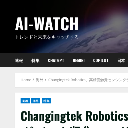
Skip
to
AI-WATCH
content
トレンドと未来をキャッチする
速報
特集
CHATGPT
GEMINI
COPILOT
日本
Home
海外
Changingtek Robotics、高精度触覚セン
新着
海外
特集
Changingtek Ro