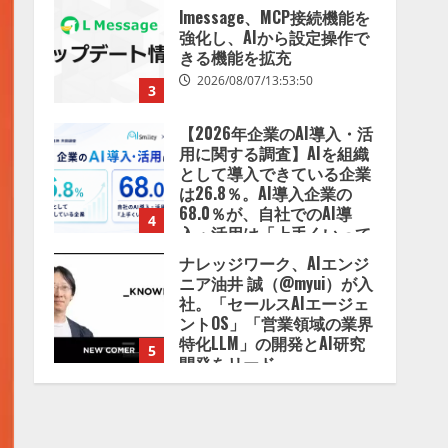
【2026年企業のAI導入・活
用に関する調査】AIを組織
として導入できている企業
は26.8％。AI導入企業の
68.0％が、自社でのAI導
4
入・活用は「上手くいって
いる」と回答
ナレッジワーク、AIエンジ
2026/08/07/13:53:50
ニア油井 誠（@myui）が入
社。「セールスAIエージェ
ントOS」「営業領域の業界
特化LLM」の開発とAI研究
5
開発をリード
2026/08/07/10:54:31
【ドローン
AI】ドローン
操縦をAIがアドバイス「AI
コーチ」をリリース
2026/08/09/01:53:44
1
【開催報告】次世代AIプラ
ットフォーム「TAIZA」お
よび新サービスに関する記