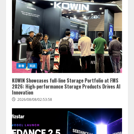
は
ェント
26.8％。
OS」
AI導入
「営業
企業の
領域の
68.0％
業界特
が、自
化
社での
LLM」
AI導
の開発
入・活
とAI研
用は
究開発
「上手
をリー
新着
英語
くいっ
ド
てい
KOWIN Showcases full-line Storage Portfolio at FMS
る」と
2026/08/07/10:54:31
2026: High-performance Storage Products Drives AI
回答
Innovation
2026/08/08/02:53:58
2026/08/07/13:53:50