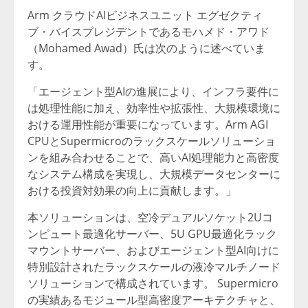
Arm クラウドAIビジネスユニット エグゼクティ
ブ・バイスプレジデントであるモハメド・アワド
（Mohamed Awad）氏は次のように述べていま
す。
「エージェント型AIの進展により、インフラ要件に
は処理性能に加え、効率性や拡張性、大規模環境に
おける運用性能が重要になっています。Arm AGI
CPUとSupermicroのラックスケールソリューショ
ンを組み合わせることで、高いAI処理能力と高密度
なシステム構成を実現し、大規模データセンターに
おける投資対効果の向上に貢献します。」
本ソリューションは、空冷デュアルソケット2Uコ
ンピュート最適化サーバー、5U GPU最適化ラック
マウントサーバー、およびエージェント型AI向けに
特別設計されたラックスケールの液冷マルチノード
ソリューションで構成されています。 Supermicro
の実績あるモジュール型高密度アーキテクチャと、