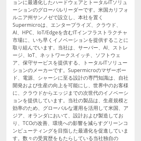
ョンに最適化したハードウェアとトータルITソリュ
ーションのグローバルリーダーです。米国カリフォ
ルニア州サンノゼで設立し、本社を置く
Supermicroは、エンタープライズ、クラウド、
AI、HPC、IoT/Edgeを含むITインフラストラクチャ
市場に、いち早くイノベーションを提供することに
取り組んでいます。当社は、サーバー、AI、ストレ
ージ、IoT、ネットワークスイッチ、ソフトウェ
ア、保守サービスを提供する、トータルITソリュー
ションのメーカーです。Supermicroのマザーボー
ド、電源、シャーシに至る設計の専門知識は、自社
開発および生産の向上を可能にし、世界中のお客様
に、クラウドからエッジまでの次世代のイノベーシ
ョンを提供しています。当社の製品は、生産規模と
効率のため、グローバルな運用を活用して米国、ア
ジア、オランダにおいて、設計および製造してお
り、TCOの改善、環境への影響を減らすグリーンコ
ンピューティングを目指した最適化を促進していま
す。数々の受賞歴をもたらしている当社独自の