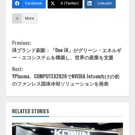
Facebook
X (Twitter)
LinkedIn
More
Continue
Previous:
JAブランド刷新：「One JA」がグリーン・エネルギ
Reading
ー・エコシステムを構築し、世界の産業を支援
Next:
YPlasma、COMPUTEX2026でNVIDIA Jetson向けの初
のファンレス固体冷却ソリューションを発表
RELATED STORIES