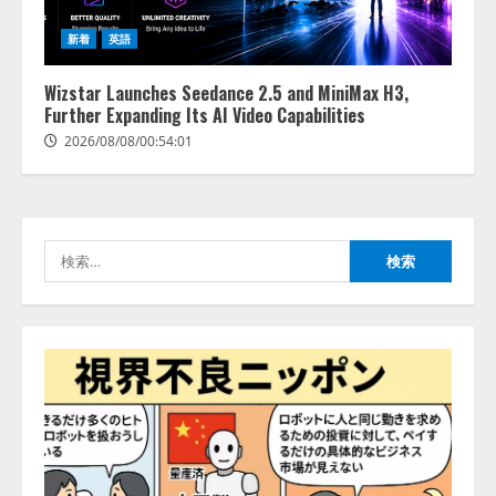
新着
英語
Wizstar Launches Seedance 2.5 and MiniMax H3,
Further Expanding Its AI Video Capabilities
2026/08/08/00:54:01
検
索: