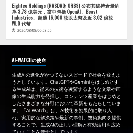
Eightco Holdings (NASDAQ: ORBS) 公布其總持倉量約
為 3.78 億美元，當中包括 OpenAI、Beast
Industries、超過 16,000 枚以太幣及近 3.02 億枚
WLD 代幣
2026/08/08/00:53:55
AI-WATCHの使命
生成AIの進化がかつてないスピードで社会を変えよ
うとしています。ChatGPTやGeminiをはじめとす
る生成AIは、従来の技術を凌駕するような文章や画
像の生成能力を発揮し、コンテンツ産業をはじめと
したさまざまな分野において革新をもたらしていま
す。「AI-Watch」は、AI技術を効果的に取り入
れ、実用的な解決策や最新の事例、技術動向を提供
することで、生成AIの正しい理解と有効活用を広め
ていくことを使命としています。