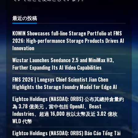
最近の投稿
KOWIN Showcases full-line Storage Portfolio at FMS
2026: High-performance Storage Products Drives AI
Innovation
Wizstar Launches Seedance 2.5 and MiniMax H3,
Further Expanding Its AI Video Capabilities
FMS 2026 | Longsys Chief Scientist Jian Chen
Highlights the Storage Foundry Model for Edge AI
Eightco Holdings (NASDAQ: ORBS) 公布其總持倉量約
為 3.78 億美元，當中包括 OpenAI、Beast
Industries、超過 16,000 枚以太幣及近 3.02 億枚
WLD 代幣
Eightco Holdings (NASDAQ: ORBS) Báo Cáo Tổng Tài