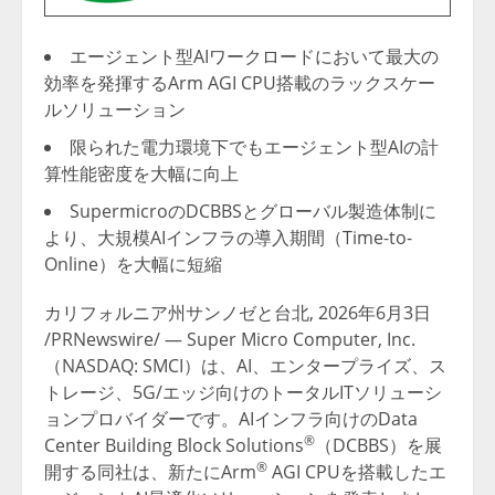
エージェント型AIワークロードにおいて最大の
効率を発揮するArm AGI CPU搭載のラックスケー
ルソリューション
限られた電力環境下でもエージェント型AIの計
算性能密度を大幅に向上
SupermicroのDCBBSとグローバル製造体制に
より、大規模AIインフラの導入期間（Time-to-
Online）を大幅に短縮
カリフォルニア州サンノゼと台北
,
2026年6月3日
/PRNewswire/ — Super Micro Computer, Inc.
（NASDAQ: SMCI）は、AI、エンタープライズ、ス
トレージ、5G/エッジ向けのトータルITソリューシ
ョンプロバイダーです。AIインフラ向けのData
®
Center Building Block Solutions
（DCBBS）を展
®
開する同社は、新たにArm
AGI CPUを搭載したエ