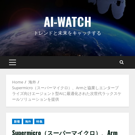
Skip
to
AI-WATCH
content
トレンドと未来をキャッチする
Primary
Menu
Home
海外
Supermicro（スーパーマイクロ）、Armと協業しエンタープ
ライズ向けエージェント型AIに最適化された次世代ラックスケ
ールソリューションを提供
新着
海外
特集
Supermicro（スーパーマイクロ）、Arm