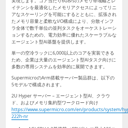
実現します。コア当たり6GB/sのメモリ帯域幅とレ
イテンシを最適化したメモリアクセスによってリニ
アなスケーリングを可能にするとともに、拡張され
たメモリ容量と柔軟なI/O構成により、分散インフ
ラ全体で数千単位の並列タスクをオーケストレーシ
ョンするための、電力効率に優れたスケーラブルな
エージェント型AI基盤を提供します。
単一の空冷ラックに6,000以上のコアを実装できる
ため、企業は大量のエージェント型AIタスク向けに
多数の専用システムを効率的に展開できます。
SupermicroのArm搭載サーバー製品群は、以下の
5モデルで構成されます。
2U Hyper サーバー – エージェント型AI、クラウ
ド、およびメモリ集約型ワークロード向け
https://www.supermicro.com/en/products/system/hyp
222h-nr