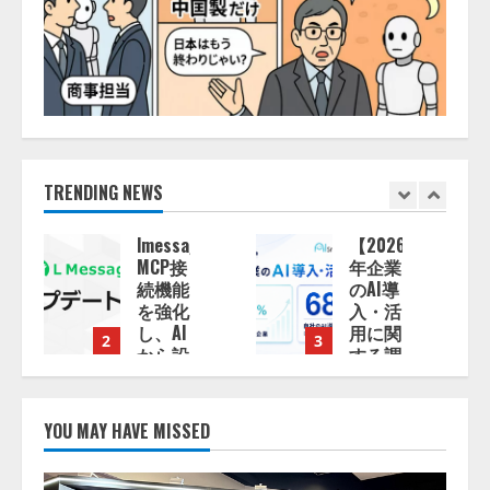
TRENDING NEWS
e、
【2026
ナレッ
年企業
ジワー
のAI導
ク、AI
入・活
エンジ
用に関
ニア油
3
4
する調
井 誠
査】AI
（@myui）
を組織
が入
として
社。
YOU MAY HAVE MISSED
導入で
「セー
きてい
ルスAI
る企業
エージ
13:53:50