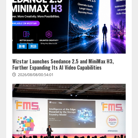
新着
英語
Wizstar Launches Seedance 2.5 and MiniMax H3,
Further Expanding Its AI Video Capabilities
2026/08/08/00:54:01