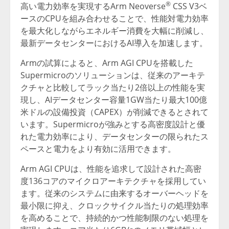
®
高い電力効率を実現するArm Neoverse
CSS V3ベ
ースのCPUを組み合わせることで、性能対電力効率
を最大化しながらエネルギー消費を大幅に削減し、
最新データセンターにおけるAI導入を加速します。
Armの試算によると、Arm AGI CPUを搭載した
Supermicroのソリューションは、従来のアーキテ
クチャと比較してラック当たり2倍以上の性能を実
現し、AIデータセンター容量1GW当たり最大100億
米ドルの設備投資（CAPEX）が削減できるとされて
います。Supermicroが強みとする高密度設計と優
れた電力効率により、データセンターの限られたス
ペースと電力をより有効に活用できます。
Arm AGI CPUは、性能を追求して設計された高密
度136コアのマイクロアーキテクチャを採用してい
ます。従来のシステムに由来するオーバーヘッドを
最小限に抑え、クロックサイクル当たりの処理効率
を高めることで、持続的かつ性能制限のない処理を