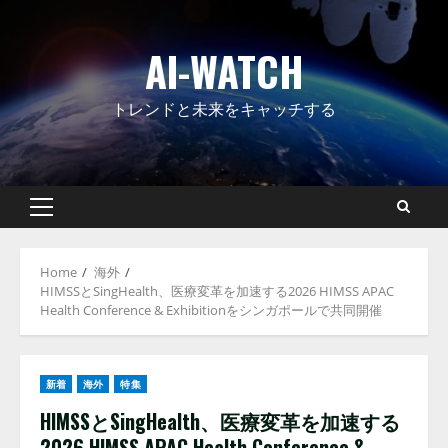
Skip
to
AI-WATCH
content
トレンドと未来をキャッチする
Primary
Menu
Home
海外
HIMSSとSingHealth、医療変革を加速する2026 HIMSS APAC
Health Conference & Exhibitionをシンガポールで共同開催
新着
海外
特集
HIMSSとSingHealth、医療変革を加速する
2026 HIMSS APAC Health Conference &