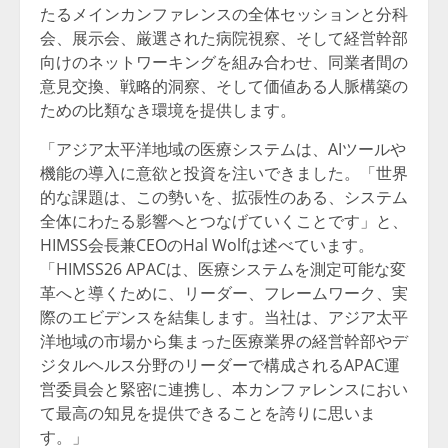
たるメインカンファレンスの全体セッションと分科
会、展示会、厳選された病院視察、そして経営幹部
向けのネットワーキングを組み合わせ、同業者間の
意見交換、戦略的洞察、そして価値ある人脈構築の
ための比類なき環境を提供します。
「アジア太平洋地域の医療システムは、AIツールや
機能の導入に意欲と投資を注いできました。「世界
的な課題は、この勢いを、拡張性のある、システム
全体にわたる影響へとつなげていくことです」と、
HIMSS会長兼CEOのHal Wolfは述べています。
「HIMSS26 APACは、医療システムを測定可能な変
革へと導くために、リーダー、フレームワーク、実
際のエビデンスを結集します。当社は、アジア太平
洋地域の市場から集まった医療業界の経営幹部やデ
ジタルヘルス分野のリーダーで構成されるAPAC運
営委員会と緊密に連携し、本カンファレンスにおい
て最高の知見を提供できることを誇りに思いま
す。」