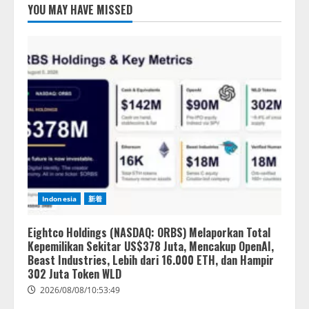
し、AIから設定操作できる機能を
YOU MAY HAVE MISSED
拡充
2026/08/07/13:53:50
2
【2026年企業のAI導入・活用に関
する調査】AIを組織として導入で
きている企業は26.8％。AI導入企
業の68.0％が、自社でのAI導入・
活用は「上手くいっている」と回
3
答
2026/08/07/13:53:50
ナレッジワーク、AIエンジニア油
井 誠（@myui）が入社。「セール
スAIエージェントOS」「営業領域
Indonesia
新着
の業界特化LLM」の開発とAI研究
開発をリード
4
Eightco Holdings (NASDAQ: ORBS) Melaporkan Total
2026/08/07/10:54:31
Kepemilikan Sekitar US$378 Juta, Mencakup OpenAI,
Beast Industries, Lebih dari 16.000 ETH, dan Hampir
302 Juta Token WLD
2026/08/08/10:53:49