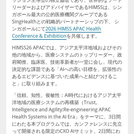
ッション主導型の独立協会であり、世界的なソート
リーダーおよびアドバイザーであるHIMSSは、シン
ガポール最大の公的医療機関グループである
SingHealthとの戦略的パートナーシップの下、 シ
ンガポールにて
2026 HIMSS APAC Health
Conference & Exhibition
を共催します。
HIMSS26 APACでは、アジア太平洋地域およびその
他の地域から、医療システムのトップリーダー、政
府閣僚、臨床医、技術革新者が一堂に会し、現代の
決定的な課題である「AIへの高い目標を、拡張性の
あるエビデンスに基づいた成果へと結びつけるこ
と」に取り組みます。
「信頼、知性、俊敏性：AI時代におけるアジア太平
洋地域の医療システムの再構築（Trust,
Intelligence and Agility:Re-engineering APAC
Health Systems in the AI Era」をテーマに、3日間
にわたる本プログラムでは、カンファレンスに先立
って開催される限定のCXO AIサミット、2日間にわ