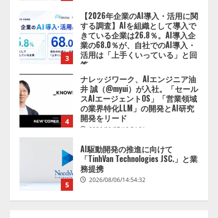
答
2026/08/07/13:53:50
ナレッジワーク、AIエンジニア油
井 誠（@myui）が入社。「セール
スAIエージェントOS」「営業領域
の業界特化LLM」の開発とAI研究
開発をリード
4
2026/08/07/10:54:31
AI駆動開発の推進に向けて
「TinhVan Technologies JSC.」と業
務提携
2026/08/06/14:54:32
5
【開催報告】次世代AIプラットフ
ォーム「TAIZA」および新サービ
スに関する記者発表会を開催
2026/08/07/17:53:45
1
lmessage、MCP接続機能を強化