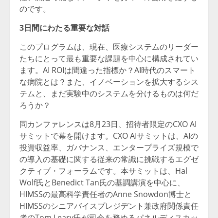
のです。
3日間にわたる重要な対話
このプログラムは、現在、医療システムのリーダー
たちにとって最も重要な課題を中心に構成されてい
ます。AI ROIは間違った指標か？AI時代のスマート
な病院とは？また、イノベーションを拡大するシス
テムと、まだ実験中のシステムを分けるものは何だ
ろうか？
同カンファレンスは8月23日、招待者限定のCXO AI
サミットで幕を開けます。CXO AIサミットは、AIの
投資収益率、ガバナンス、エンタープライズ規模で
の導入の基礎に関する従来の常識に挑戦するエグゼ
クティブ・フォーラムです。本サミットは、Hal
Wolf氏とBenedict Tan氏の基調講演を中心に、
HIMSSの最高科学責任者のAnne Snowdon博士と
HIMSSのシニアバイスプレジデント兼政府関係責任
者のTom Leary氏が司会を務めるパネルディスカッ