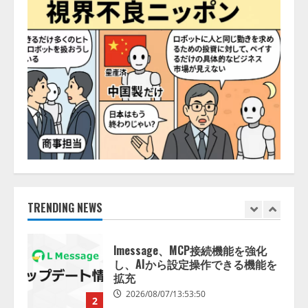
務提携
2026/08/06/14:54:32
5
【開催報告】次世代AIプラットフ
ォーム「TAIZA」および新サービ
スに関する記者発表会を開催
2026/08/07/17:53:45
1
lmessage、MCP接続機能を強化
し、AIから設定操作できる機能を
拡充
2026/08/07/13:53:50
TRENDING NEWS
2
【2026年企業のAI導入・活用に関
する調査】AIを組織として導入で
きている企業は26.8％。AI導入企
業の68.0％が、自社でのAI導入・
活用は「上手くいっている」と回
3