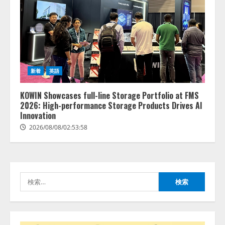
lmessage、MCP接続機能を強化
し、AIから設定操作できる機能を
拡充
2026/08/07/13:53:50
2
新着
英語
【2026年企業のAI導入・活用に関
する調査】AIを組織として導入で
きている企業は26.8％。AI導入企
KOWIN Showcases full-line Storage Portfolio at FMS
業の68.0％が、自社でのAI導入・
2026: High-performance Storage Products Drives AI
活用は「上手くいっている」と回
Innovation
3
答
2026/08/08/02:53:58
2026/08/07/13:53:50
ナレッジワーク、AIエンジニア油
井 誠（@myui）が入社。「セール
スAIエージェントOS」「営業領域
の業界特化LLM」の開発とAI研究
検
開発をリード
4
索:
2026/08/07/10:54:31
AI駆動開発の推進に向けて
「TinhVan Technologies JSC.」と業