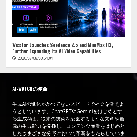
新着
英語
Wizstar Launches Seedance 2.5 and MiniMax H3,
Further Expanding Its AI Video Capabilities
2026/08/08/00:54:01
AI-WATCHの使命
生成AIの進化がかつてないスピードで社会を変えよ
うとしています。ChatGPTやGeminiをはじめとす
る生成AIは、従来の技術を凌駕するような文章や画
像の生成能力を発揮し、コンテンツ産業をはじめと
したさまざまな分野において革新をもたらしていま