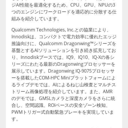
ジAI性能を最適化するため、CPU、GPU、NPUの3
つのエンジンにワークロードを適応的に分散する仕
組みを紹介しています。
Qualcomm Technologies, Inc.との協業により、
Innodiskは、コンパクトで電力効率に優れたエッジ
推論向けに、Qualcomm Dragonwing™シリーズを
基盤とするAIソリューションを引き続き拡充してお
り、Innodiskブースでは、IQ9、IQ10、IQ-Xの各シ
リーズにわたる最新のDragonwingプロセッサーを
展示しています。Dragonwing IQ-9075プロセッサ
ーを搭載したCOM-HPC Miniプラットフォームによ
るライブデモでは、AIによるねじ山検査とマルチス
トリーム画像処理を紹介しています。また、AMR
のデモでは、GMSLカメラと深度カメラをさらに統
合し、空間認識、ROIベースの安全ゾーン検知、
PWMトリガー式自動緊急ブレーキを実現していま
す。