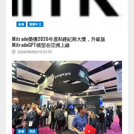
新着
繁體中文
Mitrade榮獲2026年度AI經紀商大獎，升級版
MitradeGPT模型在亞洲上線
2026/08/06/10:53:55
Human to AIからAI to AI時代の到
来を見据え、顧客接点を収益に変
える「Helpfeel Growth」提供開始
2026/08/05/19:53:48
2
新着
英語