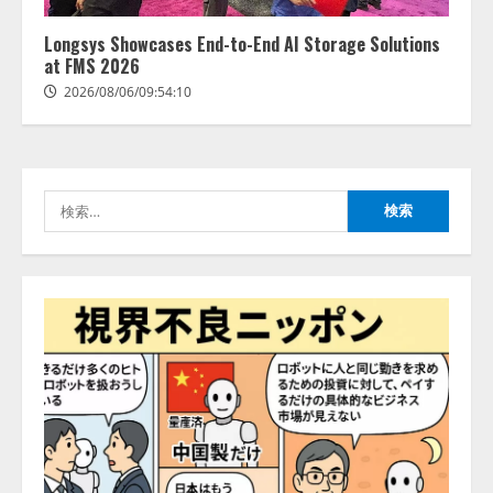
FDUA 生成AIWG、『金融生成AIガ
イドライン（第1.2版）』を公開
Longsys Showcases End-to-End AI Storage Solutions
2026/08/05/18:53:45
at FMS 2026
3
2026/08/06/09:54:10
生成AI経由のWebサイト流入、1年
半で約7.8倍に ChatGPTなどの
生成AIサービス経由のWebサイト
流入の実態を調査
検
4
2026/08/05/16:54:34
索:
「イベント登録はAIとの対話で完
了」チケット管理システム
『Gettii Lite』、AIイベント登録
機能のリリースを発表！ 手数料
4.4％（税込）は据え置きで提供
5
2026/08/05/15:53:44
PeopleX、『AI面接の教科書——
人と人がより良く出会うための使
い方』の刊行予定を公開
2026/08/06/09:53:54