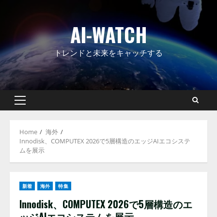
Skip
to
AI-WATCH
content
トレンドと未来をキャッチする
Primary
Menu
Home
海外
Innodisk、COMPUTEX 2026で5層構造のエッジAIエコシステ
ムを展示
新着
海外
特集
Innodisk、COMPUTEX 2026で5層構造のエ
ッジAIエコシステムを展示