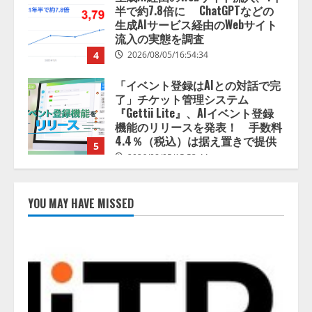
了」チケット管理システム
『Gettii Lite』、AIイベント登録
機能のリリースを発表！ 手数料
4.4％（税込）は据え置きで提供
5
2026/08/05/15:53:44
PeopleX、『AI面接の教科書——
人と人がより良く出会うための使
い方』の刊行予定を公開
2026/08/06/09:53:54
1
Human to AIからAI to AI時代の到
来を見据え、顧客接点を収益に変
YOU MAY HAVE MISSED
える「Helpfeel Growth」提供開始
2026/08/05/19:53:48
2
FDUA 生成AIWG、『金融生成AIガ
イドライン（第1.2版）』を公開