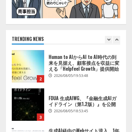
1
Human to AIからAI to AI時代の到
来を見据え、顧客接点を収益に変
える「Helpfeel Growth」提供開始
2026/08/05/19:53:48
TRENDING NEWS
2
FDUA 生成AIWG、『金融生成AIガ
イドライン（第1.2版）』を公開
2026/08/05/18:53:45
3
生成AI経由のWebサイト流入、1年
半で約7.8倍に ChatGPTなどの
生成AIサービス経由のWebサイト
流入の実態を調査
4
2026/08/05/16:54:34
「イベント登録はAIとの対話で完