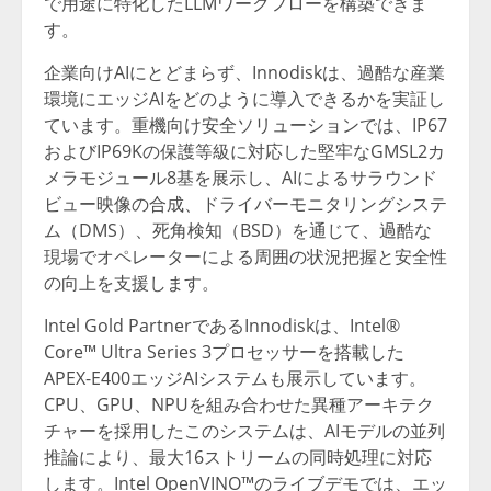
で用途に特化したLLMワークフローを構築できま
す。
企業向けAIにとどまらず、Innodiskは、過酷な産業
環境にエッジAIをどのように導入できるかを実証し
ています。重機向け安全ソリューションでは、IP67
およびIP69Kの保護等級に対応した堅牢なGMSL2カ
メラモジュール8基を展示し、AIによるサラウンド
ビュー映像の合成、ドライバーモニタリングシステ
ム（DMS）、死角検知（BSD）を通じて、過酷な
現場でオペレーターによる周囲の状況把握と安全性
の向上を支援します。
Intel Gold PartnerであるInnodiskは、Intel®
Core™ Ultra Series 3プロセッサーを搭載した
APEX-E400エッジAIシステムも展示しています。
CPU、GPU、NPUを組み合わせた異種アーキテク
チャーを採用したこのシステムは、AIモデルの並列
推論により、最大16ストリームの同時処理に対応
します。Intel OpenVINO™のライブデモでは、エッ