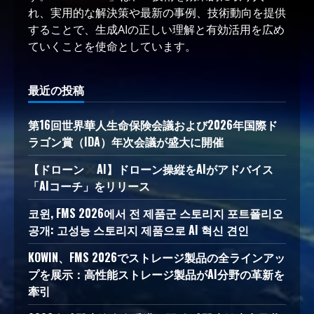
れ、実用的な解決策や最新の事例、技術動向を提供
することで、生成AIの正しい理解と有効活用を広め
ていくことを使命としています。
最近の投稿
第16回世界華人生命保険会議および2026年国際ド
ラゴン賞（IDA）年次会議が盛大に開催
【ドローン
AI】ドローン操縦をAIがアドバイス
「AIコーチ」をリリース
코윈, FMS 2026에서 전 제품군 스토리지 포트폴리오
공개: 고성능 스토리지 제품으로 AI 혁신 견인
KOWIN、FMS 2026でストレージ製品の全ラインアッ
プを展示：高性能ストレージ製品がAI分野の革新を
牽引