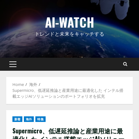
Skip
to
AI-WATCH
content
トレンドと未来をキャッチする
Primary
Menu
Home
海外
Supermicro、低遅延推論と産業用途に最適化した インテル搭
載エッジAIソリューションのポートフォリオを拡充
新着
海外
特集
Supermicro、低遅延推論と産業用途に最
適化した インテル搭載エッジAIソリュー