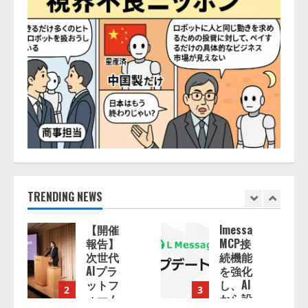
TRENDING NEWS
lmessage、
【2026
MCP接
年企業
続機能
のAI導
を強化
入・活
し、AI
用に関
3
4
から設
する調