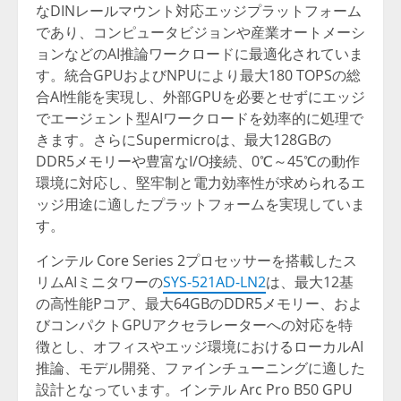
なDINレールマウント対応エッジプラットフォーム
であり、コンピュータビジョンや産業オートメーシ
ョンなどのAI推論ワークロードに最適化されていま
す。統合GPUおよびNPUにより最大180 TOPSの総
合AI性能を実現し、外部GPUを必要とせずにエッジ
でエージェント型AIワークロードを効率的に処理で
きます。さらにSupermicroは、最大128GBの
DDR5メモリーや豊富なI/O接続、0℃～45℃の動作
環境に対応し、堅牢制と電力効率性が求められるエ
ッジ用途に適したプラットフォームを実現していま
す。
インテル Core Series 2プロセッサーを搭載したス
リムAIミニタワーの
SYS-521AD-LN2
は、最大12基
の高性能Pコア、最大64GBのDDR5メモリー、およ
びコンパクトGPUアクセラレーターへの対応を特
徴とし、オフィスやエッジ環境におけるローカルAI
推論、モデル開発、ファインチューニングに適した
設計となっています。インテル Arc Pro B50 GPU