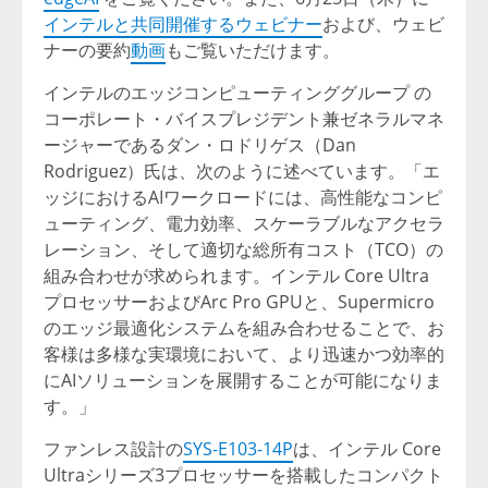
インテルと共同開催するウェビナー
および、ウェビ
ナーの要約
動画
もご覧いただけます。
インテルのエッジコンピューティンググループ の
コーポレート・バイスプレジデント兼ゼネラルマネ
ージャーであるダン・ロドリゲス（Dan
Rodriguez）氏は、次のように述べています。「エ
ッジにおけるAIワークロードには、高性能なコンピ
ューティング、電力効率、スケーラブルなアクセラ
レーション、そして適切な総所有コスト（TCO）の
組み合わせが求められます。インテル Core Ultra
プロセッサーおよびArc Pro GPUと、Supermicro
のエッジ最適化システムを組み合わせることで、お
客様は多様な実環境において、より迅速かつ効率的
にAIソリューションを展開することが可能になりま
す。」
ファンレス設計の
SYS-E103-14P
は、インテル Core
Ultraシリーズ3プロセッサーを搭載したコンパクト