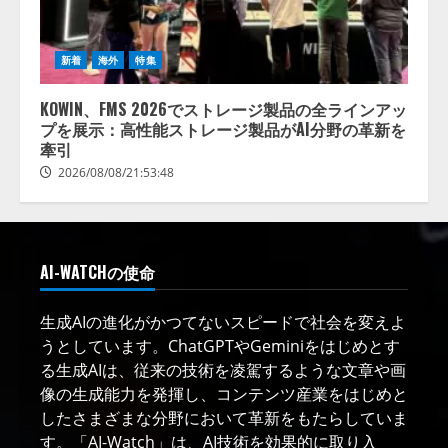
新着
海外
特集
KOWIN、FMS 2026でストレージ製品の全ラインアッ
プを展示：高性能ストレージ製品がAI分野の革新を
牽引
2026/08/08/21:53:48
AI-WATCHの使命
生成AIの進化がかつてないスピードで社会を変えよ
うとしています。ChatGPTやGeminiをはじめとす
る生成AIは、従来の技術を凌駕するような文章や画
像の生成能力を発揮し、コンテンツ産業をはじめと
したさまざまな分野において革新をもたらしていま
す。「AI-Watch」は、AI技術を効果的に取り入