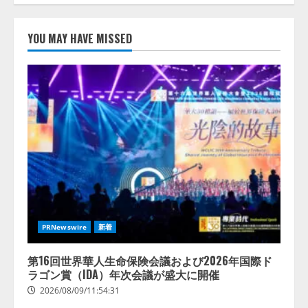
」
定操作
査】AI
できる
を組織
機能を
として
YOU MAY HAVE MISSED
拡充
導入で
きてい
る企業
2026/08/07/13:53:50
は
26.8％。
AI導入
企業の
17:53:45
68.0％
が、自
社での
AI導
入・活
用は
「上手
PRNewswire
新着
くいっ
てい
第16回世界華人生命保険会議および2026年国際ド
る」と
ラゴン賞（IDA）年次会議が盛大に開催
回答
2026/08/09/11:54:31
2026/08/07/13:53:50