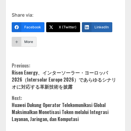
Share via:
Facebook
X (Twitter)
LinkedIn
More
Continue
Previous:
Risen Energy、インターソーラー・ヨーロッパ
Reading
2026（Intersolar Europe 2026）であらゆるシナリ
オに対応する革新技術を披露
Next:
Huawei Dukung Operator Telekomunikasi Global
Maksimalkan Monetisasi Token melalui Integrasi
Layanan, Jaringan, dan Komputasi