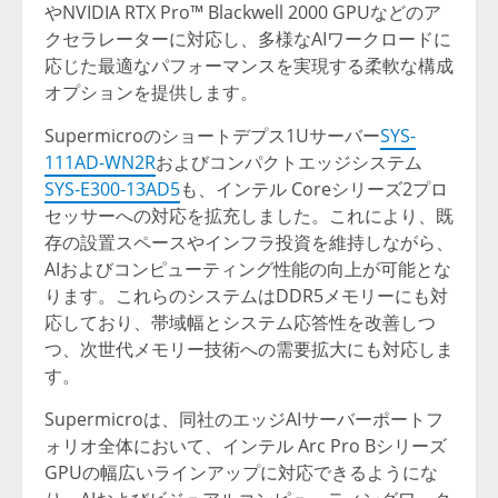
やNVIDIA RTX Pro™ Blackwell 2000 GPUなどのア
クセラレーターに対応し、多様なAIワークロードに
応じた最適なパフォーマンスを実現する柔軟な構成
オプションを提供します。
Supermicroのショートデプス1Uサーバー
SYS-
111AD-WN2R
およびコンパクトエッジシステム
SYS-E300-13AD5
も、インテル Coreシリーズ2プロ
セッサーへの対応を拡充しました。これにより、既
存の設置スペースやインフラ投資を維持しながら、
AIおよびコンピューティング性能の向上が可能とな
ります。これらのシステムはDDR5メモリーにも対
応しており、帯域幅とシステム応答性を改善しつ
つ、次世代メモリー技術への需要拡大にも対応しま
す。
Supermicroは、同社のエッジAIサーバーポートフ
ォリオ全体において、インテル Arc Pro Bシリーズ
GPUの幅広いラインアップに対応できるようにな