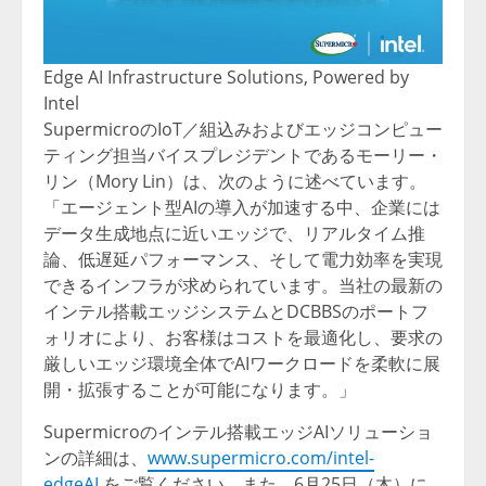
Edge AI Infrastructure Solutions, Powered by
Intel
SupermicroのIoT／組込みおよびエッジコンピュー
ティング担当バイスプレジデントであるモーリー・
リン（Mory Lin）は、次のように述べています。
「エージェント型AIの導入が加速する中、企業には
データ生成地点に近いエッジで、リアルタイム推
論、低遅延パフォーマンス、そして電力効率を実現
できるインフラが求められています。当社の最新の
インテル搭載エッジシステムとDCBBSのポートフ
ォリオにより、お客様はコストを最適化し、要求の
厳しいエッジ環境全体でAIワークロードを柔軟に展
開・拡張することが可能になります。」
Supermicroのインテル搭載エッジAIソリューショ
ンの詳細は、
www.supermicro.com/intel-
edgeAI
をご覧ください。また、6月25日（木）に