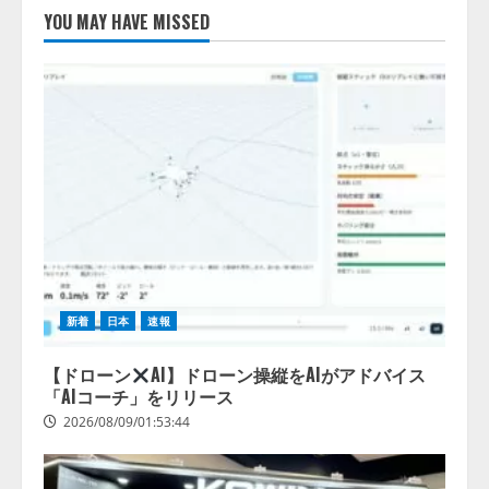
ォーム「TAIZA」および新サービ
YOU MAY HAVE MISSED
スに関する記者発表会を開催
2026/08/07/17:53:45
2
lmessage、MCP接続機能を強化
し、AIから設定操作できる機能を
拡充
2026/08/07/13:53:50
3
【2026年企業のAI導入・活用に関
する調査】AIを組織として導入で
きている企業は26.8％。AI導入企
新着
日本
速報
業の68.0％が、自社でのAI導入・
活用は「上手くいっている」と回
4
【ドローン
AI】ドローン操縦をAIがアドバイス
答
「AIコーチ」をリリース
2026/08/07/13:53:50
2026/08/09/01:53:44