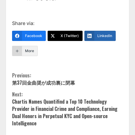
Share via:
Facebook
X (Twitter)
LinkedIn
More
Continue
Previous:
第37回金曲奨が成功裏に閉幕
Reading
Next:
Chartis Names Quantifind a Top 10 Technology
Provider in Financial Crime and Compliance, Earning
Dual Honors in Perpetual KYC and Open-source
Intelligence