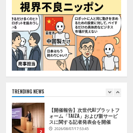
スAIエージェントOS」「営業領域
の業界特化LLM」の開発とAI研究
開発をリード
5
2026/08/07/10:54:31
【ドローン
AI】ドローン操縦を
AIがアドバイス「AIコーチ」をリ
リース
2026/08/09/01:53:44
1
【開催報告】次世代AIプラットフ
ォーム「TAIZA」および新サービ
スに関する記者発表会を開催
TRENDING NEWS
2026/08/07/17:53:45
2
lmessage、MCP接続機能を強化
し、AIから設定操作できる機能を
拡充
2026/08/07/13:53:50