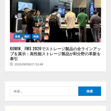
【開催報告】次世代AIプラットフ
ォーム「TAIZA」および新サービ
スに関する記者発表会を開催
2026/08/07/17:53:45
2
新着
海外
特集
lmessage、MCP接続機能を強化
し、AIから設定操作できる機能を
KOWIN、FMS 2026でストレージ製品の全ラインアッ
拡充
プを展示：高性能ストレージ製品がAI分野の革新を
牽引
2026/08/07/13:53:50
3
2026/08/08/21:53:48
【2026年企業のAI導入・活用に関
する調査】AIを組織として導入で
きている企業は26.8％。AI導入企
業の68.0％が、自社でのAI導入・
検
活用は「上手くいっている」と回
4
索:
答
2026/08/07/13:53:50
ナレッジワーク、AIエンジニア油
井 誠（@myui）が入社。「セール