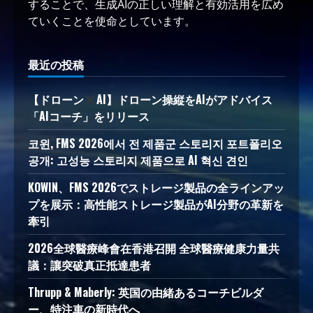
することで、生成AIの正しい理解と有効活用を広め
ていくことを使命としています。
最近の投稿
【ドローン
AI】ドローン操縦をAIがアドバイス
「AIコーチ」をリリース
코윈, FMS 2026에서 전 제품군 스토리지 포트폴리오
공개: 고성능 스토리지 제품으로 AI 혁신 견인
KOWIN、FMS 2026でストレージ製品の全ラインアッ
プを展示：高性能ストレージ製品がAI分野の革新を
牽引
2026全球醫療峰會在香港召開 全球醫療健康力量共
議：讓突破真正抵達患者
Thrupp & Maberly: 英国の由緒あるコーチビルダ
ー、特注車の新時代へ