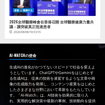
新着
繁體中文
2026全球醫療峰會在香港召開 全球醫療健康力量共
議：讓突破真正抵達患者
2026/08/08/18:53:55
AI-WATCHの使命
生成AIの進化がかつてないスピードで社会を変えよ
うとしています。ChatGPTやGeminiをはじめとす
る生成AIは、従来の技術を凌駕するような文章や画
像の生成能力を発揮し、コンテンツ産業をはじめと
したさまざまな分野において革新をもたらしていま
す。「AI-Watch」は、AI技術を効果的に取り入
れ、実用的な解決策や最新の事例、技術動向を提供