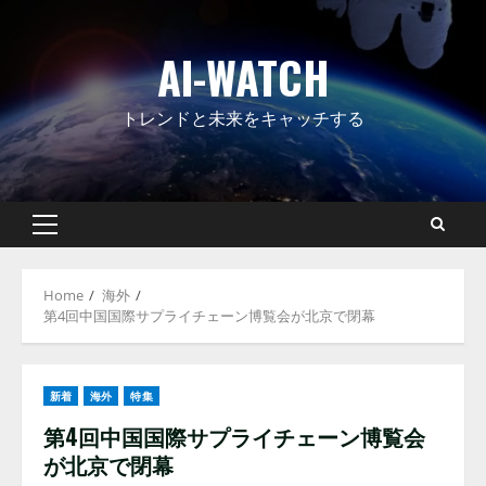
Skip
to
AI-WATCH
content
トレンドと未来をキャッチする
Primary
Menu
Home
海外
第4回中国国際サプライチェーン博覧会が北京で閉幕
新着
海外
特集
第4回中国国際サプライチェーン博覧会
が北京で閉幕