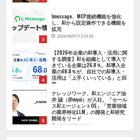
3
【2026年企業のAI導入・活用に関
する調査】AIを組織として導入で
きている企業は26.8％。AI導入企
業の68.0％が、自社でのAI導入・
活用は「上手くいっている」と回
4
答
2026/08/07/13:53:50
ナレッジワーク、AIエンジニア油
井 誠（@myui）が入社。「セール
スAIエージェントOS」「営業領域
の業界特化LLM」の開発とAI研究
開発をリード
5
2026/08/07/10:54:31
【ドローン
AI】ドローン操縦を
AIがアドバイス「AIコーチ」をリ
リース
2026/08/09/01:53:44
1
【開催報告】次世代AIプラットフ