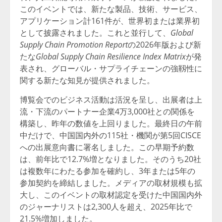
このイベントでは、新たな製品、技術、サービス、
アプリケーション計161件が、世界初または業界初
として披露されました。これと並行して、
Global
Supply Chain Promotion Report
の2026年版および新
たな
Global Supply Chain Resilience Index Matrix
が発
表され、グローバル・サプライチェーンの強靱性に
関する新たな知見が提供されました。
博覧会でのビジネス活動は活況を呈し、出展者は上
流・下流のパートナー企業4万3,000社との関係を
構築し、昨年の数値を上回りました。最終日の午前
中だけで、中国国内外の115社・機関が第5回CISCE
への出展意向書に署名しました。この早期予約数
は、前年比で12.7%増となりました。そのうち20社
は複数年にわたる参加を確約し、3年または5年の
参加契約を締結しました。メディアの取材規模も拡
大し、このイベントの取材認定を受けた中国国内外
のジャーナリストは2,300人を超え、2025年比で
21.5%増加しました。