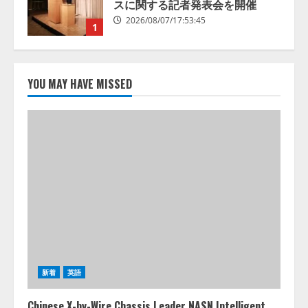
スに関する記者発表会を開催
2026/08/07/17:53:45
1
lmessage、MCP接続機能を強化
し、AIから設定操作できる機能を
YOU MAY HAVE MISSED
拡充
2026/08/07/13:53:50
2
【2026年企業のAI導入・活用に関
する調査】AIを組織として導入で
きている企業は26.8％。AI導入企
業の68.0％が、自社でのAI導入・
活用は「上手くいっている」と回
3
答
2026/08/07/13:53:50
ナレッジワーク、AIエンジニア油
井 誠（@myui）が入社。「セール
スAIエージェントOS」「営業領域
新着
英語
の業界特化LLM」の開発とAI研究
開発をリード
4
Chinese X-by-Wire Chassis Leader NASN Intelligent
2026/08/07/10:54:31