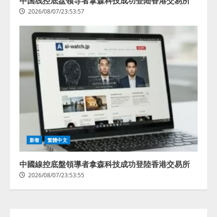
中国线控底盘领导者拿森科技成功登陆香港交易所
2026/08/07/23:53:57
lmessage、MCP接続機能を強化
し、AIから設定操作できる機能を
拡充
2026/08/07/13:53:50
2
【2026年企業のAI導入・活用に関
する調査】AIを組織として導入で
新着
繁體中文
きている企業は26.8％。AI導入企
業の68.0％が、自社でのAI導入・
活用は「上手くいっている」と回
中國線控底盤領導者拿森科技成功登陸香港交易所
3
答
2026/08/07/23:53:55
2026/08/07/13:53:50
ナレッジワーク、AIエンジニア油
井 誠（@myui）が入社。「セール
スAIエージェントOS」「営業領域
の業界特化LLM」の開発とAI研究