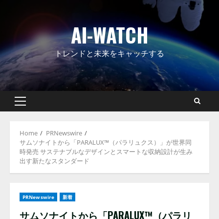
Skip
to
AI-WATCH
content
トレンドと未来をキャッチする
Primary
Menu
Home
PRNewswire
サムソナイトから「PARALUX™（パラリュクス）」が世界同
時発売 サステナブルなデザインとスマートな収納設計が生み
出す新たなスタンダード
PRNewswire
新着
サムソナイトから「PARALUX™（パラリ