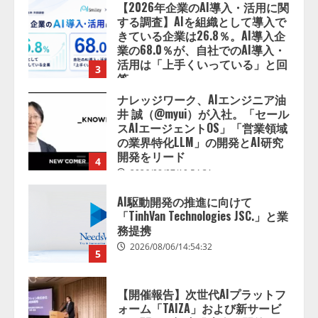
【2026年企業のAI導入・活用に関
する調査】AIを組織として導入で
きている企業は26.8％。AI導入企
業の68.0％が、自社でのAI導入・
活用は「上手くいっている」と回
3
答
2026/08/07/13:53:50
ナレッジワーク、AIエンジニア油
井 誠（@myui）が入社。「セール
スAIエージェントOS」「営業領域
の業界特化LLM」の開発とAI研究
開発をリード
4
2026/08/07/10:54:31
AI駆動開発の推進に向けて
「TinhVan Technologies JSC.」と業
務提携
2026/08/06/14:54:32
5
【開催報告】次世代AIプラットフ
ォーム「TAIZA」および新サービ