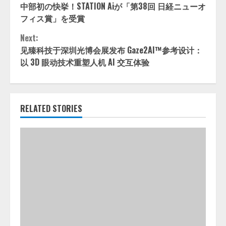
中部初の快挙！STATION Aiが「第38回 日経ニューオ
Reading
フィス賞」を受賞
Next:
见臻科技于深圳光博会展发布 Gaze2AI™参考设计：
以 3D 眼动技术重塑人机 AI 交互体验
RELATED STORIES