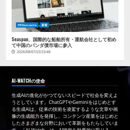
PRNewswire
新着
Seaspan、国際的な船舶所有・運航会社として初め
て中国のパンダ債市場に参入
2026/08/07/23:53:48
AI-WATCHの使命
生成AIの進化がかつてないスピードで社会を変えよ
うとしています。ChatGPTやGeminiをはじめとす
る生成AIは、従来の技術を凌駕するような文章や画
像の生成能力を発揮し、コンテンツ産業をはじめと
したさまざまな分野において革新をもたらしていま