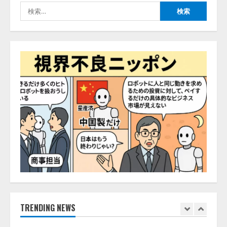
検
開発をリード
4
索:
2026/08/07/10:54:31
AI駆動開発の推進に向けて
「TinhVan Technologies JSC.」と業
務提携
2026/08/06/14:54:32
5
【開催報告】次世代AIプラットフ
ォーム「TAIZA」および新サービ
スに関する記者発表会を開催
2026/08/07/17:53:45
1
lmessage、MCP接続機能を強化
し、AIから設定操作できる機能を
拡充
2026/08/07/13:53:50
TRENDING NEWS
2