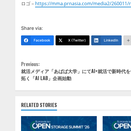
ロゴ –
https://mma.prnasia.com/media2/260011/
Share via:
Facebook
X (Twitter)
LinkedIn
Continue
Previous:
就活メディア「あばば大学」にてAI×就活で新時代を
Reading
拓く「AI LAB」企画始動
RELATED STORIES