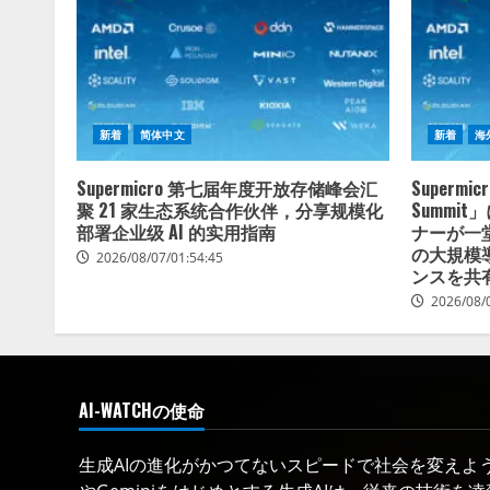
新着
简体中文
新着
海
Supermicro 第七届年度开放存储峰会汇
Supermi
聚 21 家生态系统合作伙伴，分享规模化
Summi
部署企业级 AI 的实用指南
ナーが一
の大規模
2026/08/07/01:54:45
ンスを共
2026/08/
AI-WATCHの使命
生成AIの進化がかつてないスピードで社会を変えようと