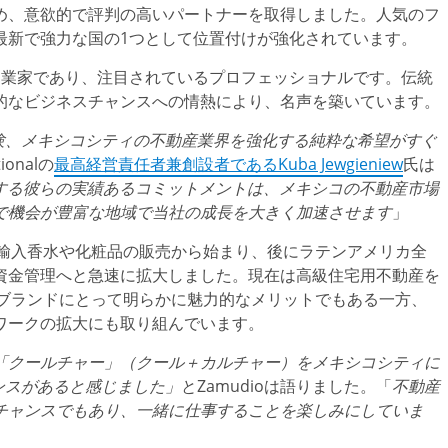
め、意欲的で評判の高いパートナーを取得しました。人気のフ
最新で強力な国の1つとして位置付けが強化されています。
ベテラン起業家であり、注目されているプロフェッショナルです。伝統
的なビジネスチャンスへの情熱により、名声を築いています。
験、メキシコシティの不動産業界を強化する純粋な希望がすぐ
tionalの
最高経営責任者兼創設者であるKuba Jewgieniew
氏は
する
彼
らの
実績
あるコミットメントは
、
メキシコの
不動産市場
で
機会
が
豊富
な
地域
で
当社
の
成長
を
大
きく
加速
させます
」
代で輸入香水や化粧品の販売から始まり、後にラテンアメリカ全
資金管理へと急速に拡大しました。現在は高級住宅用不動産を
E LUXEブランドにとって明らかに魅力的なメリットでもある一方、
ワークの拡大にも取り組んでいます。
「クールチャー」（クール＋カルチャー）をメキシコシティに
ンスがあると感じました」
とZamudioは語りました。「
不動産
チャンスでもあり
、一緒
に
仕事
することを
楽
しみにしていま