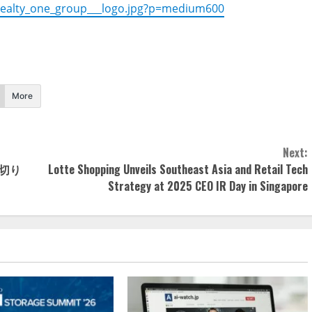
realty_one_group___logo.jpg?p=medium600
More
Next:
切り
Lotte Shopping Unveils Southeast Asia and Retail Tech
Strategy at 2025 CEO IR Day in Singapore