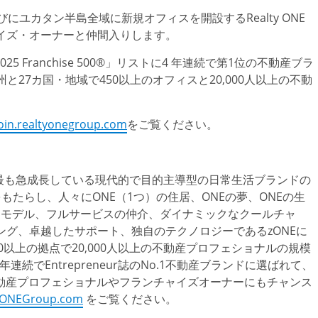
にユカタン半島全域に新規オフィスを開設するRealty ONE
ャイズ・オーナーと仲間入りします。
な「2025 Franchise 500®」リストに4 年連続で第1位の不動産ブラ
27カ国・地域で450以上のオフィスと20,000人以上の不動
oin.realtyonegroup.com
をご覧ください。
は、不動産業界で最も急成長している現代的で目的主導型の日常生活ブランドの
もたらし、人々にONE（1つ）の住居、ONEの夢、ONEの生
スモデル、フルサービスの仲介、ダイナミックなクールチャ
コーチング、卓越したサポート、独自のテクノロジーであるzONEに
0以上の拠点で20,000人以上の不動産プロフェショナルの規模
nalは3年連続でEntrepreneur誌のNo.1不動産ブランドに選ばれて、
動産プロフェショナルやフランチャイズオーナーにもチャンス
yONEGroup.com
をご覧ください。