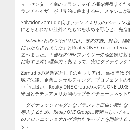
ィ・センター／南のフランチャイズ権を獲得するた
ランチャイザーが世界的に進出する中、メキシコが
Salvador Zamudio氏はラテンアメリカの
にとらわれない並外れたものを求める野心と、先進
「
Salvador
とのつながりには、彼の才能、野心、経
にもたらされました
」とRealty ONE Group Interna
述べました。「
当社
の
ONE
ファミリーの
価値観
に
対
に
対
する
深
い
理解力
と
相
まって
、実
にダイナミック
Zamudioの起業家としてのキャリアは、高校時
域で法律、企業コンサルティング、プロジェクトの
中心に扱い、Realty ONE Groupの人気なON
米国とラテンアメリカ間のサプライチェーンネット
「
ダイナミックでモダンなブランドと面白い新たな
導入するため、
Realty ONE Group
に素晴らしいチャ
のプロフェッショナルが
優
れたキャリアを
開始
する
す
」