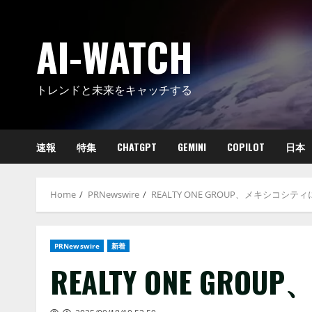
Skip
to
AI-WATCH
content
トレンドと未来をキャッチする
速報
特集
CHATGPT
GEMINI
COPILOT
日本
Home
PRNewswire
REALTY ONE GROUP、メキシコシテ
PRNewswire
新着
REALTY ONE G