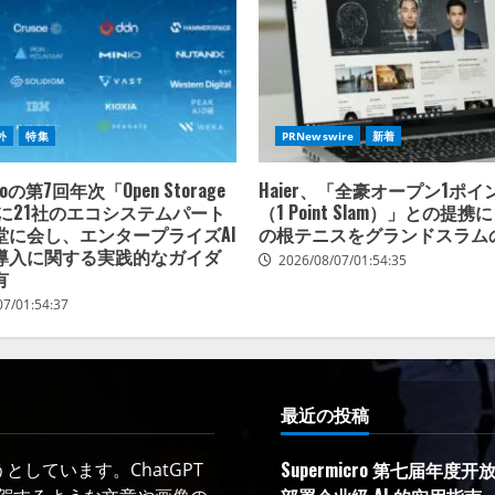
外
特集
PRNewswire
新着
croの第7回年次「Open Storage
Haier、「全豪オープン1ポ
t」に21社のエコシステムパート
（1 Point Slam）」との提
堂に会し、エンタープライズAI
の根テニスをグランドスラム
導入に関する実践的なガイダ
2026/08/07/01:54:35
有
07/01:54:37
最近の投稿
Supermicro 第七届年
しています。ChatGPT