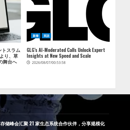
新着
英語
イントスラム
GLG’s AI-Moderated Calls Unlock Expert
携により、草
Insights at New Speed and Scale
の舞台へ
2026/08/07/00:53:58
度开放存储峰会汇聚 21 家生态系统合作伙伴，分享规模化