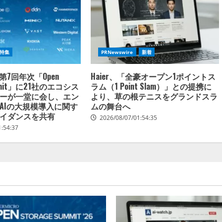
特集
PRNewswire
新着
oの第7回年次「Open
Haier、「全豪オープン1ポイントス
ummit」に21社のエコシス
ラム（1 Point Slam）」との提携に
ーが一堂に会し、エン
より、草の根テニスをグランドスラ
AIの大規模導入に関す
ムの舞台へ
イダンスを共有
2026/08/07/01:54:35
1:54:37