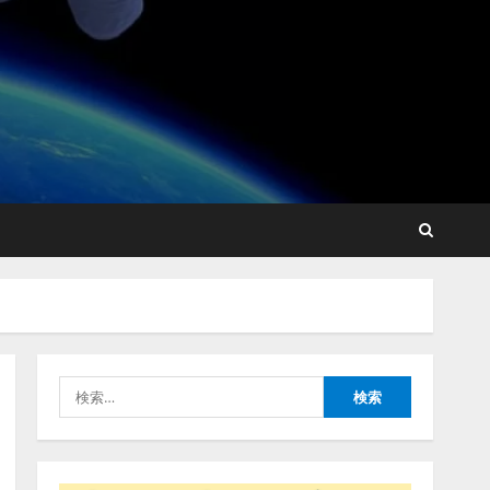
藤原竜也がAIで組織の改善
点を見抜く！ SKYSEA Client
View 新テレビCM公開！
新オプション！ AIが組織の
業務実態を分析し労務改善
2
を支援。 藤原竜也メイキン
グ動画公開 「もしAIが自分
アシストAIテラス、ガバナ
を分析したら、すぐ休めと
ンス機能を備えたAIエージ
言われる自信がある」「昨
ェントプラットフォーム
年の夏はカブトムシを捕ま
「QueryPie AIP」を提供開
えたり、虫と戦ったり…」
始
3
2026/08/06/14:54:31
検
2026/08/06/11:53:44
索:
レアラ、『AIはどの法律事
務所を推薦するのか』につ
いて 企業法務系70事務所
×5つのAIで実態調査を実施