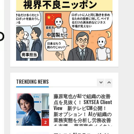
4
2026/08/06/11:53:44
ZETAアライアンス、AIとIoT
の共創を推進する
「Agentic IoT Lab」を設立
2026/08/06/11:53:44
5
AI駆動開発の推進に向けて
「TinhVan Technologies
JSC.」と業務提携
2026/08/06/14:54:32
TRENDING NEWS
1
藤原竜也がAIで組織の改善
点を見抜く！ SKYSEA Client
View 新テレビCM公開！
新オプション！ AIが組織の
業務実態を分析し労務改善
2
を支援。 藤原竜也メイキン
グ動画公開 「もしAIが自分