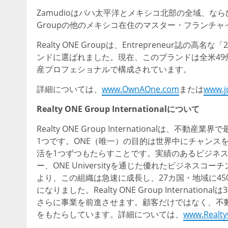
Zamudioはバハ太平洋とメキシコ北部の全域、ならび
Groupの他のメキシコ在住のマスター・フランチ
Realty ONE Groupは、Entrepreneur誌の高名
ンドに選ばれました。現在、このブランドは全米49州と
産プロフェショナルで構成されています。
詳細については、
www.OwnAOne.com
または
www.j
Realty ONE Group
International
について
Realty ONE Group International
1つです。ONE（唯一）の目的は世界中にチャンスを
活を1つずつもたらすことです。実績のあるビジネ
ー、ONE Universityを通じた優れたビジネス
より、この組織は急速に成長し、27カ国・地域に45
になりました。Realty ONE Group Internatio
さらに事業を前進させます。顧客だけではなく、不
をもたらしています。詳細については、
www.Realt