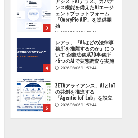
アシストAIテラス、ガバナ
を分析したら、すぐ休めと
ンス機能を備えたAIエージ
言われる自信がある」「昨
ェントプラットフォーム
年の夏はカブトムシを捕ま
「QueryPie AIP」を提供開
えたり、虫と戦ったり…」
始
3
2026/08/06/14:54:31
2026/08/06/11:53:44
レアラ、『AIはどの法律事
務所を推薦するのか』につ
いて 企業法務系70事務所
×5つのAIで実態調査を実施
4
2026/08/06/11:53:44
ZETAアライアンス、AIとIoT
の共創を推進する
「Agentic IoT Lab」を設立
2026/08/06/11:53:44
5
AI駆動開発の推進に向けて
「TinhVan Technologies
JSC.」と業務提携