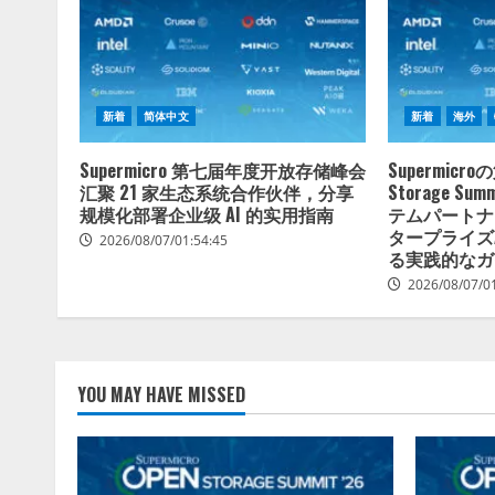
新着
简体中文
新着
海外
Supermicro 第七届年度开放存储峰会
Supermicr
汇聚 21 家生态系统合作伙伴，分享
Storage S
规模化部署企业级 AI 的实用指南
テムパートナ
タープライズ
2026/08/07/01:54:45
る実践的なガ
2026/08/07/0
YOU MAY HAVE MISSED