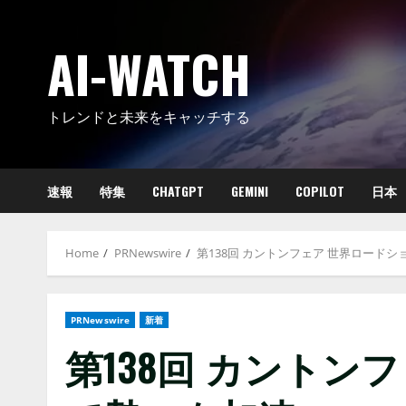
Skip
to
AI-WATCH
content
トレンドと未来をキャッチする
速報
特集
CHATGPT
GEMINI
COPILOT
日本
Home
PRNewswire
第138回 カントンフェア 世界ロード
PRNewswire
新着
第138回 カントン