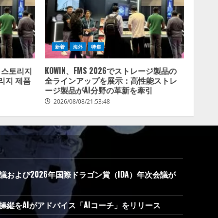
新着
海外
特集
군 스토리지
KOWIN、FMS 2026でストレージ製品の
리지 제품
全ラインアップを展示：高性能ストレ
ージ製品がAI分野の革新を牽引
2026/08/08/21:53:48
議および2026年国際ドラゴン賞（IDA）年次会議が
ン操縦をAIがアドバイス「AIコーチ」をリリース