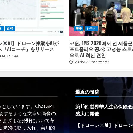
本
速報
新着
한국어
ン
AI】ドローン操縦をAIが
코윈, FMS 2026에서 전 제품
ス「AIコーチ」をリリース
포트폴리오 공개: 고성능 스토
으로 AI 혁신 견인
09/01:53:44
2026/08/08/22:53:52
最近の投稿
第16回世界華人生命保険会
しています。ChatGPT
盛大に開催
凌駕するような文章や画像の
さまざまな分野において革
【ドローン
AI】ドロー
術を効果的に取り入れ、実用的