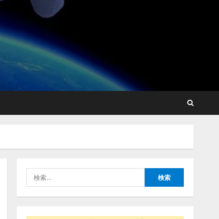
【開催報告】次世代AIプラ
ットフォーム「TAIZA」お
よび新サービスに関する記
者発表会を開催
2
2026/08/07/17:53:45
lmessage、MCP接続機能を
強化し、AIから設定操作で
きる機能を拡充
2026/08/07/13:53:50
3
検
【2026年企業のAI導入・活
索:
用に関する調査】AIを組織
として導入できている企業
は26.8％。AI導入企業の