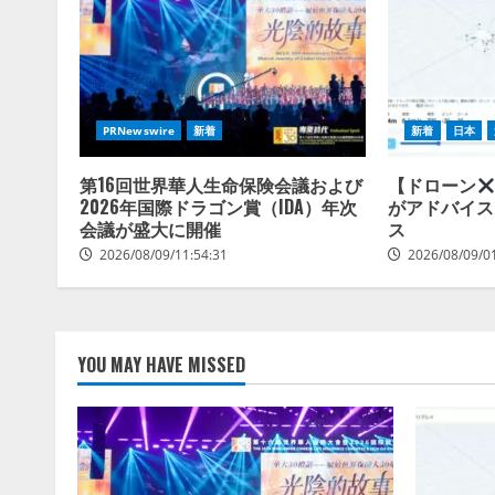
PRNewswire
新着
新着
日本
第16回世界華人生命保険会議および
【ドローン
2026年国際ドラゴン賞（IDA）年次
がアドバイス
会議が盛大に開催
ス
2026/08/09/11:54:31
2026/08/09/0
YOU MAY HAVE MISSED