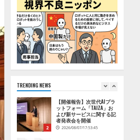
68.0％が、自社でのAI導
4
入・活用は「上手くいって
いる」と回答
ナレッジワーク、AIエンジ
2026/08/07/13:53:50
ニア油井 誠（@myui）が入
社。「セールスAIエージェ
ントOS」「営業領域の業界
特化LLM」の開発とAI研究
5
開発をリード
2026/08/07/10:54:31
【ドローン
AI】ドローン
操縦をAIがアドバイス「AI
コーチ」をリリース
2026/08/09/01:53:44
TRENDING NEWS
1
【開催報告】次世代AIプラ
ットフォーム「TAIZA」お
よび新サービスに関する記
者発表会を開催
2
2026/08/07/17:53:45