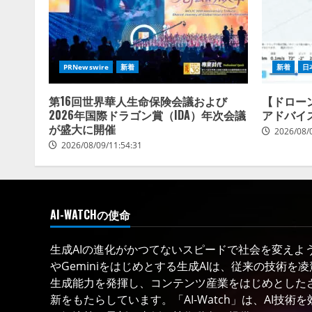
PRNewswire
新着
新着
日
第16回世界華人生命保険会議および
【ドロー
2026年国際ドラゴン賞（IDA）年次会議
アドバイ
が盛大に開催
2026/08/
2026/08/09/11:54:31
AI-WATCHの使命
生成AIの進化がかつてないスピードで社会を変えようと
やGeminiをはじめとする生成AIは、従来の技術を
生成能力を発揮し、コンテンツ産業をはじめとした
新をもたらしています。「AI-Watch」は、AI技