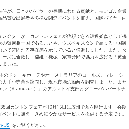
主任が、日本のバイヤーの長期にわたる貢献と、モンゴル企業
高品質な出展者や多様な関連イベントを揃え、国際バイヤー向
ィレクターが、カントンフェアが信頼できる調達拠点として機
大の貿易相手国であることや、ウズベキスタンで高まる中国製
おいて確固たる存在感を示していると強調しました。また、タ
ニーズに合致し、繊維・機械・家電分野で協力を広げる「黄金
りました。
日本のドン・キホーテやオーストラリアのコールズ、マレーシ
の大手小売業を訪問し、現地市場の動向を調査しました。また
（Atameken）」のアルマトイ支部とグローバルパートナ
38回カントンフェアが10月15日に広州で幕を開けます。会期
イベントに加え、きめ細やかなサービスを提供する予定です。
en-US
. をご覧ください。