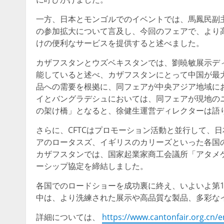
一方、日本とモンゴルでのイベントでは、馬鳳民副
の参加拡大について言及し、今回のフェアで、より
けの便利なサービスを提供すると述べました。
カザフスタンとウズベキスタンでは、劉暁敏展示デ
能していると述べ、カザフスタンにとって中国が最
品への需要を根拠に、同フェアが中央アジア地域に
イとバングラデシュにおいては、同フェアが現地の
の架け橋」となると、徐健生運営ディレクターは語
さらに、CFTCはプロモーション活動と並行して、
アのロータスズ、イギリスのカリーズといった各国
カザフスタンでは、国家起業家商工会議所「アタメケン
ーシップ協定を締結しました。
各国でのロードショーを成功裏に終え、いよいよ第1
中は、より洗練された展示や高品質な製品、多彩な
詳細については、
https://www.cantonfair.org.cn/