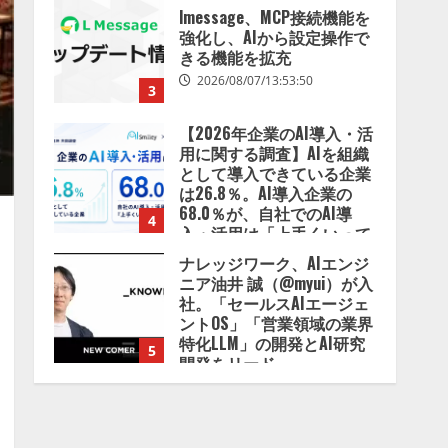
lmessage、MCP接続機能を
強化し、AIから設定操作で
きる機能を拡充
2026/08/07/13:53:50
3
【2026年企業のAI導入・活
用に関する調査】AIを組織
として導入できている企業
は26.8％。AI導入企業の
68.0％が、自社でのAI導
4
入・活用は「上手くいって
いる」と回答
ナレッジワーク、AIエンジ
2026/08/07/13:53:50
ニア油井 誠（@myui）が入
社。「セールスAIエージェ
ントOS」「営業領域の業界
特化LLM」の開発とAI研究
5
開発をリード
2026/08/07/10:54:31
【ドローン
AI】ドローン
操縦をAIがアドバイス「AI
コーチ」をリリース