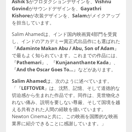
Ashik S
がプロダクションデザインを、
Vishnu
Govind
がサウンドデザインを、
Gayathri
Kishore
が衣装デザインを、
Salam
がメイクアップ
を担当しています。
Salim Ahamedは、インド国内映画賞4部門を受賞
し、インドのアカデミー賞正式出品作にも選ばれた
『
Adaminte Makan Abu / Abu, Son of Adam
』
で最もよく知られています。これまでの作品には、
『
Pathemari
』、『
Kunjananthante Kada
』、
『
And the Oscar Goes To…
』などがあります。
Salim Ahamed
は、次のように述べています。
「『
LEFTOVER
』は、沈黙、記憶、そして道徳的な
切迫感から生まれた作品です。同作は、見世物化さ
れない痛み、説明を要しない尊厳、そして国境を越
える共有された人間の経験を描いています。
Newton Cinemaと共に、この映画を国際的な映画
業界に紹介できることに感謝しています。」