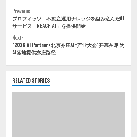
Continue
Previous:
プロフィッツ、不動産運用ナレッジを組み込んだAI
Reading
サービス「REACH AI」を提供開始
Next:
“2026 AI Partner•北京亦庄AI+产业大会”开幕在即 为
AI落地提供亦庄路径
RELATED STORIES