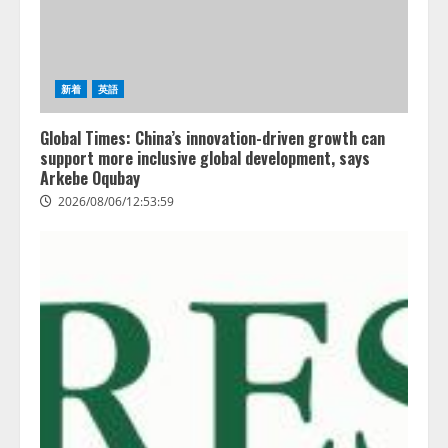
新着
英語
Global Times: China’s innovation-driven growth can
support more inclusive global development, says
Arkebe Oqubay
2026/08/06/12:53:59