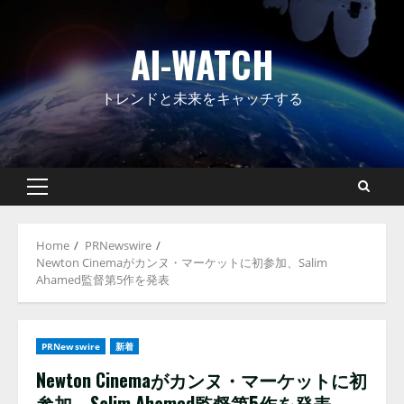
Skip
to
AI-WATCH
content
トレンドと未来をキャッチする
Primary
Menu
Home
PRNewswire
Newton Cinemaがカンヌ・マーケットに初参加、Salim
Ahamed監督第5作を発表
PRNewswire
新着
Newton Cinemaがカンヌ・マーケットに初
参加、Salim Ahamed監督第5作を発表