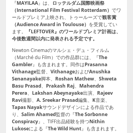
『
MAYILAA
』は、
ロッテルダム国際映画祭
（International Film Festival Rotterdam）
でワ
ールドプレミア上映され、トゥールーズで
観客賞
（Audience Award in Toulouse）
を受賞してい
ます。
『LEFTOVER』のワールドプレミア計画は、
今後数週間以内に発表される予定です。
Newton Cinemaのマルシェ・デュ・フィルム
（Marché du Film）での作品群には、『
The
Gambler
』も含まれます。同作は
Prasanna
Vithanage
監督、
Vithanage
および
Anushka
Senanayake
脚本、
Roshan Mathew
、
Shweta
Basu Prasad
、
Prakash Raj
、
Mahendra
Perera
、
Lakshan Abeynayake
出演、
Rajeev
Ravi
撮影、
A. Sreekar Prasad
編集、
K
音楽、
Tapas Nayak
サウンドデザインによる作品であ
り、
Salim Ahamed
監督の『
The Sorbonne
Conspiracy
』、TIFF出品経験を持つ
Nithin
Lukose
による『
The Wild Hunt
』も含まれます。