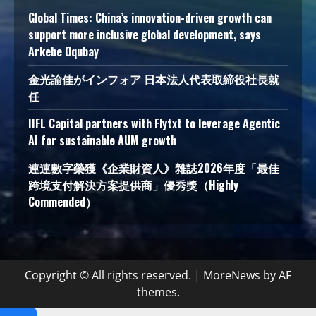
Global Times: China’s innovation-driven growth can
support more inclusive global development, says
Arkebe Oqubay
金光諭佳がインフォア 日本法人代表取締役社長就
任
IIFL Capital partners with Flytxt to leverage Agentic
AI for sustainable AUM growth
連連數字榮獲《企業財資人》雜誌2026年度「最佳
跨境支付解決方案提供商」優秀獎（Highly
Commended）
Copyright © All rights reserved.
|
MoreNews
by AF
themes.