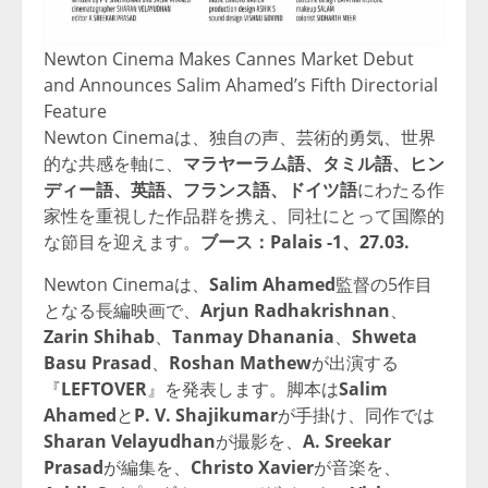
Newton Cinema Makes Cannes Market Debut
and Announces Salim Ahamed’s Fifth Directorial
Feature
Newton Cinemaは、独自の声、芸術的勇気、世界
的な共感を軸に、
マラヤーラム語、タミル語、ヒン
ディー語、英語、フランス語、ドイツ語
にわたる作
家性を重視した作品群を携え、同社にとって国際的
な節目を迎えます。
ブース：Palais -1、27.03.
Newton Cinemaは、
Salim Ahamed
監督の5作目
となる長編映画で、
Arjun Radhakrishnan
、
Zarin Shihab
、
Tanmay Dhanania
、
Shweta
Basu Prasad
、
Roshan Mathew
が出演する
『
LEFTOVER
』を発表します。脚本は
Salim
Ahamed
と
P. V. Shajikumar
が手掛け、同作では
Sharan Velayudhan
が撮影を、
A. Sreekar
Prasad
が編集を、
Christo Xavier
が音楽を、