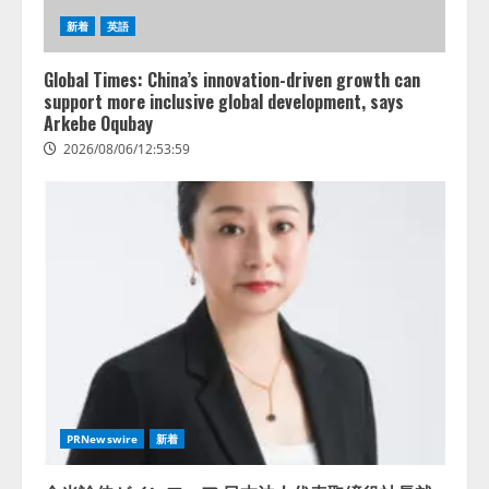
新着
英語
Global Times: China’s innovation-driven growth can
support more inclusive global development, says
Arkebe Oqubay
2026/08/06/12:53:59
PRNewswire
新着