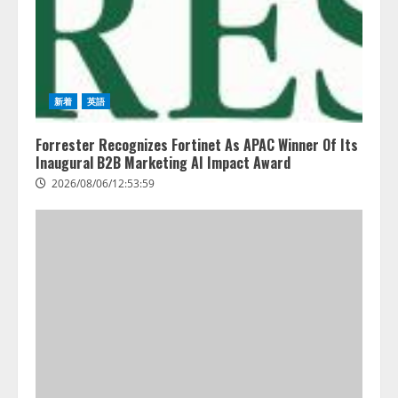
06/11:53:44
新着
英語
Forrester Recognizes Fortinet As APAC Winner Of Its
Inaugural B2B Marketing AI Impact Award
2026/08/06/12:53:59