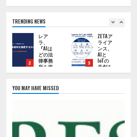
TRENDING NEWS
ZETAア
PeopleX、
ライア
『AI面
ンス、
接の教
AIと
科書
IoTの
——
3
4
共創を
人と人
推進す
がより
る
良く出
「Agentic
会うた
YOU MAY HAVE MISSED
IoT
めの使
Lab」
い方』
を設立
の刊行
予定を
公開
2026/08/06/11:53:44
2026/08/06/09:53:5