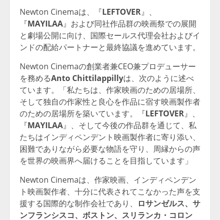
Newton Cinemaは、『
LEFTOVER
』、
『
MAYILAA
』および同社作品群の映画祭での展開
と劇場公開に向け、国際セールス代理会社およびイ
ンドの配給パートナーと最終協議を進めています。
Newton Cinemaの創業者兼CEO兼プロデューサー
を務める
Anto Chittilappilly
は、次のように述べ
ています。「私たちは、作家映画のための居場所、
そして独自の作家性と良心を作品に宿す映画製作者
のための居場所を築いています。『
LEFTOVER
』、
『
MAYILAA
』、そして今後の作品群を通じて、私
たちはインディペンデント映画製作者に寄り添い、
困難でありながら必要な物語を守り、周縁からの声
を世界の映画界へ届けることを目指しています」
Newton Cinemaは、作家映画、インディペンデン
ト映画製作者、十分に代表されてこなかった声を支
援する国際的な制作会社であり、
ロサンゼルス、サ
ンフランシスコ、ボストン、スリランカ・コロン