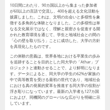
10日間にわたり、90カ国以上から集まった参加者
が60以上の言語で交流し、400を超える文化活動を
披露しました。これは、文明の出会いと多様性を象
徴する多角的な体験となりました。この多様性は単
なる文化展示ではなく、理解と親密さを促進する開
かれた教育環境を通じて、学生と地域社会との間の
「心の壁を取り払う」ことに成功した、大学の方針
を具現化したものです。
この体験の意義は、世界各地における卒業生の歩み
を追跡することを目的とした同大学の「Athar」プ
ロジェクトと連動させることで、より鮮明になりま
す。データによると、同大学の学生の62%が家族の
中で高等教育を受ける最初の世代であり、地域社会
における真の発展的変革を推進する同大学の役割が
浮き彫りになっています。最新の入学者も127カ国
におよび、同機関のグローバルな広がりを明確に示
しています。