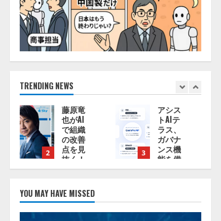
TRENDING NEWS
藤原竜
アシス
也がAI
トAIテ
で組織
ラス、
の改善
ガバナ
点を見
ンス機
2
3
4
抜く！
能を備
SKYSEA
えたAI
Client
エージ
View
ェント
YOU MAY HAVE MISSED
新テレ
プラッ
ビCM
トフォ
公開！
ーム