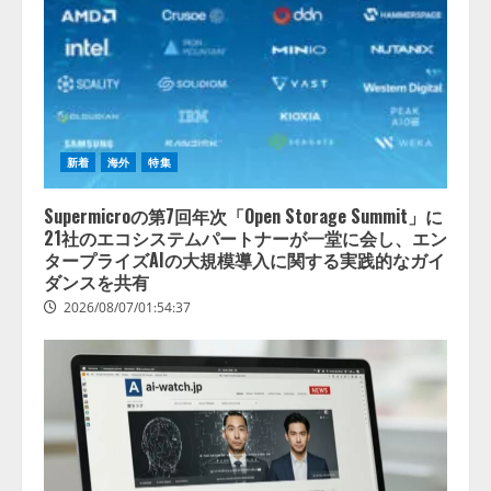
れる自
信があ
る」
「昨年
の夏は
カブト
ムシを
捕まえ
新着
海外
特集
たり、
虫と戦
Supermicroの第7回年次「Open Storage Summit」に
った
21社のエコシステムパートナーが一堂に会し、エン
り…」
タープライズAIの大規模導入に関する実践的なガイ
ダンスを共有
2026/08/06/14:54:31
2026/08/07/01:54:37