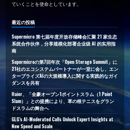
ていくことを使命としています。
最近の投稿
Supermicro 第七届年度开放存储峰会汇聚 21 家生态
系统合作伙伴，分享规模化部署企业级 AI 的实用指
南
Supermicroの第7回年次「Open Storage Summit」に
21社のエコシステムパートナーが一堂に会し、エン
タープライズAIの大規模導入に関する実践的なガイ
ダンスを共有
Haier、「全豪オープン1ポイントスラム（1 Point
Slam）」との提携により、草の根テニスをグラン
ドスラムの舞台へ
GLG’s AI-Moderated Calls Unlock Expert Insights at
New Speed and Scale