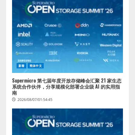
新オプ
「QueryPie
ショ
AIP」
ン！
を提供
AIが組
開始
織の業
務実態
2026/08/06/11:53:44
を分析
し労務
改善を
支援。
藤原竜
新着
简体中文
也メイ
キング
Supermicro 第七届年度开放存储峰会汇聚 21 家生态
動画公
系统合作伙伴，分享规模化部署企业级 AI 的实用指
開
南
「もし
2026/08/07/01:54:45
AIが自
分を分
析した
ら、す
ぐ休め
と言わ