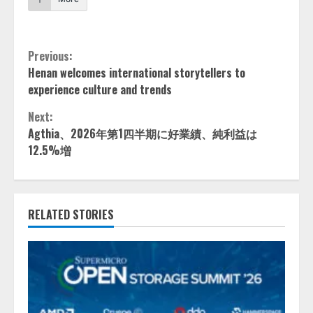
Continue
Previous:
Henan welcomes international storytellers to
Reading
experience culture and trends
Next:
Agthia、2026年第1四半期に好業績、純利益は
12.5%増
RELATED STORIES