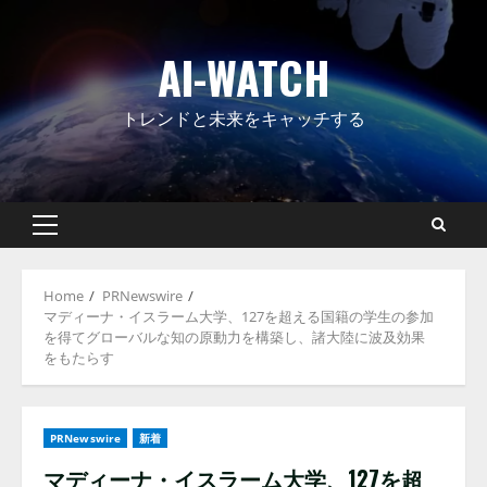
Skip
to
AI-WATCH
content
トレンドと未来をキャッチする
Primary
Menu
Home
PRNewswire
マディーナ・イスラーム大学、127を超える国籍の学生の参加
を得てグローバルな知の原動力を構築し、諸大陸に波及効果
をもたらす
PRNewswire
新着
マディーナ・イスラーム大学、127を超