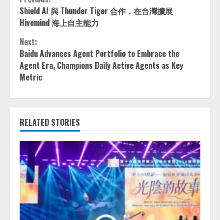
Continue
Shield AI 與 Thunder Tiger 合作，在台灣擴展
Reading
Hivemind 海上自主能力
Next:
Baidu Advances Agent Portfolio to Embrace the
Agent Era, Champions Daily Active Agents as Key
Metric
RELATED STORIES