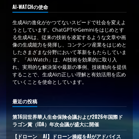
AI-WATCHの使命
生成AIの進化がかつてないスピードで社会を変えよ
うとしています。ChatGPTやGeminiをはじめとす
る生成AIは、従来の技術を凌駕するような文章や画
像の生成能力を発揮し、コンテンツ産業をはじめと
したさまざまな分野において革新をもたらしていま
す。「AI-Watch」は、AI技術を効果的に取り入
れ、実用的な解決策や最新の事例、技術動向を提供
することで、生成AIの正しい理解と有効活用を広め
ていくことを使命としています。
最近の投稿
第16回世界華人生命保険会議および2026年国際ド
ラゴン賞（IDA）年次会議が盛大に開催
【ドローン
AI】ドローン操縦をAIがアドバイス