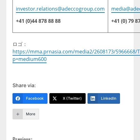
investor.relations@adeccogroup.com
media@ade
+41 (0)44 878 88 88
+41 (0) 79 8
ロゴ：
https://mma.prnasia.com/media2/2608173/5966668/
p=medium600
Share via:
Facebook
X (Twitter)
LinkedIn
More
Previous: