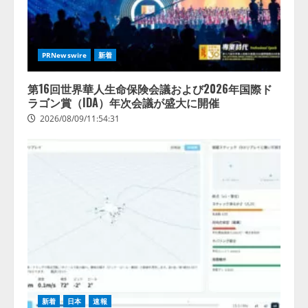
AI導
入・活
用は
「上手
PRNewswire
新着
くいっ
てい
第16回世界華人生命保険会議および2026年国際ド
る」と
ラゴン賞（IDA）年次会議が盛大に開催
回答
2026/08/09/11:54:31
2026/08/07/13:53
新着
日本
速報