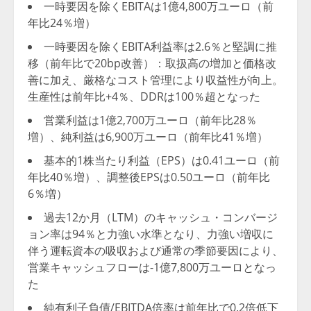
一時要因を除くEBITAは1億4,800万ユーロ（前
年比24％増）
一時要因を除くEBITA利益率は2.6％と堅調に推
移（前年比で20bp改善）：取扱高の増加と価格改
善に加え、厳格なコスト管理により収益性が向上。
生産性は前年比+4％、DDRは100％超となった
営業利益は1億2,700万ユーロ（前年比28％
増）、純利益は6,900万ユーロ（前年比41％増）
基本的1株当たり利益（EPS）は0.41ユーロ（前
年比40％増）、調整後EPSは0.50ユーロ（前年比
6％増）
過去12か月（LTM）のキャッシュ・コンバージ
ョン率は94％と力強い水準となり、力強い増収に
伴う運転資本の吸収および通常の季節要因により、
営業キャッシュフローは-1億7,800万ユーロとなっ
た
純有利子負債/EBITDA倍率は前年比で0.2倍低下