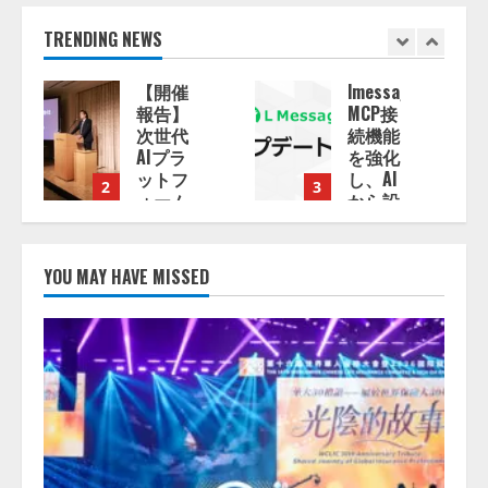
TRENDING NEWS
催
lmessage、
【2026
】
MCP接
年企業
代
続機能
のAI導
ラ
を強化
入・活
フ
し、AI
用に関
3
4
ム
から設
する調
ZA」
定操作
査】AI
び
できる
を組織
ー
機能を
として
YOU MAY HAVE MISSED
に
拡充
導入で
る
きてい
発
る企業
2026/08/07/13:53:50
を
は
26.8％。
AI導入
企業の
8/07/17:53:45
68.0％
が、自
社での