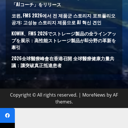
「AIコーチ」をリリース
코윈, FMS 2026에서 전 제품군 스토리지 포트폴리오
공개: 고성능 스토리지 제품으로 AI 혁신 견인
KOWIN、FMS 2026でストレージ製品の全ラインアッ
プを展示：高性能ストレージ製品がAI分野の革新を
牽引
2026全球醫療峰會在香港召開 全球醫療健康力量共
議：讓突破真正抵達患者
Copyright © All rights reserved.
|
MoreNews
by AF
themes.