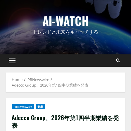
Skip
to
AI-WATCH
content
トレンドと未来をキャッチする
Primary
Menu
Home
PRNewswire
Adecco Group、2026年第1四半期業績を発表
PRNewswire
新着
Adecco Group、2026年第1四半期業績を発
表