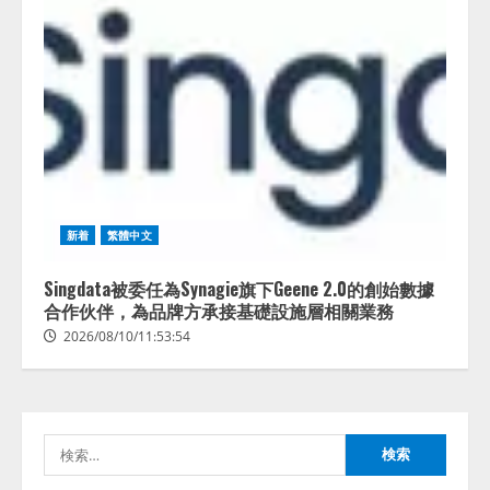
Olive、AI活用における「人の状態
データ」活用設計を公開
2026/08/10/09:53:47
2
新着
繁體中文
【ドローン
AI】ドローン操縦を
Singdata被委任為Synagie旗下Geene 2.0的創始數據
AIがアドバイス「AIコーチ」をリ
合作伙伴，為品牌方承接基礎設施層相關業務
リース
2026/08/10/11:53:54
2026/08/09/01:53:44
3
【開催報告】次世代AIプラットフ
ォーム「TAIZA」および新サービ
検
スに関する記者発表会を開催
索:
2026/08/07/17:53:45