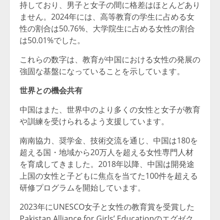
持しており、男子と女子の間に格差はほとんどあり
ません。2024年には、高等教育の学生に占める女
性の割合は50.76%、大学院生に占める女性の割合
は50.01%でした。
これらの数字は、教育が中国における女性の発展の
強固な基盤になっていることを示しています。
世界との機会共有
中国はまた、世界中のより多くの女性と女子が教育
や訓練を受けられるよう支援しています。
南南協力、奨学金、技術交流を通じ、中国は180を
超える国・地域から20万人を超える女性専門人材
を育成してきました。2018年以降、中国は開発途
上国の女性と子どもに焦点を当てた100件を超える
研修プログラムを開始しています。
2023年にUNESCO女子と女性の教育賞を受賞した
Pakistan Alliance for Girls’ Educationのエグゼク