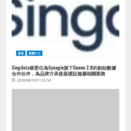
新着
繁體中文
Singdata被委任為Synagie旗下Geene 2.0的創始數據
合作伙伴，為品牌方承接基礎設施層相關業務
2026/08/10/11:53:54