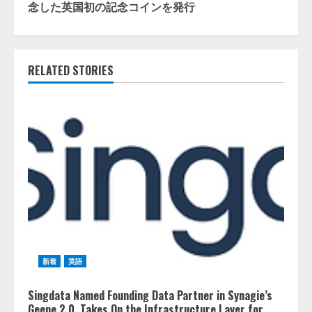
念した英国初の記念コインを発行
RELATED STORIES
新着
英語
Singdata Named Founding Data Partner in Synagie’s
Geene 2.0, Takes On the Infrastructure Layer for