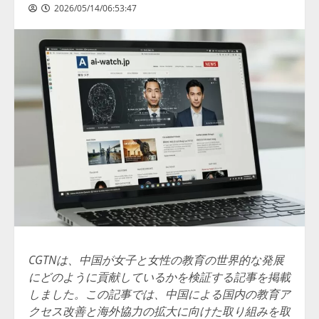
2026/05/14/06:53:47
CGTNは、中国が女子と女性の教育の世界的な発展
にどのように貢献しているかを検証する記事を掲載
しました。この記事では、中国による国内の教育ア
クセス改善と海外協力の拡大に向けた取り組みを取