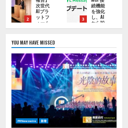
続機能
のAI導
を強化
入・活
し、AI
用に関
3
4
から設
する調
」
定操作
査】AI
できる
を組織
機能を
として
YOU MAY HAVE MISSED
拡充
導入で
きてい
る企業
2026/08/07/13:53:50
は
26.8％。
AI導入
企業の
17:53:45
68.0％
が、自
社での
AI導
入・活
用は
「上手
PRNewswire
新着
くいっ