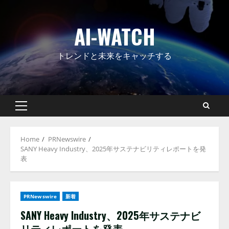
Skip
to
AI-WATCH
content
トレンドと未来をキャッチする
Primary
Menu
Home
PRNewswire
SANY Heavy Industry、2025年サステナビリティレポートを発
表
PRNewswire
新着
SANY Heavy Industry、2025年サステナビ
リティレポートを発表