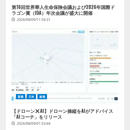
てい
第16回世界華人生命保険会議および2026年国際ド
る」と
ラゴン賞（IDA）年次会議が盛大に開催
回答
2026/08/09/11:54:31
2026/08/07/13:53:50
新着
日本
速報
【ドローン
AI】ドローン操縦をAIがアドバイス
「AIコーチ」をリリース
2026/08/09/01:53:44