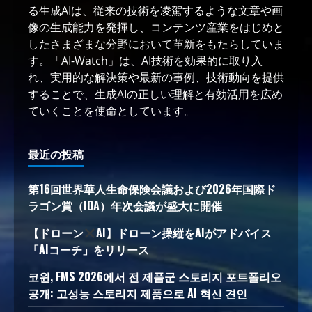
る生成AIは、従来の技術を凌駕するような文章や画
像の生成能力を発揮し、コンテンツ産業をはじめと
したさまざまな分野において革新をもたらしていま
す。「AI-Watch」は、AI技術を効果的に取り入
れ、実用的な解決策や最新の事例、技術動向を提供
することで、生成AIの正しい理解と有効活用を広め
ていくことを使命としています。
最近の投稿
第16回世界華人生命保険会議および2026年国際ド
ラゴン賞（IDA）年次会議が盛大に開催
【ドローン
AI】ドローン操縦をAIがアドバイス
「AIコーチ」をリリース
코윈, FMS 2026에서 전 제품군 스토리지 포트폴리오
공개: 고성능 스토리지 제품으로 AI 혁신 견인