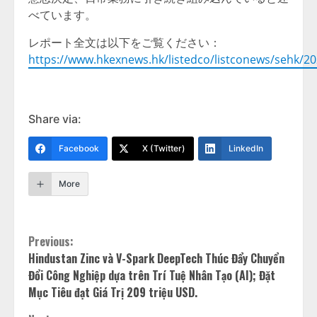
べています。
レポート全文は以下をご覧ください：
https://www.hkexnews.hk/listedco/listconews/sehk/2
Share via:
Facebook
X (Twitter)
LinkedIn
More
Continue
Previous:
Hindustan Zinc và V-Spark DeepTech Thúc Đẩy Chuyển
Reading
Đổi Công Nghiệp dựa trên Trí Tuệ Nhân Tạo (AI); Đặt
Mục Tiêu đạt Giá Trị 209 triệu USD.