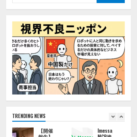
索:
TRENDING NEWS
lmessage、
【2026
MCP接
年企業