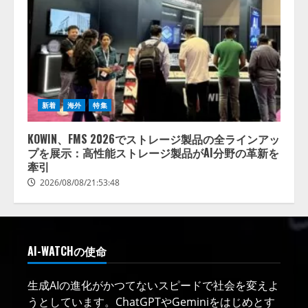
新着
海外
特集
KOWIN、FMS 2026でストレージ製品の全ラインアッ
プを展示：高性能ストレージ製品がAI分野の革新を
牽引
2026/08/08/21:53:48
AI-WATCHの使命
生成AIの進化がかつてないスピードで社会を変えよ
うとしています。ChatGPTやGeminiをはじめとす