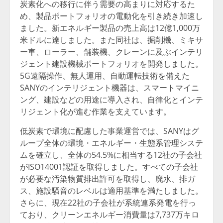
炭素化への移行に伴う需要の高まりに対応するた
め、製品ポートフォリオの電動化を引き続き加速し
ました。新エネルギー製品の売上高は12億1,000万
米ドルに達しました。また同社は、掘削機、ミキサ
ー車、ローラー、舗装機、クレーンに及ぶインテリ
ジェント建設機械ポートフォリオを開発しました。
5G遠隔操作、無人運用、自動運転技術を備えた
SANYのインテリジェント機器は、スマートマイニ
ング、建設などの用途に導入され、自律化とインテ
リジェント化が進む作業を支えています。
低炭素で環境に配慮した事業運営では、SANYはグ
ループ全体の環境・エネルギー・生態系管理システ
ムを確立し、全体の54.5%に相当する12社の子会社
がISO14001認証を取得しました。すべての子会社
が必要な汚染物質排出許可を取得し、廃水、排ガ
ス、施設騒音のレベルは適用基準を満たしました。
さらに、現在22社の子会社が系統連系発電を行っ
ており、クリーンエネルギー消費量は7,737万キロ