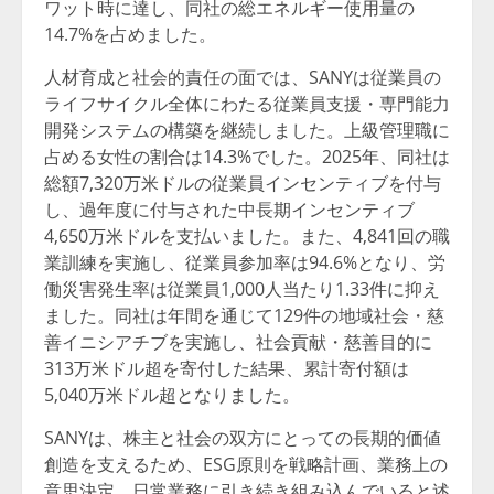
ワット時に達し、同社の総エネルギー使用量の
14.7%を占めました。
人材育成と社会的責任の面では、SANYは従業員の
ライフサイクル全体にわたる従業員支援・専門能力
開発システムの構築を継続しました。上級管理職に
占める女性の割合は14.3%でした。2025年、同社は
総額7,320万米ドルの従業員インセンティブを付与
し、過年度に付与された中長期インセンティブ
4,650万米ドルを支払いました。また、4,841回の職
業訓練を実施し、従業員参加率は94.6%となり、労
働災害発生率は従業員1,000人当たり1.33件に抑え
ました。同社は年間を通じて129件の地域社会・慈
善イニシアチブを実施し、社会貢献・慈善目的に
313万米ドル超を寄付した結果、累計寄付額は
5,040万米ドル超となりました。
SANYは、株主と社会の双方にとっての長期的価値
創造を支えるため、ESG原則を戦略計画、業務上の
意思決定、日常業務に引き続き組み込んでいると述