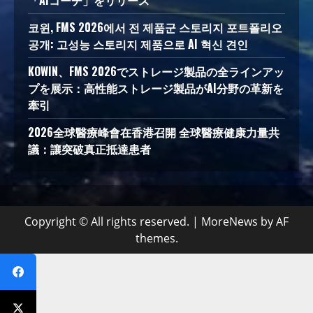
「AIコーチ」をリリース
코윈, FMS 2026에서 전 제품군 스토리지 포트폴리오
공개: 고성능 스토리지 제품으로 AI 혁신 견인
KOWIN、FMS 2026でストレージ製品の全ラインアッ
プを展示：高性能ストレージ製品がAI分野の革新を
牽引
2026全球醫療峰會在香港召開 全球醫療健康力量共
議：讓突破真正抵達患者
Copyright © All rights reserved.
|
MoreNews
by AF
themes.