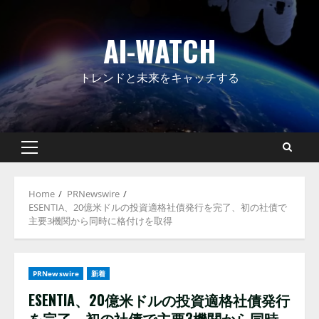
Skip
to
AI-WATCH
content
トレンドと未来をキャッチする
Primary
Menu
Home
PRNewswire
ESENTIA、20億米ドルの投資適格社債発行を完了、初の社債で
主要3機関から同時に格付けを取得
PRNewswire
新着
ESENTIA、20億米ドルの投資適格社債発行
を完了、初の社債で主要3機関から同時