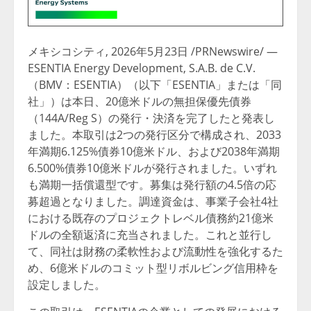
メキシコシティ
,
2026年5月23日
/PRNewswire/ —
ESENTIA Energy Development, S.A.B. de C.V.
（BMV：ESENTIA）（以下「ESENTIA」または「同
社」）は本日、20億米ドルの無担保優先債券
（144A/Reg S）の発行・決済を完了したと発表し
ました。本取引は2つの発行区分で構成され、2033
年満期6.125%債券10億米ドル、および2038年満期
6.500%債券10億米ドルが発行されました。いずれ
も満期一括償還型です。募集は発行額の4.5倍の応
募超過となりました。調達資金は、事業子会社4社
における既存のプロジェクトレベル債務約21億米
ドルの全額返済に充当されました。これと並行し
て、同社は財務の柔軟性および流動性を強化するた
め、6億米ドルのコミット型リボルビング信用枠を
設定しました。