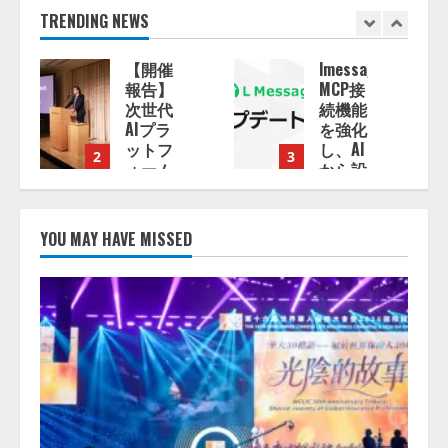
TRENDING NEWS
lmessage、
【2026
MCP接
年企業
続機能
のAI導
を強化
入・活
し、AI
用に関
3
4
から設
する調
」
定操作
査】AI
できる
を組織
機能を
として
YOU MAY HAVE MISSED
拡充
導入で
きてい
る企業
2026/08/07/13:53:50
は
26.8％。
AI導入
企業の
17:53:45
68.0％
が、自
社での