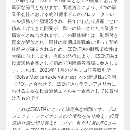
この取引は、ESENTIAの企業としての発展における
重要な節目となります。調達資金により、4つの事
業子会社における約21億米ドルのプロジェクトレ
ベル債務が全額返済され、長年にわたり資産ごとに
積み上げてきた開発が、単一の統一された企業資本
構造へと統合されます。この新体制では、制限付き
資金が解放され、同社の長期成長戦略に沿って契約
枠組みが確立されるため、ESENTIAの財務柔軟性は
大幅に向上します。今回の発行により、ESENTIAは
投資適格企業として初めて国際債券市場に参入しま
す。これは、2025年11月のメキシコ証券取引所
（Bolsa Mexicana de Valores）への新規株式公開
（IPO）と合わせて、ESENTIAをラテンアメリカに
おける主要な投資適格エネルギー企業として位置付
けるものです。
「これはESENTIAにとって決定的な瞬間です。プロ
ジェクト・ファイナンスの全債務を借り換え、投資
適格社債に切り替えたことで、昨年11月のIPOから