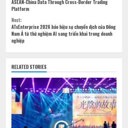
Reading
ASEAN-China Data Through Cross-Border Trading
Platform
Next:
ATxEnterprise 2026 báo hiệu sự chuyển dịch của Đông
Nam Á từ thử nghiệm AI sang triển khai trong doanh
nghiệp
RELATED STORIES