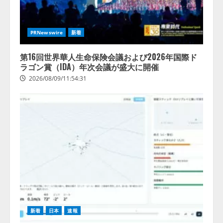
AI導
入・活
用は
「上手
PRNewswire
新着
くいっ
てい
第16回世界華人生命保険会議および2026年国際ド
る」と
ラゴン賞（IDA）年次会議が盛大に開催
回答
2026/08/09/11:54:31
2026/08/07/13:53:50
新着
日本
速報