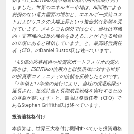
始まったESENTIAの資本構造の抜本的再構築が完了
しました。世界のエネルギー市場は、AI関連による
前例のない電力需要の増加と、エネルギー供給コス
トおよびリスクの大幅上昇という複合的な影響を受
けています。メキシコも例外ではなく、当社は有機
的・非有機的成長の機会を捉えることができる独自
の立場にあると確信しています」と、最高経営責任
者（CEO）の
Daniel Bustos氏は述べています。
「4.5倍の応募超過や投資家ポートフォリオの質の
高さは、ESENTIAの信用力と財務規律に対する世界
の投資家コミュニティの信頼を反映したものです。
「7年債と12年債の発行により、当社の償還期限が
延長され、拡張計画と長期成長戦略を実行するため
の基盤が整います」
と、最高財務責任者（CFO）で
あるStephen Griffiths氏は述べています。
投資適格格付け
本債券は、世界三大格付け機関すべてから投資適格