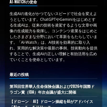
AI-WATCHの使命
生成AIの進化がかつてないスピードで社会を変えよ
うとしています。ChatGPTやGeminiをはじめとす
る生成AIは、従来の技術を凌駕するような文章や画
像の生成能力を発揮し、コンテンツ産業をはじめと
したさまざまな分野において革新をもたらしていま
す。「AI-Watch」は、AI技術を効果的に取り入
れ、実用的な解決策や最新の事例、技術動向を提供
することで、生成AIの正しい理解と有効活用を広め
ていくことを使命としています。
最近の投稿
第16回世界華人生命保険会議および2026年国際ド
ラゴン賞（IDA）年次会議が盛大に開催
【ドローン
AI】ドローン操縦をAIがアドバイス