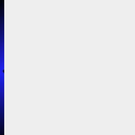
2026/08/07/13:53:50
2
【2026年企業のAI導入・活
用に関する調査】AIを組織
として導入できている企業
は26.8％。AI導入企業の
68.0％が、自社でのAI導
3
入・活用は「上手くいって
いる」と回答
ナレッジワーク、AIエンジ
2026/08/07/13:53:50
ニア油井 誠（@myui）が入
社。「セールスAIエージェ
ントOS」「営業領域の業界
特化LLM」の開発とAI研究
4
開発をリード
2026/08/07/10:54:31