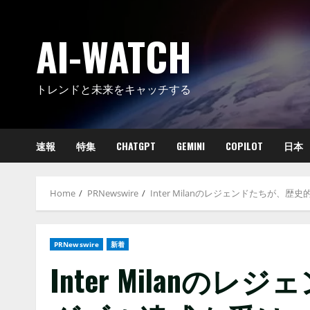
Skip
to
AI-WATCH
content
トレンドと未来をキャッチする
速報
特集
CHATGPT
GEMINI
COPILOT
日本
Home
PRNewswire
Inter Milanのレジェンドたちが、歴史
PRNewswire
新着
Inter Milan