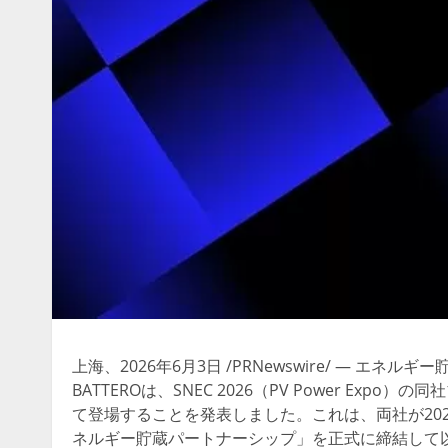
上海、2026年6月3日 /PRNewswire/ — エ
BATTEROは、SNEC 2026（PV Power Expo
て登場することを発表しました。これは、両社が20
ネルギー貯蔵パートナーシップ」を正式に締結して