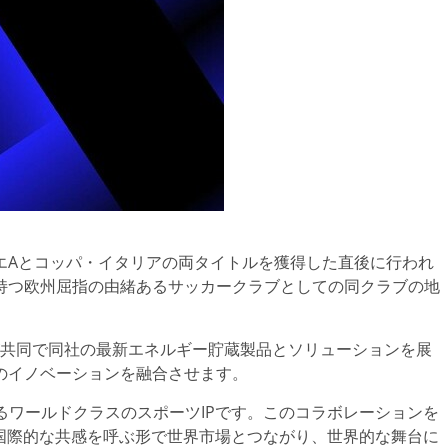
ンに セリエAとコッパ・イタリアの両タイトルを獲得した直後に行われ
持つ欧州屈指の由緒あるサッカークラブとしての同クラブの地
 Milanが共同で同社の最新エネルギー貯蔵製品とソリューションを展
のイノベーションを融合させます。
度を誇るワールドクラスのスポーツIPです。このコラボレーションを
クかつ国際的な共感を呼ぶ形で世界市場とつながり、世界的な舞台に