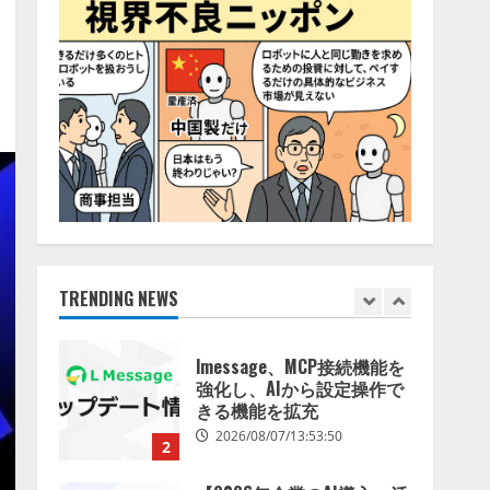
2026/08/06/14:54:32
5
【開催報告】次世代AIプラ
ットフォーム「TAIZA」お
よび新サービスに関する記
者発表会を開催
1
2026/08/07/17:53:45
lmessage、MCP接続機能を
強化し、AIから設定操作で
きる機能を拡充
2026/08/07/13:53:50
TRENDING NEWS
2
【2026年企業のAI導入・活
用に関する調査】AIを組織
として導入できている企業
は26.8％。AI導入企業の
68.0％が、自社でのAI導
3
入・活用は「上手くいって
いる」と回答