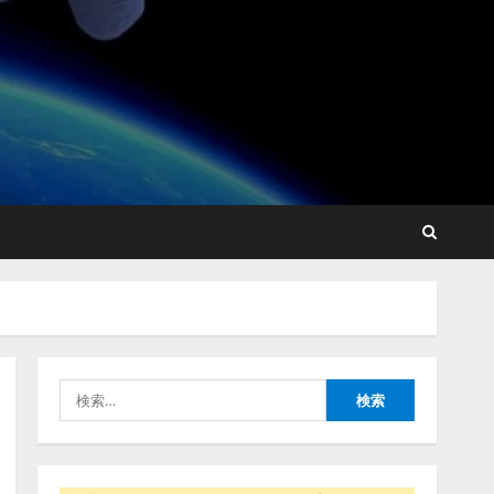
lmessage、MCP接続機能を
強化し、AIから設定操作で
きる機能を拡充
2026/08/07/13:53:50
2
【2026年企業のAI導入・活
用に関する調査】AIを組織
として導入できている企業
は26.8％。AI導入企業の
68.0％が、自社でのAI導
3
入・活用は「上手くいって
いる」と回答
ナレッジワーク、AIエンジ
2026/08/07/13:53:50
ニア油井 誠（@myui）が入
社。「セールスAIエージェ
ントOS」「営業領域の業界
特化LLM」の開発とAI研究
4
開発をリード
検
2026/08/07/10:54:31
索:
AI駆動開発の推進に向けて
「TinhVan Technologies
JSC.」と業務提携