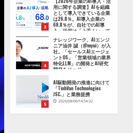
ナレッジワーク、AIエンジ
2026/08/07/13:53:50
ニア油井 誠（@myui）が入
社。「セールスAIエージェ
ントOS」「営業領域の業界
特化LLM」の開発とAI研究
4
開発をリード
2026/08/07/10:54:31
AI駆動開発の推進に向けて
「TinhVan Technologies
JSC.」と業務提携
2026/08/06/14:54:32
5
【開催報告】次世代AIプラ
ットフォーム「TAIZA」お
よび新サービスに関する記
者発表会を開催
1
2026/08/07/17:53:45
lmessage、MCP接続機能を
強化し、AIから設定操作で
きる機能を拡充