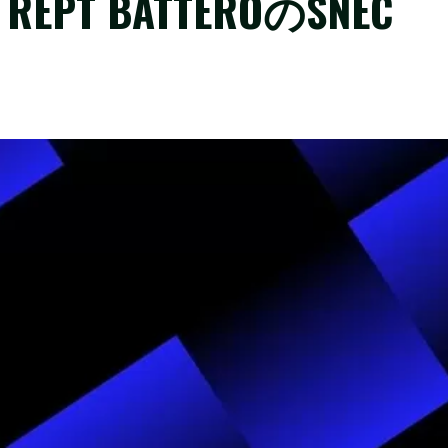
T BATTEROのSNEC