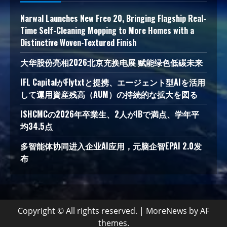
Narwal Launches New Freo 20, Bringing Flagship Real-
Time Self-Cleaning Mopping to More Homes with a
Distinctive Woven-Textured Finish
大华股份亮相2026北京充换电展 赋能绿色低碳未来
IFL CapitalがFlytxtと提携、エージェント型AIを活用
して運用資産残高（AUM）の持続的な拡大を図る
ISHCMCの2026年卒業生、2人がIBで満点、学年平
均34.5点
多智能体协同进入企业AI应用，元脑企智EPAI 2.0发
布
Copyright © All rights reserved.
|
MoreNews
by AF
themes.