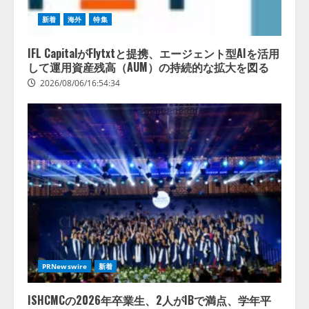
新着
海外
特集
IFL CapitalがFlytxtと提携、エージェント型AIを活用
して運用資産残高（AUM）の持続的な拡大を図る
2026/08/06/16:54:34
PRNewswire
新着
ISHCMCの2026年卒業生、2人がIBで満点、学年平