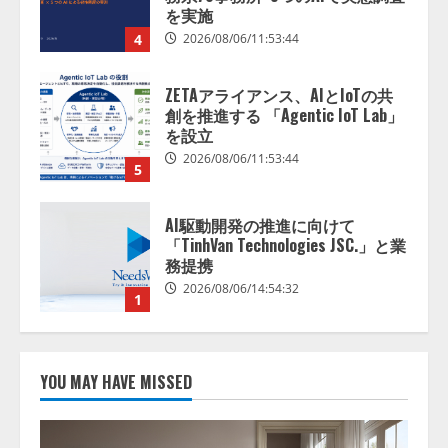
を実施
4
2026/08/06/11:53:44
ZETAアライアンス、AIとIoTの共
創を推進する 「Agentic IoT Lab」
を設立
2026/08/06/11:53:44
5
AI駆動開発の推進に向けて
「TinhVan Technologies JSC.」と業
務提携
2026/08/06/14:54:32
1
藤原竜也がAIで組織の改善点を見
抜く！ SKYSEA Client View 新テ
YOU MAY HAVE MISSED
レビCM公開！ 新オプション！ AI
が組織の業務実態を分析し労務改
善を支援。 藤原竜也メイキング
2
動画公開 「もしAIが自分を分析し