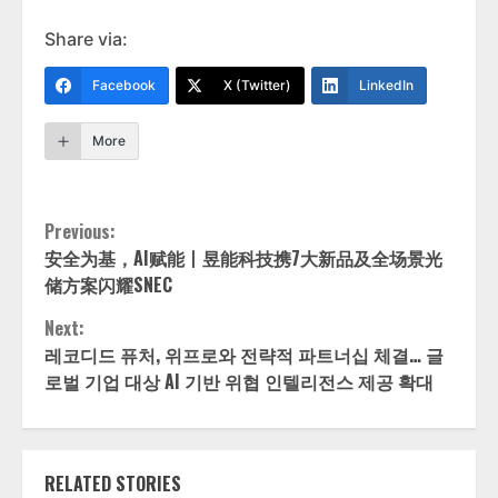
Share via:
Facebook
X (Twitter)
LinkedIn
More
Continue
Previous:
安全为基，AI赋能丨昱能科技携7大新品及全场景光
Reading
储方案闪耀SNEC
Next:
레코디드 퓨처, 위프로와 전략적 파트너십 체결… 글
로벌 기업 대상 AI 기반 위협 인텔리전스 제공 확대
RELATED STORIES