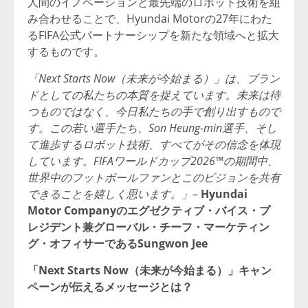
人間のイノベーションと最先端のロボット技術を組
み合わせることで、Hyundai Motorの27年にわた
るFIFA公式パートナーシップを新たな領域へと拡大
するものです。
「Next Starts Now（未来が今始まる）」は、ブラン
ドとしての私たちの本質を捉えています。未来は待
つものではなく、今日私たちの手で創り出すもので
す。この若い選手たち、Son Heung-min選手、そし
て進歩するロボット技術、すべてがその信念を体現
しています。FIFAワールドカップ2026™の期間中、
世界中のフットボールファンとこのビジョンを共有
できることを嬉しく思います。」
–
Hyundai
Motor Companyのエグゼクティブ・バイス・プ
レジデント兼グローバル・チーフ・マーケティン
グ・オフィサーであるSungwon Jee
「Next Starts Now（未来が今始まる）」キャン
ペーンが伝えるメッセージとは？