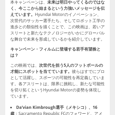
本キャンペーンは、
未来は明日やってくるのではな
く、今ここから始まるという力強いメッセージを伝
えています。
Hyundai Motorのイノベーション、
次世代のサッカー選手たち、そしてロボット工学の
進歩との類似性を描くことで、この映画は、若いア
スリートと新たなテクノロジーがいかにグローバル
な舞台で未来を形成しているかを紹介しています。
キャンペーン・フィルムに登場する若手有望株と
は？
この映画では、
次世代を担う5人のフットボールの
才能にスポットを当てています。
彼らはすでにプロ
として活躍し、スポーツの可能性を再定義していま
す。各アスリートは、限界に挑戦し、新たな可能性
を切り拓くというHyundai Motorの姿勢を体現し
ています。
Da’vian Kimbrough選手（メキシコ）、16
歳
：Sacramento Republic FCのフォワード。アメ