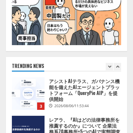
AI駆動開発の推進に向けて
「TinhVan Technologies JSC.」と業
務提携
2026/08/06/14:54:32
1
藤原竜也がAIで組織の改善点を見
抜く！ SKYSEA Client View 新テ
レビCM公開！ 新オプション！ AI
が組織の業務実態を分析し労務改
善を支援。 藤原竜也メイキング
TRENDING NEWS
2
動画公開 「もしAIが自分を分析し
たら、すぐ休めと言われる自信が
アシストAIテラス、ガバナンス機
ある」「昨年の夏はカブトムシを
能を備えたAIエージェントプラッ
捕まえたり、虫と戦ったり…」
トフォーム「QueryPie AIP」を提
2026/08/06/14:54:31
供開始
3
2026/08/06/11:53:44
レアラ、『AIはどの法律事務所を
推薦するのか』について 企業法
務系70事務所×5つのAIで実態調査