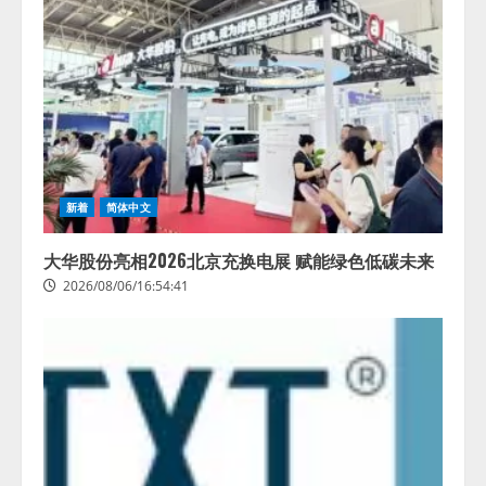
新着
简体中文
大华股份亮相2026北京充换电展 赋能绿色低碳未来
2026/08/06/16:54:41
藤原竜也がAIで組織の改善点を見
抜く！ SKYSEA Client View 新テ
レビCM公開！ 新オプション！ AI
が組織の業務実態を分析し労務改