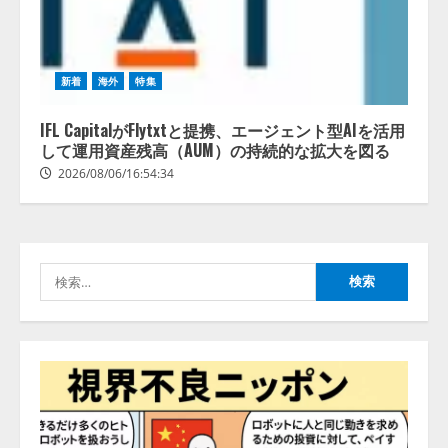
善を支援。 藤原竜也メイキング
2
動画公開 「もしAIが自分を分析し
たら、すぐ休めと言われる自信が
アシストAIテラス、ガバナンス機
ある」「昨年の夏はカブトムシを
新着
海外
特集
能を備えたAIエージェントプラッ
捕まえたり、虫と戦ったり…」
トフォーム「QueryPie AIP」を提
2026/08/06/14:54:31
IFL CapitalがFlytxtと提携、エージェント型AIを活用
供開始
して運用資産残高（AUM）の持続的な拡大を図る
3
2026/08/06/11:53:44
2026/08/06/16:54:34
レアラ、『AIはどの法律事務所を
推薦するのか』について 企業法
務系70事務所×5つのAIで実態調査
を実施
検
4
2026/08/06/11:53:44
索:
ZETAアライアンス、AIとIoTの共
創を推進する 「Agentic IoT Lab」
を設立
2026/08/06/11:53:44
5