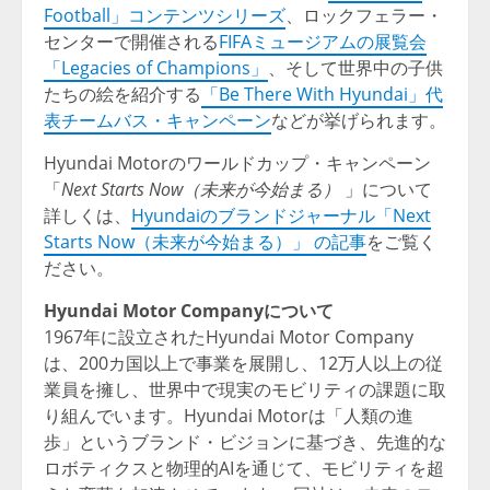
Football」コンテンツシリーズ
、ロックフェラー・
センターで開催される
FIFAミュージアムの展覧会
「Legacies of Champions」
、そして世界中の子供
たちの絵を紹介する
「Be There With Hyundai」代
表チームバス・キャンペーン
などが挙げられます。
Hyundai Motorのワールドカップ・キャンペーン
「
Next Starts Now（未来が今始まる）
」について
詳しくは、
Hyundaiのブランドジャーナル「Next
Starts Now（未来が今始まる）」 の記事
をご覧く
ださい。
Hyundai Motor Companyについて
1967年に設立されたHyundai Motor Company
は、200カ国以上で事業を展開し、12万人以上の従
業員を擁し、世界中で現実のモビリティの課題に取
り組んでいます。Hyundai Motorは「人類の進
歩」というブランド・ビジョンに基づき、先進的な
ロボティクスと物理的AIを通じて、モビリティを超