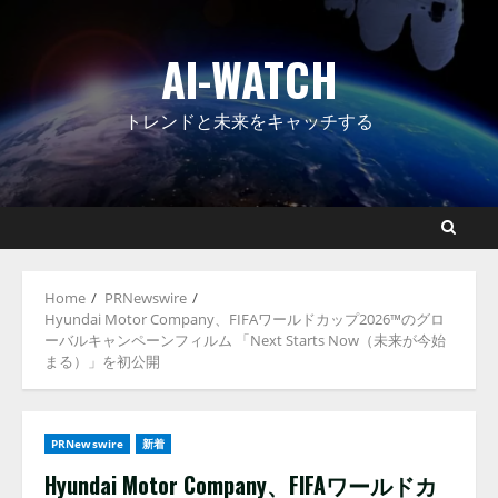
Skip
to
AI-WATCH
content
トレンドと未来をキャッチする
Home
PRNewswire
Hyundai Motor Company、FIFAワールドカップ2026™のグロ
ーバルキャンペーンフィルム 「Next Starts Now（未来が今始
まる）」を初公開
PRNewswire
新着
Hyundai Motor Company、FIFAワールドカ