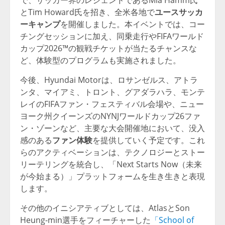
とTim Howard氏を招き、全米各地で
ユースサッカ
ーキャンプ
を開催しました。本イベントでは、コー
チングセッションに加え、同乗走行やFIFAワールド
カップ2026™の観戦チケットが当たるチャンスな
ど、体験型のプログラムも実施されました。
今後、Hyundai Motorは、ロサンゼルス、アトラ
ンタ、マイアミ、トロント、グアダラハラ、モンテ
レイのFIFAファン・フェスティバル会場や、ニュー
ヨーク州クイーンズのNYNJワールドカップ26ファ
ン・ゾーンなど、主要な大会開催地において、没入
感のある
ファン体験
を提供していく予定です。これ
らのアクティベーションは、テクノロジーとストー
リーテリングを統合し、「Next Starts Now（未来
が今始まる）」プラットフォームを生き生きと表現
します。
その他のイニシアティブとしては、AtlasとSon
Heung-min選手をフィーチャーした
「School of