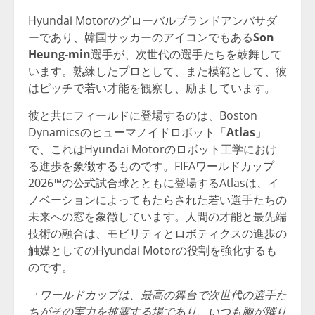
Hyundai Motorのグローバルブランドアンバサダ
ーであり、韓国サッカーのアイコンでもある
Son
Heung-min
選手が、次世代の選手たちを鼓舞して
います。熟練したプロとして、また模範として、彼
はピッチで若い才能を観察し、励ましています。
彼と共にフィールドに登場するのは、Boston
Dynamicsのヒューマノイドロボット「
Atlas
」
で、これはHyundai Motorのロボット工学におけ
る進歩を象徴するものです。FIFAワールドカップ
2026™の公式試合球とともに登場するAtlasは、イ
ノベーションによってもたらされた若い選手たちの
未来への窓を象徴しています。人間の才能と最先端
技術の融合は、モビリティとロボティクスの進歩の
触媒としてのHyundai Motorの役割を強化するも
のです。
「ワールドカップは、最高の舞台で次世代の選手た
ちがその実力を披露する場であり、いつも胸が躍り