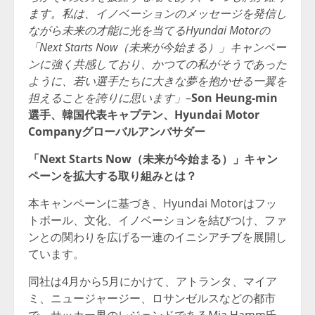
ます。私は、イノベーションのメッセージを発信し
ながら未来の才能に光を当てるHyundai Motorの
「Next Starts Now（未来が今始まる）」キャンペー
ンに強く共感しており、かつての私がそうであった
ように、若い選手たちに大きな夢を抱かせる一翼を
担えることを誇りに思います」
–
Son Heung-min
選手、韓国代表キャプテン、Hyundai Motor
Companyグローバルアンバサダー
「Next Starts Now（未来が今始まる）」キャン
ペーンを拡大する取り組みとは？
本キャンペーンに基づき、Hyundai Motorはフッ
トボール、文化、イノベーションを結びつけ、ファ
ンとの関わりを広げる一連のイニシアチブを展開し
ています。
同社は4月から5月にかけて、アトランタ、マイア
ミ、ニュージャージー、ロサンゼルスなどの都市
で、サッカー界のレジェンドであるMia Hamm氏