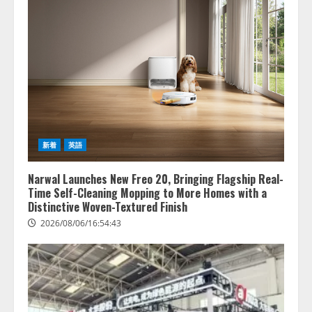
たら、すぐ休めと言われる自信が
アシストAIテラス、ガバナンス機
ある」「昨年の夏はカブトムシを
能を備えたAIエージェントプラッ
捕まえたり、虫と戦ったり…」
トフォーム「QueryPie AIP」を提
2026/08/06/14:54:31
供開始
3
2026/08/06/11:53:44
レアラ、『AIはどの法律事務所を
推薦するのか』について 企業法
務系70事務所×5つのAIで実態調査
新着
英語
を実施
4
2026/08/06/11:53:44
Narwal Launches New Freo 20, Bringing Flagship Real-
Time Self-Cleaning Mopping to More Homes with a
Distinctive Woven-Textured Finish
2026/08/06/16:54:43