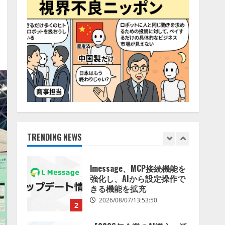
特化LLM」の開発とAI研究
4
開発をリード
2026/08/07/10:54:31
AI駆動開発の推進に向けて
「TinhVan Technologies
JSC.」と業務提携
2026/08/06/14:54:32
5
【開催報告】次世代AIプラ
ットフォーム「TAIZA」お
よび新サービスに関する記
者発表会を開催
TRENDING NEWS
1
2026/08/07/17:53:45
lmessage、MCP接続機能を
強化し、AIから設定操作で
きる機能を拡充
2026/08/07/13:53:50
2