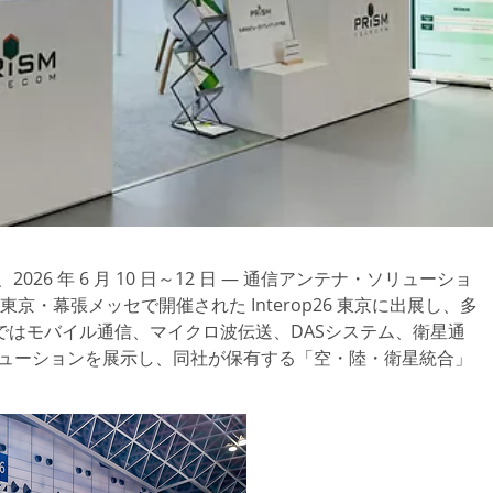
京、2026 年 6 月 10 日～12 日 — 通信アンテナ・ソリューショ
は、東京・幕張メッセで開催された Interop26 東京に出展し、多
はモバイル通信、マイクロ波伝送、DASシステム、衛星通
ソリューションを展示し、同社が保有する「空・陸・衛星統合」