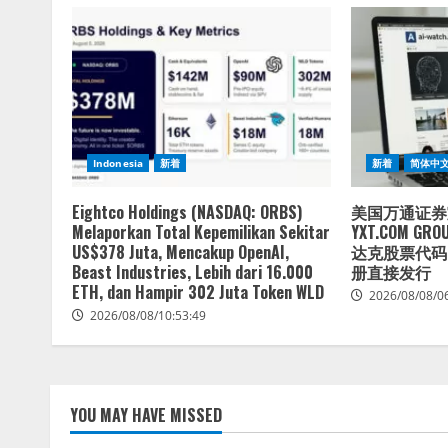
Indonesia
新着
新着
简体中
Eightco Holdings (NASDAQ: ORBS)
美国万通证券
Melaporkan Total Kepemilikan Sekitar
YXT.COM GRO
US$378 Juta, Mencakup OpenAI,
达克股票代码：
Beast Industries, Lebih dari 16.000
册直接发行
ETH, dan Hampir 302 Juta Token WLD
2026/08/08/0
2026/08/08/10:53:49
YOU MAY HAVE MISSED