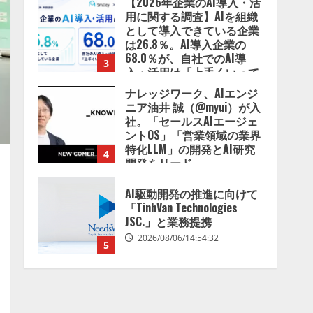
【2026年企業のAI導入・活
用に関する調査】AIを組織
として導入できている企業
は26.8％。AI導入企業の
68.0％が、自社でのAI導
3
入・活用は「上手くいって
いる」と回答
ナレッジワーク、AIエンジ
2026/08/07/13:53:50
ニア油井 誠（@myui）が入
社。「セールスAIエージェ
ントOS」「営業領域の業界
特化LLM」の開発とAI研究
4
開発をリード
2026/08/07/10:54:31
AI駆動開発の推進に向けて
「TinhVan Technologies
JSC.」と業務提携
2026/08/06/14:54:32
5
【開催報告】次世代AIプラ
ットフォーム「TAIZA」お
よび新サービスに関する記