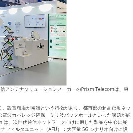
通信アンテナソリューションメーカーのPrism Telecomは、東
。
く、設置環境が複雑という特徴があり、都市部の超高密度ネッ
の電波カバレッジ確保、ミリ波バックホールといった課題が顕
sm は、次世代通信ネットワーク向けに適した製品を中心に展
O アンテナフィルタユニット（AFU）：大容量 5G シナリオ向けに設