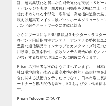
計、超高集積化と省エネ性能最適化を実現 ・3 ビー
カバレッジを実現、周波数利用効率を大幅に向上 ・相当
信に求められる小型化・広帯域・高速指向追従の厳し
境向け超高速マイクロ波バックホールソリューションを提供
バンド融合ネットワークに柔軟に対応
さらにブースには RRU 搭載型 3 セクタークラ
多バンド円筒指向性アンテナ、アンテナ姿勢検知ユニッ
豊富な通信製品ラインナップとカスタマイズ対応力
用効率、設置柔軟性、複数システム統合の面でブレ
が共存する複雑な現場ニーズに的確に応えます。
Prism の担当者は次のように述べています。「
社は現地顧客が求める最高水準の性能と高信頼性を最
合に関する技術力を示すだけでなく、日本市場に長
ートナーと協力関係を深め、5G および次世代通信
す。」
Prism Telecom について