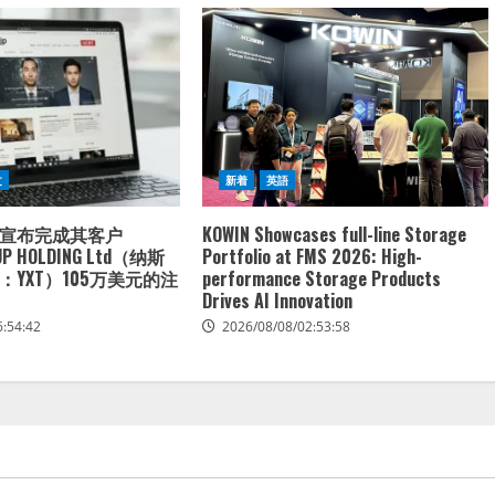
文
新着
英語
宣布完成其客户
KOWIN Showcases full-line Storage
UP HOLDING Ltd（纳斯
Portfolio at FMS 2026: High-
YXT）105万美元的注
performance Storage Products
Drives AI Innovation
6:54:42
2026/08/08/02:53:58