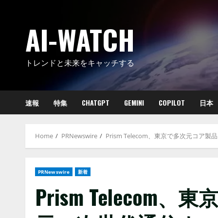
Skip
to
AI-WATCH
content
トレンドと未来をキャッチする
速報
特集
CHATGPT
GEMINI
COPILOT
日本
Home
PRNewswire
Prism Telecom、東京で多次元
PRNewswire
新着
Prism Teleco