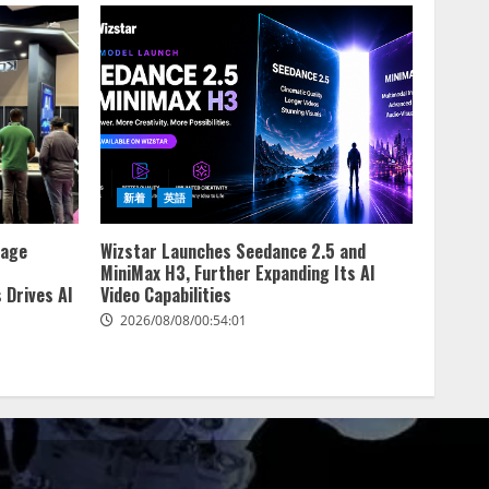
新着
英語
rage
Wizstar Launches Seedance 2.5 and
MiniMax H3, Further Expanding Its AI
 Drives AI
Video Capabilities
2026/08/08/00:54:01