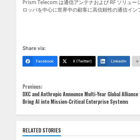
Prism Telecom は通信アンテナおよび RF
ロッパを中心に世界中の顧客に高信頼性の通信イン
Share via:
Facebook
X (Twitter)
LinkedIn
Continue
Previous:
DXC and Anthropic Announce Multi-Year Global Alliance 
Reading
Bring AI into Mission-Critical Enterprise Systems
RELATED STORIES