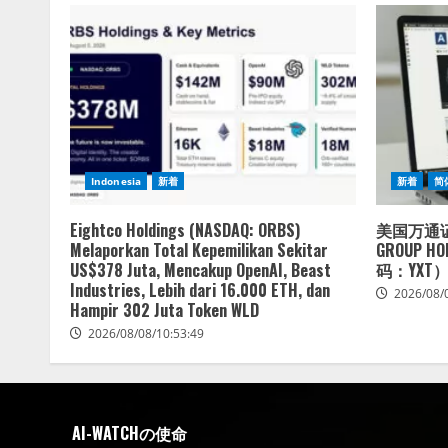
Indonesia
新着
新着
简
Eightco Holdings (NASDAQ: ORBS)
美国万通证
Melaporkan Total Kepemilikan Sekitar
GROUP 
US$378 Juta, Mencakup OpenAI, Beast
码：YXT
Industries, Lebih dari 16.000 ETH, dan
2026/08/
Hampir 302 Juta Token WLD
2026/08/08/10:53:49
AI-WATCHの使命