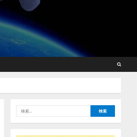
lmessage、MCP接続機能を
強化し、AIから設定操作で
きる機能を拡充
2026/08/07/13:53:50
2
【2026年企業のAI導入・活
用に関する調査】AIを組織
として導入できている企業
は26.8％。AI導入企業の
68.0％が、自社でのAI導
3
入・活用は「上手くいって
検
いる」と回答
ナレッジワーク、AIエンジ
索:
2026/08/07/13:53:50
ニア油井 誠（@myui）が入
社。「セールスAIエージェ
ントOS」「営業領域の業界