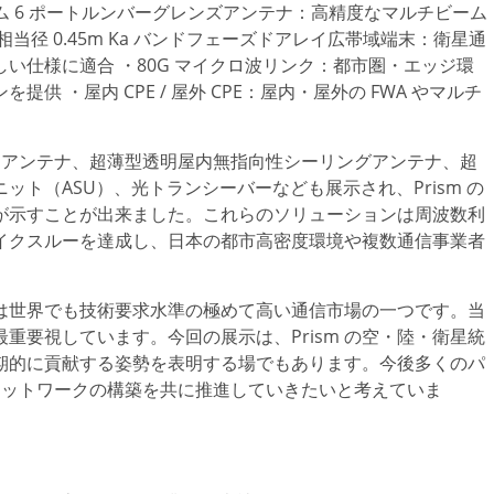
ム 6 ポートルンバーグレンズアンテナ：高精度なマルチビーム
径 0.45m Ka バンドフェーズドアレイ広帯域端末：衛星通
い仕様に適合 ・80G マイクロ波リンク：都市圏・エッジ環
 ・屋内 CPE / 屋外 CPE：屋内・屋外の FWA やマルチ
スターアンテナ、超薄型透明屋内無指向性シーリングアンテナ、超
ト（ASU）、光トランシーバーなども展示され、Prism の
が示すことが出来ました。これらのソリューションは周波数利
イクスルーを達成し、日本の都市高密度環境や複数通信事業者
日本は世界でも技術要求水準の極めて高い通信市場の一つです。当
重要視しています。今回の展示は、Prism の空・陸・衛星統
期的に貢献する姿勢を表明する場でもあります。今後多くのパ
ネットワークの構築を共に推進していきたいと考えていま