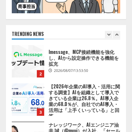
lmessage、MCP接続機能を強化
し、AIから設定操作できる機能を
拡充
TRENDING NEWS
2026/08/07/13:53:50
2
【2026年企業のAI導入・活用に関
する調査】AIを組織として導入で
きている企業は26.8％。AI導入企
業の68.0％が、自社でのAI導入・
活用は「上手くいっている」と回
3
答
2026/08/07/13:53:50
ナレッジワーク、AIエンジニア油
井 誠（@myui）が入社。「セール
スAIエージェントOS」「営業領域
の業界特化LLM」の開発とAI研究
開発をリード
4
2026/08/07/10:54:31
AI駆動開発の推進に向けて