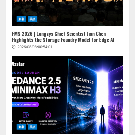
新着
英語
FMS 2026 | Longsys Chief Scientist Jian Chen
Highlights the Storage Foundry Model for Edge AI
2026/08/08/00:54:01
lmessage、MCP接続機能を強化
し、AIから設定操作できる機能を
拡充
2026/08/07/13:53:50
2
【2026年企業のAI導入・活用に関
新着
英語
する調査】AIを組織として導入で