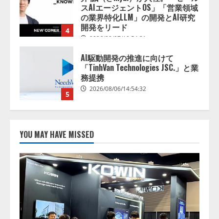
「TinhVan Technologies JSC.」と業
務提携
2026/08/06/14:54:32
5
【開催報告】次世代AIプラットフ
ォーム「TAIZA」および新サービ
スに関する記者発表会を開催
2026/08/07/17:53:45
1
lmessage、MCP接続機能を強化
し、AIから設定操作できる機能を
YOU MAY HAVE MISSED
拡充
2026/08/07/13:53:50
2
【2026年企業のAI導入・活用に関
する調査】AIを組織として導入で
きている企業は26.8％。AI導入企
業の68.0％が、自社でのAI導入・