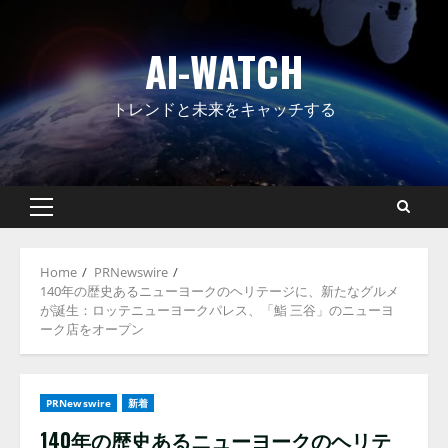
Skip
to
AI-WATCH
content
トレンドと未来をキャッチする
Primary
Menu
Home
PRNewswire
140年の歴史あるニューヨークのヘリテージに、新たなグルメ
が誕生：ロッテニューヨークパレス、「鮨 三谷」のニューヨ
ーク店をオープン
PRNewswire
新着
140年の歴史あるニューヨークのヘリテ