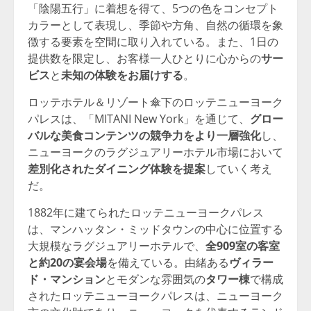
「陰陽五行」に着想を得て、5つの色をコンセプト
カラーとして表現し、季節や方角、自然の循環を象
徴する要素を空間に取り入れている。また、1日の
提供数を限定し、お客様一人ひとりに心からの
サー
ビス
と
未知の体験をお届けする
。
ロッテホテル＆リゾート傘下の
ロッテニューヨーク
パレスは、「MITANI New York」を通じて、
グロー
バルな美食コンテンツの競争力をより一層強化
し、
ニューヨークのラグジュアリーホテル市場において
差別化されたダイニング体験を提案
していく考え
だ。
1882年に建てられたロッテニューヨークパレス
は、マンハッタン・ミッドタウンの中心に位置する
大規模なラグジュアリーホテルで、
全909室の客室
と約20の宴会場
を備えている。由緒ある
ヴィラー
ド・マンション
とモダンな雰囲気の
タワー棟
で構成
されたロッテニューヨークパレスは、ニューヨーク