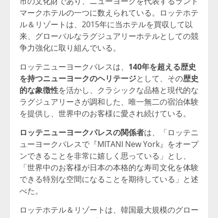
市の文化財であり、ニューヨークを代表するランド
マークホテルの一つに数えられている。ロッテホテ
ル＆リゾートは、2015年に当ホテルを買収して以
来、グローバルなラグジュアリーホテルとしての競
争力強化に取り組んでいる。
ロッテニューヨークパレスは、
140年を超える歴史
を持つニューヨークのヘリテージ
として、その
歴史
的な象徴性
を活かし、クラシックな品格と現代的な
ラグジュアリーさが調和した、唯一無二の宿泊体験
を提供し、世界中のお客様に愛され続けている。
ロッテニューヨークパレスの関係者
は、「ロッテニ
ューヨークパレスで『MITANI New York』をオープ
ンできることを非常に嬉しく思っている」とし、
「世界中のお客様が日本の本格的な寿司文化を体験
できる特別な空間になることを期待している」と述
べた。
ロッテホテル＆リゾートは、韓国最大規模のグロー