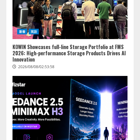
活用は「上手くいっている」と回
3
答
2026/08/07/13:53:50
ナレッジワーク、AIエンジニア油
井 誠（@myui）が入社。「セール
スAIエージェントOS」「営業領域
新着
英語
の業界特化LLM」の開発とAI研究
開発をリード
4
KOWIN Showcases full-line Storage Portfolio at FMS
2026/08/07/10:54:31
2026: High-performance Storage Products Drives AI
Innovation
2026/08/08/02:53:58