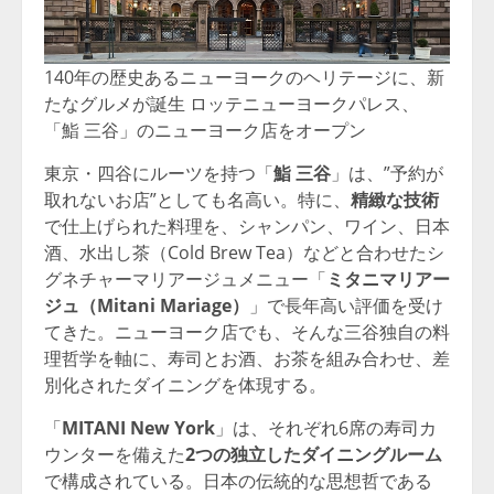
140年の歴史あるニューヨークのヘリテージに、新
たなグルメが誕生 ロッテニューヨークパレス、
「鮨 三谷」のニューヨーク店をオープン
東京・四谷にルーツを持つ「
鮨 三谷
」は、”予約が
取れないお店”としても名高い。特に、
精緻な技術
で仕上げられた料理を、シャンパン、ワイン、日本
酒、水出し茶（Cold Brew Tea）などと合わせたシ
グネチャーマリアージュメニュー「
ミタニマリアー
ジュ（Mitani Mariage）
」で長年高い評価を受け
てきた。ニューヨーク店でも、そんな三谷独自の料
理哲学を軸に、寿司とお酒、お茶を組み合わせ、差
別化されたダイニングを体現する。
「
MITANI New York
」は、それぞれ6席の寿司カ
ウンターを備えた
2つの独立したダイニングルーム
で構成されている。日本の伝統的な思想哲である