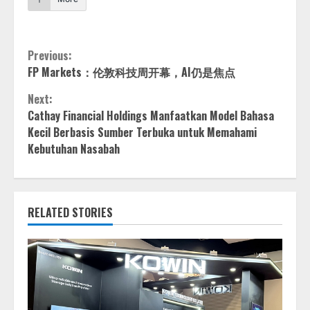
Continue
Previous:
FP Markets：伦敦科技周开幕，AI仍是焦点
Reading
Next:
Cathay Financial Holdings Manfaatkan Model Bahasa
Kecil Berbasis Sumber Terbuka untuk Memahami
Kebutuhan Nasabah
RELATED STORIES