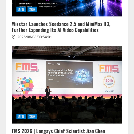
新着
英語
Wizstar Launches Seedance 2.5 and MiniMax H3,
Further Expanding Its AI Video Capabilities
2026/08/08/00:54:01
新着
英語
FMS 2026 | Longsys Chief Scientist Jian Chen