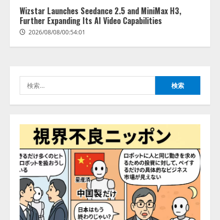
きている企業は26.8％。AI導入企
Wizstar Launches Seedance 2.5 and MiniMax H3,
業の68.0％が、自社でのAI導入・
Further Expanding Its AI Video Capabilities
活用は「上手くいっている」と回
3
答
2026/08/08/00:54:01
2026/08/07/13:53:50
ナレッジワーク、AIエンジニア油
井 誠（@myui）が入社。「セール
スAIエージェントOS」「営業領域
の業界特化LLM」の開発とAI研究
検
開発をリード
4
索:
2026/08/07/10:54:31
AI駆動開発の推進に向けて
「TinhVan Technologies JSC.」と業
務提携
2026/08/06/14:54:32
5
【開催報告】次世代AIプラットフ
ォーム「TAIZA」および新サービ
スに関する記者発表会を開催
2026/08/07/17:53:45
1