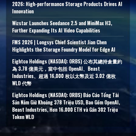
2026: High-performance Storage Products Drives AI
Innovation
Wizstar Launches Seedance 2.5 and MiniMax H3,
Further Expanding Its AI Video Capabilities
FMS 2026 | Longsys Chief Scientist Jian Chen
Highlights the Storage Foundry Model for Edge AI
Eightco Holdings (NASDAQ: ORBS) 公布其總持倉量約
為 3.78 億美元，當中包括 OpenAI、Beast
Industries、超過 16,000 枚以太幣及近 3.02 億枚
WLD 代幣
Eightco Holdings (NASDAQ: ORBS) Báo Cáo Tổng Tài
Sản Nắm Giữ Khoảng 378 Triệu USD, Bao Gồm OpenAI,
Beast Industries, Hơn 16.000 ETH và Gần 302 Triệu
Token WLD