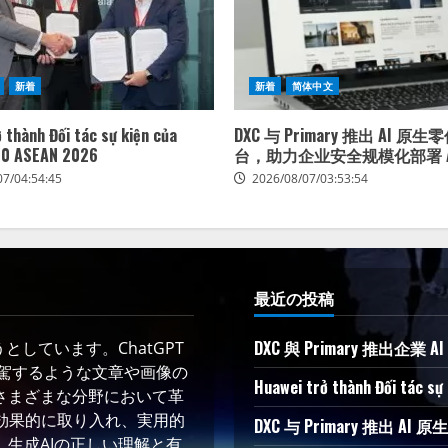
新着
新着
简体中文
 thành Đối tác sự kiện của
DXC 与 Primary 推出 AI 原
0 ASEAN 2026
台，助力企业安全规模化部署 A
07/04:54:45
2026/08/07/03:53:54
最近の投稿
DXC 與 Primary 推出企業
しています。ChatGPT
凌駕するような文章や画像の
Huawei trở thành Đối tác s
さまざまな分野において革
術を効果的に取り入れ、実用的
DXC 与 Primary 推出
生成AIの正しい理解と有