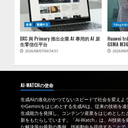
新着
繁體中文
TiếngViệt
DXC 與 Primary 推出企業 AI 專用的 AI 原
Huawei trở
生零信任平台
GSMA M36
2026/08/07/04:54:51
2026/08/
AI-WATCHの使命
生成AIの進化がかつてないスピードで社会を変えようと
やGeminiをはじめとする生成AIは、従来の技術を
生成能力を発揮し、コンテンツ産業をはじめとした
新をもたらしています。「AI-Watch」は、AI技
な解決策や最新の事例、技術動向を提供することで、