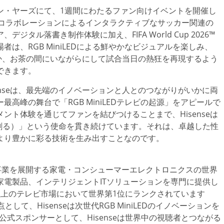
ン・ヤーズにて、1週間にわたるファン向けイベントを開催し
とのコラボレーションによるインタラクティブなサッカー関連の
タル落書き制作体験に加え、FIFA World Cup 2026™
は、RGB MiniLEDによる鮮やかなビジュアルを楽しみ、
ほか、お茶の間にいながらにして試合当日の熱狂を再現するよう
できます。
nseは、最先端のイノベーションと人とのつながりがいかに両
高峰の舞台で「RGB MiniLEDテレビの起源」をアピールで
ト体験を通じてファンを結びつけることまで、Hisenseは
輝かしい生活を創る）」という使命を貫き続けています。それは、卓越した性
より豊かに彩る技術を生み出すことなのです。
以上で事業を展開する家電・コンシューマーエレクトロニクスの世界
電製品、インテリジェントITソリューションを専門に提供し
インチ以上のテレビ市場において世界第1位にランクされています
原点として、Hisenseは次世代RGB MiniLEDのイノベーションを
26™の公式スポンサーとして、Hisenseは世界中の視聴者とつながる