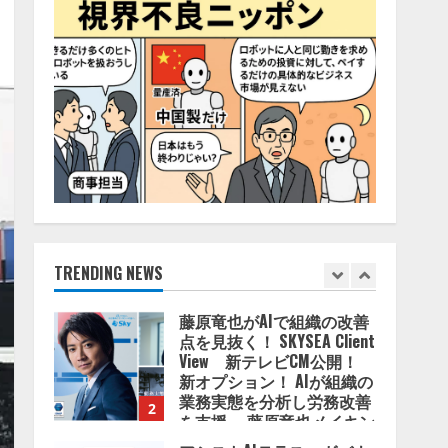
4
2026/08/06/11:53:44
ZETAアライアンス、AIとIoT
の共創を推進する
「Agentic IoT Lab」を設立
2026/08/06/11:53:44
5
AI駆動開発の推進に向けて
「TinhVan Technologies
JSC.」と業務提携
2026/08/06/14:54:32
TRENDING NEWS
1
藤原竜也がAIで組織の改善
点を見抜く！ SKYSEA Client
View 新テレビCM公開！
新オプション！ AIが組織の
業務実態を分析し労務改善
2
を支援。 藤原竜也メイキン
グ動画公開 「もしAIが自分