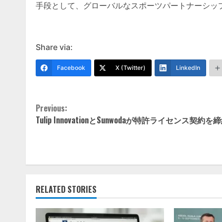
手段として、グローバルなスポーツパートナーシッ
Share via:
Facebook
X (Twitter)
LinkedIn
Continue
Previous:
Tulip InnovationとSunwodaが特許ライセンス契約を
Reading
RELATED STORIES