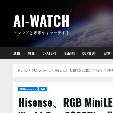
Skip
to
AI-WATCH
content
トレンドと未来をキャッチする
速報
特集
CHATGPT
GEMINI
COPILOT
日本
Home
PRNewswire
Hisense、RGB MiniLEDの革新技術でFI
PRNewswire
新着
Hisense、RGB Mi