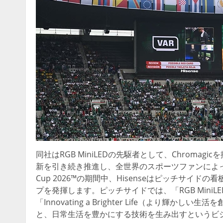
同社はRGB MiniLEDの先駆者として、Chromag
新を引き続き推進し、全世界のスポーツファンによって
Cup 2026™の期間中、Hisenseはピッチサ
プを発揮します。ピッチサイドでは、「RGB MiniLEDテレビ
「Innovating a Brighter Life（より
と、日常生活を豊かにする技術を生み出すというビ