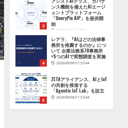
アシストAIテラス、ガバナ
を分析したら、すぐ休めと
ンス機能を備えたAIエージ
言われる自信がある」「昨
ェントプラットフォーム
年の夏はカブトムシを捕ま
「QueryPie AIP」を提供開
えたり、虫と戦ったり…」
始
3
2026/08/06/14:54:31
2026/08/06/11:53:44
レアラ、『AIはどの法律事
務所を推薦するのか』につ
いて 企業法務系70事務所
×5つのAIで実態調査を実施
4
2026/08/06/11:53:44
ZETAアライアンス、AIとIoT
の共創を推進する
「Agentic IoT Lab」を設立
2026/08/06/11:53:44
5
AI駆動開発の推進に向けて
「TinhVan Technologies
JSC.」と業務提携