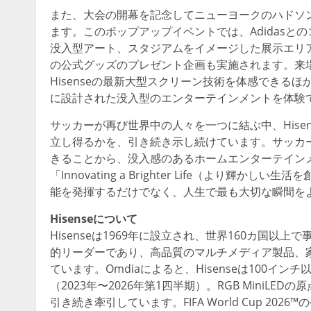
また、大会の開幕を記念してニューヨークのハドソ
ます。このポップアップイベントでは、Adidas
没入型アート、スタジアムをイメージした展示エリア、デジ
の公式グッズのプレゼント企画も実施されます。来場者
Hisenseの最新大型スクリーン技術を体感できる
に設計された没入型のエンターテインメントを体験
サッカーが再び世界中の人々を一つに結ぶ中、Hise
立し得るかを、引き続き示し続けています。サッカー最
きることから、没入感のあるホームエンターテインメン
「Innovating a Brighter Life（より
能を発揮するだけでなく、人生で最も大切な瞬間を
Hisenseについて
Hisenseは1969年に設立され、世界160カ国
的リーダーであり、高品質のマルチメディア製品、家
ています。Omdiaによると、Hisenseは100
（2023年〜2026年第1四半期）。RGB MiniLEDの
引き続き牽引しています。FIFA World Cup 20