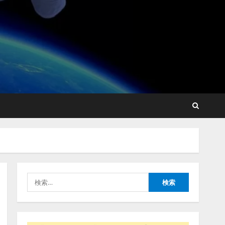
藤原竜也がAIで組織の改善
点を見抜く！ SKYSEA Client
View 新テレビCM公開！
新オプション！ AIが組織の
業務実態を分析し労務改善
2
を支援。 藤原竜也メイキン
グ動画公開 「もしAIが自分
アシストAIテラス、ガバナ
を分析したら、すぐ休めと
ンス機能を備えたAIエージ
言われる自信がある」「昨
ェントプラットフォーム
年の夏はカブトムシを捕ま
「QueryPie AIP」を提供開
えたり、虫と戦ったり…」
始
3
2026/08/06/14:54:31
検
2026/08/06/11:53:44
索:
レアラ、『AIはどの法律事
務所を推薦するのか』につ
いて 企業法務系70事務所
×5つのAIで実態調査を実施