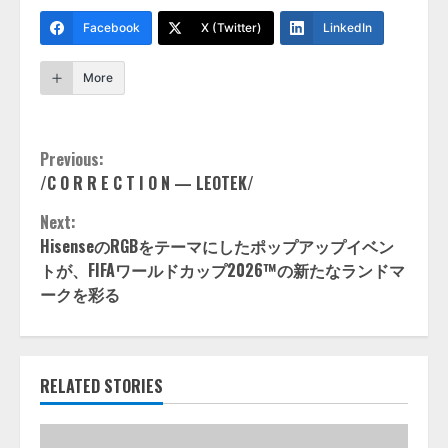
Facebook
X (Twitter)
LinkedIn
More
Continue
Previous:
/C O R R E C T I O N — LEOTEK/
Reading
Next:
HisenseのRGBをテーマにしたポップアップイベン
トが、FIFAワールドカップ2026™の新たなランドマ
ークを彩る
RELATED STORIES