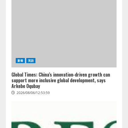
新着
英語
Global Times: China’s innovation-driven growth can
support more inclusive global development, says
Arkebe Oqubay
2026/08/06/12:53:59