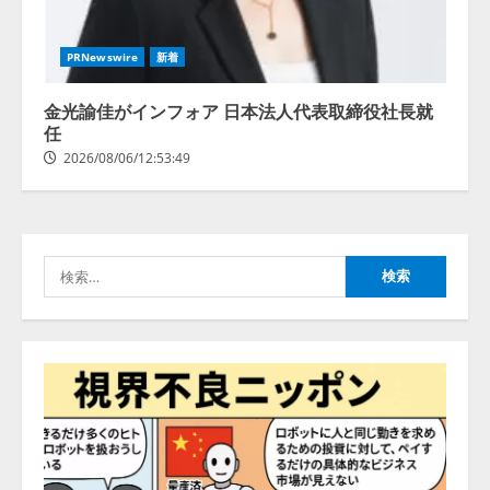
レアラ、『AIはどの法律事務所を
PRNewswire
新着
推薦するのか』について 企業法
務系70事務所×5つのAIで実態調査
金光諭佳がインフォア 日本法人代表取締役社長就
を実施
任
2
2026/08/06/11:53:44
2026/08/06/12:53:49
ZETAアライアンス、AIとIoTの共
創を推進する 「Agentic IoT Lab」
を設立
検
2026/08/06/11:53:44
3
索:
PeopleX、『AI面接の教科書——
人と人がより良く出会うための使
い方』の刊行予定を公開
2026/08/06/09:53:54
4
Human to AIからAI to AI時代の到