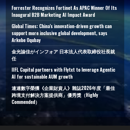
Forrester Recognizes Fortinet As APAC Winner Of Its
Inaugural B2B Marketing AI Impact Award
Global Times: China’s innovation-driven growth can
support more inclusive global development, says
Arkebe Oqubay
金光諭佳がインフォア 日本法人代表取締役社長就
任
IIFL Capital partners with Flytxt to leverage Agentic
AI for sustainable AUM growth
連連數字榮獲《企業財資人》雜誌2026年度「最佳
跨境支付解決方案提供商」優秀獎（Highly
Commended）