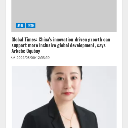
新着
英語
Global Times: China’s innovation-driven growth can
support more inclusive global development, says
Arkebe Oqubay
2026/08/06/12:53:59