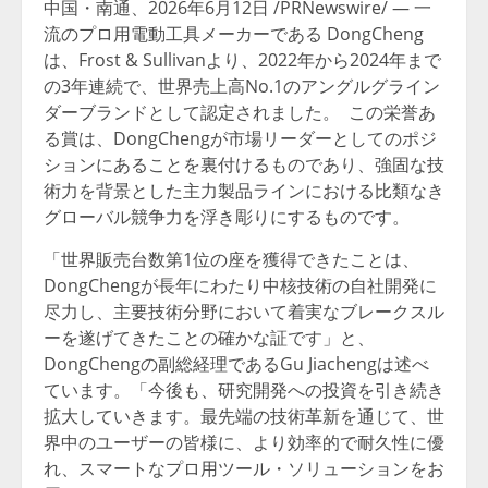
中国・南通、2026年6月12日 /PRNewswire/ — 一
流のプロ用電動工具メーカーである DongCheng
は、Frost & Sullivanより、2022年から2024年まで
の3年連続で、世界売上高No.1のアングルグライン
ダーブランドとして認定されました。 この栄誉あ
る賞は、DongChengが市場リーダーとしてのポジ
ションにあることを裏付けるものであり、強固な技
術力を背景とした主力製品ラインにおける比類なき
グローバル競争力を浮き彫りにするものです。
「世界販売台数第1位の座を獲得できたことは、
DongChengが長年にわたり中核技術の自社開発に
尽力し、主要技術分野において着実なブレークスル
ーを遂げてきたことの確かな証です」と、
DongChengの副総経理であるGu Jiachengは述べ
ています。「今後も、研究開発への投資を引き続き
拡大していきます。最先端の技術革新を通じて、世
界中のユーザーの皆様に、より効率的で耐久性に優
れ、スマートなプロ用ツール・ソリューションをお