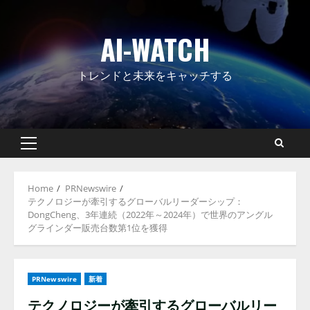
Skip
to
AI-WATCH
content
トレンドと未来をキャッチする
Primary
Menu
Home
PRNewswire
テクノロジーが牽引するグローバルリーダーシップ：
DongCheng、3年連続（2022年～2024年）で世界のアングル
グラインダー販売台数第1位を獲得
PRNewswire
新着
テクノロジーが牽引するグローバルリー