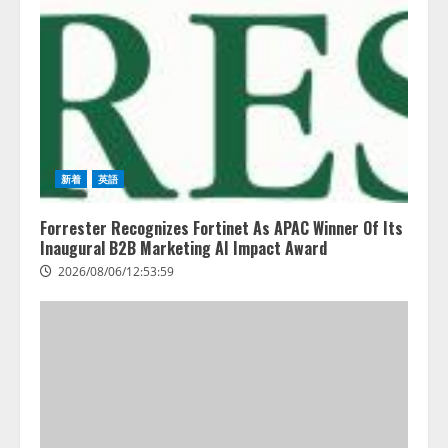
推薦するのか』について 企業法
務系70事務所×5つのAIで実態調査
を実施
2
2026/08/06/11:53:44
ZETAアライアンス、AIとIoTの共
創を推進する 「Agentic IoT Lab」
を設立
新着
英語
2026/08/06/11:53:44
3
Forrester Recognizes Fortinet As APAC Winner Of Its
Inaugural B2B Marketing AI Impact Award
PeopleX、『AI面接の教科書——
2026/08/06/12:53:59
人と人がより良く出会うための使
い方』の刊行予定を公開
2026/08/06/09:53:54
4