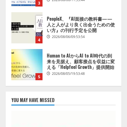
3
PeopleX、『AI面接の教科書——
人と人がより良く出会うための使
い方』の刊行予定を公開
2026/08/06/09:53:54
4
Human to AIからAI to AI時代の到
来を見据え、顧客接点を収益に変
える「Helpfeel Growth」提供開始
2026/08/05/19:53:48
5
アシストAIテラス、ガバナンス機
能を備えたAIエージェントプラッ
YOU MAY HAVE MISSED
トフォーム「QueryPie AIP」を提
供開始
1
2026/08/06/11:53:44
レアラ、『AIはどの法律事務所を