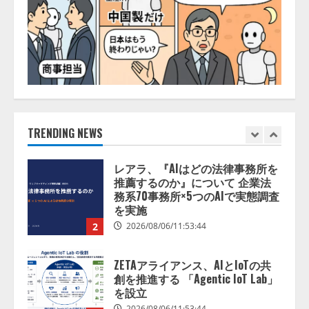
来を見据え、顧客接点を収益に変
える「Helpfeel Growth」提供開始
2026/08/05/19:53:48
5
アシストAIテラス、ガバナンス機
能を備えたAIエージェントプラッ
トフォーム「QueryPie AIP」を提
供開始
TRENDING NEWS
1
2026/08/06/11:53:44
レアラ、『AIはどの法律事務所を
推薦するのか』について 企業法
務系70事務所×5つのAIで実態調査
を実施
2
2026/08/06/11:53:44
ZETAアライアンス、AIとIoTの共
創を推進する 「Agentic IoT Lab」
を設立
2026/08/06/11:53:44