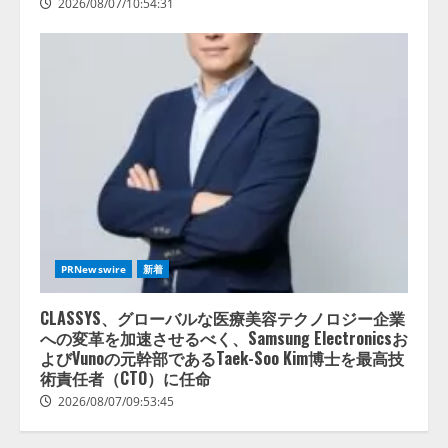
2026/08/07/10:54:31
AI駆動開発の推進に向けて
「TinhVan Technologies JSC.」と業
務提携
2026/08/06/14:54:32
2
PRNewswire
新着
藤原竜也がAIで組織の改善点を見
抜く！ SKYSEA Client View 新テ
CLASSYS、グローバルな医療美容テクノロジー企業
レビCM公開！ 新オプション！ AI
への変革を加速させるべく、Samsung Electronicsお
が組織の業務実態を分析し労務改
よびVunoの元幹部であるTaek-Soo Kim博士を最高技
善を支援。 藤原竜也メイキング
術責任者（CTO）に任命
3
動画公開 「もしAIが自分を分析し
2026/08/07/09:53:45
たら、すぐ休めと言われる自信が
アシストAIテラス、ガバナンス機
ある」「昨年の夏はカブトムシを