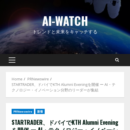
Skip
to
AI-WATCH
content
トレンドと未来をキャッチする
Primary
Menu
Home
PRNewswire
STARTRADER、ドバイでKTH Alumni Eveningを開催 ー AI・テ
クノロジー・イノベーション分野のリーダーが集結
PRNewswire
新着
STARTRADER、ドバイでKTH Alumni Evening
を開催 ー AI・テクノロジー・イノベーシ