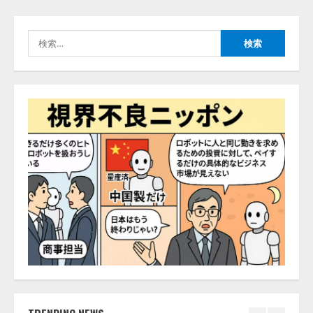
能を備えたAIエージェントプラッ
捕まえたり、虫と戦ったり…」
トフォーム「QueryPie AIP」を提
2026/08/06/14:54:31
供開始
検
4
2026/08/06/11:53:44
索:
レアラ、『AIはどの法律事務所を
推薦するのか』について 企業法
務系70事務所×5つのAIで実態調査
を実施
5
2026/08/06/11:53:44
ナレッジワーク、AIエンジニア油
井 誠（@myui）が入社。「セール
スAIエージェントOS」「営業領域
の業界特化LLM」の開発とAI研究
開発をリード
1
2026/08/07/10:54:31
AI駆動開発の推進に向けて
「TinhVan Technologies JSC.」と業
務提携
2026/08/06/14:54:32