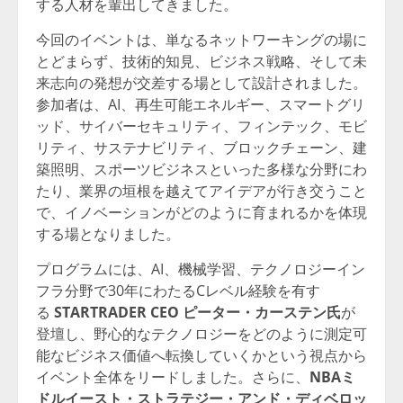
する人材を輩出してきました。
今回のイベントは、単なるネットワーキングの場に
とどまらず、技術的知見、ビジネス戦略、そして未
来志向の発想が交差する場として設計されました。
参加者は、AI、再生可能エネルギー、スマートグリ
ッド、サイバーセキュリティ、フィンテック、モビ
リティ、サステナビリティ、ブロックチェーン、建
築照明、スポーツビジネスといった多様な分野にわ
たり、業界の垣根を越えてアイデアが行き交うこと
で、イノベーションがどのように育まれるかを体現
する場となりました。
プログラムには、AI、機械学習、テクノロジーイン
フラ分野で30年にわたるCレベル経験を有す
る
STARTRADER CEO
ピーター・カーステン氏
が
登壇し、野心的なテクノロジーをどのように測定可
能なビジネス価値へ転換していくかという視点から
イベント全体をリードしました。さらに、
NBA
ミ
ドルイースト・ストラテジー・アンド・ディベロッ