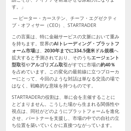
す。」
— ピーター・カーステン、チーフ・エグゼクティ
ブ・オフィサー（CEO）、STARTRADER
この言葉は、特に金融サービスの文脈において重み
を持ちます。世界の
AI
トレーディング・プラットフ
ォーム市場
は、
2030
年までに
334.5
億米ドル規模
へ
拡大すると予測されており、そのうち
エージェント
型取引
や
アルゴリズム取引
がすでに市場の
約
40
％
を占めています。この変化の最前線に立つブローカ
ーにとって、今回のような対話は単なる交流の場で
はなく、戦略的な意味を持つものです。
STARTRADERの役割は、単に会を主催することに
とどまりません。こうした場から生まれる関係性や
視点は、同社がどのようにプラットフォームを進化
させ、パートナーを支援し、市場の中での自社の立
ち位置を築いていくかに直接つながっています。