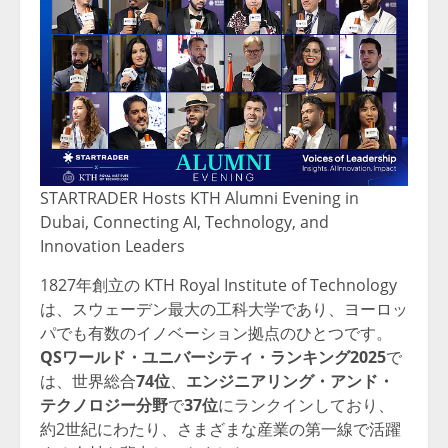
STARTRADER Hosts KTH Alumni Evening in
Dubai, Connecting AI, Technology, and
Innovation Leaders
1827年創立の KTH Royal Institute of Technology
は、スウェーデン最大の工科大学であり、ヨーロッ
パでも有数のイノベーション拠点のひとつです。
QS
ワールド・ユニバーシティ・ランキング
2025
で
は、世界総合
74
位
、
エンジニアリング・アンド・
テクノロジー分野
で
37
位
にランクインしており、
約2世紀にわたり、さまざまな産業の第一線で活躍