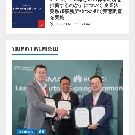
井 誠（@myui）が入社。「セール
スAIエージェントOS」「営業領域
の業界特化LLM」の開発とAI研究
開発をリード
1
2026/08/07/10:54:31
AI駆動開発の推進に向けて
「TinhVan Technologies JSC.」と業
YOU MAY HAVE MISSED
務提携
2026/08/06/14:54:32
2
藤原竜也がAIで組織の改善点を見
抜く！ SKYSEA Client View 新テ
レビCM公開！ 新オプション！ AI
が組織の業務実態を分析し労務改
善を支援。 藤原竜也メイキング
3
動画公開 「もしAIが自分を分析し
たら、すぐ休めと言われる自信が
アシストAIテラス、ガバナンス機
ある」「昨年の夏はカブトムシを
能を備えたAIエージェントプラッ
捕まえたり、虫と戦ったり…」
トフォーム「QueryPie AIP」を提
2026/08/06/14:54:31
Indonesia
新着
供開始