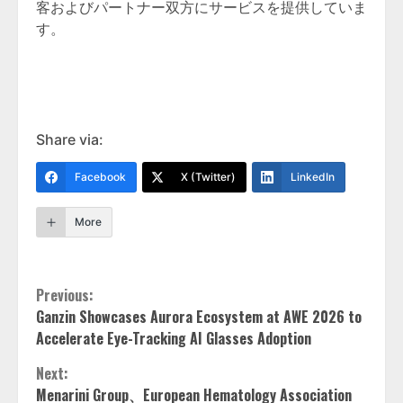
客およびパートナー双方にサービスを提供していま
す。
Share via:
Facebook
X (Twitter)
LinkedIn
More
Continue
Previous:
Ganzin Showcases Aurora Ecosystem at AWE 2026 to
Reading
Accelerate Eye-Tracking AI Glasses Adoption
Next:
Menarini Group、European Hematology Association