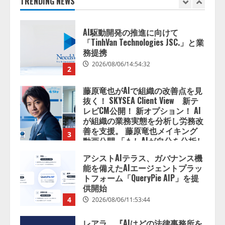
TRENDING NEWS
2
藤原竜也がAIで組織の改善点を見
抜く！ SKYSEA Client View 新テ
レビCM公開！ 新オプション！ AI
が組織の業務実態を分析し労務改
善を支援。 藤原竜也メイキング
3
動画公開 「もしAIが自分を分析し
たら、すぐ休めと言われる自信が
アシストAIテラス、ガバナンス機
ある」「昨年の夏はカブトムシを
能を備えたAIエージェントプラッ
捕まえたり、虫と戦ったり…」
トフォーム「QueryPie AIP」を提
2026/08/06/14:54:31
供開始
4
2026/08/06/11:53:44
レアラ、『AIはどの法律事務所を
推薦するのか』について 企業法
務系70事務所×5つのAIで実態調査
を実施
5
2026/08/06/11:53:44
ナレッジワーク、AIエンジニア油