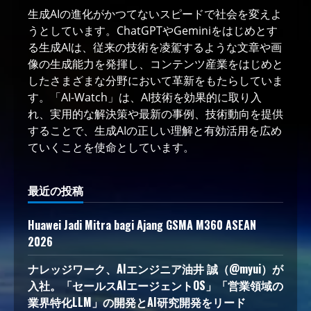
生成AIの進化がかつてないスピードで社会を変えよ
うとしています。ChatGPTやGeminiをはじめとす
る生成AIは、従来の技術を凌駕するような文章や画
像の生成能力を発揮し、コンテンツ産業をはじめと
したさまざまな分野において革新をもたらしていま
す。「AI-Watch」は、AI技術を効果的に取り入
れ、実用的な解決策や最新の事例、技術動向を提供
することで、生成AIの正しい理解と有効活用を広め
ていくことを使命としています。
最近の投稿
Huawei Jadi Mitra bagi Ajang GSMA M360 ASEAN
2026
ナレッジワーク、AIエンジニア油井 誠（@myui）が
入社。「セールスAIエージェントOS」「営業領域の
業界特化LLM」の開発とAI研究開発をリード