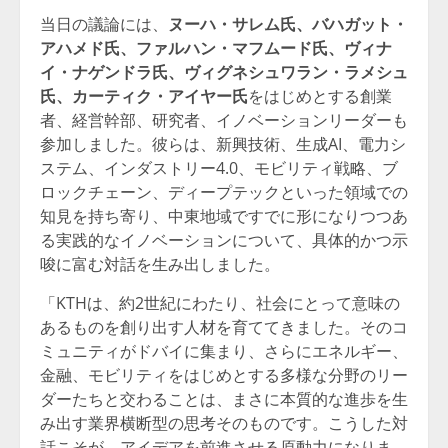
当日の議論には、
ヌーハ・サレム氏、バハガット・
アハメド氏、ファルハン・マフムード氏、ヴィナ
イ・ナゲンドラ氏、ヴィグネシュワラン・ラメシュ
氏、カーティク・アイヤー氏
をはじめとする創業
者、経営幹部、研究者、イノベーションリーダーも
参加しました。彼らは、新興技術、生成AI、電力シ
ステム、インダストリー4.0、モビリティ戦略、ブ
ロックチェーン、ディープテックといった領域での
知見を持ち寄り、中東地域ですでに形になりつつあ
る実践的なイノベーションについて、具体的かつ示
唆に富む対話を生み出しました。
「KTHは、約2世紀にわたり、社会にとって意味の
あるものを創り出す人材を育ててきました。そのコ
ミュニティがドバイに集まり、さらにエネルギー、
金融、モビリティをはじめとする多様な分野のリー
ダーたちと交わることは、まさに本質的な進歩を生
み出す業界横断型の思考そのものです。こうした対
話こそが、アイデアを前進させる原動力になりま