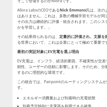
そこで登場するのがAlloraです。
Allora LabsのCEOである
Nick Emmons
氏は、次のよ
はありません。これは、多数の機械学習モデルが同
その出力は継続的に評価・統合されます。このシス
かを学習します。」
その結果得られるのは、
定量的に評価され、文脈を
る世界において、これは企業にとって極めて重要で
最初の実証対象にEV充電を選ぶ理由
EV充電は、インフラ、経済的要因、不確実性が交
頼性、ユーザーの信頼に影響します。そのため、分散
するのに理想的な環境です。
この統合では、Pairpointのルーティングシステムが
す。
エネルギー消費量および到着時の充電状態
到着予定時刻に充電器を利用できる確率