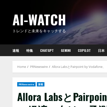
Skip
to
AI-WATCH
content
トレンドと未来をキャッチする
速報
特集
CHATGPT
GEMINI
COPILOT
日本
Home
PRNewswire
Allora LabsとPairpoint by
PRNewswire
新着
Allora LabsとPairp