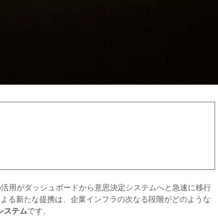
 — AIの活用がダッシュボードから意思決定システムへと急速に移行
 Vodafoneによる新たな提携は、企業インフラの次なる段階がどのような
システム
です。