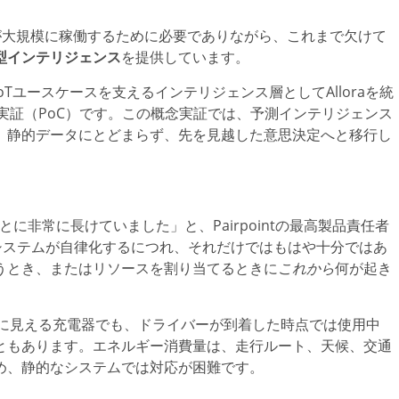
テムが大規模に稼働するために必要でありながら、これまで欠けて
型インテリジェンス
を提供しています。
広いIoTユースケースを支えるインテリジェンス層としてAlloraを統
実証（PoC）です。この概念実証では、予測インテリジェンス
、静的データにとどまらず、先を見越した意思決定へと移行し
とに非常に長けていました」と、Pairpointの最高製品責任者
システムが自律化するにつれ、それだけではもはや十分ではあ
うとき、またはリソースを割り当てるときに
これから
何が起き
能に見える充電器でも、ドライバーが到着した時点では使用中
ともあります。エネルギー消費量は、走行ルート、天候、交通
め、静的なシステムでは対応が困難です。