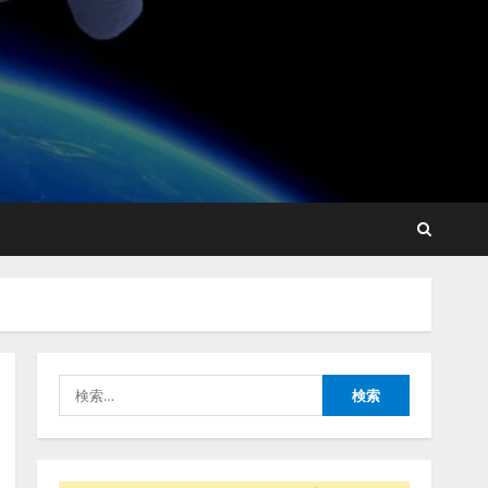
lmessage、MCP接続機能を
強化し、AIから設定操作で
きる機能を拡充
2026/08/07/13:53:50
2
【2026年企業のAI導入・活
用に関する調査】AIを組織
として導入できている企業
は26.8％。AI導入企業の
68.0％が、自社でのAI導
3
入・活用は「上手くいって
検
いる」と回答
ナレッジワーク、AIエンジ
索:
2026/08/07/13:53:50
ニア油井 誠（@myui）が入
社。「セールスAIエージェ
ントOS」「営業領域の業界