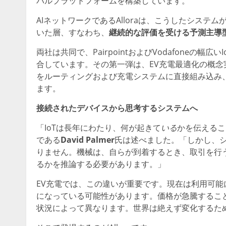
バルプラットフォームを構築しています。
AIネットワークであるAlloraは、こうしたシス
いた層、すなわち、
継続的な評価を受ける予測主導
両社は共同で、PairpointおよびVodafoneの幅
合しています。その第一弾は、EV充電最適化の概念
をルーティングおよび充電システムに直接組み込み
ます。
接続されたデバイスから思考するシステムへ
「IoTは長年にわたり、何が起きて
いる
かを伝えるこ
である
David Palmer
氏は述べました。「しかし、
りません。機械は、自らが到着するとき、取引を行
るかを推論する必要があります。」
EV充電では、この違いが重要です。現在は利用可
になっている可能性があります。価格が急騰するこ
状況によって異なります。世界は絶えず変化するた