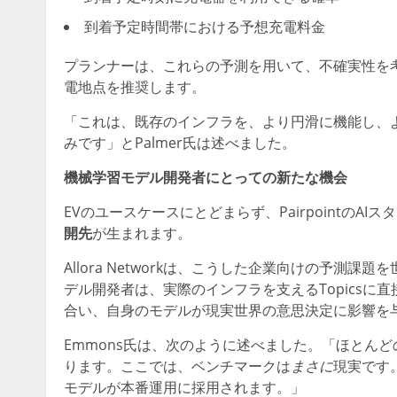
到着予定時間帯における予想充電料金
プランナーは、これらの予測を用いて、不確実性を
電地点を推奨します。
「これは、既存のインフラを、より円滑に機能し、
みです」とPalmer氏は述べました。
機械学習モデル開発者にとっての新たな機会
EVのユースケースにとどまらず、PairpointのAIス
開先
が生まれます。
Allora Networkは、こうした企業向けの予
デル開発者は、実際のインフラを支えるTopics
合い、自身のモデルが現実世界の意思決定に影響を
Emmons氏は、次のように述べました。「ほとん
ります。ここでは、ベンチマークは
まさに
現実です
モデルが本番運用に採用されます。」