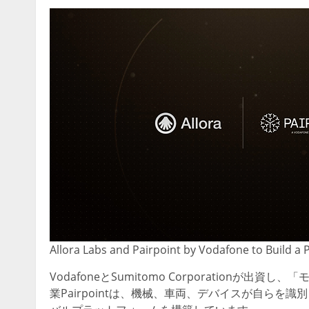
Allora Labs and Pairpoint by Vodafone to Build a P
VodafoneとSumitomo Corporationが出資し
業Pairpointは、機械、車両、デバイスが自ら