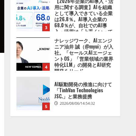
【2026年企業のAI導入・活
用に関する調査】AIを組織
として導入できている企業
は26.8％。AI導入企業の
68.0％が、自社でのAI導
3
入・活用は「上手くいって
いる」と回答
ナレッジワーク、AIエンジ
2026/08/07/13:53:50
ニア油井 誠（@myui）が入
社。「セールスAIエージェ
ントOS」「営業領域の業界
特化LLM」の開発とAI研究
4
開発をリード
2026/08/07/10:54:31
AI駆動開発の推進に向けて
「TinhVan Technologies
JSC.」と業務提携
2026/08/06/14:54:32
5
【開催報告】次世代AIプラ
ットフォーム「TAIZA」お
よび新サービスに関する記