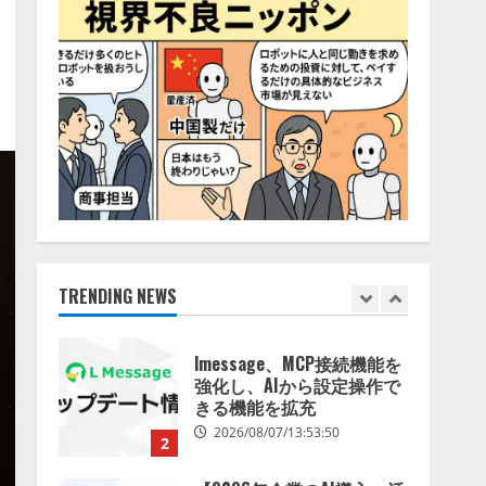
特化LLM」の開発とAI研究
4
開発をリード
2026/08/07/10:54:31
AI駆動開発の推進に向けて
「TinhVan Technologies
JSC.」と業務提携
2026/08/06/14:54:32
5
【開催報告】次世代AIプラ
ットフォーム「TAIZA」お
よび新サービスに関する記
者発表会を開催
TRENDING NEWS
1
2026/08/07/17:53:45
lmessage、MCP接続機能を
強化し、AIから設定操作で
きる機能を拡充
2026/08/07/13:53:50
2