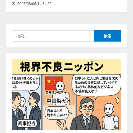
2026/08/06/14:54:32
レアラ、『AIはどの法律事務所を
推薦するのか』について 企業法
務系70事務所×5つのAIで実態調査
を実施
検
4
2026/08/06/11:53:44
索:
ZETAアライアンス、AIとIoTの共
創を推進する 「Agentic IoT Lab」
を設立
2026/08/06/11:53:44
5
AI駆動開発の推進に向けて
「TinhVan Technologies JSC.」と業
務提携
2026/08/06/14:54:32
1
藤原竜也がAIで組織の改善点を見
抜く！ SKYSEA Client View 新テ