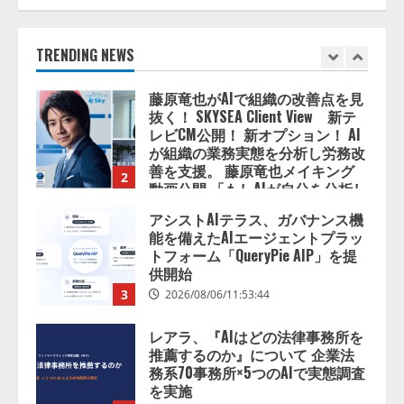
レビCM公開！ 新オプション！ AI
が組織の業務実態を分析し労務改
善を支援。 藤原竜也メイキング
TRENDING NEWS
2
動画公開 「もしAIが自分を分析し
たら、すぐ休めと言われる自信が
アシストAIテラス、ガバナンス機
ある」「昨年の夏はカブトムシを
能を備えたAIエージェントプラッ
捕まえたり、虫と戦ったり…」
トフォーム「QueryPie AIP」を提
2026/08/06/14:54:31
供開始
3
2026/08/06/11:53:44
レアラ、『AIはどの法律事務所を
推薦するのか』について 企業法
務系70事務所×5つのAIで実態調査
を実施
4
2026/08/06/11:53:44
ZETAアライアンス、AIとIoTの共
創を推進する 「Agentic IoT Lab」
を設立
2026/08/06/11:53:44