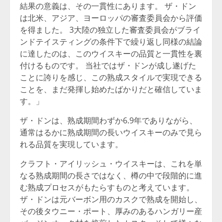
結果の意義は、その一貫性にあります。 ザ・ドン
は北米、アジア、ヨーロッパの審査委員会から評価
を得ました。 3大陸の独立した審査委員会がブライ
ンドテイスティングの条件下で繰り返し同様の結論
に達したのは、このウイスキーの品質と一貫性を裏
付けるものです。 当社ではザ・ドンが成し遂げた
ことに誇りを感じ、この熟成スタイルで実現できる
ことを、まだ発揮し始めたばかりだと確信していま
す。」
ザ・ドンは、熟成期間わずか6.9年でありながら、
通常はるかに熟成期間の長いウイスキーのみで見ら
れる品質を実現しています。
クラフト・アイリッシュ・ウイスキーは、これを単
なる熟成期間の長さではなく、樽の中で段階的に進
む熟成プロセスがもたらすものと考えています。
ザ・ドンは元バーボン用のカスクで熟成を開始し、
その後タウニー・ポート、厚みのあるハンガリー産