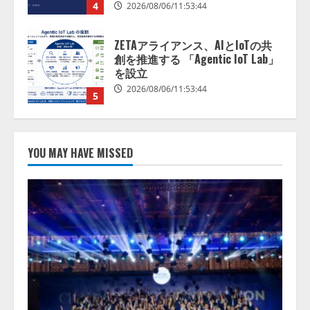
5
AI駆動開発の推進に向けて
「TinhVan Technologies JSC.」と業
務提携
2026/08/06/14:54:32
1
藤原竜也がAIで組織の改善点を見
抜く！ SKYSEA Client View 新テ
YOU MAY HAVE MISSED
レビCM公開！ 新オプション！ AI
が組織の業務実態を分析し労務改
善を支援。 藤原竜也メイキング
2
動画公開 「もしAIが自分を分析し
たら、すぐ休めと言われる自信が
アシストAIテラス、ガバナンス機
ある」「昨年の夏はカブトムシを
能を備えたAIエージェントプラッ
捕まえたり、虫と戦ったり…」
トフォーム「QueryPie AIP」を提
2026/08/06/14:54:31
供開始
3
2026/08/06/11:53:44
レアラ、『AIはどの法律事務所を