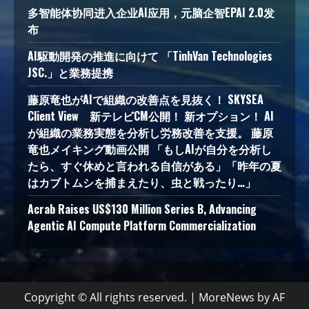
多智能体协同进入企业AI应用，元脑企智EPAI 2.0发
布
AI駆動開発の推進に向けて 「TinhVan Technologies
JSC.」と業務提携
藤原竜也がAIで組織の改善点を見抜く！ SKYSEA
Client View 新テレビCM公開！ 新オプション！ AI
が組織の業務実態を分析し労務改善を支援。 藤原
竜也メイキング動画公開 「もしAIが自分を分析し
たら、すぐ休めと言われる自信がある」「昨年の夏
はカブトムシを捕まえたり、虫と戦ったり…」
Acrab Raises US$130 Million Series B, Advancing
Agentic AI Compute Platform Commercialization
Copyright © All rights reserved.
|
MoreNews
by AF