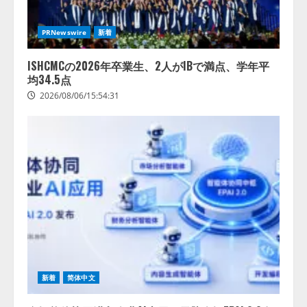
推薦するのか』について 企業法
務系70事務所×5つのAIで実態調査
PRNewswire
新着
を実施
4
2026/08/06/11:53:44
ISHCMCの2026年卒業生、2人がIBで満点、学年平
均34.5点
2026/08/06/15:54:31
新着
简体中文