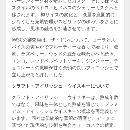
バージンオーク材を焙煎したカスク、そして様々な
スタイルのペドロ・ヒメネスのシェリーカスクへと
移されます。 樽サイズの変化と、液量を意図的に
少なくした充填管理がスピリッツの味わいをさらに
形成し、風味の融合を加速させています。
IWSCの審査員は、ザ・ドンについて、コーラとス
パイスの爽やかでフルーティーな香りで始まり、糖
蜜、ラズベリー、ウッドの豊かな味わいへと続き、
リンゴ、レッドベルベットケーキ、ジンジャー、チ
ョコレートの風味が甘く余韻の長いフィニッシュで
立ち上がると評しました。
クラフト・アイリッシュ・ウイスキーについて
クラフト・アイリッシュ・ウイスキーは、熟成年数
ではなく、風味を主体とした熟成を通じて、プレミ
アム・アイリッシュウイスキーの概念を再定義して
います。 同社は伝統的な蒸留の遺産と、データに
基づいた現代的な技術を融合させ、カスクの選定、