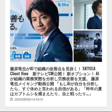
新着
速報
藤原竜也がAIで組織の改善点を見抜く！ SKYSEA
Client View 新テレビCM公開！ 新オプション！ AI
が組織の業務実態を分析し労務改善を支援。 藤原
竜也メイキング動画公開 「もしAIが自分を分析し
たら、すぐ休めと言われる自信がある」「昨年の夏
はカブトムシを捕まえたり、虫と戦ったり…」
2026/08/06/14:54:31