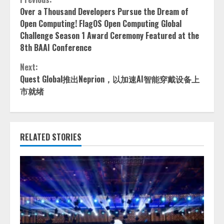
Continue
Over a Thousand Developers Pursue the Dream of
Reading
Open Computing! FlagOS Open Computing Global
Challenge Season 1 Award Ceremony Featured at the
8th BAAI Conference
Next:
Quest Global推出Neprion，以加速AI智能穿戴设备上
市就绪
RELATED STORIES