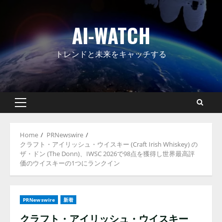
Skip
to
AI-WATCH
content
トレンドと未来をキャッチする
Primary
Menu
Home
PRNewswire
クラフト・アイリッシュ・ウイスキー (Craft Irish Whiskey) の
ザ・ドン (The Donn)、IWSC 2026で98点を獲得し世界最高評
価のウイスキーの1つにランクイン
PRNewswire
新着
クラフト・アイリッシュ・ウイスキー