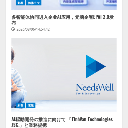
新着
简体中文
多智能体协同进入企业AI应用，元脑企智EPAI 2.0发
布
2026/08/06/14:54:42
藤原竜也がAIで組織の改善点を見
抜く！ SKYSEA Client View 新テ
レビCM公開！ 新オプション！ AI
が組織の業務実態を分析し労務改
善を支援。 藤原竜也メイキング
2
動画公開 「もしAIが自分を分析し
たら、すぐ休めと言われる自信が
アシストAIテラス、ガバナンス機
ある」「昨年の夏はカブトムシを
新着
速報
能を備えたAIエージェントプラッ
捕まえたり、虫と戦ったり…」
トフォーム「QueryPie AIP」を提
2026/08/06/14:54:31
AI駆動開発の推進に向けて 「TinhVan Technologies
供開始
JSC.」と業務提携
3
2026/08/06/11:53:44