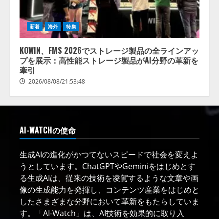
新着
海外
特集
KOWIN、FMS 2026でストレージ製品の全ラインアッ
プを展示：高性能ストレージ製品がAI分野の革新を
牽引
2026/08/08/21:53:48
AI-WATCHの使命
生成AIの進化がかつてないスピードで社会を変えよ
うとしています。ChatGPTやGeminiをはじめとす
る生成AIは、従来の技術を凌駕するような文章や画
像の生成能力を発揮し、コンテンツ産業をはじめと
したさまざまな分野において革新をもたらしていま
す。「AI-Watch」は、AI技術を効果的に取り入