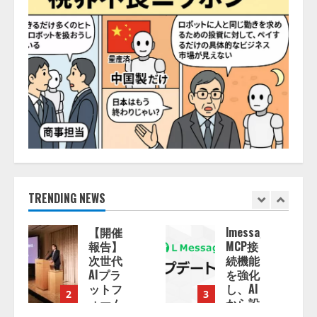
TRENDING NEWS
lmessage、
【2026
MCP接
年企業
続機能
のAI導
を強化
入・活
し、AI
用に関
3
4
から設
する調