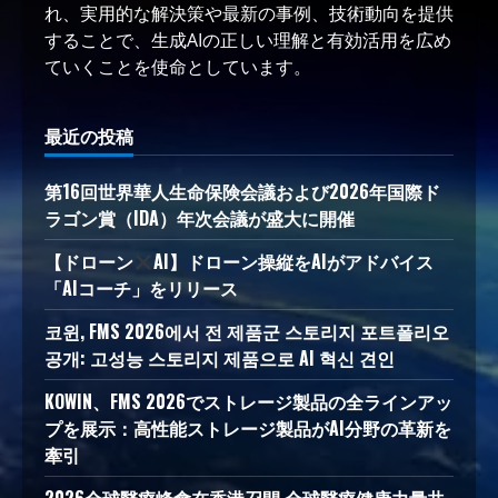
れ、実用的な解決策や最新の事例、技術動向を提供
することで、生成AIの正しい理解と有効活用を広め
ていくことを使命としています。
最近の投稿
第16回世界華人生命保険会議および2026年国際ド
ラゴン賞（IDA）年次会議が盛大に開催
【ドローン
AI】ドローン操縦をAIがアドバイス
「AIコーチ」をリリース
코윈, FMS 2026에서 전 제품군 스토리지 포트폴리오
공개: 고성능 스토리지 제품으로 AI 혁신 견인
KOWIN、FMS 2026でストレージ製品の全ラインアッ
プを展示：高性能ストレージ製品がAI分野の革新を
牽引