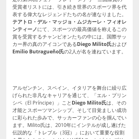
受賞者リストには、引き続き世界のスポーツ界を代
表する偉大なレジェンドたちの名が連なりました。
テアトロ・デル・マッジョ・ムジカーレ・フィオレ
ンティーノ
にて、スポーツの最高価値を称えるこの
賞を受賞するチャンピオンたちの中には、国際サッ
カー界の真のアイコンである
Diego Milito氏
および
Emilio Butragueño氏
の2人が名を連ねています。
アルゼンチン、スペイン、イタリアを舞台に繰り広
げられた非凡なキャリアを通じて、「エル・プリン
シペ（El Príncipe）」こと
Diego Milito氏
は、その
才能とスポーツマンシップ、そして目覚ましい成功
に彩られた歩みで、サッカーファンの心を掴んでい
ます。Milito氏は、2010年にインテルが成し遂げた
伝説的な「トレブル（3冠）」において重要な役割