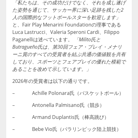
「私たちは、その成功だけでなく、それを成し遂げ
た姿勢を通じて、サッカー界に深い足跡を残した2
人の国際的なフットボールスターを歓迎します」
と、Fair Play Menarini Foundationの理事である
Luca Lastrucci、Valeria Speroni Cardi、Filippo
Paganelliは述べています。
「Milito氏と
Butragueño氏は、第30回フェア・プレイ・メナリ
ーニ賞のすべての受賞者を結ぶ共通の価値観
を共有
しており、スポーツとフェアプレイの優れた模範で
あることを改めて示しています。」
2026年の受賞者は以下の通りです。
– Achille Polonara氏（バスケットボール）
– Antonella Palmisano氏（競歩）
– Armand Duplantis氏（棒高跳び）
– Bebe Vio氏（パラリンピック陸上競技）