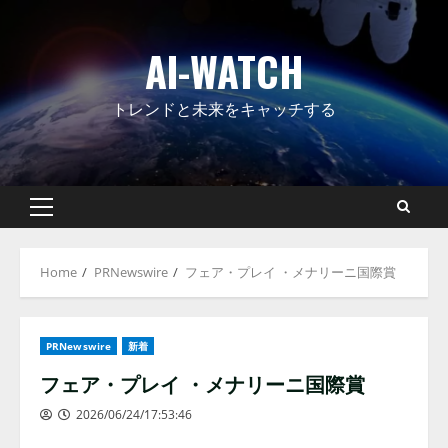
Skip
to
AI-WATCH
content
トレンドと未来をキャッチする
Primary
Menu
Home
PRNewswire
フェア・プレイ ・メナリーニ国際賞
PRNewswire
新着
フェア・プレイ ・メナリーニ国際賞
2026/06/24/17:53:46