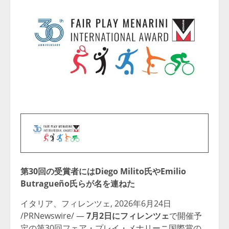
第30回の受賞者にはDiego Milito氏やEmilio
Butragueño氏らが名を連ねた
イタリア、フィレンツェ
,
2026年6月24日
/PRNewswire/ —
7月2日にフィレンツェ
で開催予
定の第30回フェア・プレイ・メナリーニ国際賞の