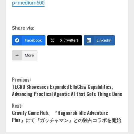
p=medium600
Share via:
Facebook
X (Twitter)
LinkedIn
More
Continue
Previous:
TECNO Showcases Expanded EllaClaw Capabilities,
Reading
Advancing Practical Agentic AI that Gets Things Done
Next:
Gravity Game Hub、『Ragnarok Idle Adventure
Plus』にて『ガッチャマン』との独占コラボを開始