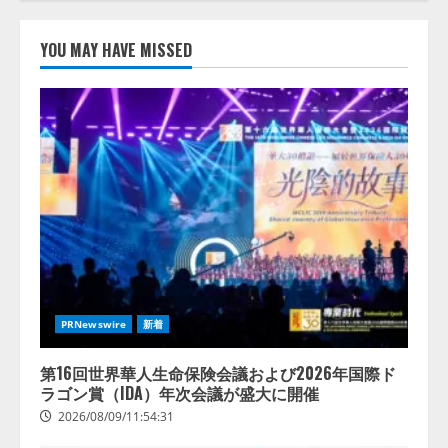
」
定操作
査】AI
できる
を組織
機能を
として
YOU MAY HAVE MISSED
拡充
導入で
きてい
る企業
2026/08/07/13:53:50
は
26.8％。
AI導入
企業の
17:53:45
68.0％
が、自
社での
AI導
入・活
用は
「上手
PRNewswire
新着
くいっ
てい
第16回世界華人生命保険会議および2026年国際ド
る」と
ラゴン賞（IDA）年次会議が盛大に開催
回答
2026/08/09/11:54:31
2026/08/07/13:53:50