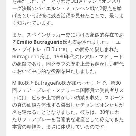
を果たしたこと、とりわけUEFAチャンピオンズリ
ーグ決勝のバイエルン・ミュンヘン戦で2得点を挙
げるという記憶に残る活躍を見せたことで、最もよ
く知られています。
また、スペインサッカー史における象徴的存在であ
る
Emilio Butragueño氏
も表彰されました。「エ
ル・ブイトレ（El Buitre）」の愛称で親しまれた
Butragueño氏は、1980年代のレアル・マドリード
の象徴であり、同クラブの歴史上最も輝かしい時代
において中心的な役割を果たしました。
Milito氏とButragueño氏が加わったことで、第30
回フェア・プレイ・メナリーニ国際賞の受賞者リス
トには、ピッチ上で輝かしい功績を収め、スポーツ
の真の価値を体現する傑出したチャンピオンたちが
名を連ねることとなりました。彼らは、30年にわ
たりフェアプレーを普遍的な遺産として称えてきた
本賞の精神を、まさに体現しているのです。