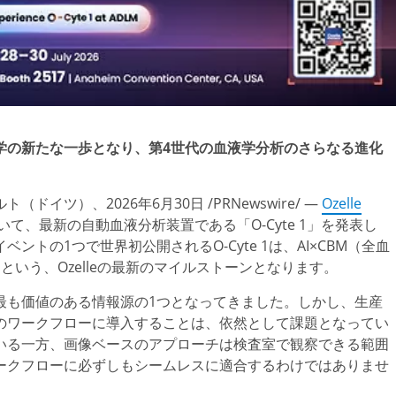
学の新たな一歩となり、第4世代の血液学分析のさらなる進化
ツ）、2026年6月30日 /PRNewswire/ —
Ozelle
いて、最新の自動血液分析装置である「O-Cyte 1」を発表し
トの1つで世界初公開されるO-Cyte 1は、AI×CBM（全血
いう、Ozelleの最新のマイルストーンとなります。
最も価値のある情報源の1つとなってきました。しかし、生産
のワークフローに導入することは、依然として課題となってい
いる一方、画像ベースのアプローチは検査室で観察できる範囲
ークフローに必ずしもシームレスに適合するわけではありませ