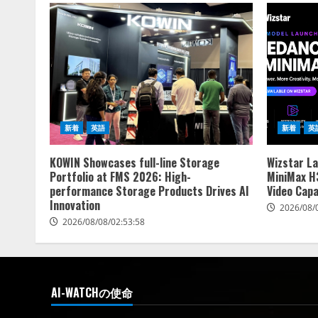
新着
英語
新着
英
KOWIN Showcases full-line Storage
Wizstar L
Portfolio at FMS 2026: High-
MiniMax H3
performance Storage Products Drives AI
Video Capa
Innovation
2026/08/
2026/08/08/02:53:58
AI-WATCHの使命