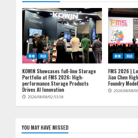
新着
英語
新着
英語
KOWIN Showcases full-line Storage
FMS 2026 | Lo
Portfolio at FMS 2026: High-
Jian Chen Hig
performance Storage Products
Foundry Model
Drives AI Innovation
2026/08/08/0
2026/08/08/02:53:58
YOU MAY HAVE MISSED