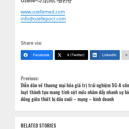
Ozelleへのお問い合わせ
www.ozellemed.com
info@ozellepoct.com
Share via:
Facebook
X (Twitter)
LinkedIn
Continue
Previous:
Diễn đàn về thương mại hóa giá trị trải nghiệm 5G-A cô
Reading
loạt thành tựu mang tính cột mốc nhằm đẩy nhanh sự hi
đồng giữa thiết bị đầu cuối – mạng – kinh doanh
RELATED STORIES