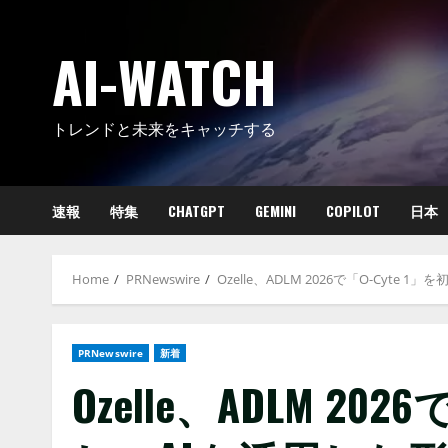
Skip
to
AI-WATCH
content
トレンドと未来をキャッチする
速報
特集
CHATGPT
GEMINI
COPILOT
日本
Home
PRNewswire
Ozelle、ADLM 2026で「O-Cy
PRNewswire
新着
Ozelle、ADLM 20