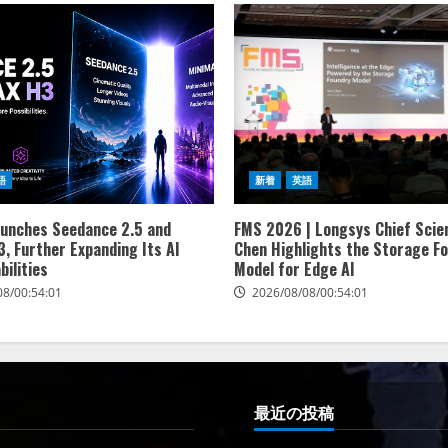
語
新着
英語
aunches Seedance 2.5 and
FMS 2026 | Longsys Chief Scien
, Further Expanding Its AI
Chen Highlights the Storage F
bilities
Model for Edge AI
08/00:54:01
2026/08/08/00:54:01
最近の投稿