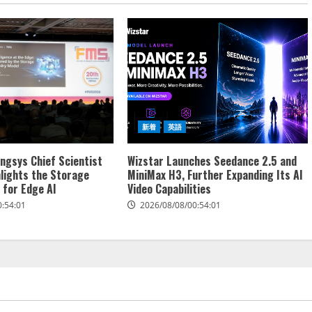
新着
英語
ngsys Chief Scientist
Wizstar Launches Seedance 2.5 and
hlights the Storage
MiniMax H3, Further Expanding Its AI
 for Edge AI
Video Capabilities
0:54:01
2026/08/08/00:54:01