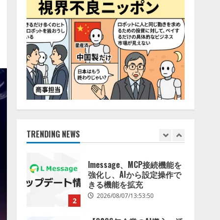
特化LLM」の開発とAI研究
4
開発をリード
2026/08/07/10:54:31
AI駆動開発の推進に向けて
「TinhVan Technologies
JSC.」と業務提携
2026/08/06/14:54:32
5
【開催報告】次世代AIプラ
ットフォーム「TAIZA」お
よび新サービスに関する記
者発表会を開催
TRENDING NEWS
1
2026/08/07/17:53:45
lmessage、MCP接続機能を
強化し、AIから設定操作で
きる機能を拡充
2026/08/07/13:53:50
2