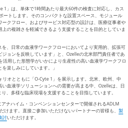
te 1」は、単体で1時間あたり最大60件の検査に対応し、カス
サポートします。そのコンパクトな設置スペース、モジュール
ワークフロー、およびサービス対応型の設計は、医療従事者や
用上の複雑さを軽減できるよう支援することを目的としていま
ェンスを、日常の血液学ワークフローにおいてより実用的、拡張可
ジョンを反映しています」と、Ozelleの北米部門責任者であ
、AIを活用した形態学がいかにより生産性の高い血液学ワークフロ
とを楽しみにしています。」
トフォリオとともに「O-Cyte 1」を展示します。北米、欧州、中
い血液学ソリューションへの需要が高まる中、Ozelleは、日
より、多様な臨床現場を支援することを目指しています。
にアナハイム・コンベンションセンターで開催されるADLM
体験いただけます。直接ご参加いただけないパートナーの皆様も、
製
検討
いただけます。