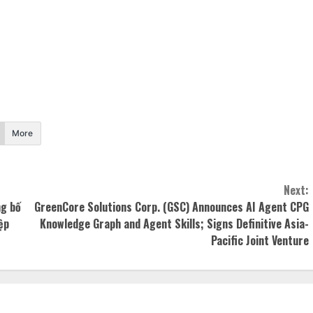
More
Next:
ng bố
GreenCore Solutions Corp. (GSC) Announces AI Agent CPG
ệp
Knowledge Graph and Agent Skills; Signs Definitive Asia-
Pacific Joint Venture