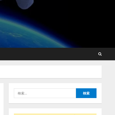
lmessage、MCP接続機能を
強化し、AIから設定操作で
きる機能を拡充
2026/08/07/13:53:50
2
【2026年企業のAI導入・活
用に関する調査】AIを組織
として導入できている企業
は26.8％。AI導入企業の
68.0％が、自社でのAI導
3
入・活用は「上手くいって
検
いる」と回答
ナレッジワーク、AIエンジ
索:
2026/08/07/13:53:50
ニア油井 誠（@myui）が入
社。「セールスAIエージェ
ントOS」「営業領域の業界