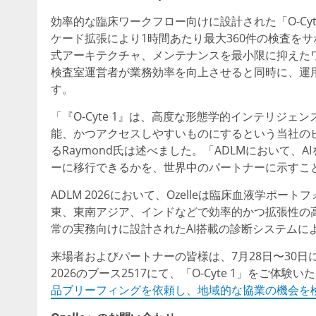
効率的な臨床ワークフロー向けに設計された「O-Cy
ケード拡張により1時間あたり最大360件の検査を
式アーキテクチャ、メンテナンスを最小限に抑えた
検査室運営者が業務効率を向上させると同時に、運
す。
「『O-Cyte 1』は、高度な形態学的インテリジ
能、かつアクセスしやすいものにするという当社のビ
るRaymond氏は述べました。「ADLMにおいて
ーに移行できるかを、世界中のパートナーに示すこ
ADLM 2026において、Ozelleは臨床血液学ポー
東、東南アジア、インドなどで効率的かつ拡張性の高
常の実務向けに設計されたAI搭載の診断システムに
来場者およびパートナーの皆様は、7月28日〜30日
2026のブース2517にて、「O-Cyte 1」をご
品ブリーフィングを依頼し、地域的な協業の機会を