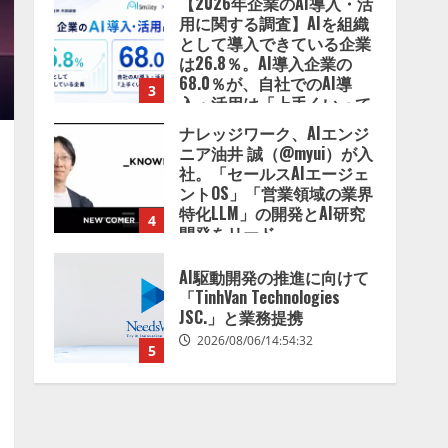
【2026年企業のAI導入・活
用に関する調査】AIを組織
として導入できている企業
は26.8％。AI導入企業の
68.0％が、自社でのAI導
3
入・活用は「上手くいって
いる」と回答
ナレッジワーク、AIエンジ
2026/08/07/13:53:50
ニア油井 誠（@myui）が入
社。「セールスAIエージェ
ントOS」「営業領域の業界
特化LLM」の開発とAI研究
4
開発をリード
2026/08/07/10:54:31
AI駆動開発の推進に向けて
「TinhVan Technologies
JSC.」と業務提携
2026/08/06/14:54:32
5
【開催報告】次世代AIプラ
ットフォーム「TAIZA」お
よび新サービスに関する記