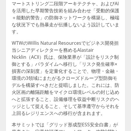
マートストリング二段階アーキテクチャ、およびAI
を活用した早期警告技術を組み合わせ「受動的保護
＋能動的警告」の防御ネットワークを構築し、極端
な状況下でも熱暴走が伝播しないよう設計していま
す。
WTWのWillis Natural Resourcesでビジネス開発担
当シニアディレクターを務めるAlastair
Nicklin（ACII）氏は、保険業界が「設計をリスク制
御とする」パラダイムへ移行し「リスク発生確率×
損害の深刻度」を定量化することで、物理・金融・
環境の3領域にまたがるクローズドループ型防御モ
デルを構築すべきだと提唱しました。これには、防
火区画の離隔距離をマイクロ環境レベルの封じ込め
へと拡張すること、設備修理を収益中断リスクのヘ
ッジとして捉えること、そして基準遵守からそれを
上回るレジリエンスへの移行が含まれます。
本サミットでは「グリッド形成型ESS安全白書」が