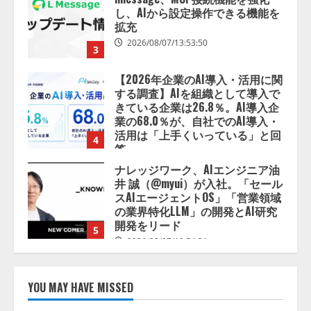
する調査】AIを組織として導入で
きている企業は26.8％。AI導入企
業の68.0％が、自社でのAI導入・
活用は「上手くいっている」と回
4
答
2026/08/07/13:53:50
ナレッジワーク、AIエンジニア油
井 誠（@myui）が入社。「セール
スAIエージェントOS」「営業領域
の業界特化LLM」の開発とAI研究
開発をリード
5
2026/08/07/10:54:31
【ドローン
AI】ドローン操縦を
AIがアドバイス「AIコーチ」をリ
リース
2026/08/09/01:53:44
1
【開催報告】次世代AIプラットフ
ォーム「TAIZA」および新サービ
YOU MAY HAVE MISSED
スに関する記者発表会を開催