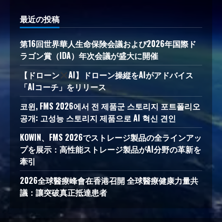
最近の投稿
第16回世界華人生命保険会議および2026年国際ド
ラゴン賞（IDA）年次会議が盛大に開催
【ドローン
AI】ドローン操縦をAIがアドバイス
「AIコーチ」をリリース
코윈, FMS 2026에서 전 제품군 스토리지 포트폴리오
공개: 고성능 스토리지 제품으로 AI 혁신 견인
KOWIN、FMS 2026でストレージ製品の全ラインアッ
プを展示：高性能ストレージ製品がAI分野の革新を
牽引
2026全球醫療峰會在香港召開 全球醫療健康力量共
議：讓突破真正抵達患者