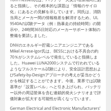
ると指摘し、その根本的な課題は「情報のサイロ
化」にあるとの見解を示しています。同氏は、消防
当局とメーカー間の情報格差を解消するため、UL
9540Aの試験データ（例：熱暴走の持続時間）の開
示や、24時間365日対応のメーカーサポート体制の
整備を要請しました。
DNVのエネルギー貯蔵シニアエンジニアである
Mikel Arrese-Igor氏は、BESSにおける不具合の約
70％がシステムレベルで発生していると指摘しま
した。Huawei LUNA2000システムで行われている
ようなフルスケール試験により、安全設計思想およ
びSafety-by-Designアプローチの考えが妥当かどう
かを検証することができます。今後、業界では試験
基準が「設置レベル」へと引き上げられ、バッテリ
ー以外の周辺筐体を含む連鎖的発火シナリオまで評
価対象が拡大する可能性が高くなっています。
German Electrical and Electronic Manufacturers’