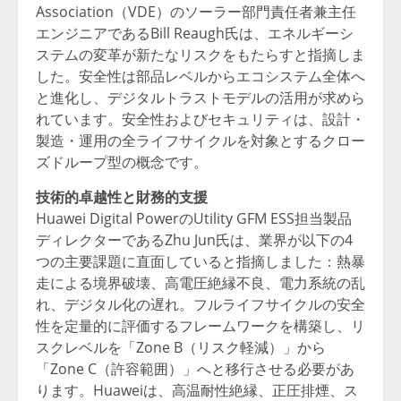
Association（VDE）のソーラー部門責任者兼主任
エンジニアであるBill Reaugh氏は、エネルギーシ
ステムの変革が新たなリスクをもたらすと指摘しま
した。安全性は部品レベルからエコシステム全体へ
と進化し、デジタルトラストモデルの活用が求めら
れています。安全性およびセキュリティは、設計・
製造・運用の全ライフサイクルを対象とするクロー
ズドループ型の概念です。
技術的卓越性と財務的支援
Huawei Digital PowerのUtility GFM ESS担当製品
ディレクターであるZhu Jun氏は、業界が以下の4
つの主要課題に直面していると指摘しました：熱暴
走による境界破壊、高電圧絶縁不良、電力系統の乱
れ、デジタル化の遅れ。フルライフサイクルの安全
性を定量的に評価するフレームワークを構築し、リ
スクレベルを「Zone B（リスク軽減）」から
「Zone C（許容範囲）」へと移行させる必要があ
ります。Huaweiは、高温耐性絶縁、正圧排煙、ス