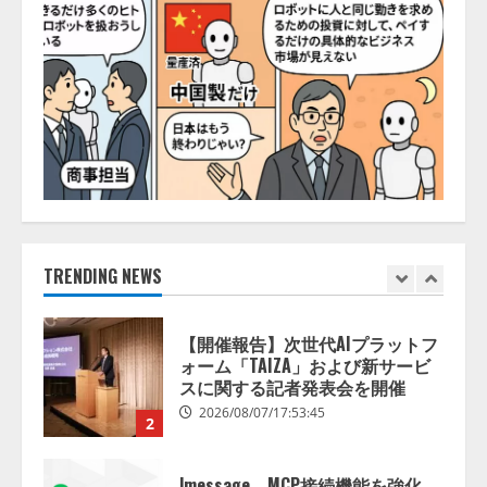
2026/08/07/10:54:31
【ドローン
AI】ドローン操縦を
AIがアドバイス「AIコーチ」をリ
リース
2026/08/09/01:53:44
1
【開催報告】次世代AIプラットフ
ォーム「TAIZA」および新サービ
スに関する記者発表会を開催
2026/08/07/17:53:45
TRENDING NEWS
2
lmessage、MCP接続機能を強化
し、AIから設定操作できる機能を
拡充
2026/08/07/13:53:50
3
【2026年企業のAI導入・活用に関