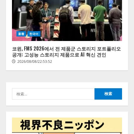
ォーム「TAIZA」および新サービ
スに関する記者発表会を開催
2026/08/07/17:53:45
2
lmessage、MCP接続機能を強化
新着
한국어
し、AIから設定操作できる機能を
拡充
코윈, FMS 2026에서 전 제품군 스토리지 포트폴리오
2026/08/07/13:53:50
공개: 고성능 스토리지 제품으로 AI 혁신 견인
3
2026/08/08/22:53:52
【2026年企業のAI導入・活用に関
する調査】AIを組織として導入で
きている企業は26.8％。AI導入企
業の68.0％が、自社でのAI導入・
検
活用は「上手くいっている」と回
4
答
索:
2026/08/07/13:53:50
ナレッジワーク、AIエンジニア油
井 誠（@myui）が入社。「セール
スAIエージェントOS」「営業領域
の業界特化LLM」の開発とAI研究
開発をリード
5