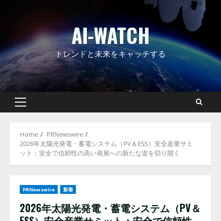
Skip
to
AI-WATCH
content
トレンドと未来をキャッチする
Primary
Menu
Home
PRNewswire
2026年太陽光発電・蓄電システム（PV＆ESS）安全産業サミ
ット：安全で信頼性の高い発展への新たな道を切り開く
PRNewswire
新着
2026年太陽光発電・蓄電システム（PV＆
ESS）安全産業サミット：安全で信頼性