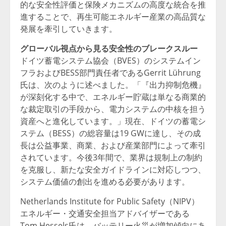
的な安全性評価と保険メカニズムの高度な統合を推
進することで、再生可能エネルギー産業の高品質な
発展を牽引していきます。
グローバル視点から見る安全性のブレークスルー
ドイツ蓄電システム協会（BVES）のシステムイン
フラおよびBESS部門責任者であるGerrit Lührung
氏は、次のように述べました。「『出力抑制危機』
が深刻化する中で、エネルギー貯蔵は単なる商業的
な裁定取引の手段から、電力システムの中核を担う
資産へと進化しています。」現在、ドイツの蓄電シ
ステム（BESS）の総容量は19 GWに達し、その成
長は公益事業、商業、および産業部門によって牽引
されています。今後3年間で、業界は規制上の制約
を克服し、新たな安全ガイドラインに対応しつつ、
システム価値の創出を進める必要があります。
Netherlands Institute for Public Safety（NIPV）
エネルギー・交通安全担当アドバイザーである
Tom Hessels氏は、バッテリー火災が増加傾向にあ