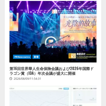
2026/08/07/17:53:45
2
lmessage、MCP接続機能を強化
し、AIから設定操作できる機能を
拡充
2026/08/07/13:53:50
3
【2026年企業のAI導入・活用に関
する調査】AIを組織として導入で
きている企業は26.8％。AI導入企
PRNewswire
新着
業の68.0％が、自社でのAI導入・
活用は「上手くいっている」と回
4
答
第16回世界華人生命保険会議および2026年国際ド
ラゴン賞（IDA）年次会議が盛大に開催
2026/08/07/13:53:50
2026/08/09/11:54:31