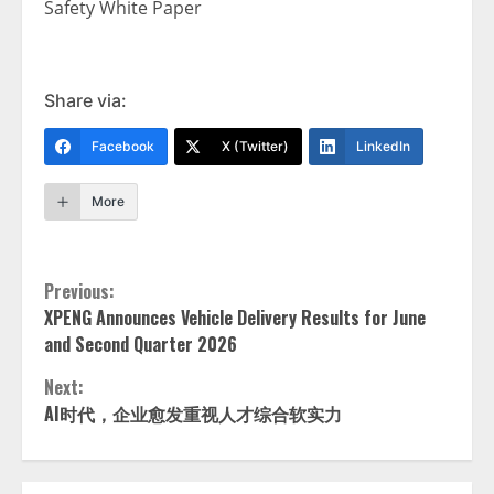
Safety White Paper
Share via:
Facebook
X (Twitter)
LinkedIn
More
Continue
Previous:
XPENG Announces Vehicle Delivery Results for June
Reading
and Second Quarter 2026
Next:
AI时代，企业愈发重视人才综合软实力