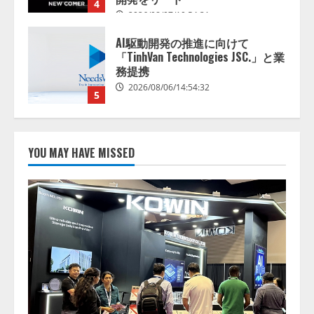
2026/08/07/10:54:31
AI駆動開発の推進に向けて
「TinhVan Technologies JSC.」と業
務提携
2026/08/06/14:54:32
5
【開催報告】次世代AIプラットフ
ォーム「TAIZA」および新サービ
YOU MAY HAVE MISSED
スに関する記者発表会を開催
2026/08/07/17:53:45
1
lmessage、MCP接続機能を強化
し、AIから設定操作できる機能を
拡充
2026/08/07/13:53:50
2
【2026年企業のAI導入・活用に関
する調査】AIを組織として導入で