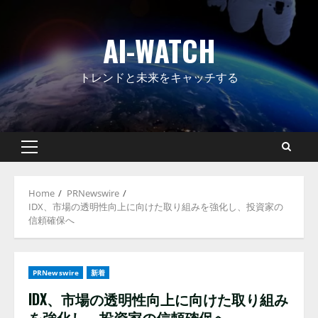
Skip
to
AI-WATCH
content
トレンドと未来をキャッチする
Primary
Menu
Home
PRNewswire
IDX、市場の透明性向上に向けた取り組みを強化し、投資家の
信頼確保へ
PRNewswire
新着
IDX、市場の透明性向上に向けた取り組み
を強化し、投資家の信頼確保へ