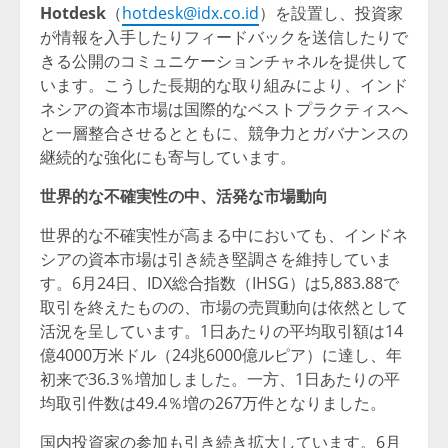
Hotdesk
（
hotdesk@idx.co.id
）を設置し、投資家
が情報を入手したりフィードバックを送信したりで
きる公開のコミュニケーションチャネルを提供して
います。こうした長期的な取り組みにより、インド
ネシアの資本市場は国際的なベストプラクティスへ
と一層整合させるとともに、競争力とガバナンスの
継続的な強化にも寄与しています。
世界的な不確実性の中、活発な市場動向
世界的な不確実性が高まる中においても、インドネ
シアの資本市場は引き続き堅調さを維持していま
す。6月24日、IDX総合指数（IHSG）は5,883.88で
取引を終えたものの、市場の売買動向は依然として
活況を呈しています。1日あたりの平均取引額は14
億4000万米ドル（24兆6000億ルピア）に達し、年
初来で36.3％増加しました。一方、1日あたりの平
均取引件数は49.4％増の267万件となりました。
国内投資家の参加も引き続き拡大しています。6月