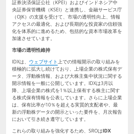
証券決済保証公社（KPEI）およびインドネシア中
央証券保管機構（KSEI）と連携し、金融サービス庁
（OJK）の支援を受けて、市場の透明性向上、情報
アクセスの最適化、および長期的な投資家の信頼強
化を体系的に進めるため、包括的な資本市場改革を
加速させています。
市場の透明性維持
IDXは、
ウェブサイト
上での情報開示の取り組みを
積極的に拡大し続けており、上場企業の株式保有デ
ータ、浮動株情報、および大株主集中状況に関する
開示情報を一般に公開しています。IDXは3月以
降、上場企業の株式を1％以上保有する株主に関す
る株式保有情報を公表しています。さらに上場企業
は、保有比率が10％を超える実質的支配者や、最
新の浮動株データの開示といった要件を、月次報告
において引き続き遵守しています。
これらの取り組みを強化するため、SROは
IDX