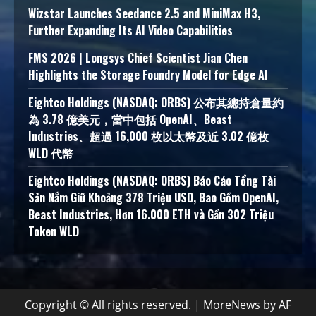
Wizstar Launches Seedance 2.5 and MiniMax H3,
Further Expanding Its AI Video Capabilities
FMS 2026 | Longsys Chief Scientist Jian Chen
Highlights the Storage Foundry Model for Edge AI
Eightco Holdings (NASDAQ: ORBS) 公布其總持倉量約
為 3.78 億美元，當中包括 OpenAI、Beast
Industries、超過 16,000 枚以太幣及近 3.02 億枚
WLD 代幣
Eightco Holdings (NASDAQ: ORBS) Báo Cáo Tổng Tài
Sản Nắm Giữ Khoảng 378 Triệu USD, Bao Gồm OpenAI,
Beast Industries, Hơn 16.000 ETH và Gần 302 Triệu
Token WLD
Copyright © All rights reserved.
|
MoreNews
by AF