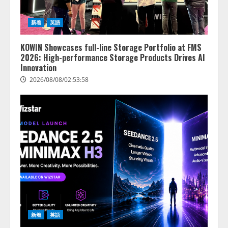
きている企業は26.8％。AI導入企
業の68.0％が、自社でのAI導入・
新着
英語
活用は「上手くいっている」と回
3
答
KOWIN Showcases full-line Storage Portfolio at FMS
2026/08/07/13:53:50
ナレッジワーク、AIエンジニア油
2026: High-performance Storage Products Drives AI
井 誠（@myui）が入社。「セール
Innovation
スAIエージェントOS」「営業領域
2026/08/08/02:53:58
の業界特化LLM」の開発とAI研究
開発をリード
4
2026/08/07/10:54:31
新着
英語