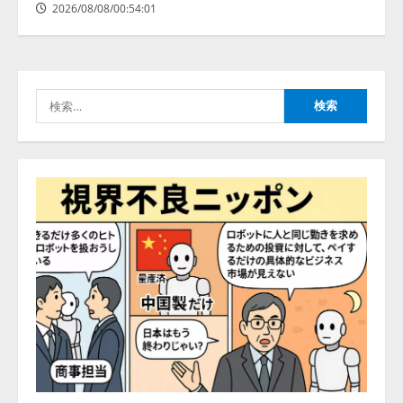
2026/08/08/00:54:01
【2026年企業のAI導入・活用に関
する調査】AIを組織として導入で
きている企業は26.8％。AI導入企
業の68.0％が、自社でのAI導入・
活用は「上手くいっている」と回
検
3
答
索:
2026/08/07/13:53:50
ナレッジワーク、AIエンジニア油
井 誠（@myui）が入社。「セール
スAIエージェントOS」「営業領域
の業界特化LLM」の開発とAI研究
開発をリード
4
2026/08/07/10:54:31
AI駆動開発の推進に向けて
「TinhVan Technologies JSC.」と業
務提携
2026/08/06/14:54:32
5
【開催報告】次世代AIプラットフ
ォーム「TAIZA」および新サービ