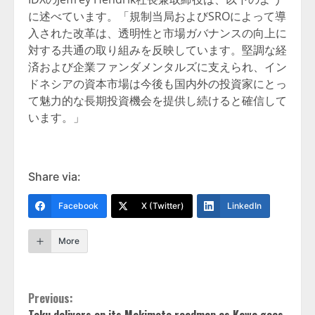
に述べています。「規制当局およびSROによって導
入された改革は、透明性と市場ガバナンスの向上に
対する共通の取り組みを反映しています。堅調な経
済および企業ファンダメンタルズに支えられ、イン
ドネシアの資本市場は今後も国内外の投資家にとっ
て魅力的な長期投資機会を提供し続けると確信して
います。」
Share via:
Facebook
X (Twitter)
LinkedIn
More
Continue
Previous:
Toku delivers on its Makimoto roadmap as Kawa goes