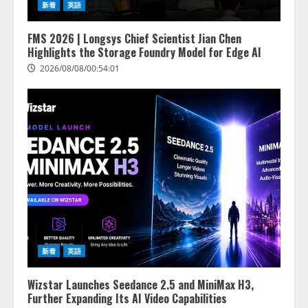
新着
英語
FMS 2026 | Longsys Chief Scientist Jian Chen
Highlights the Storage Foundry Model for Edge AI
2026/08/08/00:54:01
lmessage、MCP接続機能を強化
新着
英語
し、AIから設定操作できる機能を
拡充
Wizstar Launches Seedance 2.5 and MiniMax H3,
2026/08/07/13:53:50
2
Further Expanding Its AI Video Capabilities