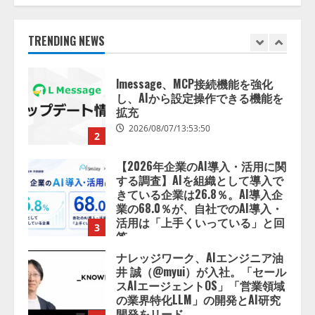
スに関する記者発表会を開催
2026/08/07/17:53:45
1
TRENDING NEWS
lmessage、MCP接続機能を強化
し、AIから設定操作できる機能を
拡充
2026/08/07/13:53:50
2
【2026年企業のAI導入・活用に関
する調査】AIを組織として導入で
きている企業は26.8％。AI導入企
業の68.0％が、自社でのAI導入・
活用は「上手くいっている」と回
3
答
2026/08/07/13:53:50
ナレッジワーク、AIエンジニア油
井 誠（@myui）が入社。「セール
スAIエージェントOS」「営業領域
の業界特化LLM」の開発とAI研究
開発をリード
4