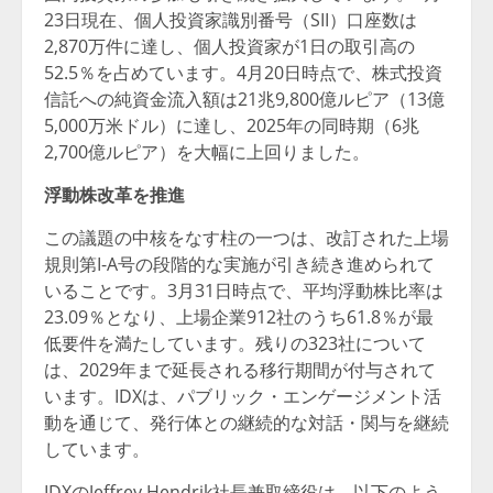
23日現在、個人投資家識別番号（SII）口座数は
2,870万件に達し、個人投資家が1日の取引高の
52.5％を占めています。4月20日時点で、株式投資
信託への純資金流入額は21兆9,800億ルピア（13億
5,000万米ドル）に達し、2025年の同時期（6兆
2,700億ルピア）を大幅に上回りました。
浮動株改革を推進
この議題の中核をなす柱の一つは、改訂された上場
規則第I-A号の段階的な実施が引き続き進められて
いることです。3月31日時点で、平均浮動株比率は
23.09％となり、上場企業912社のうち61.8％が最
低要件を満たしています。残りの323社について
は、2029年まで延長される移行期間が付与されて
います。IDXは、パブリック・エンゲージメント活
動を通じて、発行体との継続的な対話・関与を継続
しています。
IDXのJeffrey Hendrik社長兼取締役は、以下のよう