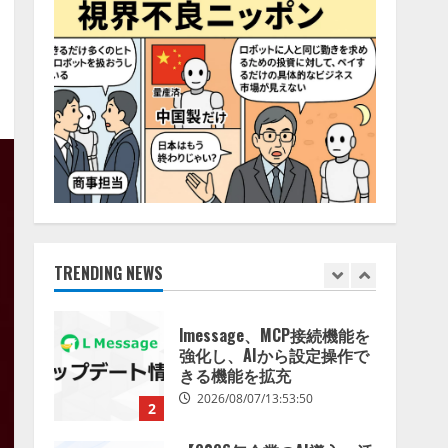
特化LLM」の開発とAI研究
4
開発をリード
2026/08/07/10:54:31
AI駆動開発の推進に向けて
「TinhVan Technologies
JSC.」と業務提携
2026/08/06/14:54:32
5
【開催報告】次世代AIプラ
ットフォーム「TAIZA」お
よび新サービスに関する記
者発表会を開催
TRENDING NEWS
1
2026/08/07/17:53:45
lmessage、MCP接続機能を
強化し、AIから設定操作で
きる機能を拡充
2026/08/07/13:53:50
2