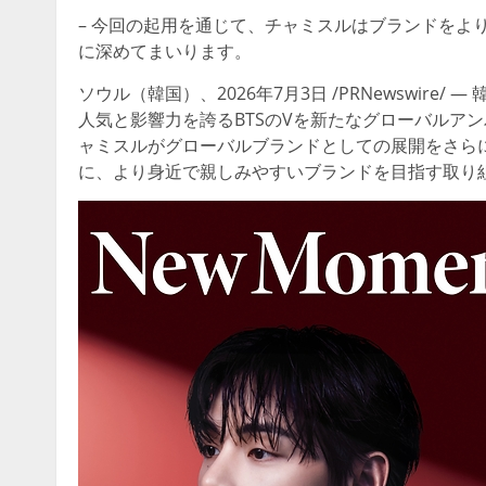
–
今回の起用を通じて、チャミスルはブランドをよ
に深めてまいります。
ソウル（韓国）、
2026年7月3日 /PRNewswire/ —
人気と影響力を誇るBTSのVを新たなグローバルア
ャミスルがグローバルブランドとしての展開をさら
に、より身近で親しみやすいブランドを
目指
す
取り