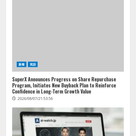
新着
英語
SuperX Announces Progress on Share Repurchase
Program, Initiates New Buyback Plan to Reinforce
Confidence in Long-Term Growth Value
2026/08/07/21:53:56