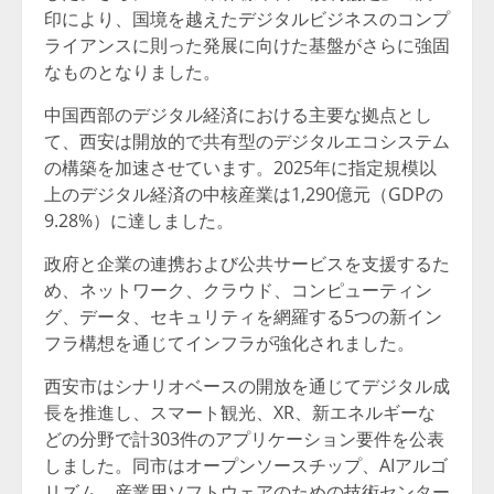
印により、国境を越えたデジタルビジネスのコンプ
ライアンスに則った発展に向けた基盤がさらに強固
なものとなりました。
中国西部のデジタル経済における主要な拠点とし
て、西安は開放的で共有型のデジタルエコシステム
の構築を加速させています。2025年に指定規模以
上のデジタル経済の中核産業は1,290億元（GDPの
9.28%）に達しました。
政府と企業の連携および公共サービスを支援するた
め、ネットワーク、クラウド、コンピューティン
グ、データ、セキュリティを網羅する5つの新イン
フラ構想を通じてインフラが強化されました。
西安市はシナリオベースの開放を通じてデジタル成
長を推進し、スマート観光、XR、新エネルギーな
どの分野で計303件のアプリケーション要件を公表
しました。同市はオープンソースチップ、AIアルゴ
リズム、産業用ソフトウェアのための技術センター