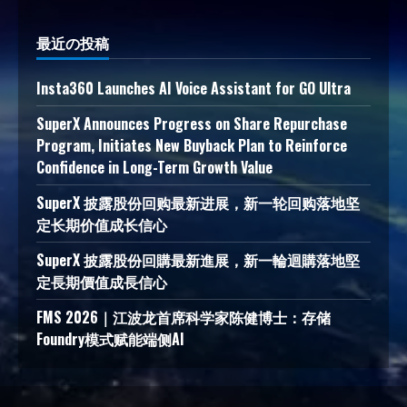
最近の投稿
Insta360 Launches AI Voice Assistant for GO Ultra
SuperX Announces Progress on Share Repurchase
Program, Initiates New Buyback Plan to Reinforce
Confidence in Long-Term Growth Value
SuperX 披露股份回购最新进展，新一轮回购落地坚
定长期价值成长信心
SuperX 披露股份回購最新進展，新一輪迴購落地堅
定長期價值成長信心
FMS 2026｜江波龙首席科学家陈健博士：存储
Foundry模式赋能端侧AI