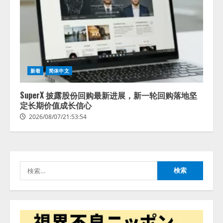
lmessage、MCP接続機能を強化
し、AIから設定操作できる機能を
拡充
2026/08/07/13:53:50
2
【2026年企業のAI導入・活用に関
新着
简体中文
する調査】AIを組織として導入で
きている企業は26.8％。AI導入企
業の68.0％が、自社でのAI導入・
SuperX 披露股份回购最新进展，新一轮回购落地坚
活用は「上手くいっている」と回
定长期价值成长信心
3
答
2026/08/07/21:53:54
2026/08/07/13:53:50
ナレッジワーク、AIエンジニア油
井 誠（@myui）が入社。「セール
スAIエージェントOS」「営業領域
の業界特化LLM」の開発とAI研究
検
開発をリード
4
索:
2026/08/07/10:54:31
AI駆動開発の推進に向けて
「TinhVan Technologies JSC.」と業
務提携