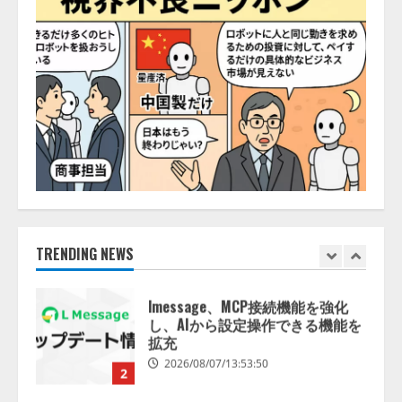
2026/08/06/14:54:32
5
【開催報告】次世代AIプラットフ
ォーム「TAIZA」および新サービ
スに関する記者発表会を開催
2026/08/07/17:53:45
1
lmessage、MCP接続機能を強化
し、AIから設定操作できる機能を
拡充
2026/08/07/13:53:50
TRENDING NEWS
2
【2026年企業のAI導入・活用に関
する調査】AIを組織として導入で
きている企業は26.8％。AI導入企
業の68.0％が、自社でのAI導入・
活用は「上手くいっている」と回
3
答