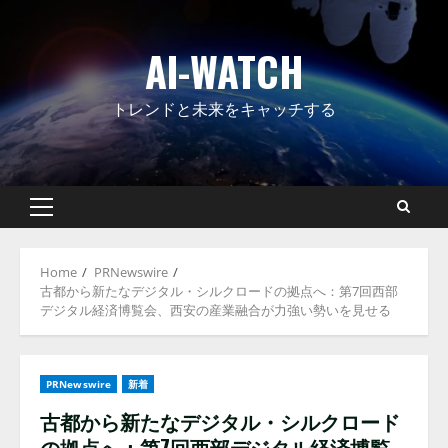
Skip
to
AI-WATCH
content
トレンドと未来をキャッチする
Primary
Menu
Home
PRNewswire
古都から新たなデジタル・シルクロードの拠点へ：第7回西部
デジタル経済博覧会、西安の産業融合が力強い勢いを見せる
PRNewswire
新着
古都から新たなデジタル・シルクロード
の拠点へ：第7回西部デジタル経済博覧