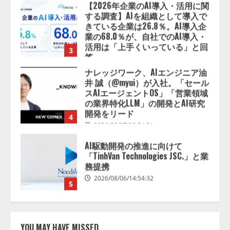
2026/08/07/13:53:50
ナレッジワーク、AIエンジニア油
井 誠（@myui）が入社。「セール
スAIエージェントOS」「営業領域
の業界特化LLM」の開発とAI研究
開発をリード
4
2026/08/07/10:54:31
AI駆動開発の推進に向けて
「TinhVan Technologies JSC.」と業
務提携
2026/08/06/14:54:32
5
【開催報告】次世代AIプラットフ
ォーム「TAIZA」および新サービ
スに関する記者発表会を開催
2026/08/07/17:53:45
1
lmessage、MCP接続機能を強化
し、AIから設定操作できる機能を
YOU MAY HAVE MISSED