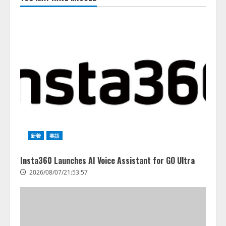
拡充
2026/08/07/13:53:50
2
【2026年企業のAI導入・活用に関
する調査】AIを組織として導入で
きている企業は26.8％。AI導入企
業の68.0％が、自社でのAI導入・
活用は「上手くいっている」と回
3
答
2026/08/07/13:53:50
ナレッジワーク、AIエンジニア油
井 誠（@myui）が入社。「セール
スAIエージェントOS」「営業領域
新着
英語
の業界特化LLM」の開発とAI研究
開発をリード
4
Insta360 Launches AI Voice Assistant for GO Ultra
2026/08/07/10:54:31
2026/08/07/21:53:57