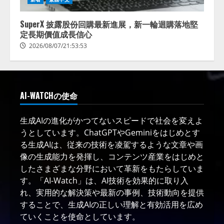
SuperX 披露股份回購最新進展，新一輪迴購落地堅
定長期價值成長信心
2026/08/07/21:53:53
AI-WATCHの使命
生成AIの進化がかつてないスピードで社会を変えよ
うとしています。ChatGPTやGeminiをはじめとす
る生成AIは、従来の技術を凌駕するような文章や画
像の生成能力を発揮し、コンテンツ産業をはじめと
したさまざまな分野において革新をもたらしていま
す。「AI-Watch」は、AI技術を効果的に取り入
れ、実用的な解決策や最新の事例、技術動向を提供
することで、生成AIの正しい理解と有効活用を広め
ていくことを使命としています。