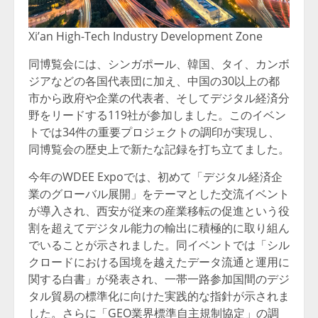
Xi’an High-Tech Industry Development Zone
同博覧会には、シンガポール、韓国、タイ、カンボ
ジアなどの各国代表団に加え、中国の30以上の都
市から政府や企業の代表者、そしてデジタル経済分
野をリードする119社が参加しました。このイベン
トでは34件の重要プロジェクトの調印が実現し、
同博覧会の歴史上で新たな記録を打ち立てました。
今年のWDEE Expoでは、初めて「デジタル経済企
業のグローバル展開」をテーマとした交流イベント
が導入され、西安が従来の産業移転の促進という役
割を超えてデジタル能力の輸出に積極的に取り組ん
でいることが示されました。同イベントでは「シル
クロードにおける国境を越えたデータ流通と運用に
関する白書」が発表され、一帯一路参加国間のデジ
タル貿易の標準化に向けた実践的な指針が示されま
した。さらに「GEO業界標準自主規制協定」の調